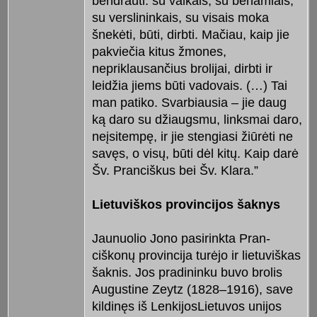
bendrauti: su vaikais, su benamiais,
su verslinin­kais, su visais moka
šnekėti, būti, dirb­ti. Mačiau, kaip jie
pakviečia ki­tus žmo­nes,
nepriklausančius brolijai, dirbti ir
leidžia jiems būti vado­vais. (…) Tai
man patiko. Svarbiausia – jie daug
ką daro su džiaugsmu, linksmai daro,
ne­įsitempę, ir jie stengiasi žiūrėti ne
savęs, o visų, būti dėl kitų. Kaip darė
Šv. Pranciškus bei Šv. Klara.”
Lietuviškos provincijos šaknys
Jaunuolio Jono pasirinkta Pran­
ciškonų provincija turėjo ir lietuviš­kas
šaknis. Jos pradininku buvo brolis
Augustine Zeytz (1828–1916), save
kildinęs iš LenkijosLietuvos unijos