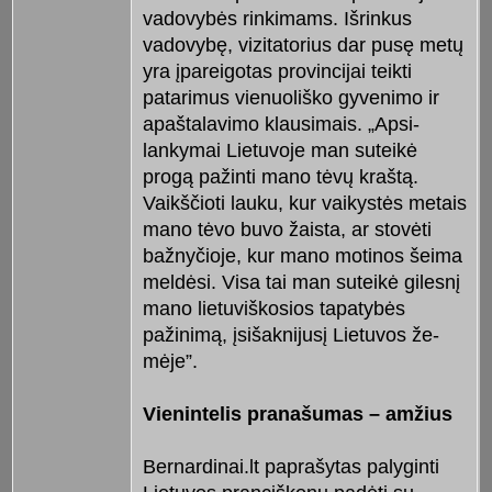
vadovybės rinkimams. Išrinkus
vadovybę, vizitatorius dar pusę metų
yra įpareigotas provincijai teikti
patarimus vienuo­liško gyvenimo ir
apaštalavimo klau­simais. „Ap­si­
lankymai Lietuvoje man suteikė
progą pažinti mano tėvų kraštą.
Vaikš­čioti lauku, kur vaikystės me­tais
mano tėvo buvo žaista, ar stovėti
bažnyčioje, kur mano motinos šeima
meldėsi. Visa tai man suteikė gilesnį
mano lietuviškosios tapatybės
pažinimą, įsišaknijusį Lietuvos že­
mėje”.
Vienintelis pranašumas – amžius
Bernardi­nai.lt paprašytas palyginti