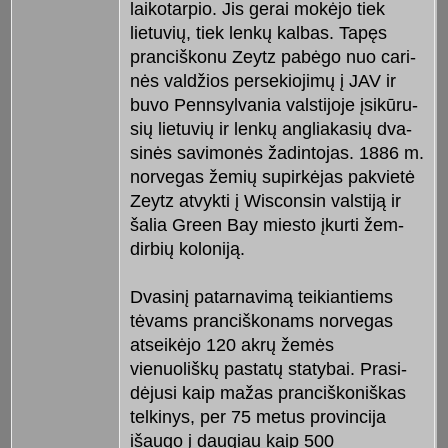
laikotarpio. Jis gerai mokėjo tiek
lietuvių, tiek lenkų kalbas. Tapęs
pran­ciškonu Zeytz pabėgo nuo cari­
nės valdžios persekiojimų į JAV ir
buvo Pennsylvania valstijoje įsikū­ru­
sių lietuvių ir lenkų angliakasių dva­
sinės savimonės žadintojas. 1886 m.
norvegas žemių supirkėjas pa­kvietė
Zeytz atvykti į Wisconsin valstiją ir
šalia Green Bay miesto įkurti žem­
dirbių koloniją.
Dvasinį patarnavimą teikiantiems
tėvams pranciškonams norvegas
atseikėjo 120 akrų žemės
vienuoliškų pastatų statybai. Prasi­
dėjusi kaip mažas pranciškoniškas
telkinys, per 75 metus provincija
išaugo į daugiau kaip 500