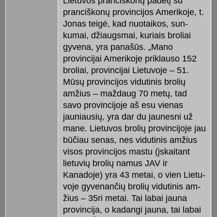
Lietuvos pranciškonų padėtį su
pranciškonų provincijos Amerikoje, t.
Jonas teigė, kad nuotaikos, sun­
kumai, džiaugs­mai, kuriais broliai
gyvena, yra panašūs. „Mano
provincijai Ameri­koje priklauso 152
broliai, provincijai Lietuvoje – 51.
Mūsų pro­vincijos vi­du­tinis brolių
amžius – maž­daug 70 metų, tad
savo provincijoje aš esu vie­nas
jauniausių, yra dar du jaunesni už
mane. Lietuvos brolių provincijoje jau
būčiau senas, nes vidutinis am­žius
visos provincijos mastu (įskaitant
lietuvių brolių na­mus JAV ir
Kanadoje) yra 43 metai, o vien Lietu­
voje gyvenančių brolių vidutinis am­
žius – 35ri metai. Tai labai jauna
provincija, o kadangi jauna, tai labai