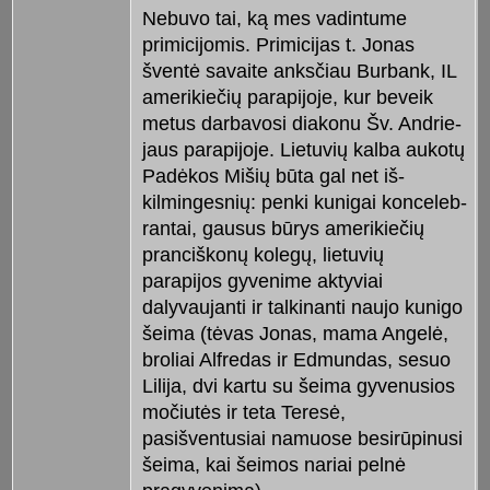
Nebuvo tai, ką mes vadintume
primicijomis. Primicijas t. Jonas
šventė savaite anksčiau Burbank, IL
amerikiečių parapijoje, kur beveik
me­tus darbavosi diakonu Šv. Andrie­
jaus parapijoje. Lietuvių kal­ba auko­tų
Padėkos Mišių būta gal net iš­
kilmingesnių: penki kunigai konceleb­
ran­tai, gausus būrys amerikiečių
pran­ciškonų kolegų, lietuvių
parapijos gyvenime aktyviai
dalyvaujanti ir talkinanti naujo kunigo
šeima (tėvas Jonas, mama Angelė,
broliai Alfredas ir Edmundas, sesuo
Lilija, dvi kartu su šeima gyvenusios
mo­čiu­tės ir teta Teresė,
pasišventusiai namuose besirūpinusi
šeima, kai šei­mos nariai pelnė