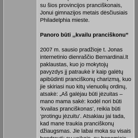
su šios provincijos pranciškonais,
Jonui gimnazijos metais dėsčiusiais
Phila­delphia mieste.
Panoro būti ,,kvailu pranciškonu”
2007 m. sausio pradžioje t. Jo­nas
internetinio dienraščio Bernardinai.lt
paklaustas, kuo jo mokytojų
pavyzdys jį patraukė ir kaip galėtų
apibūdinti pranciš­konų charizmą, kuo
jie skiriasi nuo kitų vienuolių ordinų,
atsakė: „Aš ga­lėjau būti jėzuitas –
mano mama sakė: kodėl nori būti
‘kvailas pranciško­nas’, reikia būti
‘protingu jėzui­tu’. Atsakiau jai tada,
kad mane traukia pranciškonų
džiaugsmas. Jie labai moka su visais