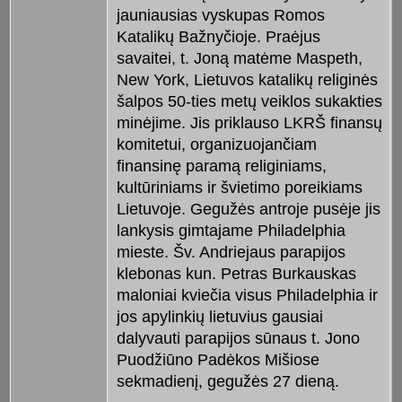
jauniausias vyskupas Romos
Katalikų Baž­ny­čioje. Pra­ėjus
savaitei, t. Joną matėme Mas­peth,
New York, Lietuvos katalikų religinės
šalpos 50-ties metų veiklos sukakties
minėjime. Jis priklauso LKRŠ finansų
komitetui, organizuojančiam
finansinę paramą reli­giniams,
kultūriniams ir švietimo poreikiams
Lietuvoje. Gegužės antroje pusėje jis
lankysis gimtajame Phila­delphia
mieste. Šv. Andriejaus parapijos
klebonas kun. Petras Burkaus­kas
maloniai kviečia visus Philadel­phia ir
jos apylinkių lietuvius gau­­siai
dalyvauti parapijos sūnaus t. Jono
Puodžiūno Padėkos Mišiose
sekmadienį, gegužės 27 dieną.