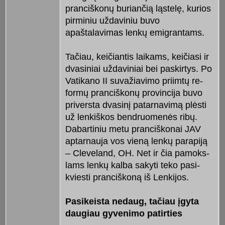
pranciškonų buriančią ląstelę, kurios
pirminiu uždaviniu buvo
apaštalavimas lenkų emigrantams.
Tačiau, keičiantis laikams, keičiasi ir
dva­siniai uždaviniai bei paskirtys. Po
Va­tikano II suvažiavimo priimtų re­
formų pranciškonų provincija buvo
priversta dvasinį patarnavimą plėsti
už lenkiškos bendruomenės ribų.
Dabartiniu metu pranciškonai JAV
aptarnauja vos vieną lenkų parapiją
– Cleveland, OH. Net ir čia pamoks­
lams lenkų kalba sakyti teko pa­si­
kviesti pranciškoną iš Lenkijos.
Pasikeista nedaug, tačiau įgy­ta
daugiau gyvenimo patirties