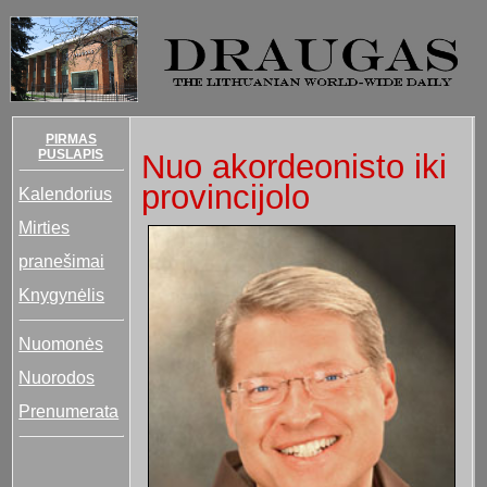
PIRMAS
PUSLAPIS
Nuo akordeonisto iki
provincijolo
Kalendorius
Mirties
pranešimai
Knygynėlis
Nuomonės
Nuorodos
Prenumerata