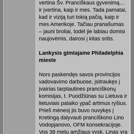
vertina Šv. Pran­ciškaus gyvenimą…
ir įvertina, kaip ir mes. Tada pama­tai,
kad ir viziją turi tokią pačią, kaip ir
mes Ameri­koje. Tačiau pranašumas
– jauni broliai, todėl jie labiau domisi
naujovėmis, dairosi į kitas sritis.
Lankysis gimtajame Phila­delphia
mieste
Nors paskendęs savos provincijos
vadovavimo darbuose, įsitraukęs į
įvairias tarptautines pranciškonų
komisijas, t. Puodžiūnas su Lie­tuva ir
lietuviais palaiko ypač arti­mus ryšius.
Prieš mėnesį jis buvo nu­vykęs į
Kretingą dalyvauti pranciškono Lino
Vodopja­novo, OFM konsekracijoje.
Vos 38 me­tų amžiaus vysk. Linas yra