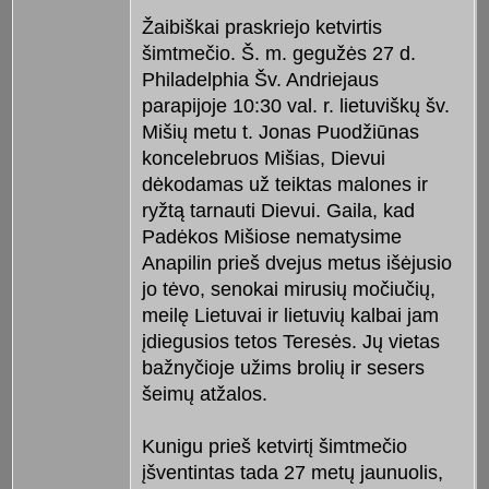
Žaibiškai praskriejo ketvirtis
šimtmečio. Š. m. gegužės 27 d.
Phila­delphia Šv. Andriejaus
parapijoje 10:30 val. r. lietuviškų šv.
Mišių metu t. Jonas Puodžiūnas
konceleb­ruos Mišias, Dievui
dėkodamas už teiktas malones ir
ryžtą tarnauti Dievui. Gaila, kad
Padėkos Mišiose nematy­sime
Anapilin prieš dvejus metus išėjusio
jo tėvo, senokai mirusių mo­čiu­čių,
meilę Lietuvai ir lietuvių kal­bai jam
įdiegusios tetos Teresės. Jų vietas
bažnyčioje užims brolių ir sesers
šeimų atžalos.
Kunigu prieš ketvirtį šimtmečio
įšventintas tada 27 metų jaunuolis,