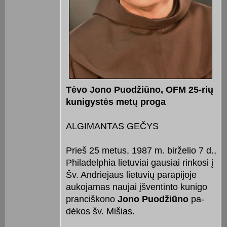
Tėvo Jono Puodžiūno, OFM 25-rių
kunigystės metų proga
ALGIMANTAS GEČYS
Prieš 25 metus, 1987 m. birželio 7 d.,
Philadelphia lietuviai gausiai rin­kosi į
Šv. Andriejaus lietuvių parapijoje
aukojamas naujai įšventinto ku­nigo
pranciškono
Jono Puodžiūno
pa­
dėkos šv. Mišias.