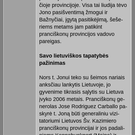
čioje provincijoje. Visa tai liudija tėvo
Jono pasišventimą žmogui ir
Bažnyčiai, įgytą pasitikėjimą, šeše­
riems metams jam patikint
pranciškonų provincijos vadovo
pareigas.
Savo lietuviškos tapatybės
pažinimas
Nors t. Jonui teko su šeimos nariais
anksčiau lankytis Lietuvoje, jo
gyvenime tikrasis sąlytis su Lietu­va
įvyko 2006 metais. Pranciškonų ge­
nerolas Jose Rodriguez Carballo pa­
skyrė t. Joną būti generaliniu vi­zi­
tatoriumi Lietuvos Šv. Kazimiero
pranciškonų provincijai ir jos padali­