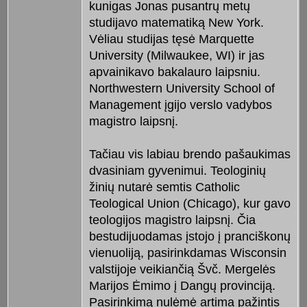
kunigas Jonas pusantrų metų
studijavo mate­matiką New York.
Vėliau studijas tę­sė Marquette
University (Milwau­kee, WI) ir jas
apvainikavo bakalauro laipsniu.
Northwestern University School of
Management įgijo verslo vadybos
magistro laipsnį.
Tačiau vis labiau brendo pašau­ki­mas
dvasiniam gyvenimui. Teolo­gi­nių
žinių nutarė semtis Catholic
Teological Union (Chicago), kur gavo
teologijos magistro laipsnį. Čia
bestu­dijuodamas įstojo į pranciškonų
vie­nuoliją, pasirinkdamas Wisconsin
valstijoje veikiančią Švč. Mergelės
Ma­rijos Ėmimo į Dangų provinciją.
Pa­sirinkimą nulėmė artima pažintis