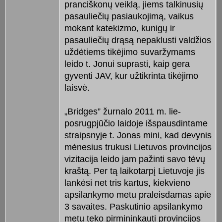
pranciškonų veiklą, jiems talkinusių
pasauliečių pasiaukojimą, vai­kus
mokant katekizmo, kunigų ir
pasauliečių drąsą ne­paklusti val­džios
uždėtiems tikėjimo suvaržymams
leido t. Jonui su­prasti, kaip gera
gyventi JAV, kur užtikrinta tikėjimo
laisvė.
„Bridges” žurnalo 2011 m. lie­
posrugpjūčio laidoje išspausdinta­me
straipsnyje t. Jonas mini, kad devynis
mėnesius trukusi Lietuvos provincijos
vizitacija leido jam pažinti savo tėvų
kraštą. Per tą laikotarpį Lietuvoje jis
lankėsi net tris kartus, kiekvieno
apsilankymo metu praleisdamas apie
3 savaites. Paskuti­nio­ apsilankymo
metu teko pirminin­kauti provincijos