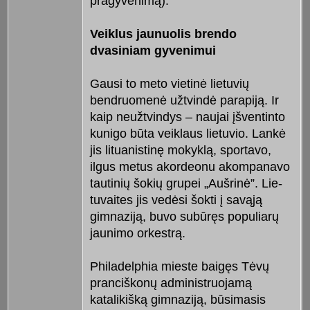
pragyvenimą).
Veiklus jaunuolis brendo
dvasiniam gyvenimui
Ga­u­si to meto vietinė lietuvių
bendruo­me­nė užtvindė parapiją. Ir
kaip ne­užtvindys – naujai įšventinto
kunigo būta veiklaus lietuvio. Lan­kė
jis lituanistinę mokyklą, spor­tavo,
ilgus metus akordeonu akompa­navo
tautinių šokių grupei „Aušri­nė”. Lie­
tuvaites jis vedėsi šokti į sa­vąją
gimnaziją, buvo subūręs populiarų
jaunimo orkestrą.
Philadelphia mieste baigęs Tėvų
pranciškonų administruojamą
katalikišką gimnaziją, būsimasis