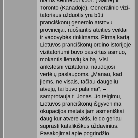
niams Kennebunkport (Maine) ir
Toronto (Kanadoje). Generalinio vi­zi­
tatoriaus užduotis yra būti
pranciškonų generolo atstovu
provincijai, ruošiantis ateities veiklai
ir vadovybės rinkimams. Pirmą kartą
Lietuvos pranciškonų ordino istorijoje
vizitatoriumi buvo paskirtas asmuo,
mo­kan­tis lietuvių kalbą. Visi
ankstesni vizitatoriai naudojosi
vertėjų paslaugoms. „Manau, kad
jiems, ne visais, tačiau daugeliu
atvejų, tai buvo palaima”, –
samprotauja t. Jonas. Jo teigimu,
Lietuvos pranciškonų išgyvenimai
okupacijos metais jam asmeniškai
daug kur atvėrė akis, leido geriau
suprasti ka­talikiškus uždavinius.
Pasakoji­mai apie pogrin­džio