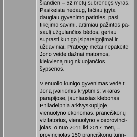
šiandien – 52 metų subrendęs vy­ras.
Pasikeista nedaug, tačiau įgy­ta
daugiau gyvenimo patirties, pasi­
tikėjimo savimi, artimiau pažintos pa­
saulį už­gulančios bėdos, geriau
suprasti ku­nigo įsipareigojimai ir
uždaviniai. Pra­bėgę metai nepakeitė
Jono veide dažnai matomos,
kiekvieną nuginkluojančios
šypsenos.
Vienuolio kunigo gyvenimas ve­dė t.
Joną įvairiomis kryptimis: vikaras
parapijose, jauniausias klebonas
Philadelphia arkivyskupijoje,
vienuolyno ekonomas, pranciškonų
vizitatorius, vienuolyno viceprovinci­
jolas, o nuo 2011 iki 2017 metų –
provincijolas 150 pranciškonų turin­