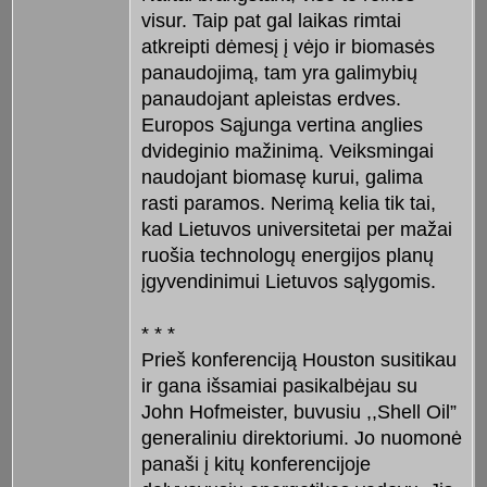
visur. Taip pat gal laikas rimtai
atkreipti dėmesį į vėjo ir biomasės
panaudojimą, tam yra galimybių
panaudojant apleistas erdves.
Europos Sąjunga vertina anglies
dvideginio mažinimą. Veiksmingai
naudojant biomasę kurui, galima
rasti paramos. Nerimą kelia tik tai,
kad Lietuvos universitetai per mažai
ruošia technologų energijos planų
įgyvendinimui Lietuvos sąlygomis.
* * *
Prieš konferenciją Houston susitikau
ir gana išsamiai pasikalbėjau su
John Hofmeister, buvusiu ,,Shell Oil”
generaliniu direktoriumi. Jo nuomonė
panaši į kitų konferencijoje