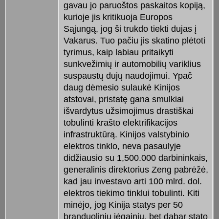
gavau jo paruoštos paskaitos kopiją,
kurioje jis kritikuoja Europos
Sąjungą, jog ši trukdo tiekti dujas į
Vakarus. Tuo pačiu jis skatino plėtoti
tyrimus, kaip labiau pritaikyti
sunkvežimių ir automobilių variklius
suspaustų dujų naudojimui. Ypač
daug dėmesio sulaukė Kinijos
atstovai, pristatę gana smulkiai
išvardytus užsimojimus drastiškai
tobulinti krašto elektrifikacijos
infrastruktūrą. Kinijos valstybinio
elektros tinklo, neva pasaulyje
didžiausio su 1,500.000 darbininkais,
generalinis direktorius Zeng pabrėžė,
kad jau investavo arti 100 mlrd. dol.
elektros tiekimo tinklui tobulinti. Kiti
minėjo, jog Kinija statys per 50
branduolinių jėgainių, bet dabar stato