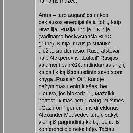
kainoms mažėti.
Antra – tarp augančios rinkos
paklausos energijai šalių tokių kaip
Brazilija, Rusija, Indija ir Kinija
(vadinama besivystančia BRIC
grupe), Kinija ir Rusija sulaukė
didžiausio dėmesio. Rusų atstovai
kaip Alekperov iš ,,Lukoil” Rusijos
vaidmenį pabrėžė, dalindamas anglų
kalba tik ką išspausdintą savo storą
knygą „Russian Oil”, kurioje
pažymimas Lenin įnašas, bet
Lietuva, jos blokada ir ,,Mažeikių
naftos” likimas neturi daug reikšmės.
,,Gazprom” generalinis direktorius
Alexander Medvedev turėjo sakyti
vieną iš pagrindinių kalbų, deja, jis
konferencijoje nekalbėjo. Tačiau