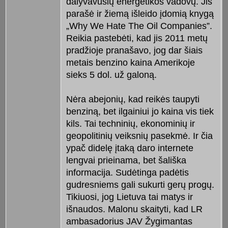
dalyvavusių energetikos vadovų. Jis
parašė ir žiemą išleido įdomią knygą
„Why We Hate The Oil Companies”.
Reikia pastebėti, kad jis 2011 metų
pradžioje pranašavo, jog dar šiais
metais benzino kaina Amerikoje
sieks 5 dol. už galoną.
Nėra abejonių, kad reikės taupyti
benziną, bet ilgainiui jo kaina vis tiek
kils. Tai techninių, ekonominių ir
geopolitinių veiksnių pasekmė. Ir čia
ypač didelę įtaką daro internete
lengvai prieinama, bet šališka
informacija. Sudėtinga padėtis
gudresniems gali sukurti gerų progų.
Tikiuosi, jog Lietuva tai matys ir
išnaudos. Malonu skaityti, kad LR
ambasadorius JAV Žygimantas