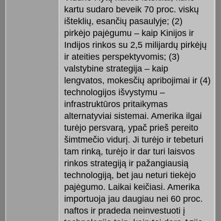
kartu sudaro beveik 70 proc. viskų
išteklių, esančių pasaulyje; (2)
pirkėjo pajėgumu – kaip Kinijos ir
Indijos rinkos su 2,5 milijardų pirkėjų
ir ateities perspektyvomis; (3)
valstybine strategija – kaip
lengvatos, mokesčių apribojimai ir (4)
technologijos išvystymu –
infrastruktūros pritaikymas
alternatyviai sistemai. Amerika ilgai
turėjo persvarą, ypač prieš pereito
šimtmečio vidurį. Ji turėjo ir tebeturi
tam rinką, turėjo ir dar turi laisvos
rinkos strategiją ir pažangiausią
technologiją, bet jau neturi tiekėjo
pajėgumo. Laikai keičiasi. Amerika
importuoja jau daugiau nei 60 proc.
naftos ir pradeda neinvestuoti į