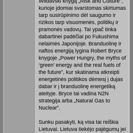
Wildavski knygą „Risk and Culture”,
kurioje įdomiai svarstomas skirtumas
tarp susirūpinimo dėl saugumo ir
rizikos tarp visuomenės, politikų ir
pramonės vadovų. Tai ypač tinka
dabartinei padėčiai po Fukushima
nelaimės Japonijoje. Branduolinę ir
naftos energiją lygina Robert Bryce
knygoje „Power Hungry, the myths of
‘green’ energy and the real fuels of
the future”, kur skatinama atkreipti
energetinės politikos dėmesį į dujas
dabar ir į branduolinę energetiką
ateityje. Bryce tai vadina N2N
strategija arba „Natural Gas to
Nuclear”.
Sunku pasakyti, ką visa tai reiškia
Lietuvai. Lietuva tiekėjo pajėgumų jei