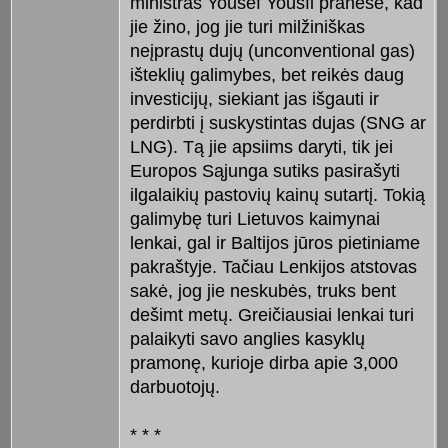
ministras Yousef Yousfi pranešė, kad
jie žino, jog jie turi milžiniškas
neįprastų dujų (unconventional gas)
išteklių galimybes, bet reikės daug
investicijų, siekiant jas išgauti ir
perdirbti į suskystintas dujas (SNG ar
LNG). Tą jie apsiims daryti, tik jei
Europos Sąjunga sutiks pasirašyti
ilgalaikių pastovių kainų sutartį. Tokią
galimybę turi Lietuvos kaimynai
lenkai, gal ir Baltijos jūros pietiniame
pakraštyje. Tačiau Lenkijos atstovas
sakė, jog jie neskubės, truks bent
dešimt metų. Greičiausiai lenkai turi
palaikyti savo anglies kasyklų
pramonę, kurioje dirba apie 3,000
darbuotojų.
* * *