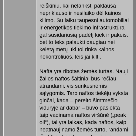
reiškiniu, kai nelanksti paklausa
nepriklauso ir nesilaiko dėl kainos
kilimo. Su laiku taupesni automobiliai
ir energetikos tiekimo infrastruktūra
gal susidariusią padėtį kiek ir pakeis,
bet to teks palaukti daugiau nei
keletą metų. Iki tol rinka kainos
nekontroliuos, leis jai kilti.
Nafta yra ribotas žemės turtas. Nauji
žalios naftos šaltiniai bus rečiau
atrandami, vis sunkesnėmis
sąlygomis. Tarp naftos tiekėjų vyksta
ginčai, kada – pereito šimtmečio
viduryje ar dabar – buvo pasiekta
taip vadinama naftos viršūnė („peak
oil”), tai yra laikas, kada naftos, kaip
neatnaujinamo žemės turto, randami