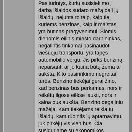
Pasiturintys, kurių susisiekimo į
darbą išlaidos sudaro mažą dalį jų
išlaidų, nejunta to taip, kaip tie,
kuriems benzinas, kaip ir maistas,
yra būtinas pragyvenimui. Šiomis
dienomis eilinis miesto darbininkas,
negalintis tinkamai pasinaudoti
viešuoju transportu, yra tapęs
automobilio vergu. Jis pirks benziną,
nepaisant, ar jo kaina būtų žema ar
aukšta. Kito pasirinkimo negreitai
turės. Benzino tiekėjai gerai žino,
kad benzinas bus perkamas, nors ir
reikėtų ilgose eilėse laukti, nors ir
kaina bus aukšta. Benzino degalinių
mažėja. Kam tiekėjams reikia tų
išlaidų, kam rūpintis jų aptarnavimu,
juk pirkėjų vis vien bus. Čia
susiduriame su ekonomikos