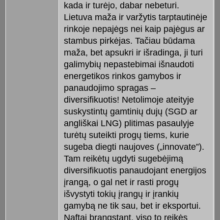
kada ir turėjo, dabar nebeturi.
Lietuva maža ir varžytis tarptautinėje
rinkoje nepajėgs nei kaip pajėgus ar
stambus pirkėjas. Tačiau būdama
maža, bet apsukri ir išradinga, ji turi
galimybių nepastebimai išnaudoti
energetikos rinkos gamybos ir
panaudojimo spragas –
diversifikuotis! Netolimoje ateityje
suskystintų gamtinių dujų (SGD ar
angliškai LNG) plitimas pasaulyje
turėtų suteikti progų tiems, kurie
sugeba diegti naujoves („innovate”).
Tam reikėtų ugdyti sugebėjimą
diversifikuotis panaudojant energijos
įrangą, o gal net ir rasti progų
išvystyti tokių įrangų ir įrankių
gamybą ne tik sau, bet ir eksportui.
Naftai brangstant, viso to reikės