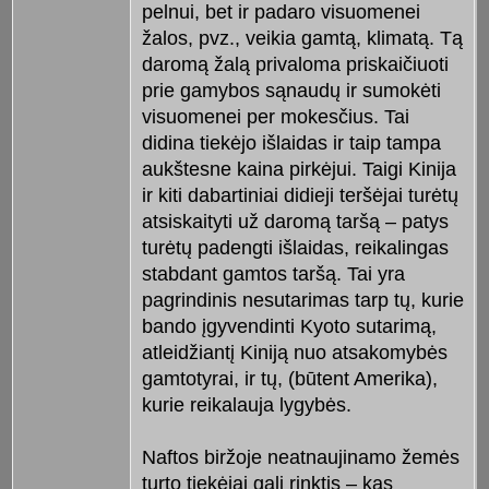
pelnui, bet ir padaro visuomenei
žalos, pvz., veikia gamtą, klimatą. Tą
daromą žalą privaloma priskaičiuoti
prie gamybos sąnaudų ir sumokėti
visuomenei per mokesčius. Tai
didina tiekėjo išlaidas ir taip tampa
aukštesne kaina pirkėjui. Taigi Kinija
ir kiti dabartiniai didieji teršėjai turėtų
atsiskaityti už daromą taršą – patys
turėtų padengti išlaidas, reikalingas
stabdant gamtos taršą. Tai yra
pagrindinis nesutarimas tarp tų, kurie
bando įgyvendinti Kyoto sutarimą,
atleidžiantį Kiniją nuo atsakomybės
gamtotyrai, ir tų, (būtent Amerika),
kurie reikalauja lygybės.
Naftos biržoje neatnaujinamo žemės
turto tiekėjai gali rinktis – kas