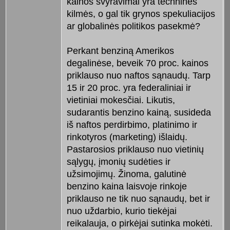
kainos svyravimai yra techninės
kilmės, o gal tik grynos spekuliacijos
ar globalinės politikos pasekmė?
Perkant benziną Amerikos
degalinėse, beveik 70 proc. kainos
priklauso nuo naftos sąnaudų. Tarp
15 ir 20 proc. yra federaliniai ir
vietiniai mokesčiai. Likutis,
sudarantis benzino kainą, susideda
iš naftos perdirbimo, platinimo ir
rinkotyros (marketing) išlaidų.
Pastarosios priklauso nuo vietinių
sąlygų, įmonių sudėties ir
užsimojimų. Žinoma, galutinė
benzino kaina laisvoje rinkoje
priklauso ne tik nuo sąnaudų, bet ir
nuo uždarbio, kurio tiekėjai
reikalauja, o pirkėjai sutinka mokėti.