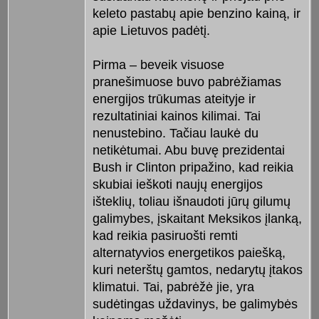
keleto pastabų apie benzino kainą, ir
apie Lietuvos padėtį.
Pirma – beveik visuose
pranešimuose buvo pabrėžiamas
energijos trūkumas ateityje ir
rezultatiniai kainos kilimai. Tai
nenustebino. Tačiau laukė du
netikėtumai. Abu buvę prezidentai
Bush ir Clinton pripažino, kad reikia
skubiai ieškoti naujų energijos
išteklių, toliau išnaudoti jūrų gilumų
galimybes, įskaitant Meksikos įlanką,
kad reikia pasiruošti remti
alternatyvios energetikos paiešką,
kuri neterštų gamtos, nedarytų įtakos
klimatui. Tai, pabrėžė jie, yra
sudėtingas uždavinys, be galimybės