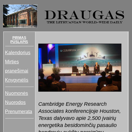
PIRMAS
PUSLAPIS
Kalendorius
Mirties
pranešimai
Knygynėlis
Nuomonės
Nuorodos
Cambridge Energy Research
Associates konferencijoje Houston,
Prenumerata
Texas dalyvavo apie 2,500 įvairių
energetika besidominčių pasaulio