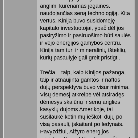
anglimi kūrenamas jėgaines,
naudojančias seną technologiją. Kita
vertus, Kinija buvo susidomėję
kapitalo investuotojai, ypač dėl jos
pasiryžimo ir pasiruošimo būti saulės
ir vėjo energijos gamybos centru.
Kinija tam turi ir mineralinių išteklių,
kurių pasaulyje gali greit pristigti.
Trečia – taip, kaip Kinijos pažanga,
taip ir atnaujinta gamtos ir naftos
dujų perspektyva buvo visur minima.
Visų dėmesį atkreipė vėl atsiradęs
dėmesys skalūnų ir senų anglies
kasyklų dujoms Amerikoje, tai
susilaukė ketinimų ieškoti dujų po
visą pasaulį, įskaitant po ledynais.
Pavyzdžiui, Alžyro energijos