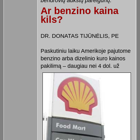
bendrovių aukštų pareigūnų.
Ar benzino kaina
kils?
DR. DONATAS TIJŪNĖLIS, PE
Paskutiniu laiku Amerikoje pajutome
benzino arba dizelinio kuro kainos
pakilimą – daugiau nei 4 dol. už