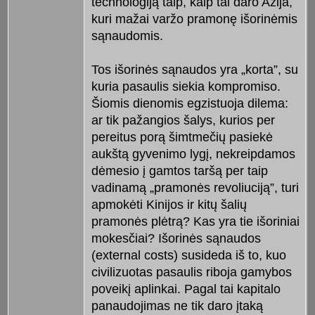
technologiją taip, kaip tai daro Azija,
kuri mažai varžo pramonę išorinėmis
sąnaudomis.
Tos išorinės sąnaudos yra „korta”, su
kuria pasaulis siekia kompromiso.
Šiomis dienomis egzistuoja dilema:
ar tik pažangios šalys, kurios per
pereitus porą šimtmečių pasiekė
aukštą gyvenimo lygį, nekreipdamos
dėmesio į gamtos taršą per taip
vadinamą „pramonės revoliuciją”, turi
apmokėti Kinijos ir kitų šalių
pramonės plėtrą? Kas yra tie išoriniai
mokesčiai? Išorinės sąnaudos
(external costs) susideda iš to, kuo
civilizuotas pasaulis riboja gamybos
poveikį aplinkai. Pagal tai kapitalo
panaudojimas ne tik daro įtaką