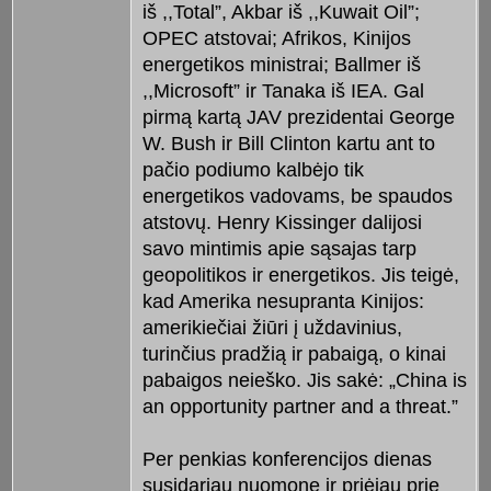
iš ,,Total”, Akbar iš ,,Kuwait Oil”;
OPEC atstovai; Afrikos, Kinijos
energetikos ministrai; Ballmer iš
,,Microsoft” ir Tanaka iš IEA. Gal
pirmą kartą JAV prezidentai George
W. Bush ir Bill Clinton kartu ant to
pačio podiumo kalbėjo tik
energetikos vadovams, be spaudos
atstovų. Henry Kissinger dalijosi
savo mintimis apie sąsajas tarp
geopolitikos ir energetikos. Jis teigė,
kad Amerika nesupranta Kinijos:
amerikiečiai žiūri į uždavinius,
turinčius pradžią ir pabaigą, o kinai
pabaigos neieško. Jis sakė: „China is
an opportunity partner and a threat.”
Per penkias konferencijos dienas
susidariau nuomonę ir priėjau prie