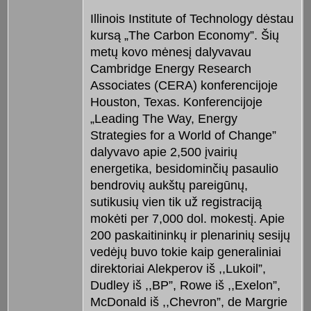
Illinois Institute of Technology dėstau
kursą „The Carbon Economy”. Šių
metų kovo mėnesį dalyvavau
Cambridge Energy Research
Associates (CERA) konferencijoje
Houston, Texas. Konferencijoje
„Leading The Way, Energy
Strategies for a World of Change”
dalyvavo apie 2,500 įvairių
energetika, besidominčių pasaulio
bendrovių aukštų pareigūnų,
sutikusių vien tik už registraciją
mokėti per 7,000 dol. mokestį. Apie
200 paskaitininkų ir plenarinių sesijų
vedėjų buvo tokie kaip generaliniai
direktoriai Alekperov iš ,,Lukoil”,
Dudley iš ,,BP”, Rowe iš ,,Exelon”,
McDonald iš ,,Chevron”, de Margrie