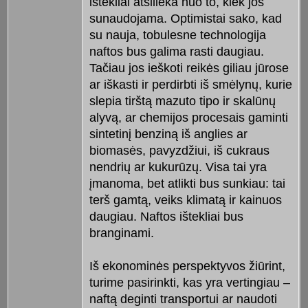
ištekliai atsilieka nuo to, kiek jos
sunaudojama. Optimistai sako, kad
su nauja, tobulesne technologija
naftos bus galima rasti daugiau.
Tačiau jos ieškoti reikės giliau jūrose
ar iškasti ir perdirbti iš smėlynų, kurie
slepia tirštą mazuto tipo ir skalūnų
alyvą, ar chemijos procesais gaminti
sintetinį benziną iš anglies ar
biomasės, pavyzdžiui, iš cukraus
nendrių ar kukurūzų. Visa tai yra
įmanoma, bet atlikti bus sunkiau: tai
terš gamtą, veiks klimatą ir kainuos
daugiau. Naftos ištekliai bus
branginami.
Iš ekonominės perspektyvos žiūrint,
turime pasirinkti, kas yra vertingiau –
naftą deginti transportui ar naudoti