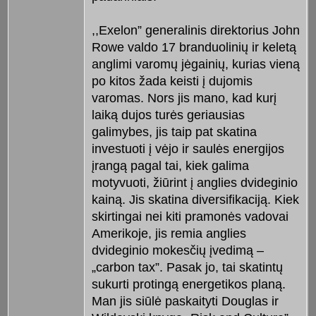
,,Exelon” generalinis direktorius John
Rowe valdo 17 branduolinių ir keletą
anglimi varomų jėgainių, kurias vieną
po kitos žada keisti į dujomis
varomas. Nors jis mano, kad kurį
laiką dujos turės geriausias
galimybes, jis taip pat skatina
investuoti į vėjo ir saulės energijos
įrangą pagal tai, kiek galima
motyvuoti, žiūrint į anglies dvideginio
kainą. Jis skatina diversifikaciją. Kiek
skirtingai nei kiti pramonės vadovai
Amerikoje, jis remia anglies
dvideginio mokesčių įvedimą –
„carbon tax”. Pasak jo, tai skatintų
sukurti protingą energetikos planą.
Man jis siūlė paskaityti Douglas ir