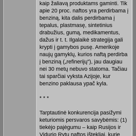
kaip žaliavą produktams gaminti. Tik
apie 20 proc. naftos yra perdirbama į
benziną, kita dalis perdirbama į
tepalus, plastmasę, sintetinius
drabužius, gumą, medikamentus,
dažus ir t. t. Ilgalaikė strategija gali
krypti į gamybos pusę. Amerikoje
naujų gamyklų, kurios naftą perdirba
į benziną („refinerijų”), jau daugiau
nei 30 metų nebuvo statoma. Tačiau
tai sparčiai vyksta Azijoje, kur
benzino paklausa ypač kyla.
* * *
Tarptautinė konkurencija pasižymi
keturiomis persvaros savybėmis: (1)
tiekėjo pajėgumu – kaip Rusijos ir
Vidurio Rytų naftos ištekliai, kurie