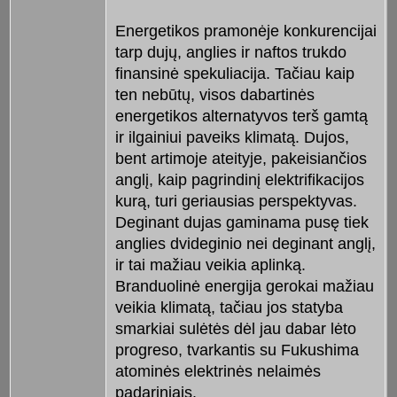
Energetikos pramonėje konkurencijai
tarp dujų, anglies ir naftos trukdo
finansinė spekuliacija. Tačiau kaip
ten nebūtų, visos dabartinės
energetikos alternatyvos terš gamtą
ir ilgainiui paveiks klimatą. Dujos,
bent artimoje ateityje, pakeisiančios
anglį, kaip pagrindinį elektrifikacijos
kurą, turi geriausias perspektyvas.
Deginant dujas gaminama pusę tiek
anglies dvideginio nei deginant anglį,
ir tai mažiau veikia aplinką.
Branduolinė energija gerokai mažiau
veikia klimatą, tačiau jos statyba
smarkiai sulėtės dėl jau dabar lėto
progreso, tvarkantis su Fukushima
atominės elektrinės nelaimės
padariniais.