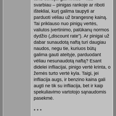
svarbiau – pinigas rankoje ar riboti
ištekliai, kurį galima taupyti ar
parduoti vėliau už brangesnę kainą.
Tai priklauso nuo pinigų vertės,
valiutos įvertinimo, palūkanų normos
dydžio („discount rate”). Ar pinigai už
dabar sunaudotą naftą turi daugiau
naudos, negu tie, kuriuos būtų
galima gauti ateityje, parduodant
vėliau nesunaudotą naftą? Esant
didelei infliacijai, pinigo vertė krinta, o
žemės turto vertė kyla. Taigi, jei
infliacija augs, ir benzino kaina gali
augti ne tik su infliacija, bet ir kaip
spekuliavimo vartotojo sąnaudomis
pasekmė.
* * *