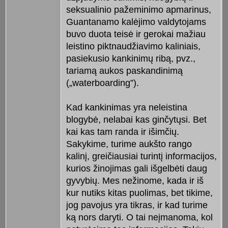
seksualinio pažeminimo apmarinus,
Guantanamo kalėjimo valdytojams
buvo duota teisė ir gerokai mažiau
leistino piktnaudžiavimo kaliniais,
pasiekusio kankinimų ribą, pvz.,
tariamą aukos paskandinimą
(„waterboarding”).
Kad kankinimas yra neleistina
blogybė, nelabai kas ginčytųsi. Bet
kai kas tam randa ir išimčių.
Sakykime, turime aukšto rango
kalinį, greičiausiai turintį informacijos,
kurios žinojimas gali išgelbėti daug
gyvybių. Mes nežinome, kada ir iš
kur nutiks kitas puolimas, bet tikime,
jog pavojus yra tikras, ir kad turime
ką nors daryti. O tai neįmanoma, kol