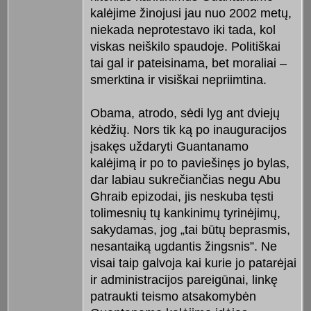
kalėjime žinojusi jau nuo 2002 metų,
niekada neprotestavo iki tada, kol
viskas neiškilo spaudoje. Politiškai
tai gal ir pateisinama, bet moraliai –
smerktina ir visiškai nepriimtina.
Obama, atrodo, sėdi lyg ant dviejų
kėdžių. Nors tik ką po inauguracijos
įsakęs uždaryti Guantanamo
kalėjimą ir po to paviešinęs jo bylas,
dar labiau sukrečiančias negu Abu
Ghraib epizodai, jis neskuba tęsti
tolimesnių tų kankinimų tyrinėjimų,
sakydamas, jog „tai būtų beprasmis,
nesantaiką ugdantis žingsnis”. Ne
visai taip galvoja kai kurie jo patarėjai
ir administracijos pareigūnai, linkę
patraukti teismo atsakomybėn