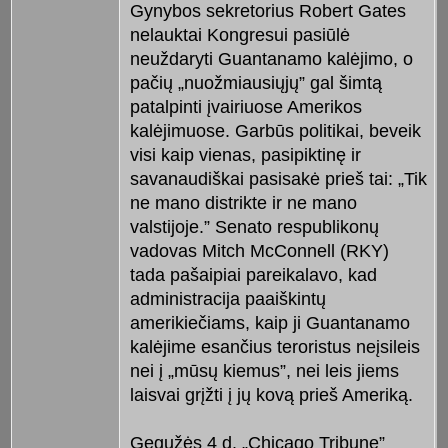
Gynybos sekretorius Robert Gates
nelauktai Kongresui pasiūlė
neuždaryti Guantanamo kalėjimo, o
pačių „nuožmiausiųjų” gal šimtą
patalpinti įvairiuose Amerikos
kalėjimuose. Garbūs politikai, beveik
visi kaip vienas, pasipiktinę ir
savanaudiškai pasisakė prieš tai: „Tik
ne mano distrikte ir ne mano
valstijoje.” Senato respublikonų
vadovas Mitch McConnell (RKY)
tada pašaipiai pareikalavo, kad
administracija paaiškintų
amerikiečiams, kaip ji Guantanamo
kalėjime esančius teroristus neįsileis
nei į „mūsų kiemus”, nei leis jiems
laisvai grįžti į jų kovą prieš Ameriką.
Gegužės 4 d. „Chicago Tribune”