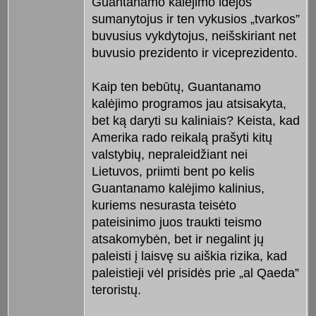
Guantanamo kalėjimo idėjos
sumanytojus ir ten vykusios „tvarkos”
buvusius vykdytojus, neišskiriant net
buvusio prezidento ir viceprezidento.
Kaip ten bebūtų, Guantanamo
kalėjimo programos jau atsisakyta,
bet ką daryti su kaliniais? Keista, kad
Amerika rado reikalą prašyti kitų
valstybių, nepraleidžiant nei
Lietuvos, priimti bent po kelis
Guantanamo kalėjimo kalinius,
kuriems nesurasta teisėto
pateisinimo juos traukti teismo
atsakomybėn, bet ir negalint jų
paleisti į laisvę su aiškia rizika, kad
paleistieji vėl prisidės prie „al Qaeda”
teroristų.