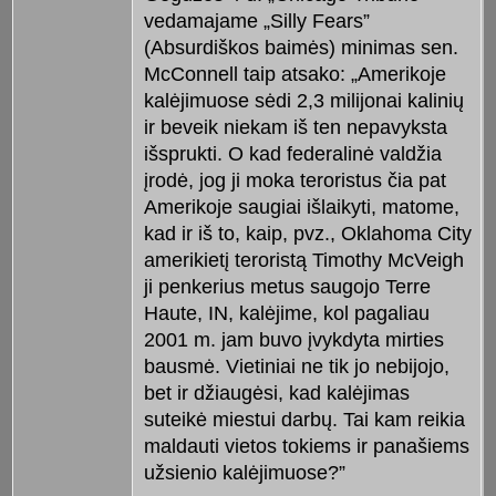
vedamajame „Silly Fears”
(Absurdiškos baimės) minimas sen.
McConnell taip atsako: „Amerikoje
kalėjimuose sėdi 2,3 milijonai kalinių
ir beveik niekam iš ten nepavyksta
išsprukti. O kad federalinė valdžia
įrodė, jog ji moka teroristus čia pat
Amerikoje saugiai išlaikyti, matome,
kad ir iš to, kaip, pvz., Oklahoma City
amerikietį teroristą Timothy McVeigh
ji penkerius metus saugojo Terre
Haute, IN, kalėjime, kol pagaliau
2001 m. jam buvo įvykdyta mirties
bausmė. Vietiniai ne tik jo nebijojo,
bet ir džiaugėsi, kad kalėjimas
suteikė miestui darbų. Tai kam reikia
maldauti vietos tokiems ir panašiems
užsienio kalėjimuose?”