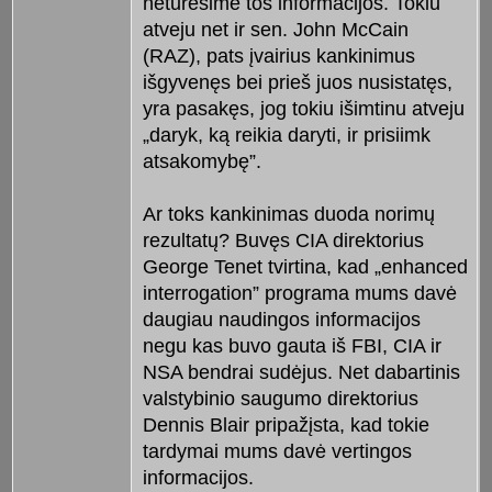
neturėsime tos informacijos. Tokiu
atveju net ir sen. John McCain
(RAZ), pats įvairius kankinimus
išgyvenęs bei prieš juos nusistatęs,
yra pasakęs, jog tokiu išimtinu atveju
„daryk, ką reikia daryti, ir prisiimk
atsakomybę”.
Ar toks kankinimas duoda norimų
rezultatų? Buvęs CIA direktorius
George Tenet tvirtina, kad „enhanced
interrogation” programa mums davė
daugiau naudingos informacijos
negu kas buvo gauta iš FBI, CIA ir
NSA bendrai sudėjus. Net dabartinis
valstybinio saugumo direktorius
Dennis Blair pripažįsta, kad tokie
tardymai mums davė vertingos
informacijos.