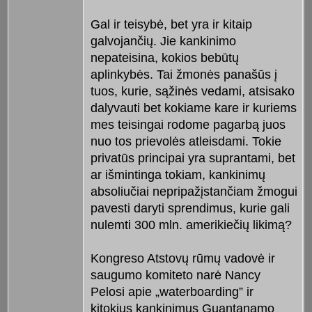
Gal ir teisybė, bet yra ir kitaip
galvojančių. Jie kankinimo
nepateisina, kokios bebūtų
aplinkybės. Tai žmonės panašūs į
tuos, kurie, sąžinės vedami, atsisako
dalyvauti bet kokiame kare ir kuriems
mes teisingai rodome pagarbą juos
nuo tos prievolės atleisdami. Tokie
privatūs principai yra suprantami, bet
ar išmintinga tokiam, kankinimų
absoliučiai nepripažįstančiam žmogui
pavesti daryti sprendimus, kurie gali
nulemti 300 mln. amerikiečių likimą?
Kongreso Atstovų rūmų vadovė ir
saugumo komiteto narė Nancy
Pelosi apie „waterboarding” ir
kitokius kankinimus Guantanamo