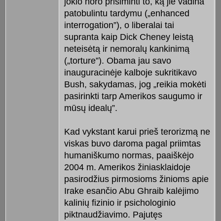
jokio noro prisiminti to, ką jie vadina
patobulintu tardymu („enhanced
interrogation”), o liberalai tai
supranta kaip Dick Cheney leistą
neteisėtą ir nemoralų kankinimą
(„torture”). Obama jau savo
inauguracinėje kalboje sukritikavo
Bush, sakydamas, jog „reikia mokėti
pasirinkti tarp Amerikos saugumo ir
mūsų idealų”.
Kad vykstant karui prieš terorizmą ne
viskas buvo daroma pagal priimtas
humaniškumo normas, paaiškėjo
2004 m. Amerikos žiniasklaidoje
pasirodžius pirmosioms žinioms apie
Irake esančio Abu Ghraib kalėjimo
kalinių fizinio ir psichologinio
piktnaudžiavimo. Pajutęs