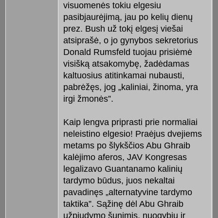
visuomenės tokiu elgesiu
pasibjaurėjimą, jau po kelių dienų
prez. Bush už tokį elgesį viešai
atsiprašė, o jo gynybos sekretorius
Donald Rumsfeld tuojau prisiėmė
visišką atsakomybę, žadėdamas
kaltuosius atitinkamai nubausti,
pabrėžęs, jog „kaliniai, žinoma, yra
irgi žmonės”.
Kaip lengva priprasti prie normaliai
neleistino elgesio! Praėjus dvejiems
metams po šlykščios Abu Ghraib
kalėjimo aferos, JAV Kongresas
legalizavo Guantanamo kalinių
tardymo būdus, juos nekaltai
pavadinęs „alternatyvine tardymo
taktika”. Sąžinę dėl Abu Ghraib
užpjudymo šunimis, nuogybių ir