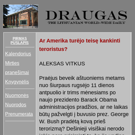
PIRMAS
Ar Amerika turėjo teisę kankinti
PUSLAPIS
teroristus?
Kalendorius
Mirties
ALEKSAS VITKUS
pranešimai
Praėjus beveik aštuoniems metams
Knygynėlis
nuo šiurpaus rugsėjo 11 dienos
antpuolio ir trims mėnesiams po
Nuomonės
naujo prezidento Barack Obama
Nuorodos
administracijos pradžios, ar ne laikas
Prenumerata
būtų pažvelgti į buvusio prez. George
W. Bush pradėtą kovą prieš
terorizmą? Dešinieji visiškai nerodo