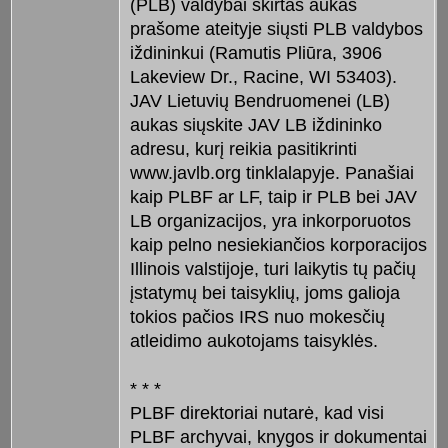
(PLB) valdybai skirtas aukas
prašome ateityje siųsti PLB valdybos
iždininkui (Ramutis Pliūra, 3906
Lakeview Dr., Racine, WI 53403).
JAV Lietuvių Bendruomenei (LB)
aukas siųskite JAV LB iždininko
adresu, kurį reikia pasitikrinti
www.javlb.org tinklalapyje. Panašiai
kaip PLBF ar LF, taip ir PLB bei JAV
LB organizacijos, yra inkorporuotos
kaip pelno nesiekiančios korporacijos
Illinois valstijoje, turi laikytis tų pačių
įstatymų bei taisyklių, joms galioja
tokios pačios IRS nuo mokesčių
atleidimo aukotojams taisyklės.
* * *
PLBF direktoriai nutarė, kad visi
PLBF archyvai, knygos ir dokumentai