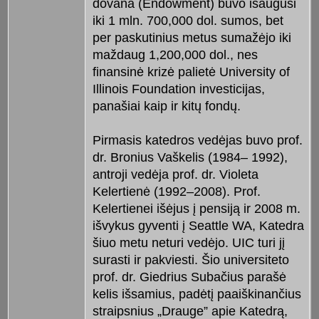
dovana (Endowment) buvo išaugusi
iki 1 mln. 700,000 dol. sumos, bet
per paskutinius metus sumažėjo iki
maždaug 1,200,000 dol., nes
finansinė krizė palietė University of
Illinois Foundation investicijas,
panašiai kaip ir kitų fondų.
Pirmasis katedros vedėjas buvo prof.
dr. Bronius Vaškelis (1984– 1992),
antroji vedėja prof. dr. Violeta
Kelertienė (1992–2008). Prof.
Kelertienei išėjus į pensiją ir 2008 m.
išvykus gyventi į Seattle WA, Katedra
šiuo metu neturi vedėjo. UIC turi jį
surasti ir pakviesti. Šio universiteto
prof. dr. Giedrius Subačius parašė
kelis išsamius, padėtį paaiškinančius
straipsnius „Drauge” apie Katedrą,