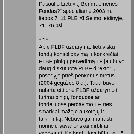
Pasaulio Lietuvių Bendruomenės
Fondas?” specialiame 2003 m.
liepos 7–11 PLB XI Seimo leidinyje,
71–76 psl.
* * *
Apie PLBF uždarymą, lietuviškų
fondų konsolidavimą ir konkrečiai
PLBF pinigų pervedimą LF jau buvo
daug diskutuota PLBF direktorių
posėdyje prieš penkerius metus
(2004 gegužės 8 d.). Tada buvo
nutarta eiti prie PLBF uždarymo ir
turimų pinigų fonduose ar
fondeliuose perdavimo LF, nes
smarkiai mažėjo aukotojų ir
talkininkų. Nebuvo galima rasti
norinčių savanoriškai dirbti ar
vadovauti. Kalbant, „kas būtų, jei...”,