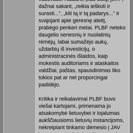
dažnai sakant, „reikia ieškoti ir
surasti...”, „kiti tą ir tą padarys...” ir
svajojant apie geresnę ateitį,
prabėgo penkeri metai. PLBF neteko
daugelio senesnių ir nuolatinių
rėmėjų, labai sumažėjo aukų,
uždarbių iš investicijų, o
administracinės išlaidos, kaip
mokestis auditoriams ir ataskaitos
valdžiai, paštas, spausdinimas liko
tokios pat ar net proporcingai
padidėjo.
Kritika ir reikalavimai PLBF buvo
viešai kartojami, primenama jo
atsakomybė lietuvybei ir lojalumas
aukščiausioms lietuvių instancijoms,
nekreipiant tinkamo dėmesio į JAV