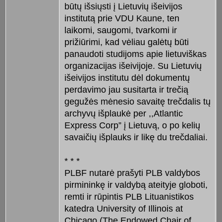
būtų išsiųsti į Lietuvių išeivijos
institutą prie VDU Kaune, ten
laikomi, saugomi, tvarkomi ir
prižiūrimi, kad vėliau galėtų būti
panaudoti studijoms apie lietuviškas
organizacijas išeivijoje. Su Lietuvių
išeivijos institutu dėl dokumentų
perdavimo jau susitarta ir trečią
gegužės mėnesio savaitę trečdalis tų
archyvų išplaukė per ,,Atlantic
Express Corp” į Lietuvą, o po kelių
savaičių išplauks ir likę du trečdaliai.
* * *
PLBF nutarė prašyti PLB valdybos
pirmininkę ir valdybą ateityje globoti,
remti ir rūpintis PLB Lituanistikos
katedra University of Illinois at
Chicago (The Endowed Chair of