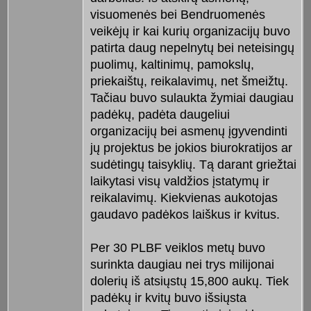
visuomenės bei Bendruomenės
veikėjų ir kai kurių organizacijų buvo
patirta daug nepelnytų bei neteisingų
puolimų, kaltinimų, pamokslų,
priekaištų, reikalavimų, net šmeižtų.
Tačiau buvo sulaukta žymiai daugiau
padėkų, padėta daugeliui
organizacijų bei asmenų įgyvendinti
jų projektus be jokios biurokratijos ar
sudėtingų taisyklių. Tą darant griežtai
laikytasi visų valdžios įstatymų ir
reikalavimų. Kiekvienas aukotojas
gaudavo padėkos laiškus ir kvitus.
Per 30 PLBF veiklos metų buvo
surinkta daugiau nei trys milijonai
dolerių iš atsiųstų 15,800 aukų. Tiek
padėkų ir kvitų buvo išsiųsta