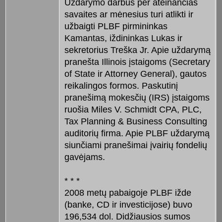
Uždarymo darbus per ateinančias
savaites ar mėnesius turi atlikti ir
užbaigti PLBF pirmininkas
Kamantas, iždininkas Lukas ir
sekretorius Treška Jr. Apie uždarymą
pranešta Illinois įstaigoms (Secretary
of State ir Attorney General), gautos
reikalingos formos. Paskutinį
pranešimą mokesčių (IRS) įstaigoms
ruošia Miles V. Schmidt CPA, PLC,
Tax Planning & Business Consulting
auditorių firma. Apie PLBF uždarymą
siunčiami pranešimai įvairių fondelių
gavėjams.
* * *
2008 metų pabaigoje PLBF ižde
(banke, CD ir investicijose) buvo
196,534 dol. Didžiausios sumos