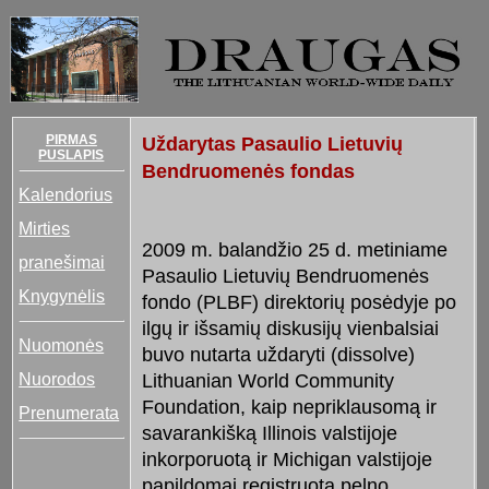
PIRMAS
Uždarytas Pasaulio Lietuvių
PUSLAPIS
Bendruomenės fondas
Kalendorius
Mirties
2009 m. balandžio 25 d. metiniame
pranešimai
Pasaulio Lietuvių Bendruomenės
Knygynėlis
fondo (PLBF) direktorių posėdyje po
ilgų ir išsamių diskusijų vienbalsiai
Nuomonės
buvo nutarta uždaryti (dissolve)
Nuorodos
Lithuanian World Community
Foundation, kaip nepriklausomą ir
Prenumerata
savarankišką Illinois valstijoje
inkorporuotą ir Michigan valstijoje
papildomai registruotą pelno