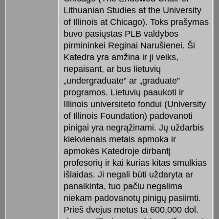
Lithuanian Studies at the University
of Illinois at Chicago). Toks prašymas
buvo pasiųstas PLB valdybos
pirmininkei Reginai Narušienei. Ši
Katedra yra amžina ir ji veiks,
nepaisant, ar bus lietuvių
„undergraduate” ar „graduate”
programos. Lietuvių paaukoti ir
Illinois universiteto fondui (University
of Illinois Foundation) padovanoti
pinigai yra negrąžinami. Jų uždarbis
kiekvienais metais apmoka ir
apmokės Katedroje dirbantį
profesorių ir kai kurias kitas smulkias
išlaidas. Ji negali būti uždaryta ar
panaikinta, tuo pačiu negalima
niekam padovanotų pinigų pasiimti.
Prieš dvejus metus ta 600,000 dol.