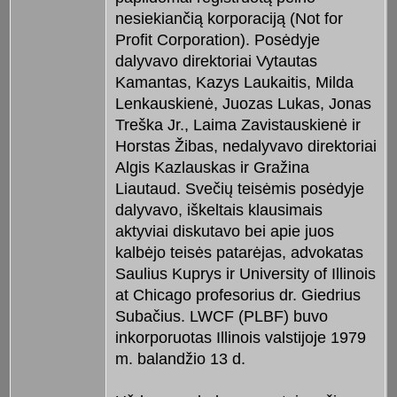
nesiekiančią korporaciją (Not for
Profit Corporation). Posėdyje
dalyvavo direktoriai Vytautas
Kamantas, Kazys Laukaitis, Milda
Lenkauskienė, Juozas Lukas, Jonas
Treška Jr., Laima Zavistauskienė ir
Horstas Žibas, nedalyvavo direktoriai
Algis Kazlauskas ir Gražina
Liautaud. Svečių teisėmis posėdyje
dalyvavo, iškeltais klausimais
aktyviai diskutavo bei apie juos
kalbėjo teisės patarėjas, advokatas
Saulius Kuprys ir University of Illinois
at Chicago profesorius dr. Giedrius
Subačius. LWCF (PLBF) buvo
inkorporuotas Illinois valstijoje 1979
m. balandžio 13 d.