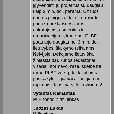
įgyvendinti jų projektus su daugiau
kaip 3 mln. dol. parama. Už tuos
gautus pinigus didelė ir nuoširdi
padėka priklauso visiems
aukotojams, asmenims ir
organizacijoms, kurie per PLBF
paaukojo daugiau nei 3 mln. dol.
lietuvybės išlaikymo reikalams
išeivijoje. Dėkojame lietuviškai
žiniasklaidai, kurios redaktoriai
visada informavo, rašė, skelbė bei
rėmė PLBF veiklą, leido kitiems
pasisakyti teigiamai ar neigiamai
rūpimais klausimais. Ačiū visiems!
Vytautas Kamantas
PLB fondo pirmininkas
Juozas Lukas