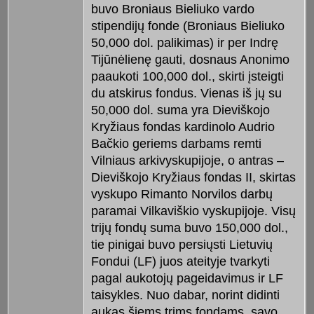
buvo Broniaus Bieliuko vardo
stipendijų fonde (Broniaus Bieliuko
50,000 dol. palikimas) ir per Indrę
Tijūnėlienę gauti, dosnaus Anonimo
paaukoti 100,000 dol., skirti įsteigti
du atskirus fondus. Vienas iš jų su
50,000 dol. suma yra Dieviškojo
Kryžiaus fondas kardinolo Audrio
Bačkio geriems darbams remti
Vilniaus arkivyskupijoje, o antras –
Dieviškojo Kryžiaus fondas II, skirtas
vyskupo Rimanto Norvilos darbų
paramai Vilkaviškio vyskupijoje. Visų
trijų fondų suma buvo 150,000 dol.,
tie pinigai buvo persiųsti Lietuvių
Fondui (LF) juos ateityje tvarkyti
pagal aukotojų pageidavimus ir LF
taisykles. Nuo dabar, norint didinti
aukas šiems trims fondams, savo