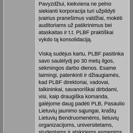
Pavyzdžiui, kiekviena ne pelno
siekianti korporacija turi užpildyti
įvairius pranešimus valdžiai, mokėti
auditoriams už patikrinimus bei
ataskaitas ir t.t. PLBF praktiškai
vykdo tą konsolidaciją.
Viską sudėjus kartu, PLBF pasitinka
savo saulėlydį po 30 metų ilgos,
sėkmingos darbo dienos. Esame
laimingi, patenkinti ir džiaugiamės,
kad PLBF direktoriai, vadovai,
talkininkai, savanoriškai dirbdami,
visi, kaip draugiška komanda,
galėjome daug padėti PLB, Pasaulio
Lietuvių jaunimo sąjungai, kraštų
Lietuvių Bendruomenėms, lietuvių
organizacijoms, universitetams,
studentams ir atskiriems asmenims