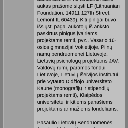
aukas prašome siųsti LF (Lithuanian
Foundation, 14911 127th Street,
Lemont IL 60439). Kiti pinigai buvo
išsiųsti pagal aukotojų iš anksto
paskirtus pinigus įvairiems
projektams remti, pvz., Vasario 16-
osios gimnazijai Vokietijoje, Pilnų
namų bendruomenei Lietuvoje,
Lietuvių psichologų projektams JAV,
Valdovų rūmų paramos fondui
Lietuvoje, Lietuvių išeivijos institutui
prie Vytauto Didžiojo universiteto
Kaune (monografijų ir stipendijų
projektams remti), Klaipėdos
universitetui ir kitiems panašiems
projektams ar mažiems fondeliams.
Pasaulio Lietuvių Bendruomenės