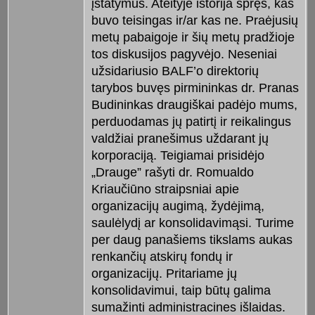
įstatymus. Ateityje istorija spręs, kas
buvo teisingas ir/ar kas ne. Praėjusių
metų pabaigoje ir šių metų pradžioje
tos diskusijos pagyvėjo. Neseniai
užsidariusio BALF’o direktorių
tarybos buvęs pirmininkas dr. Pranas
Budininkas draugiškai padėjo mums,
perduodamas jų patirtį ir reikalingus
valdžiai pranešimus uždarant jų
korporaciją. Teigiamai prisidėjo
„Drauge” rašyti dr. Romualdo
Kriaučiūno straipsniai apie
organizacijų augimą, žydėjimą,
saulėlydį ar konsolidavimąsi. Turime
per daug panašiems tikslams aukas
renkančių atskirų fondų ir
organizacijų. Pritariame jų
konsolidavimui, taip būtų galima
sumažinti administracines išlaidas.