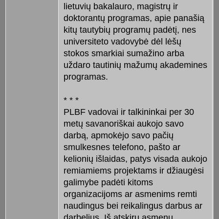
lietuvių bakalauro, magistrų ir
doktorantų programas, apie panašią
kitų tautybių programų padėtį, nes
universiteto vadovybė dėl lėšų
stokos smarkiai sumažino arba
uždaro tautinių mažumų akademines
programas.
* * *
PLBF vadovai ir talkininkai per 30
metų savanoriškai aukojo savo
darbą, apmokėjo savo pačių
smulkesnes telefono, pašto ar
kelionių išlaidas, patys visada aukojo
remiamiems projektams ir džiaugėsi
galimybe padėti kitoms
organizacijoms ar asmenims remti
naudingus bei reikalingus darbus ar
darbelius. Iš atskirų asmenų,