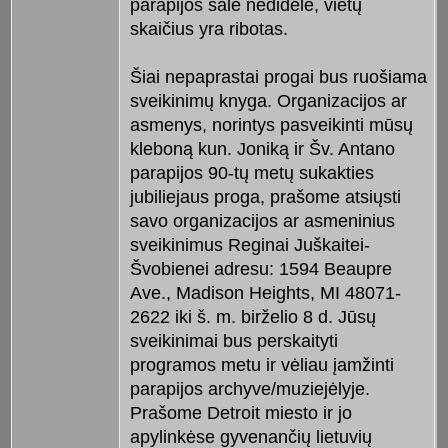
parapijos salė nedidelė, vietų
skaičius yra ribotas.
Šiai nepaprastai progai bus ruošiama
sveikinimų knyga. Organizacijos ar
asmenys, norintys pasveikinti mūsų
kleboną kun. Joniką ir Šv. Antano
parapijos 90-tų metų sukakties
jubiliejaus proga, prašome atsiųsti
savo organizacijos ar asmeninius
sveikinimus Reginai Juškaitei-
Švobienei adresu: 1594 Beaupre
Ave., Madison Heights, MI 48071-
2622 iki š. m. birželio 8 d. Jūsų
sveikinimai bus perskaityti
programos metu ir vėliau įamžinti
parapijos archyve/muziejėlyje.
Prašome Detroit miesto ir jo
apylinkėse gyvenančių lietuvių