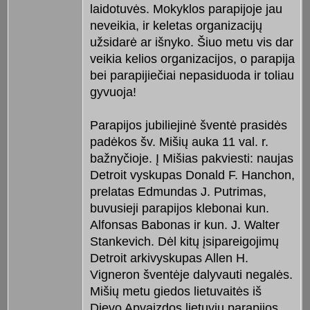
laidotuvės. Mokyklos parapijoje jau
neveikia, ir keletas organizacijų
užsidarė ar išnyko. Šiuo metu vis dar
veikia kelios organizacijos, o parapija
bei parapijiečiai nepasiduoda ir toliau
gyvuoja!
Parapijos jubiliejinė šventė prasidės
padėkos šv. Mišių auka 11 val. r.
bažnyčioje. Į Mišias pakviesti: naujas
Detroit vyskupas Donald F. Hanchon,
prelatas Edmundas J. Putrimas,
buvusieji parapijos klebonai kun.
Alfonsas Babonas ir kun. J. Walter
Stankevich. Dėl kitų įsipareigojimų
Detroit arkivyskupas Allen H.
Vigneron šventėje dalyvauti negalės.
Mišių metu giedos lietuvaitės iš
Dievo Apvaizdos lietuvių parapijos