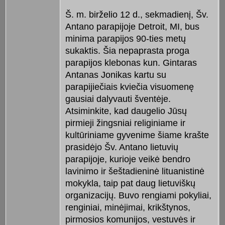
Š. m. birželio 12 d., sekmadienį, Šv.
Antano parapijoje Detroit, MI, bus
minima parapijos 90-ties metų
sukaktis. Šia nepaprasta proga
parapijos klebonas kun. Gintaras
Antanas Jonikas kartu su
parapijiečiais kviečia visuomenę
gausiai dalyvauti šventėje.
Atsiminkite, kad daugelio Jūsų
pirmieji žingsniai religiniame ir
kultūriniame gyvenime šiame krašte
prasidėjo Šv. Antano lietuvių
parapijoje, kurioje veikė bendro
lavinimo ir šeštadieninė lituanistinė
mokykla, taip pat daug lietuviškų
organizacijų. Buvo rengiami pokyliai,
renginiai, minėjimai, krikštynos,
pirmosios komunijos, vestuvės ir