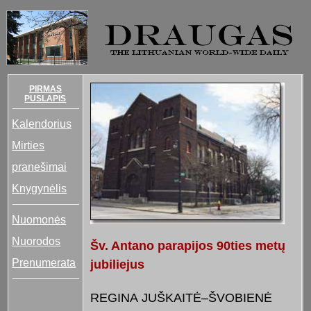
PIRMAS
PUSLAPIS
Kalendorius
Mirties
pranešimai
Knygynėlis
Nuomonės
Nuorodos
Šv. Antano parapijos 90ties metų
Prenumerata
jubiliejus
REGINA JUŠKAITĖ–ŠVOBIENĖ