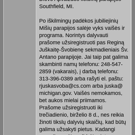
Southfield, MI.
Po iškilmingų padėkos jubiliejinių
Mišių parapijos salėje vyks vaišės ir
programa. Norintys dalyvauti
prašome užsiregistruoti pas Reginą
Juškaitę-Švobienę sekmadieniais Šv.
Antano parapijoje. Jai taip pat galima
skambinti namų telefonu: 248-547-
2859 (vakarais), į darbą telefonu:
313-396-0389 arba rašyti el. paštu:
rjuskasvoba@cs.com arba juska@
michigan.gov. Vaišės nemokamos,
bet aukos mielai priimamos.
Prašome užsiregistruoti iki
trečiadienio, birželio 8 d., nes reikia
žinoti tikslų dalyvių skaičių, kad būtų
galima užsakyti pietus. Kadangi