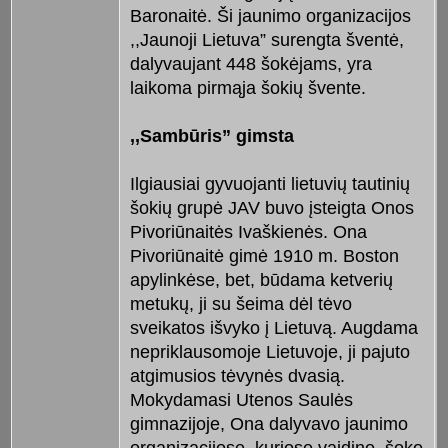
Baronaitė. Ši jaunimo organizacijos
,,Jaunoji Lietuva” surengta šventė,
dalyvaujant 448 šokėjams, yra
laikoma pirmąja šokių švente.
,,Sambūris” gimsta
Ilgiausiai gyvuojanti lietuvių tautinių
šokių grupė JAV buvo įsteigta Onos
Pivoriūnaitės Ivaškienės. Ona
Pivoriūnaitė gimė 1910 m. Boston
apylinkėse, bet, būdama ketverių
metukų, ji su šeima dėl tėvo
sveikatos išvyko į Lietuvą. Augdama
nepriklausomoje Lietuvoje, ji pajuto
atgimusios tėvynės dvasią.
Mokydamasi Utenos Saulės
gimnazijoje, Ona dalyvavo jaunimo