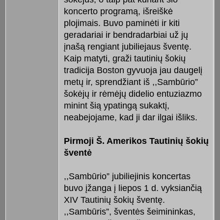
koncerto programą, išreiškė
plojimais. Buvo paminėti ir kiti
geradariai ir bendradarbiai už jų
įnašą rengiant jubiliejaus šventę.
Kaip matyti, graži tautinių šokių
tradicija Boston gyvuoja jau daugelį
metų ir, sprendžiant iš ,,Sambūrio”
šokėjų ir rėmėjų didelio entuziazmo
minint šią ypatingą sukaktį,
neabejojame, kad ji dar ilgai išliks.
Pirmoji Š. Amerikos Tautinių šokių
šventė
,,Sambūrio” jubiliejinis koncertas
buvo įžanga į liepos 1 d. vyksiančią
XIV Tautinių šokių šventę.
,,Sambūris”, šventės šeimininkas,