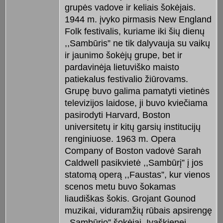
grupės vadove ir keliais šokėjais.
1944 m. įvyko pirmasis New England
Folk festivalis, kuriame iki šių dienų
,,Sambūris” ne tik dalyvauja su vaikų
ir jaunimo šokėjų grupe, bet ir
pardavinėja lietuviško maisto
patiekalus festivalio žiūrovams.
Grupę buvo galima pamatyti vietinės
televizijos laidose, ji buvo kviečiama
pasirodyti Harvard, Boston
universitetų ir kitų garsių institucijų
renginiuose. 1963 m. Opera
Company of Boston vadovė Sarah
Caldwell pasikvietė ,,Sambūrį” į jos
statomą operą ,,Faustas”, kur vienos
scenos metu buvo šokamas
liaudiškas šokis. Grojant Gounod
muzikai, viduramžių rūbais apsirengę
,,Sambūrio” šokėjai, Ivaškienei