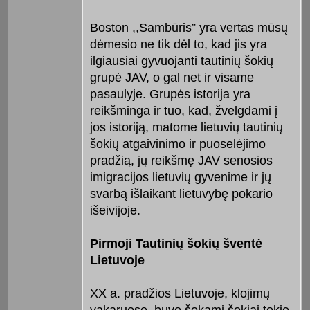
Boston ,,Sambūris” yra vertas mūsų
dėmesio ne tik dėl to, kad jis yra
ilgiausiai gyvuojanti tautinių šokių
grupė JAV, o gal net ir visame
pasaulyje. Grupės istorija yra
reikšminga ir tuo, kad, žvelgdami į
jos istoriją, matome lietuvių tautinių
šokių atgaivinimo ir puoselėjimo
pradžią, jų reikšmę JAV senosios
imigracijos lietuvių gyvenime ir jų
svarbą išlaikant lietuvybę pokario
išeivijoje.
Pirmoji Tautinių šokių šventė
Lietuvoje
XX a. pradžios Lietuvoje, klojimų