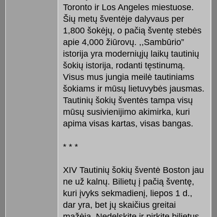
Toronto ir Los Angeles miestuose.
Šių metų šventėje dalyvaus per
1,800 šokėjų, o pačią šventę stebės
apie 4,000 žiūrovų. ,,Sambūrio”
istorija yra moderniųjų laikų tautinių
šokių istorija, rodanti tęstinumą.
Visus mus jungia meilė tautiniams
šokiams ir mūsų lietuvybės jausmas.
Tautinių šokių šventės tampa visų
mūsų susivienijimo akimirka, kuri
apima visas kartas, visas bangas.
* * *
XIV Tautinių šokių šventė Boston jau
ne už kalnų. Bilietų į pačią šventę,
kuri įvyks sekmadienį, liepos 1 d.,
dar yra, bet jų skaičius greitai
mažėja. Nedelskite ir pirkite bilietus