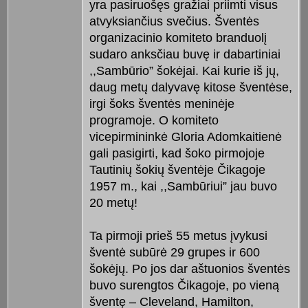
yra pasiruošęs gražiai priimti visus
atvyksiančius svečius. Šventės
organizacinio komiteto branduolį
sudaro anksčiau buvę ir dabartiniai
,,Sambūrio” šokėjai. Kai kurie iš jų,
daug metų dalyvavę kitose šventėse,
irgi šoks šventės meninėje
programoje. O komiteto
vicepirmininkė Gloria Adomkaitienė
gali pasigirti, kad šoko pirmojoje
Tautinių šokių šventėje Čikagoje
1957 m., kai ,,Sambūriui” jau buvo
20 metų!
Ta pirmoji prieš 55 metus įvykusi
šventė subūrė 29 grupes ir 600
šokėjų. Po jos dar aštuonios šventės
buvo surengtos Čikagoje, po vieną
šventę – Cleveland, Hamilton,