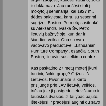
organizacijose, kuriose vaidino, šoko
ir deklamavo. Jau ruošėsi stoti į
mokytojų seminariją, kai 1927 m.,
dėdės pakviesta, kartu su seserimi
sugrįžo į Boston. Po metų susituokė
su Aleksandru Ivaška Šv. Petro
lietuvių bažnyčioje, kuri dar ir
šiandien veikia. Ona su vyru
vadovavo parduotuvei ,,Lithuanian
Furniture Company”, esančiai South
Boston, lietuvių susitelkimo centre.
Kas paskatino 27 metų moterį įkurti
tautinių šokių grupę? Grįžusi iš
Lietuvos, Pivoriūnaitė iš karto
prisijungė prie JAV lietuvių veiklos,
tačiau joje ji pasigedo lietuviškumo ir
tautiškos dvasios. Ji tai ypač pajuto,
ištekėjusi ir pradėjusi auginti du savo