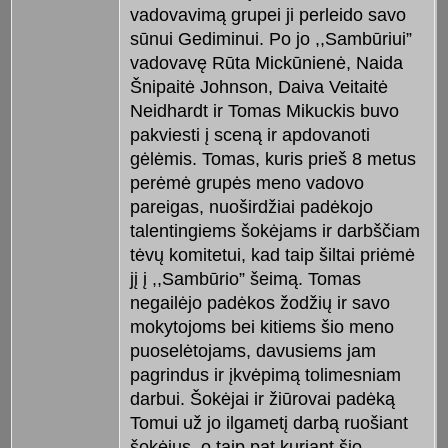
vadovavimą grupei ji perleido savo
sūnui Gediminui. Po jo ,,Sambūriui”
vadovavę Rūta Mickūnienė, Naida
Šnipaitė Johnson, Daiva Veitaitė
Neidhardt ir Tomas Mikuckis buvo
pakviesti į sceną ir apdovanoti
gėlėmis. Tomas, kuris prieš 8 metus
perėmė grupės meno vadovo
pareigas, nuoširdžiai padėkojo
talentingiems šokėjams ir darbščiam
tėvų komitetui, kad taip šiltai priėmė
jį į ,,Sambūrio” šeimą. Tomas
negailėjo padėkos žodžių ir savo
mokytojoms bei kitiems šio meno
puoselėtojams, davusiems jam
pagrindus ir įkvėpimą tolimesniam
darbui. Šokėjai ir žiūrovai padėką
Tomui už jo ilgametį darbą ruošiant
šokėjus, o taip pat kuriant šio