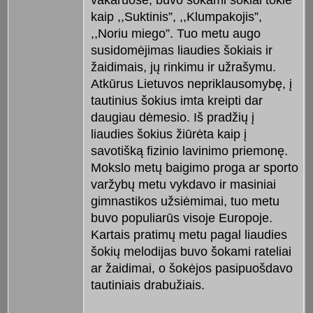
vakaruose, buvo šokami šokiai tokie
kaip ,,Suktinis”, ,,Klumpakojis”,
,,Noriu miego”. Tuo metu augo
susidomėjimas liaudies šokiais ir
žaidimais, jų rinkimu ir užrašymu.
Atkūrus Lietuvos nepriklausomybę, į
tautinius šokius imta kreipti dar
daugiau dėmesio. Iš pradžių į
liaudies šokius žiūrėta kaip į
savotišką fizinio lavinimo priemonę.
Mokslo metų baigimo proga ar sporto
varžybų metu vykdavo ir masiniai
gimnastikos užsiėmimai, tuo metu
buvo populiarūs visoje Europoje.
Kartais pratimų metu pagal liaudies
šokių melodijas buvo šokami rateliai
ar žaidimai, o šokėjos pasipuošdavo
tautiniais drabužiais.