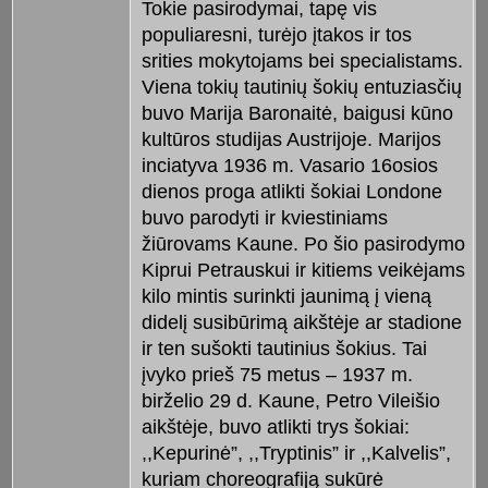
Tokie pasirodymai, tapę vis
populiaresni, turėjo įtakos ir tos
srities mokytojams bei specialistams.
Viena tokių tautinių šokių entuziasčių
buvo Marija Baronaitė, baigusi kūno
kultūros studijas Austrijoje. Marijos
inciatyva 1936 m. Vasario 16osios
dienos proga atlikti šokiai Londone
buvo parodyti ir kviestiniams
žiūrovams Kaune. Po šio pasirodymo
Kiprui Petrauskui ir kitiems veikėjams
kilo mintis surinkti jaunimą į vieną
didelį susibūrimą aikštėje ar stadione
ir ten sušokti tautinius šokius. Tai
įvyko prieš 75 metus – 1937 m.
birželio 29 d. Kaune, Petro Vileišio
aikštėje, buvo atlikti trys šokiai:
,,Kepurinė”, ,,Tryptinis” ir ,,Kalvelis”,
kuriam choreografiją sukūrė