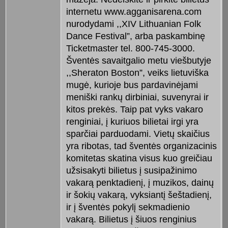
internetu www.agganisarena.com
nurodydami ,,XIV Lithuanian Folk
Dance Festival”, arba paskambinę
Ticketmaster tel. 800-745-3000.
Šventės savaitgalio metu viešbutyje
,,Sheraton Boston”, veiks lietuviška
mugė, kurioje bus pardavinėjami
meniški rankų dirbiniai, suvenyrai ir
kitos prekės. Taip pat vyks vakaro
renginiai, į kuriuos bilietai irgi yra
sparčiai parduodami. Vietų skaičius
yra ribotas, tad šventės organizacinis
komitetas skatina visus kuo greičiau
užsisakyti bilietus į susipažinimo
vakarą penktadienį, į muzikos, dainų
ir šokių vakarą, vyksiantį šeštadienį,
ir į šventės pokylį sekmadienio
vakarą. Bilietus į šiuos renginius