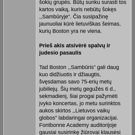
šokių grupės. Būtų sunku surasti tos
kartos vaiką, kuris nebūtų šokęs
,,Sambūryje”. Čia susipažinę
jaunuoliai kūrė lietuviškas šeimas,
kurių Boston yra ne viena.
Prieš akis atsivėrė spalvų ir
judesio pasaulis
Tad Boston ,,Sambūris” gali daug
kuo didžiuotis ir džiaugtis,
švęsdamas savo 75-erių metų
jubiliejų. Šių metų gegužės 6 d.,
sekmadienį, šiai progai pažymėti
įvyko koncertas, jo metu surinktos
aukos skirtos ,,Lietuvos vaikų
globos” labdaringai organizacijai.
Fontbonne Academy auditorijoje
gausiai susirinkę žiūrovai klausėsi