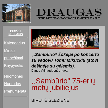
PIRMAS
PUSLAPIS
Kalendorius
Mirties
,,Sambūrio” šokėjai po koncerto
pranešimai
su vadovu Tomu Mikuckiu (stovi
Knygynėlis
dešinėje su gėlėmis).
Danos Vainauskienės nuotr.
Nuomonės
,,Sambūrio” 75-erių
Nuorodos
metų jubiliejus
Prenumerata
BIRUTĖ ŠLEŽIENĖ