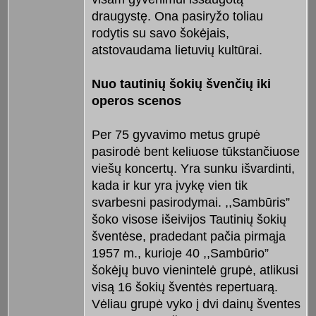
draugystę. Ona pasiryžo toliau
rodytis su savo šokėjais,
atstovaudama lietuvių kultūrai.
Nuo tautinių šokių švenčių iki
operos scenos
Per 75 gyvavimo metus grupė
pasirodė bent keliuose tūkstančiuose
viešų koncertų. Yra sunku išvardinti,
kada ir kur yra įvykę vien tik
svarbesni pasirodymai. ,,Sambūris”
šoko visose išeivijos Tautinių šokių
šventėse, pradedant pačia pirmąja
1957 m., kurioje 40 ,,Sambūrio”
šokėjų buvo vienintelė grupė, atlikusi
visą 16 šokių šventės repertuarą.
Vėliau grupė vyko į dvi dainų šventes