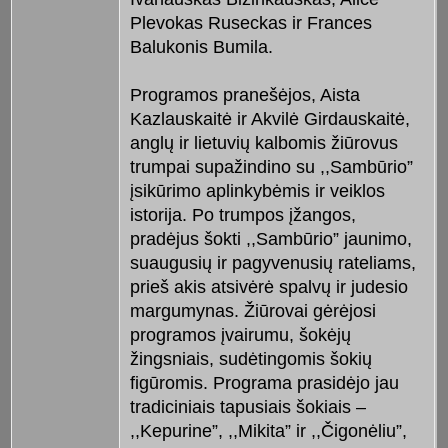
Plevokas Ruseckas ir Frances
Balukonis Bumila.
Programos pranešėjos, Aista
Kazlauskaitė ir Akvilė Girdauskaitė,
anglų ir lietuvių kalbomis žiūrovus
trumpai supažindino su ,,Sambūrio”
įsikūrimo aplinkybėmis ir veiklos
istorija. Po trumpos įžangos,
pradėjus šokti ,,Sambūrio” jaunimo,
suaugusių ir pagyvenusių rateliams,
prieš akis atsivėrė spalvų ir judesio
margumynas. Žiūrovai gėrėjosi
programos įvairumu, šokėjų
žingsniais, sudėtingomis šokių
figūromis. Programa prasidėjo jau
tradiciniais tapusiais šokiais –
,,Kepurine”, ,,Mikita” ir ,,Čigonėliu”,