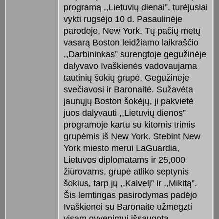
programą ,,Lietuvių dienai”, turėjusiai
vykti rugsėjo 10 d. Pasaulinėje
parodoje, New York. Tų pačių metų
vasarą Boston leidžiamo laikraščio
,,Darbininkas” surengtoje gegužinėje
dalyvavo Ivaškienės vadovaujama
tautinių šokių grupė. Gegužinėje
svečiavosi ir Baronaitė. Sužavėta
jaunųjų Boston šokėjų, ji pakvietė
juos dalyvauti ,,Lietuvių dienos”
programoje kartu su kitomis trimis
grupėmis iš New York. Stebint New
York miesto merui LaGuardia,
Lietuvos diplomatams ir 25,000
žiūrovams, grupė atliko septynis
šokius, tarp jų ,,Kalvelį” ir ,,Mikitą”.
Šis lemtingas pasirodymas padėjo
Ivaškienei su Baronaite užmegzti
visam gyvenimui išsaugotą