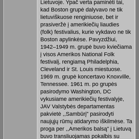
Lietuvoje. Ypač verta paminėti tai,
kad Boston grupė dalyvavo ne tik
lietuviškuose renginiuose, bet ir
prasiveržė į amerikiečių liaudies
(folk) festivalius, kurie vykdavo ne tik
Boston apylinkėse. Pavyzdžiui,
1942–1949 m. grupė buvo kviečiama
į visos Amerikos National Folk
festivalį, rengiamą Philadelphia,
Cleveland ir St. Louis miestuose.
1969 m. grupė koncertavo Knoxville,
Tennessee. 1961 m. po grupės
pasirodymo Washington, DC
vykusiame amerikiečių festivalyje,
JAV Valstybės departamentas
pakvietė ,,Sambūrį” pasirodyti
naujųjų rūmų atidarymo iškilmėse. Ta
proga per ,,Amerikos balsą” į Lietuvą
buvo transliuojamas pokalbis su