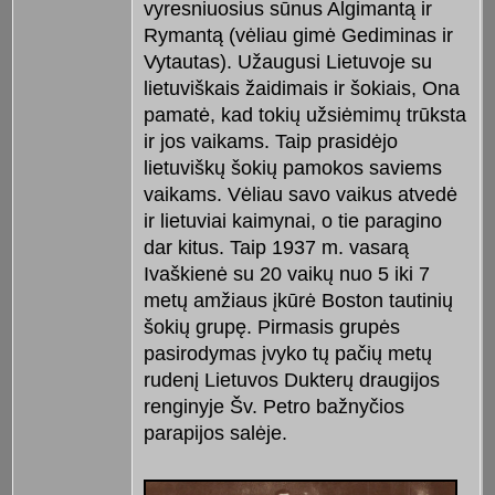
vyresniuosius sūnus Algimantą ir
Rymantą (vėliau gimė Gediminas ir
Vytautas). Užaugusi Lietuvoje su
lietuviškais žaidimais ir šokiais, Ona
pamatė, kad tokių užsiėmimų trūksta
ir jos vaikams. Taip prasidėjo
lietuviškų šokių pamokos saviems
vaikams. Vėliau savo vaikus atvedė
ir lietuviai kaimynai, o tie paragino
dar kitus. Taip 1937 m. vasarą
Ivaškienė su 20 vaikų nuo 5 iki 7
metų amžiaus įkūrė Boston tautinių
šokių grupę. Pirmasis grupės
pasirodymas įvyko tų pačių metų
rudenį Lietuvos Dukterų draugijos
renginyje Šv. Petro bažnyčios
parapijos salėje.