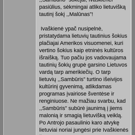
pasiūlius, sėkmingai atliko lietuvišką
tautinį šokį ,,Malūnas”!
Ivaškienė ypač nusipelnė,
pristatydama lietuvių tautinius šokius
plačiajai Amerikos visuomenei, kuri
vertino šokius kaip etninės kultūros
išraišką. Tuo pačiu jos vadovaujama
tautinių šokių grupė garsino Lietuvos
vardą tarp amerikiečių. O tarp
lietuvių ,,Sambūris” turtino išeivijos
kultūrinį gyvenimą, atlikdamas
programas įvairiose šventėse ir
renginiuose. Ne mažiau svarbu, kad
,,Sambūris” subūrė jaunimą į jiems
malonią ir smagią lietuvišką veiklą.
Po Antrojo pasaulinio karo atvykę
lietuviai noriai jungėsi prie Ivaškienės