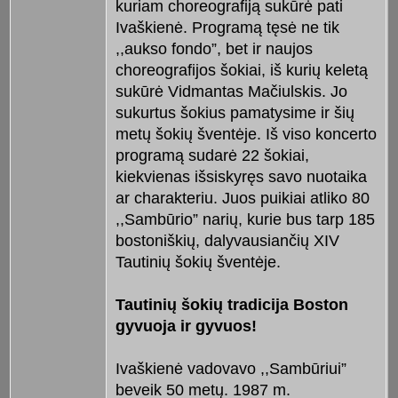
kuriam choreografiją sukūrė pati
Ivaškienė. Programą tęsė ne tik
,,aukso fondo”, bet ir naujos
choreografijos šokiai, iš kurių keletą
sukūrė Vidmantas Mačiulskis. Jo
sukurtus šokius pamatysime ir šių
metų šokių šventėje. Iš viso koncerto
programą sudarė 22 šokiai,
kiekvienas išsiskyręs savo nuotaika
ar charakteriu. Juos puikiai atliko 80
,,Sambūrio” narių, kurie bus tarp 185
bostoniškių, dalyvausiančių XIV
Tautinių šokių šventėje.
Tautinių šokių tradicija Boston
gyvuoja ir gyvuos!
Ivaškienė vadovavo ,,Sambūriui”
beveik 50 metų. 1987 m.