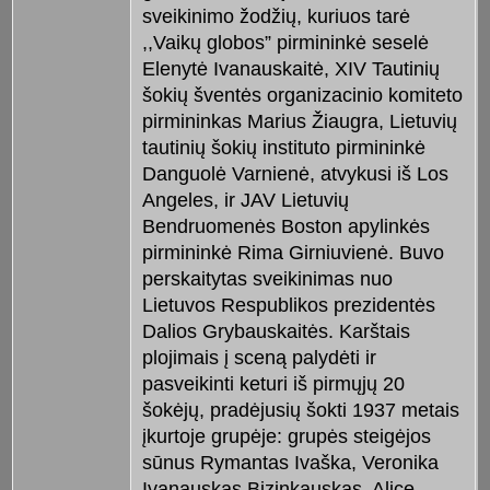
sveikinimo žodžių, kuriuos tarė
,,Vaikų globos” pirmininkė seselė
Elenytė Ivanauskaitė, XIV Tautinių
šokių šventės organizacinio komiteto
pirmininkas Marius Žiaugra, Lietuvių
tautinių šokių instituto pirmininkė
Danguolė Varnienė, atvykusi iš Los
Angeles, ir JAV Lietuvių
Bendruomenės Boston apylinkės
pirmininkė Rima Girniuvienė. Buvo
perskaitytas sveikinimas nuo
Lietuvos Respublikos prezidentės
Dalios Grybauskaitės. Karštais
plojimais į sceną palydėti ir
pasveikinti keturi iš pirmųjų 20
šokėjų, pradėjusių šokti 1937 metais
įkurtoje grupėje: grupės steigėjos
sūnus Rymantas Ivaška, Veronika
Ivanauskas Bizinkauskas, Alice