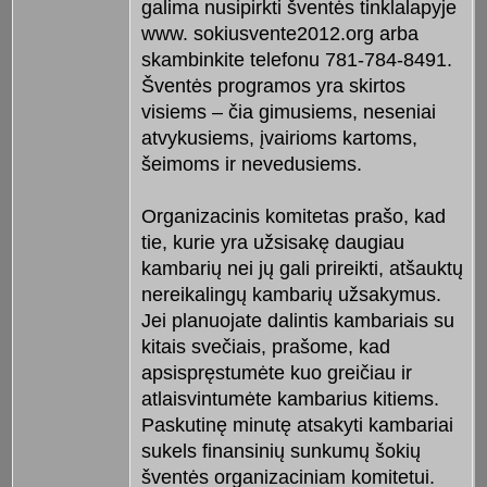
galima nusipirkti šventės tinklalapyje
www. sokiusvente2012.org arba
skambinkite telefonu 781-784-8491.
Šventės programos yra skirtos
visiems – čia gimusiems, neseniai
atvykusiems, įvairioms kartoms,
šeimoms ir nevedusiems.
Organizacinis komitetas prašo, kad
tie, kurie yra užsisakę daugiau
kambarių nei jų gali prireikti, atšauktų
nereikalingų kambarių užsakymus.
Jei planuojate dalintis kambariais su
kitais svečiais, prašome, kad
apsispręstumėte kuo greičiau ir
atlaisvintumėte kambarius kitiems.
Paskutinę minutę atsakyti kambariai
sukels finansinių sunkumų šokių
šventės organizaciniam komitetui.