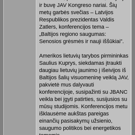
ir buvę JAV Kongreso nariai. Šių
metų garbės svečias – Latvijos
Respublikos prezidentas Valdis
Zatlers, konferencijos tema –
„Baltijos regiono saugumas:
Senosios grėsmės ir nauji iššūkiai”.
Amerikos lietuvių tarybos pirmininkas
Saulius Kuprys, siekdamas įtraukti
daugiau lietuvių jaunimo į išeivijos iš
Baltijos šalių visuomeninę veiklą JAV,
pakvietė mus dalyvauti
konferencijoje, susipažinti su JBANC
veikla bei įgyti patirties, susijusios su
mūsų studijomis. Konferencijos metu
išklausėme aukštas pareigas
einančių pasisakymų užsienio,
saugumo politikos bei energetikos