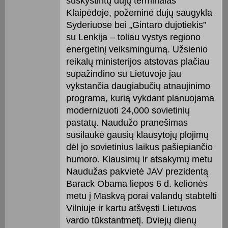
suskystintų dujų terminalas
Klaipėdoje, požeminė dujų saugykla
Syderiuose bei „Gintaro dujotiekis”
su Lenkija – toliau vystys regiono
energetinį veiksmingumą. Užsienio
reikalų ministerijos atstovas plačiau
supažindino su Lietuvoje jau
vykstančia daugiabučių atnaujinimo
programa, kurią vykdant planuojama
modernizuoti 24,000 sovietinių
pastatų. Naudužo pranešimas
susilaukė gausių klausytojų plojimų
dėl jo sovietinius laikus pašiepiančio
humoro. Klausimų ir atsakymų metu
Naudužas pakvietė JAV prezidentą
Barack Obama liepos 6 d. kelionės
metu į Maskvą porai valandų stabtelti
Vilniuje ir kartu atšvęsti Lietuvos
vardo tūkstantmetį. Dviejų dienų