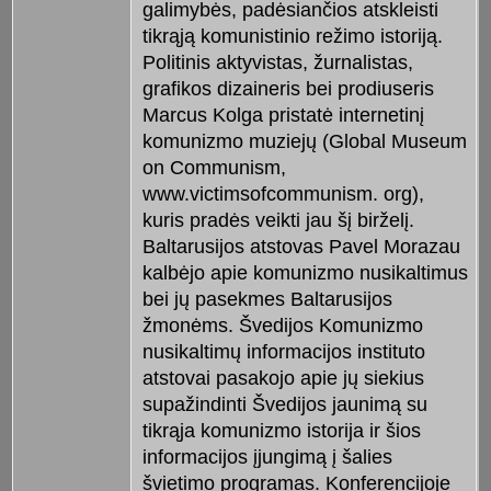
galimybės, padėsiančios atskleisti
tikrąją komunistinio režimo istoriją.
Politinis aktyvistas, žurnalistas,
grafikos dizaineris bei prodiuseris
Marcus Kolga pristatė internetinį
komunizmo muziejų (Global Museum
on Communism,
www.victimsofcommunism. org),
kuris pradės veikti jau šį birželį.
Baltarusijos atstovas Pavel Morazau
kalbėjo apie komunizmo nusikaltimus
bei jų pasekmes Baltarusijos
žmonėms. Švedijos Komunizmo
nusikaltimų informacijos instituto
atstovai pasakojo apie jų siekius
supažindinti Švedijos jaunimą su
tikrąja komunizmo istorija ir šios
informacijos įjungimą į šalies
švietimo programas. Konferencijoje