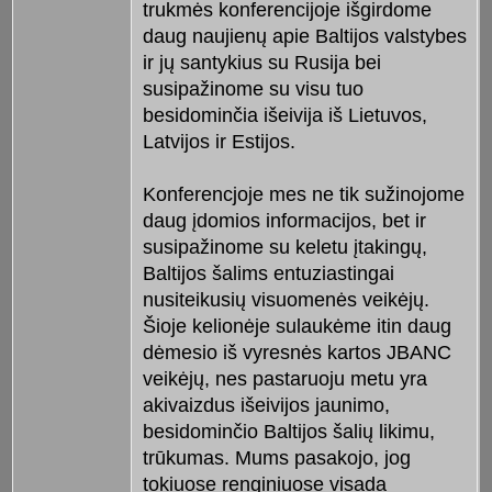
trukmės konferencijoje išgirdome
daug naujienų apie Baltijos valstybes
ir jų santykius su Rusija bei
susipažinome su visu tuo
besidominčia išeivija iš Lietuvos,
Latvijos ir Estijos.
Konferencjoje mes ne tik sužinojome
daug įdomios informacijos, bet ir
susipažinome su keletu įtakingų,
Baltijos šalims entuziastingai
nusiteikusių visuomenės veikėjų.
Šioje kelionėje sulaukėme itin daug
dėmesio iš vyresnės kartos JBANC
veikėjų, nes pastaruoju metu yra
akivaizdus išeivijos jaunimo,
besidominčio Baltijos šalių likimu,
trūkumas. Mums pasakojo, jog
tokiuose renginiuose visada