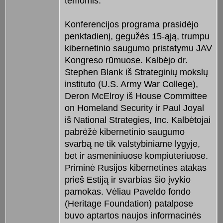
temomis.
Konferencijos programa prasidėjo
penktadienį, gegužės 15-ąją, trumpu
kibernetinio saugumo pristatymu JAV
Kongreso rūmuose. Kalbėjo dr.
Stephen Blank iš Strateginių mokslų
instituto (U.S. Army War College),
Deron McElroy iš House Committee
on Homeland Security ir Paul Joyal
iš National Strategies, Inc. Kalbėtojai
pabrėžė kibernetinio saugumo
svarbą ne tik valstybiniame lygyje,
bet ir asmeniniuose kompiuteriuose.
Priminė Rusijos kibernetines atakas
prieš Estiją ir svarbias šio įvykio
pamokas. Vėliau Paveldo fondo
(Heritage Foundation) patalpose
buvo aptartos naujos informacinės