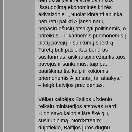
demokratijos ir laisvosios rinkos
išsaugojimą ekonominės krizės
akivaizdoje. ,,Nuolat kintanti aplinka
neturėtų palikti Aljanso narių
nepasiruošusių atsakyti politinėmis, o
prireikus – ir karinėmis priemonėmis į
platų pavojų ir sunkumų spektrą.
Turėtų būti pasiektas bendras
susitarimas, aiškiai apibrėžiantis tuos
pavojus ir sunkumus, taip pat
paaiškinantis, kaip ir kokiomis
priemonėmis Aljansas į tai atsakys,”
– teigė Latvijos prezidentas.
Vėliau kalbėjęs Estijos užsienio
reikalų ministerijos atstovas Harri
Tiido savo kalboje išreiškė gilų
susirūpinimą „NordStream”
dujotiekio, Baltijos jūros dugnu