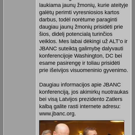
laukiama jaunų žmonių, kurie ateityje
galėtų perimti vyresniosios kartos
darbus, todėl norėtume paraginti
daugiau jaunų žmonių prisidėti prie
šios, didelį potencialą turinčios
veiklos. Mes labai dėkingi už ALT’o ir
JBANC suteiktą galimybę dalyvauti
konferencijoje Washington, DC bei
esame pasirengę ir toliau prisidėti
prie išeivijos visuomeninio gyvenimo.
Daugiau informacijos apie JBANC
konferenciją, jos akimirkų nuotraukas
bei visą Latvijos prezidento Zatlers
kalbą galite rasti internete adresu:
www.jbanc.org.