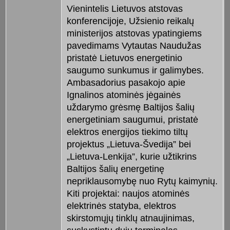
Vienintelis Lietuvos atstovas
konferencijoje, Užsienio reikalų
ministerijos atstovas ypatingiems
pavedimams Vytautas Naudužas
pristatė Lietuvos energetinio
saugumo sunkumus ir galimybes.
Ambasadorius pasakojo apie
Ignalinos atominės jėgainės
uždarymo grėsmę Baltijos šalių
energetiniam saugumui, pristatė
elektros energijos tiekimo tiltų
projektus „Lietuva-Švedija” bei
„Lietuva-Lenkija”, kurie užtikrins
Baltijos šalių energetinę
nepriklausomybę nuo Rytų kaimynių.
Kiti projektai: naujos atominės
elektrinės statyba, elektros
skirstomųjų tinklų atnaujinimas,