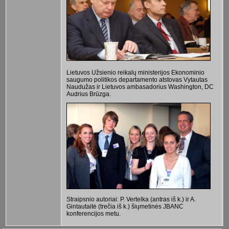
Lietuvos Užsienio reikalų ministerijos Ekonominio
saugumo politikos departamento atstovas Vytautas
Naudužas ir Lietuvos ambasadorius Washington, DC
Audrius Brūzga.
Straipsnio autoriai: P. Vertelka (antras iš k.) ir A.
Gintautaitė (trečia iš k.) šiųmetinės JBANC
konferencijos metu.