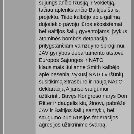
sujungsiančio Rusiją ir Vokietiją,
tačiau aplenksiančio Baltijos šalis,
projektu. Tiido kalbėjo apie galimą
dujotiekio pavojų jūros ekosistemai
bei Baltijos šalių gyventojams, įvykus
atominės bombos detonacijai
prilygstančiam vamzdyno sprogimui.
JAV gynybos departamento atstovė
Europos Sąjungos ir NATO
klausimais Julianne Smith kalbėjo
apie neseniai vykusį NATO viršūnių
susitikimą Strasbūre ir naują NATO
deklaraciją Aljanso saugumui
užtikrinti. Buvęs Kongreso narys Don
Ritter ir daugelis kitų žinovų pabrėžė
JAV ir Baltijos šalių santykių bei
saugumo nuo Rusijos federacijos
agresijos užtikrinimo svarbą.