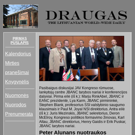
PIRMAS
PUSLAPIS
Kalendorius
Mirties
pranešimai
Knygynėlis
Pasibaigus diskusijai JAV Kongreso rūmuose,
lankytojų centre JBANC tarybos nariai ir konferencijos
Nuomonės
dalyviai. Pirma eilė (iš k.): Marju RinkAbel, JBANC ir
EANC prezidentė, Lya Karm, JBANC pirmininkė,
Nuorodos
Stephen Blank, profesorius SSI valstybinio saugumo
klausimais ir Paul M. Joyal NSI direktorius. Antra eilė
(iš k.): Juris Mezinskis, JBANC sekretorius, Deron
Prenumerata
McElroy, Kongreso politikos formavimo žinovas, Karl
Altau, JBANC direktorius, Henry Gaidis ir Erik Puskar,
JBANC tarybos nariai.
Peter Alunans nuotraukos