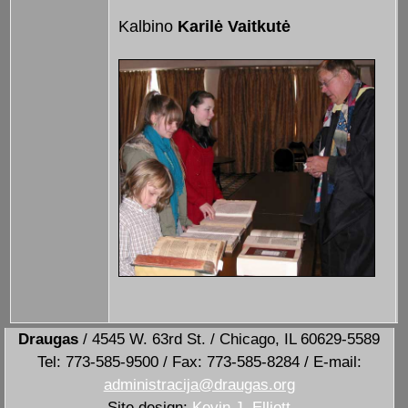
Kalbino
Karilė Vaitkutė
Draugas
/ 4545 W. 63rd St. / Chicago, IL 60629-5589
Tel: 773-585-9500 / Fax: 773-585-8284 / E-mail:
administracija@draugas.org
Site design:
Kevin J. Elliott