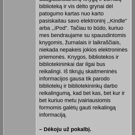
biblioteką ir vis dėlto grynai dėl
patogumo kartas nuo karto
pasiskaitau savo elektroninį ,,Kindle”
arba ,,iPod”. Tačiau to būdo, kuriuo
mes bendraujame su spausdintomis
knygomis, žurnalais ir laikraščiais,
niekada nepakeis jokios elektroninės
priemonės. Knygos, bibliotekos ir
bibliotekininkai dar ilgai bus
reikalingi. Iš tikrųjų skaitmeninės
informacijos gausa tik parodo
bibliotekų ir bibliotekininkų darbo
reikalingumą, kad bet kas, bet kur ir
bet kuriuo metu įvairiausiomis
formomis galėtų gauti reikalingą
informaciją.
– Dėkoju už pokalbį.