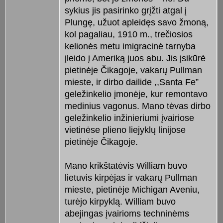
sykius jis pasirinko grįžti atgal į
Plungę, užuot apleidęs savo žmoną,
kol pagaliau, 1910 m., trečiosios
kelionės metu imigracinė tarnyba
įleido į Ameriką juos abu. Jis įsikūrė
pietinėje Čikagoje, vakarų Pullman
mieste, ir dirbo dailide ,,Santa Fe”
geležinkelio įmonėje, kur remontavo
medinius vagonus. Mano tėvas dirbo
geležinkelio inžinieriumi įvairiose
vietinėse plieno liejyklų linijose
pietinėje Čikagoje.
Mano krikštatėvis William buvo
lietuvis kirpėjas ir vakarų Pullman
mieste, pietinėje Michigan Aveniu,
turėjo kirpyklą. William buvo
abejingas įvairioms techninėms