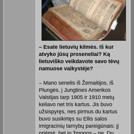
– Esate lietuvių kilmės. Iš kur
atvyko jūsų proseneliai? Ką
lietuviško veikdavote savo tėvų
namuose vaikystėje?
– Mano senelis iš Žemaitijos, iš
Plungės, į Jungtines Amerikos
Valstijas tarp 1905 ir 1910 metų
keliavo net tris kartus. Jis buvo
užsispyręs, nes pirmus du kartus
buvo susikirtęs su Ellis salos
imigracinių tarnybų pareigūnais: jį
priėmė, bet jo žmonos – ne. Du