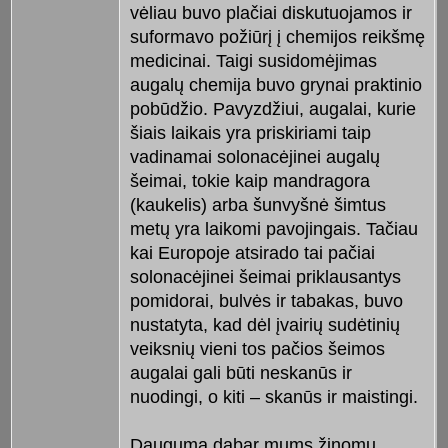
vėliau buvo plačiai diskutuojamos ir
suformavo požiūrį į chemijos reikšmę
medicinai. Taigi susidomėjimas
augalų chemija buvo grynai praktinio
pobūdžio. Pavyzdžiui, augalai, kurie
šiais laikais yra priskiriami taip
vadinamai solonacėjinei augalų
šeimai, tokie kaip mandragora
(kaukelis) arba šunvyšnė šimtus
metų yra laikomi pavojingais. Tačiau
kai Europoje atsirado tai pačiai
solonacėjinei šeimai priklausantys
pomidorai, bulvės ir tabakas, buvo
nustatyta, kad dėl įvairių sudėtinių
veiksnių vieni tos pačios šeimos
augalai gali būti neskanūs ir
nuodingi, o kiti – skanūs ir maistingi.
Dauguma dabar mums žinomų