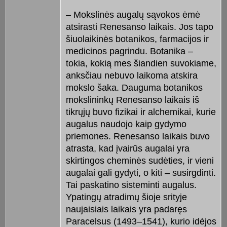
– Mokslinės augalų sąvokos ėmė
atsirasti Renesanso laikais. Jos tapo
šiuolaikinės botanikos, farmacijos ir
medicinos pagrindu. Botanika –
tokia, kokią mes šiandien suvokiame,
anksčiau nebuvo laikoma atskira
mokslo šaka. Dauguma botanikos
mokslininkų Renesanso laikais iš
tikrųjų buvo fizikai ir alchemikai, kurie
augalus naudojo kaip gydymo
priemones. Renesanso laikais buvo
atrasta, kad įvairūs augalai yra
skirtingos cheminės sudėties, ir vieni
augalai gali gydyti, o kiti – susirgdinti.
Tai paskatino sisteminti augalus.
Ypatingų atradimų šioje srityje
naujaisiais laikais yra padaręs
Paracelsus (1493–1541), kurio idėjos