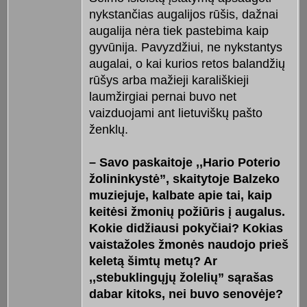
nykstančias augalijos rūšis, dažnai
augalija nėra tiek pastebima kaip
gyvūnija. Pavyzdžiui, ne nykstantys
augalai, o kai kurios retos balandžių
rūšys arba mažieji karališkieji
laumžirgiai pernai buvo net
vaizduojami ant lietuviškų pašto
ženklų.
– Savo paskaitoje ,,Hario Poterio
žolininkystė”, skaitytoje Balzeko
muziejuje, kalbate apie tai, kaip
keitėsi žmonių požiūris į augalus.
Kokie didžiausi pokyčiai? Kokias
vaistažoles žmonės naudojo prieš
keletą šimtų metų? Ar
,,stebuklingųjų žolelių” sąrašas
dabar kitoks, nei buvo senovėje?