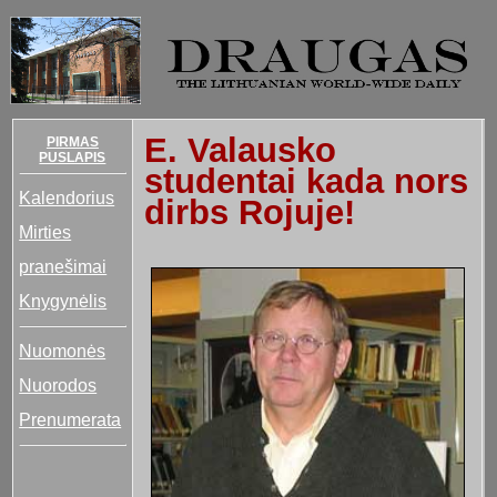
E. Valausko
PIRMAS
PUSLAPIS
studentai kada nors
Kalendorius
dirbs Rojuje!
Mirties
pranešimai
Knygynėlis
Nuomonės
Nuorodos
Prenumerata