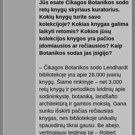
Jūs esate Čikagos Botanikos sodo
retų knygų skyriaus kuratorius.
Kokių knygų turite savo
kolekcijoje? Kokias knygas galima
laikyti retomis? Kokios jūsų
kolekcijos knygos yra pačios
įdomiausios ar rečiausios? Kaip
Botanikos sodas jas įsigijo?
– Čikagos Botanikos sodo Lendhardt
bibliotekoje yra apie 28,000 įvairių
knygų. Šiame rinkinyje – net 3,000
retų knygų ir periodikos leidinių apie
sodininkystę, botaniką, landšafto
architektūrą ir gamtos mokslą. Gana
sunku išskirti pačias rečiausias
knygas, nes bibliotekoje unikalių
spausdinių tikrai gausu. Be abejo,
vertingiausi leidiniai tai – Robert