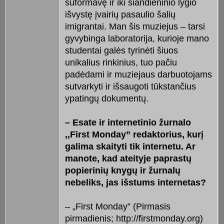
suformavę ir iki šiandieninio lygio
išvystę įvairių pasaulio šalių
imigrantai. Man šis muziejus – tarsi
gyvybinga laboratorija, kurioje mano
studentai galės tyrinėti šiuos
unikalius rinkinius, tuo pačiu
padėdami ir muziejaus darbuotojams
sutvarkyti ir išsaugoti tūkstančius
ypatingų dokumentų.
– Esate ir internetinio žurnalo
,,First Monday” redaktorius, kurį
galima skaityti tik internetu. Ar
manote, kad ateityje paprastų
popierinių knygų ir žurnalų
nebeliks, jas išstums internetas?
– „First Monday” (Pirmasis
pirmadienis; http://firstmonday.org)