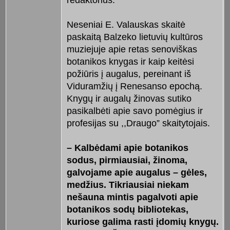
Neseniai E. Valauskas skaitė
paskaitą Balzeko lietuvių kultūros
muziejuje apie retas senoviškas
botanikos knygas ir kaip keitėsi
požiūris į augalus, pereinant iš
Viduramžių į Renesanso epochą.
Knygų ir augalų žinovas sutiko
pasikalbėti apie savo pomėgius ir
profesijas su ,,Draugo” skaitytojais.
– Kalbėdami apie botanikos
sodus, pirmiausiai, žinoma,
galvojame apie augalus – gėles,
medžius. Tikriausiai niekam
nešauna mintis pagalvoti apie
botanikos sodų bibliotekas,
kuriose galima rasti įdomių knygų.