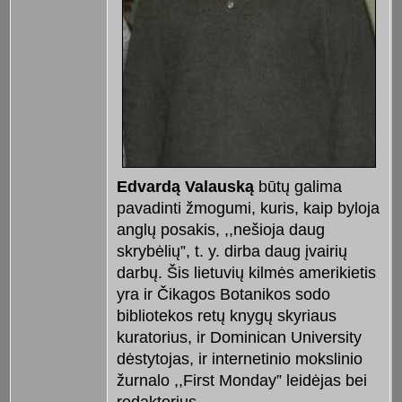
Edvardą Valauską
būtų galima
pavadinti žmogumi, kuris, kaip byloja
anglų posakis, ,,nešioja daug
skrybėlių”, t. y. dirba daug įvairių
darbų. Šis lietuvių kilmės amerikietis
yra ir Čikagos Botanikos sodo
bibliotekos retų knygų skyriaus
kuratorius, ir Dominican University
dėstytojas, ir internetinio mokslinio
žurnalo ,,First Monday” leidėjas bei
redaktorius.