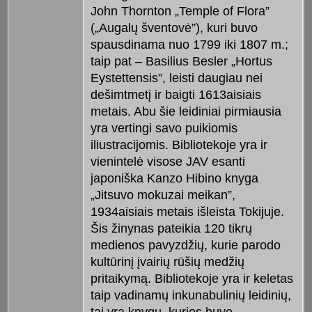
John Thornton „Temple of Flora”
(„Augalų šventovė”), kuri buvo
spausdinama nuo 1799 iki 1807 m.;
taip pat – Basilius Besler „Hortus
Eystettensis”, leisti daugiau nei
dešimtmetį ir baigti 1613aisiais
metais. Abu šie leidiniai pirmiausia
yra vertingi savo puikiomis
iliustracijomis. Bibliotekoje yra ir
vienintelė visose JAV esanti
japoniška Kanzo Hibino knyga
„Jitsuvo mokuzai meikan”,
1934aisiais metais išleista Tokijuje.
Šis žinynas pateikia 120 tikrų
medienos pavyzdžių, kurie parodo
kultūrinį įvairių rūšių medžių
pritaikymą. Bibliotekoje yra ir keletas
taip vadinamų inkunabulinių leidinių,
tai yra knygų, kurios buvo