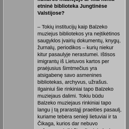
etninė biblioteka Jungtinėse
Valstijose?
– Tokių institucijų kaip Balzeko
muziejus bibliotekos yra neįtikėtinos
saugyklos įvairių dokumentų, knygų,
žurnalų, periodikos – kurių niekur
kitur pasaulyje nerastumei. Ištisos
imigrantų iš Lietuvos kartos per
praėjusius šimtmečius yra
atsigabenę savo asmenines
bibliotekas, archyvus, užrašus.
Ilgainiui šie rinkiniai tapo Balzeko
muziejaus dalimi. Tokiu būdu
Balzeko muziejaus rinkiniai tapo
langu į tą prarastąjį praeities pasaulį,
kuriame tebėra senieji lietuviai ir ta
Čikaga, kurios dar nebuvo