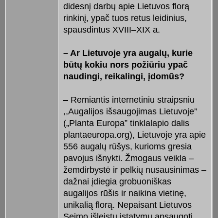
didesnį darbų apie Lietuvos florą
rinkinį, ypač tuos retus leidinius,
spausdintus XVIII–XIX a.
– Ar Lietuvoje yra augalų, kurie
būtų kokiu nors požiūriu ypač
naudingi, reikalingi, įdomūs?
– Remiantis internetiniu straipsniu
,,Augalijos išsaugojimas Lietuvoje”
(„Planta Europa” tinklalapio dalis
plantaeuropa.org), Lietuvoje yra apie
556 augalų rūšys, kurioms gresia
pavojus išnykti. Žmogaus veikla –
žemdirbystė ir pelkių nusausinimas –
dažnai įdiegia grobuoniškas
augalijos rūšis ir naikina vietinę,
unikalią florą. Nepaisant Lietuvos
Seimo išleistų įstatymų apsaugoti