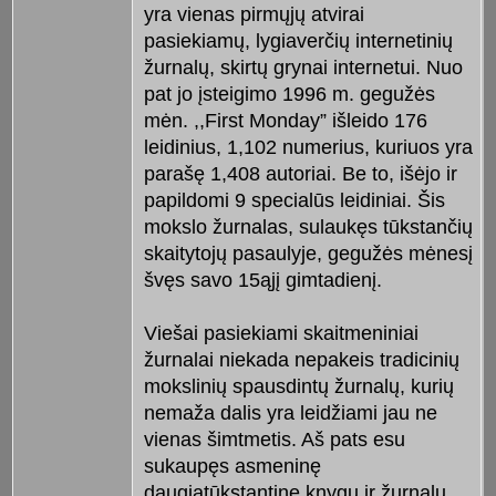
yra vienas pirmųjų atvirai
pasiekiamų, lygiaverčių internetinių
žurnalų, skirtų grynai internetui. Nuo
pat jo įsteigimo 1996 m. gegužės
mėn. ,,First Monday” išleido 176
leidinius, 1,102 numerius, kuriuos yra
parašę 1,408 autoriai. Be to, išėjo ir
papildomi 9 specialūs leidiniai. Šis
mokslo žurnalas, sulaukęs tūkstančių
skaitytojų pasaulyje, gegužės mėnesį
švęs savo 15ąjį gimtadienį.
Viešai pasiekiami skaitmeniniai
žurnalai niekada nepakeis tradicinių
mokslinių spausdintų žurnalų, kurių
nemaža dalis yra leidžiami jau ne
vienas šimtmetis. Aš pats esu
sukaupęs asmeninę
daugiatūkstantinę knygų ir žurnalų