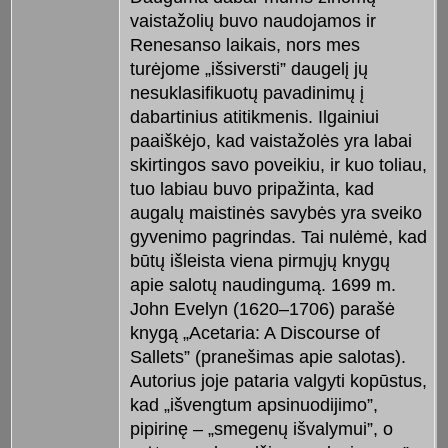
vaistažolių buvo naudojamos ir
Renesanso laikais, nors mes
turėjome „išsiversti” daugelį jų
nesuklasifikuotų pavadinimų į
dabartinius atitikmenis. Ilgainiui
paaiškėjo, kad vaistažolės yra labai
skirtingos savo poveikiu, ir kuo toliau,
tuo labiau buvo pripažinta, kad
augalų maistinės savybės yra sveiko
gyvenimo pagrindas. Tai nulėmė, kad
būtų išleista viena pirmųjų knygų
apie salotų naudingumą. 1699 m.
John Evelyn (1620–1706) parašė
knygą „Acetaria: A Discourse of
Sallets” (pranešimas apie salotas).
Autorius joje pataria valgyti kopūstus,
kad „išvengtum apsinuodijimo”,
pipirinę – „smegenų išvalymui”, o