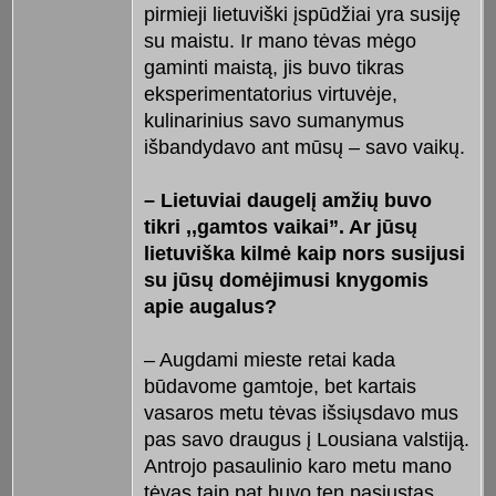
pirmieji lietuviški įspūdžiai yra susiję
su maistu. Ir mano tėvas mėgo
gaminti maistą, jis buvo tikras
eksperimentatorius virtuvėje,
kulinarinius savo sumanymus
išbandydavo ant mūsų – savo vaikų.
– Lietuviai daugelį amžių buvo
tikri ,,gamtos vaikai”. Ar jūsų
lietuviška kilmė kaip nors susijusi
su jūsų domėjimusi knygomis
apie augalus?
– Augdami mieste retai kada
būdavome gamtoje, bet kartais
vasaros metu tėvas išsiųsdavo mus
pas savo draugus į Lousiana valstiją.
Antrojo pasaulinio karo metu mano
tėvas taip pat buvo ten pasiųstas,