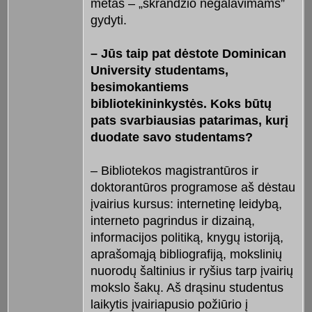
mėtas – „skrandžio negalavimams”
gydyti.
– Jūs taip pat dėstote Dominican
University studentams,
besimokantiems
bibliotekininkystės. Koks būtų
pats svarbiausias patarimas, kurį
duodate savo studentams?
– Bibliotekos magistrantūros ir
doktorantūros programose aš dėstau
įvairius kursus: internetinę leidybą,
interneto pagrindus ir dizainą,
informacijos politiką, knygų istoriją,
aprašomąją bibliografiją, mokslinių
nuorodų šaltinius ir ryšius tarp įvairių
mokslo šakų. Aš drąsinu studentus
laikytis įvairiapusio požiūrio į