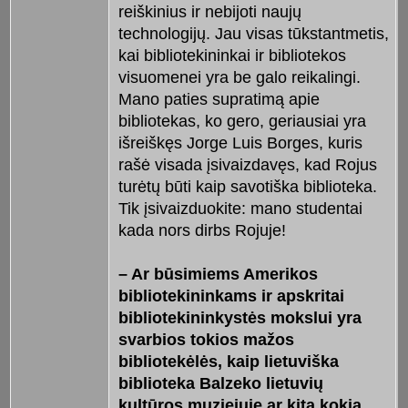
reiškinius ir nebijoti naujų
technologijų. Jau visas tūkstantmetis,
kai bibliotekininkai ir bibliotekos
visuomenei yra be galo reikalingi.
Mano paties supratimą apie
bibliotekas, ko gero, geriausiai yra
išreiškęs Jorge Luis Borges, kuris
rašė visada įsivaizdavęs, kad Rojus
turėtų būti kaip savotiška biblioteka.
Tik įsivaizduokite: mano studentai
kada nors dirbs Rojuje!
– Ar būsimiems Amerikos
bibliotekininkams ir apskritai
bibliotekininkystės mokslui yra
svarbios tokios mažos
bibliotekėlės, kaip lietuviška
biblioteka Balzeko lietuvių
kultūros muziejuje ar kita kokia