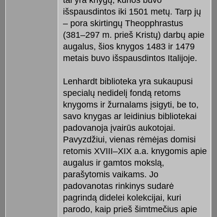
išspausdintos iki 1501 metų. Tarp jų
– pora skirtingų Theopphrastus
(381–297 m. prieš Kristų) darbų apie
augalus, šios knygos 1483 ir 1479
metais buvo išspausdintos Italijoje.
Lenhardt biblioteka yra sukaupusi
specialų nedidelį fondą retoms
knygoms ir žurnalams įsigyti, be to,
savo knygas ar leidinius bibliotekai
padovanoja įvairūs aukotojai.
Pavyzdžiui, vienas rėmėjas domisi
retomis XVIII–XIX a.a. knygomis apie
augalus ir gamtos mokslą,
parašytomis vaikams. Jo
padovanotas rinkinys sudarė
pagrindą didelei kolekcijai, kuri
parodo, kaip prieš šimtmečius apie