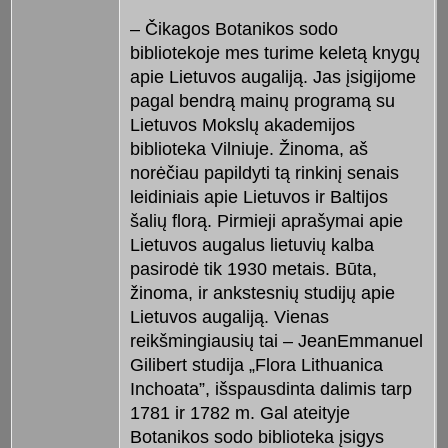
– Čikagos Botanikos sodo
bibliotekoje mes turime keletą knygų
apie Lietuvos augaliją. Jas įsigijome
pagal bendrą mainų programą su
Lietuvos Mokslų akademijos
biblioteka Vilniuje. Žinoma, aš
norėčiau papildyti tą rinkinį senais
leidiniais apie Lietuvos ir Baltijos
šalių florą. Pirmieji aprašymai apie
Lietuvos augalus lietuvių kalba
pasirodė tik 1930 metais. Būta,
žinoma, ir ankstesnių studijų apie
Lietuvos augaliją. Vienas
reikšmingiausių tai – JeanEmmanuel
Gilibert studija „Flora Lithuanica
Inchoata”, išspausdinta dalimis tarp
1781 ir 1782 m. Gal ateityje
Botanikos sodo biblioteka įsigys