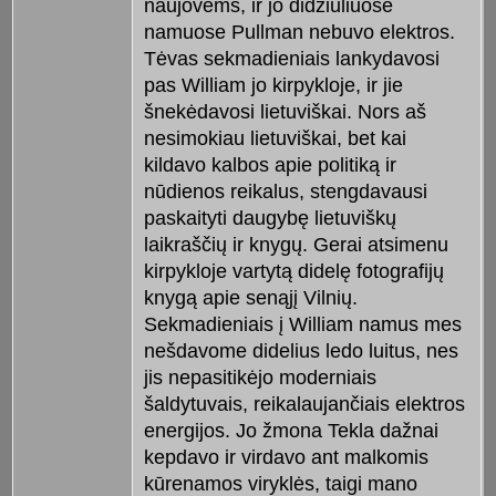
naujovėms, ir jo didžiuliuose
namuose Pullman nebuvo elektros.
Tėvas sekmadieniais lankydavosi
pas William jo kirpykloje, ir jie
šnekėdavosi lietuviškai. Nors aš
nesimokiau lietuviškai, bet kai
kildavo kalbos apie politiką ir
nūdienos reikalus, stengdavausi
paskaityti daugybę lietuviškų
laikraščių ir knygų. Gerai atsimenu
kirpykloje vartytą didelę fotografijų
knygą apie senąjį Vilnių.
Sekmadieniais į William namus mes
nešdavome didelius ledo luitus, nes
jis nepasitikėjo moderniais
šaldytuvais, reikalaujančiais elektros
energijos. Jo žmona Tekla dažnai
kepdavo ir virdavo ant malkomis
kūrenamos viryklės, taigi mano