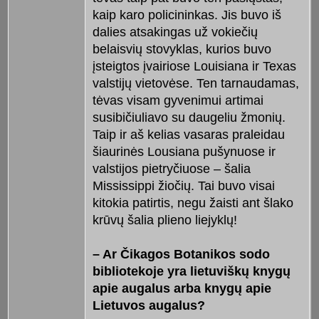
kaip karo policininkas. Jis buvo iš
dalies atsakingas už vokiečių
belaisvių stovyklas, kurios buvo
įsteigtos įvairiose Louisiana ir Texas
valstijų vietovėse. Ten tarnaudamas,
tėvas visam gyvenimui artimai
susibičiuliavo su daugeliu žmonių.
Taip ir aš kelias vasaras praleidau
šiaurinės Lousiana pušynuose ir
valstijos pietryčiuose – šalia
Mississippi žiočių. Tai buvo visai
kitokia patirtis, negu žaisti ant šlako
krūvų šalia plieno liejyklų!
– Ar Čikagos Botanikos sodo
bibliotekoje yra lietuviškų knygų
apie augalus arba knygų apie
Lietuvos augalus?