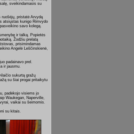
 salę, sveikindamasis su
 ruošėjų, pristatė Arvydą
as atsiųstas kunigo Rimvydo
 pasveikino savo kolegą.
 asmenybę ir talką. Popietės
otaiką. Žodžiu prelatą
atstovas, prisimindamas
sveikino Angelė Leščinskienė,
 juo padainavo prel.
a ir jausmu.
ilaičio sukurtą gražų
ažą su šiai progai pritaikytu
mu, padėkojo visiems jo
 kaip Waukegan, Naperville,
 vyrai, vaikai su šeimomis.
ni su kitais.