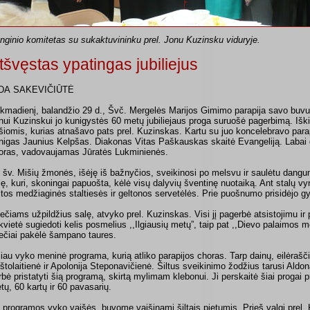
nginio komitetas su sukaktuvininku prel. Jonu Kuzinsku viduryje.
tšvęstas ypatingas jubiliejus
DA SAKEVIČIŪTĖ
kmadienį, balandžio 29 d., Švč. Mergelės Marijos Gimimo parapija savo buvus
nui Kuzinskui jo kunigystės 60 metų jubiliejaus proga suruošė pagerbimą. Iški
šiomis, kurias atnašavo pats prel. Kuzinskas. Kartu su juo koncelebravo parap
nigas Jaunius Kelpšas. Diakonas Vitas Paškauskas skaitė Evangeliją. Labai g
oras, vadovaujamas Jūratės Lukminienės.
 šv. Mišių žmonės, išėję iš bažnyčios, sveikinosi po melsvu ir saulėtu dangu
lę, kuri, skoningai papuošta, kėlė visų dalyvių šventinę nuotaiką. Ant stalų v
ltos medžiaginės staltiesės ir geltonos servetėlės. Prie puošnumo prisidėjo g
ečiams užpildžius salę, atvyko prel. Kuzinskas. Visi jį pagerbė atsistojimu ir
kvietė sugiedoti kelis posmelius ,,Ilgiausių metų”, taip pat ,,Dievo palaimos me
ečiai pakėlė šampano taures.
liau vyko meninė programa, kurią atliko parapijos choras. Tarp dainų, eilėra
ištolaitienė ir Apolonija Steponavičienė. Šiltus sveikinimo žodžius tarusi Aldo
rbė pristatyti šią programą, skirtą mylimam klebonui. Ji perskaitė šiai progai pr
tų, 60 kartų ir 60 pavasarių.
 programos vyko vaišės, buvome vaišinami šiltais pietumis. Prieš valgį prel.