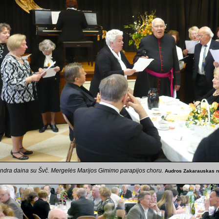
ndra daina su Švč. Mergelės Marijos Gimimo parapijos choru.
Audros Zakarauskas n