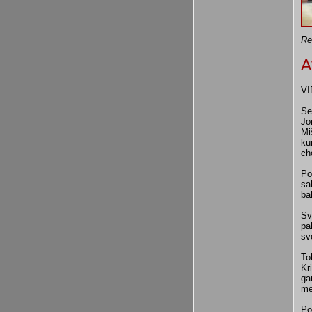
Re
A
VI
Se
Jo
Mi
ku
ch
Po
sa
ba
Sv
pa
sv
To
Kr
ga
me
Po