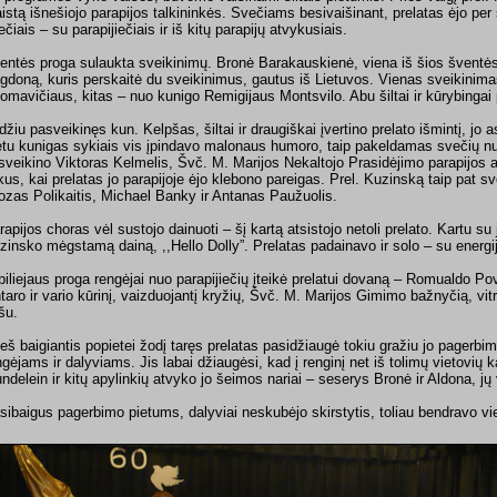
istą išnešiojo parapijos talkininkės. Svečiams besivaišinant, prelatas ėjo per
ečiais – su parapijiečiais ir iš kitų parapijų atvykusiais.
entės proga sulaukta sveikinimų. Bronė Barakauskienė, viena iš šios šventės
gdoną, kuris perskaitė du sveikinimus, gautus iš Lietuvos. Vienas sveikinim
omavičiaus, kitas – nuo kunigo Remigijaus Montsvilo. Abu šiltai ir kūrybingai
džiu pasveikinęs kun. Kelpšas, šiltai ir draugiškai įvertino prelato išmintį, jo
tu kunigas sykiais vis įpindavo malonaus humoro, taip pakeldamas svečių nu
sveikino Viktoras Kelmelis, Švč. M. Marijos Nekaltojo Prasidėjimo parapijos 
ikus, kai prelatas jo parapijoje ėjo klebono pareigas. Prel. Kuzinską taip pat 
ozas Polikaitis, Michael Banky ir Antanas Paužuolis.
rapijos choras vėl sustojo dainuoti – šį kartą atsistojo netoli prelato. Kartu su
zinsko mėgstamą dainą, ,,Hello Dolly”. Prelatas padainavo ir solo – su energij
biliejaus proga rengėjai nuo parapijiečių įteikė prelatui dovaną – Romualdo Pov
ntaro ir vario kūrinį, vaizduojantį kryžių, Švč. M. Marijos Gimimo bažnyčią, vitr
šu.
ieš baigiantis popietei žodį taręs prelatas pasidžiaugė tokiu gražiu jo pagerbi
ngėjams ir dalyviams. Jis labai džiaugėsi, kad į renginį net iš tolimų vietovių
ndelein ir kitų apylinkių atvyko jo šeimos nariai – seserys Bronė ir Aldona, jų
sibaigus pagerbimo pietums, dalyviai neskubėjo skirstytis, toliau bendravo vie