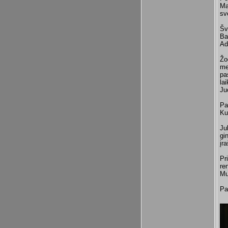
Ma
sv
Šv
Ba
Ad
Žo
me
pa
la
Ju
Pa
Ku
Ju
gi
įra
Pr
re
Mu
Pa