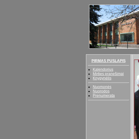
PIRMAS PUSLAPIS
Kalendorius
Mirties pranešimai
Knygynėlis
Nuomonės
Nuorodos
Prenumerata