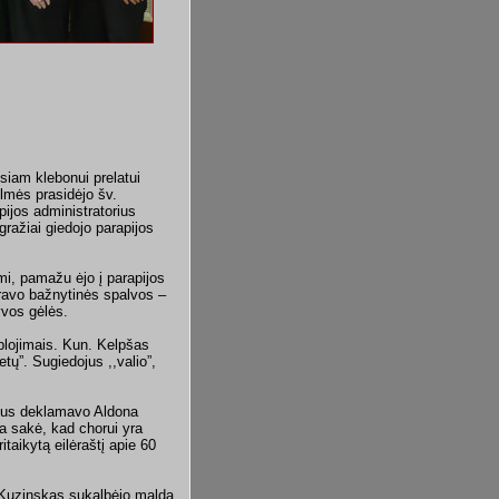
iam klebonui prelatui
lmės prasidėjo šv.
ijos administratorius
ražiai giedojo parapijos
mi, pamažu ėjo į parapijos
yravo bažnytinės spalvos –
yvos gėlės.
 plojimais. Kun. Kelpšas
tų”. Sugiedojus ,,valio”,
ščius deklamavo Aldona
na sakė, kad chorui yra
itaikytą eilėraštį apie 60
 Kuzinskas sukalbėjo maldą.