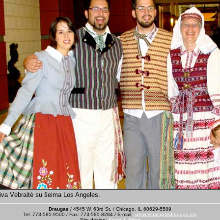
iva Vėbraitė su šeima Los Angeles.
Draugas
/ 4545 W. 63rd St. / Chicago, IL 60629-5589
Tel: 773-585-9500 / Fax: 773-585-8284 / E-mail:
administracija@draugas.org
Site design:
Kevin J. Elliott