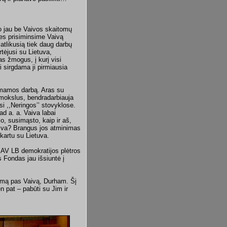
o jau be Vaivos skaitomų
Mes prisiminsime Vaivą
tlikusią tiek daug darbų
rtėjusi su Lietuva,
s žmogus, į kurį visi
 sirgdama ji pirmiausia
ia mamos darbą. Aras su
 mokslus, bendradarbiauja
i ,,Neringos’’ stovyklose.
d a. a. Vaiva labai
o, susimąsto, kaip ir aš,
aiva? Brangus jos atminimas
 kartu su Lietuva.
JAV LB demokratijos plėtros
 Fondas jau išsiuntė į
kimą pas Vaivą, Durham. Šį
en pat – pabūti su Jim ir