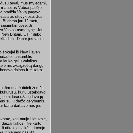
,,Mūsų tėvai, mus mylėdami,
 ir Juozas Vėbrai padėjo
 Jo pradžia Vaivą pagavo
 vasaros stovyklose. Jos
ė. Būdama jau 12 metų,
 susirinkimuose. Ji
mavo Vaivos asmenybę. Jau
New Britain, CT ir dirbo
štadienį. Dabar jos vaikai
o šokėjai iš New Haven
Sodauto’’ ansamblis
 lauko gėlių vainikus.
štėlėmis žvaigždėtą dangų,
mbėdavo dainos ir muzika…
ru Jim suarė didelį žemės
s kukurūzų, kurių užtekdavo
s, pomidorai užaugdavo jų
mus su jų daržo gėrybėmis.
dar kartu darbavomės jos
avome, kas naujo Lietuvoje,
daržai laikosi. Nė karto
Ji atkakliai laikėsi, kovojo
vą ir planavo pasilikti…