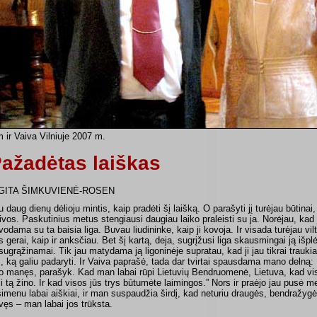
m ir Vaiva Vilniuje 2007 m.
ažadėtas laiškas
GITA ŠIMKUVIENĖ-ROSEN
u daug dienų dėlioju mintis, kaip pradėti šį laišką. O parašyti jį turėjau būtin
ivos. Paskutinius metus stengiausi daugiau laiko praleisti su ja. Norėjau, kad j
vodama su ta baisia liga. Buvau liudininke, kaip ji kovoja. Ir visada turėjau vilt
s gerai, kaip ir anksčiau. Bet šį kartą, deja, sugrįžusi liga skausmingai ją išp
sugrąžinamai. Tik jau matydama ją ligoninėje supratau, kad ji jau tikrai trauki
s, ką galiu padaryti. Ir Vaiva paprašė, tada dar tvirtai spausdama mano delną:
o manęs, parašyk. Kad man labai rūpi Lietuvių Bendruomenė, Lietuva, kad vis
si tą žino. Ir kad visos jūs trys būtumėte laimingos.” Nors ir praėjo jau pusė m
simenu labai aiškiai, ir man suspaudžia širdį, kad neturiu draugės, bendražy
vęs – man labai jos trūksta.