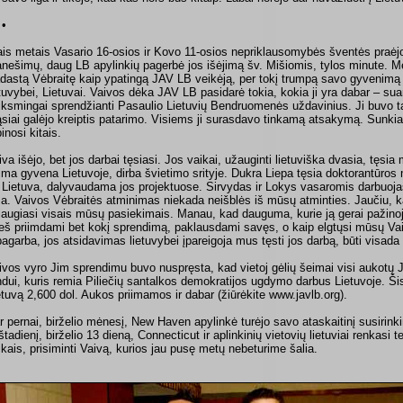
 •
ais metais Vasario 16-osios ir Kovo 11-osios nepriklausomybės šventės praėj
anešimų, daug LB apylinkių pagerbė jos išėjimą šv. Mišiomis, tylos minute. 
dastą Vėbraitę kaip ypatingą JAV LB veikėją, per tokį trumpą savo gyvenimą a
etuvybei, Lietuvai. Vaivos dėka JAV LB pasidarė tokia, kokia ji yra dabar – sua
iksmingai sprendžianti Pasaulio Lietuvių Bendruomenės uždavinius. Ji buvo ta
ąsiai galėjo kreiptis patarimo. Visiems ji surasdavo tinkamą atsakymą. Sunkiai
inosi kitais.
iva išėjo, bet jos darbai tęsiasi. Jos vaikai, užauginti lietuviška dvasia, tęs
ima gyvena Lietuvoje, dirba švietimo srityje. Dukra Liepa tęsia doktorantūros
 Lietuva, dalyvaudama jos projektuose. Sirvydas ir Lokys vasaromis darbuojas
 a. Vaivos Vėbraitės atminimas niekada neišblės iš mūsų atminties. Jaučiu, ka
iaugiasi visais mūsų pasiekimais. Manau, kad dauguma, kurie ją gerai pažinoj
ieš priimdami bet kokį sprendimą, paklausdami savęs, o kaip elgtųsi mūsų V
 pagarba, jos atsidavimas lietuvybei įpareigoja mus tęsti jos darbą, būti visada
ivos vyro Jim sprendimu buvo nuspręsta, kad vietoj gėlių šeimai visi aukotų 
ndui, kuris remia Piliečių santalkos demokratijos ugdymo darbus Lietuvoje. Šis
etuvą 2,600 dol. Aukos priimamos ir dabar (žiūrėkite www.javlb.org).
r pernai, birželio mėnesį, New Haven apylinkė turėjo savo ataskaitinį susirin
štadienį, birželio 13 dieną, Connecticut ir aplinkinių vietovių lietuviai renkasi t
ikais, prisiminti Vaivą, kurios jau pusę metų nebeturime šalia.