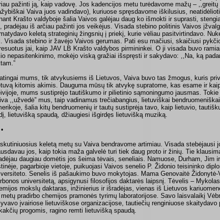
riau pažinti ją, kaip vadovę. Jos kadencijos metu turėdavome mažų – ,,greitų 
žybiškai Vaiva juos vadindavo), kuriuose spręsdavome iškilusius, neatidėliot
nant Krašto valdyboje šalia Vaivos galėjau daug ko išmokti ir suprasti, stengi
, pradėjau iš arčiau pažinti jos veikėjus. Visada stebino politinis Vaivos įžvalg
matydavo keletą strateginių žingsnių į priekį, kurie vėliau pasitvirtindavo. Nukel
l. Visada stebino ir žavėjo Vaivos gerumas. Pati esu mačiusi, skaičiusi pykčio
resuotus jai, kaip JAV LB Krašto valdybos pirmininkei. O ji visada buvo ramia
kio nepasitenkinimo, mokėjo viską gražiai išspręsti ir sakydavo: ,,Na, ką padary
ktam.”
atingai mums, tik atvykusiems iš Lietuvos, Vaiva buvo tas žmogus, kuris prive
etuvą kitomis akimis. Dauguma mūsų tik atvykę supratome, kas esame ir kaip 
eivijoje, mums sustiprėjo tautiškumo ir pilietinio sąmoningumo jausmas. Toki
iva ,,užvedė” mus, taip vadinamus trečiabangius, lietuviškai bendruomeniškai 
erikoje, šalia kitų bendruomenių ir tautų sustiprėja tavo, kaip lietuvio, tautišk
dį, lietuvišką spaudą, džiaugiesi išgirdęs lietuvišką muziką.
 •
skutiniuosius keletą metų su Vaiva bendravome artimiau. Visada stebėjausi 
ausdavau jos, kaip tokia maža galvelė turi tiek daug proto ir žinių. Tie klausim
adėjau daugiau domėtis jos šeima tėvais, seneliais. Namuose, Durham, Jim ir
štinėje, pagarbioje vietoje, puikuojasi Vaivos senelio P. Židonio teisininko dip
iversiteto. Senelis iš pašaukimo buvo mokytojas. Mama Genovaitė Židonytė-
rbonos universitetą, apsigynusi filosofijos daktarės laipsnį. Tėvelis – Mykola
emijos mokslų daktaras, inžinierius ir išradėjas, vienas iš Lietuvos kariuomen
 metų pradirbo chemijos pramonės tyrimų laboratorijose. Savo laisvalaikį Vėbr
lyvavo įvairiose lietuviškose organizacijose, tautiečių renginiuose skaitydav
kakčių progomis, ragino remti lietuvišką spaudą.