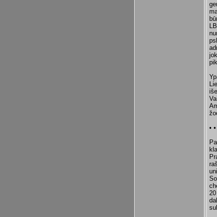
ge
ma
bū
LB
nu
ps
ad
jo
pi
Yp
Li
iš
Va
Am
žo
• •
Pa
kl
Pr
ra
un
So
ch
20
da
su