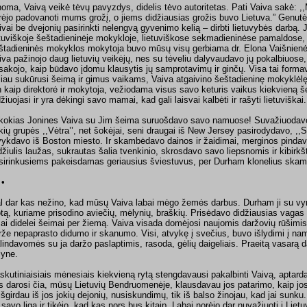
noma, Vaivą veikė tėvų pavyzdys, didelis tėvo autoritetas. Pati Vaiva sakė: 
rėjo padovanoti mums grožį, o jiems didžiausias grožis buvo Lietuva.” Genutė
ivai be dvejonių pasirinkti nelengvą gyvenimo kelią – dirbti lietuvybės darbą.
etuviškoje šeštadieninėje mokykloje, lietuviškose sekmadieninėse pamaldose,
štadieninės mokyklos mokytoja buvo mūsų visų gerbiama dr. Elona Vaišnien
iva pažinojo daug lietuvių veikėjų, nes su tėveliu dalyvaudavo jų pokalbiuose,
sakojo, kaip būdavo įdomu klausytis jų samprotavimų ir ginčų. Visa tai for
liau sukūrusi šeimą ir gimus vaikams, Vaiva atgaivino šeštadieninę mokyklėlę 
n kaip direktorė ir mokytoja, vežiodama visus savo keturis vaikus kiekvieną še
džiuojasi ir yra dėkingi savo mamai, kad gali laisvai kalbėti ir rašyti lietuviškai.
kokias Jonines Vaiva su Jim šeima suruošdavo savo namuose! Suvažiuodav
kių grupės ,,Vėtra’’, net šokėjai, seni draugai iš New Jersey pasirodydavo, ,,
vykdavo iš Boston miesto. Ir skambėdavo dainos ir žaidimai, merginos pindavo
džiulis laužas, sukrautas šalia tvenkinio, skrosdavo savo liepsnomis ir kibirk
sirinkusiems pakeisdamas geriausius šviestuvus, per Durham klonelius ska
 •
l dar kas nežino, kad mūsų Vaiva labai mėgo žemės darbus. Durham ji su vy
otą, kuriame prisodino aviečių, mėlynių, braškių. Prisėdavo didžiausias vaga
sai didelei šeimai per žiemą. Vaiva visada domėjosi naujomis daržovių rūšimi
rže nepaprasto didumo ir skanumo. Visi, atvykę į svečius, buvo išlydimi į na
lindavomės su ja daržo paslaptimis, rasoda, gėlių daigeliais. Praeitą vasarą 
lyne.
skutiniaisiais mėnesiais kiekvieną rytą stengdavausi pakalbinti Vaivą, aptard
s darosi čia, mūsų Lietuvių Bendruomenėje, klausdavau jos patarimo, kaip jos 
išgirdau iš jos jokių dejonių, nusiskundimų, tik iš balso žinojau, kad jai sunku. 
 savo liga ir tikėjo, kad kas nors bus kitaip. Labai norėjo dar nuvažiuoti į Lietu