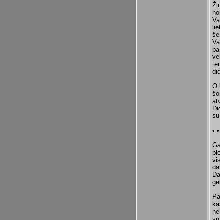
Ži
no
Va
li
še
Va
pa
vė
te
di
O 
šo
at
Di
su
• •
Ga
pl
vi
da
Da
gė
Pa
ka
ne
su