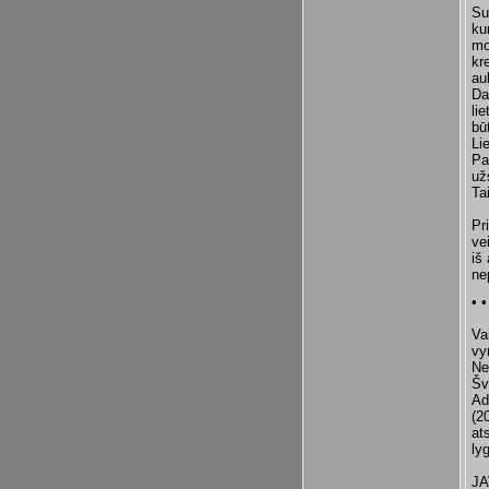
Su
ku
mo
kr
au
Da
li
bū
Li
Pa
už
Ta
Pr
ve
iš
ne
• •
Va
vy
Ne
Šv
Ad
(2
at
ly
JA