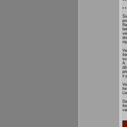
• •
Ši
pr
Ra
li
ve
dr
rūp
Va
še
su
A.
dž
pr
ir
Va
fo
Li
Da
še
va