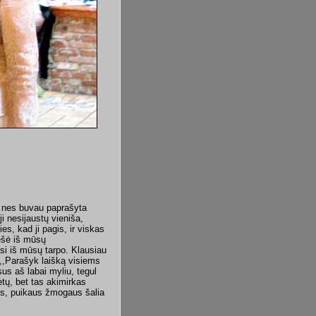
ai, nes buvau paprašyta
i nesijaustų vieniša,
ies, kad ji pagis, ir viskas
lėšė iš mūsų
asi iš mūsų tarpo. Klausiau
 ,,Parašyk laišką visiems
us aš labai myliu, tegul
etų, bet tas akimirkas
gės, puikaus žmogaus šalia