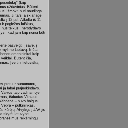
posėdukų’’ (taip
inus uždavinius. Būtent
ausi išmokti būti naudinga
umas. Ji tarsi aiškiariagė
ta į 13 psl. Atkelta iš 11
 ir pagiežos laiškus,
i nusiteikusi, nerodydavo
si, kad jam taip norisi būti
rtė pažvelgti į save, į
mylime Lietuvą. Ir čia,
e bendruomenininkai kaip
veiklai. Būtent čia,
umas. Įvertini lietuvišką
jos protu ir sumanumu,
ai ją labai prajuokindavo.
 Vaivos taip vadinamoje
lomas, išduotas Vilniaus
Vėbrienė – buvo baigusi
s Vėbra – pulkininkas,
ės kūrėjų. Atvykęs į JAV jis
a skyrė lietuvybei,
o pranešimus reikšmingų