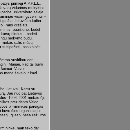
atys pirmieji A.P.P.L.E.
 Jovarų vidurinės mokyklos
ipėdos universiteto salėje
 įsiminiau visam gyvenimui –
 gražia, lietuviška kalba.
lo į mus gražiais
 mintis, paaiškino, kodėl
kursų tikslus – padėti
smingų mokymo būdų.
s metais dalis mūsų
 susipažinti, pasikalbėti.
 šeima susitikau dar
ginį. Manau, kad tai buvo
o šeimai. Vaivos
as mane žavėjo ir žavi.
rbo Lietuvai. Kartu su
ltūrą. Jau nuo pat Lietuvos
kalus: 1998–2001 metais ėjo
blikos prezidento Valdo
ybos pirmininkės pareigas
i buvo šios organizacijos
esnį, gilesnį pasaulėžiūros
irmininke, man teko dar