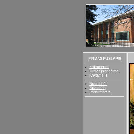
PIRMAS PUSLAPIS
Kalendorius
Mirties pranešimai
Knygynėlis
Nuomonės
Nuorodos
Prenumerata