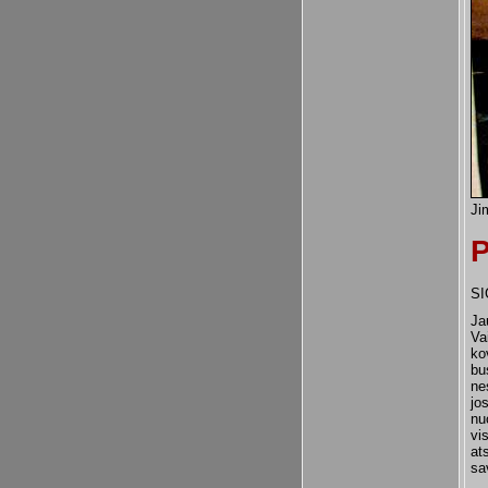
Ji
P
SI
Ja
Va
ko
bu
ne
jo
nu
vi
at
sa