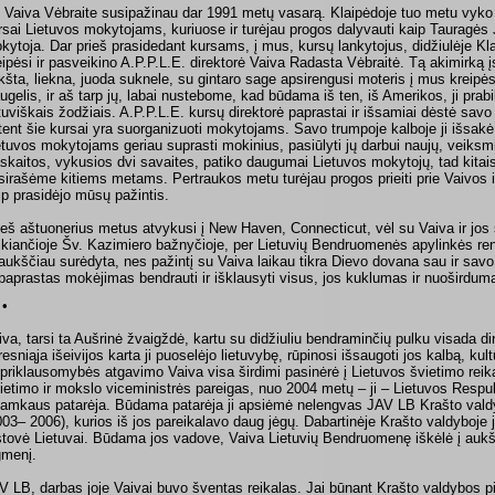
 Vaiva Vėbraite susipažinau dar 1991 metų vasarą. Klaipėdoje tuo metu vyko p
rsai Lietuvos mokytojams, kuriuose ir turėjau progos dalyvauti kaip Tauragės
kytoja. Dar prieš prasidedant kursams, į mus, kursų lankytojus, didžiulėje Kla
eipėsi ir pasveikino A.P.P.L.E. direktorė Vaiva Radasta Vėbraitė. Tą akimirką
kšta, liekna, juoda suknele, su gintaro sage apsirengusi moteris į mus kreipėsi
ugelis, ir aš tarp jų, labai nustebome, kad būdama iš ten, iš Amerikos, ji prabi
etuviškais žodžiais. A.P.P.L.E. kursų direktorė paprastai ir išsamiai dėstė savo
tent šie kursai yra suorganizuoti mokytojams. Savo trumpoje kalboje ji išsakė 
etuvos mokytojams geriau suprasti mokinius, pasiūlyti jų darbui naujų, veik
skaitos, vykusios dvi savaites, patiko daugumai Lietuvos mokytojų, tad kitai
sirašėme kitiems metams. Pertraukos metu turėjau progos prieiti prie Vaivos ir
ip prasidėjo mūsų pažintis.
ieš aštuonerius metus atvykusi į New Haven, Connecticut, vėl su Vaiva ir jos
ikiančioje Šv. Kazimiero bažnyčioje, per Lietuvių Bendruomenės apylinkės ren
 aukščiau surėdyta, nes pažintį su Vaiva laikau tikra Dievo dovana sau ir sav
paprastas mokėjimas bendrauti ir išklausyti visus, jos kuklumas ir nuoširdum
 •
iva, tarsi ta Aušrinė žvaigždė, kartu su didžiuliu bendraminčių pulku visada di
resniąja išeivijos karta ji puoselėjo lietuvybę, rūpinosi išsaugoti jos kalbą, ku
priklausomybės atgavimo Vaiva visa širdimi pasinėrė į Lietuvos švietimo rei
ietimo ir mokslo viceministrės pareigas, nuo 2004 metų – ji – Lietuvos Respu
amkaus patarėja. Būdama patarėja ji apsiėmė nelengvas JAV LB Krašto vald
003– 2006), kurios iš jos pareikalavo daug jėgų. Dabartinėje Krašto valdyboje j
stovė Lietuvai. Būdama jos vadove, Vaiva Lietuvių Bendruomenę iškėlė į aukšt
gmenį.
V LB, darbas joje Vaivai buvo šventas reikalas. Jai būnant Krašto valdybos p