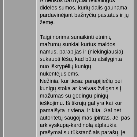
Amerikos bažnyčiai reikalingos
didelės sumos, kurių dalis gaunama
pardavinėjant bažnyčių pastatus ir jų
žemę.
Taigi norima sunaikinti etninių
mažumų sunkiai kurtus maldos
namus, parapijas ir (niekingiausia)
sukaupti lėšų, kad būtų atsilyginta
nuo iškrypėlių kunigų
nukentėjusiems.
Nežinia, kur tiesa: parapijiečių bei
kunigų stoka ar kreivas žvilgsnis į
mažumas su gėdingu pinigų
ieškojimu. Iš tikrųjų gal yra kai kur
pamaišyta ir viena, ir kita. Gal net
autoritetų saugojimas įpintas. Jei pas
arkivyskupą-kardinolą atplaukia
prašymai su tūkstančiais parašų, jei