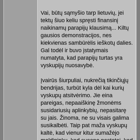
Vai, būtų sąmyšio tarp lietuvių, jei
tektų šiuo keliu spręsti finansinį
naikinamų parapijų klausimą... Kiltų
gausios demonstracijos, nes
kiekvienas sambūrėlis ieškotų dalies.
Gal todėl ir buvo įstatymais
numatyta, kad parapijų turtas yra
vyskupijų nuosavybė.
Įvairūs šiurpuliai, nukrečią tikinčiųjų
bendrijas, turbūt kyla dėl kai kurių
vyskupų atsitvėrimo. Jie eina
pareigas, nepaaiškinę žmonėms
susidariusių aplinkybių, nepasitarę
su jais. Žinoma, ne su visais galima
susikalbėti. Taip pat maža vyskupų
kaltė, kad vienur kitur sumažėjo