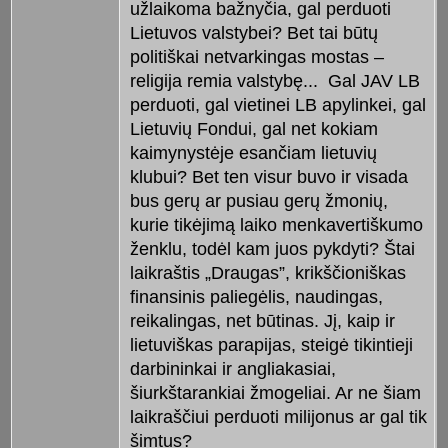
užlaikoma bažnyčia, gal perduoti
Lietuvos valstybei? Bet tai būtų
politiškai netvarkingas mostas –
religija remia valstybę... Gal JAV LB
perduoti, gal vietinei LB apylinkei, gal
Lietuvių Fondui, gal net kokiam
kaimynystėje esančiam lietuvių
klubui? Bet ten visur buvo ir visada
bus gerų ar pusiau gerų žmonių,
kurie tikėjimą laiko menkavertiškumo
ženklu, todėl kam juos pykdyti? Štai
laikraštis „Draugas”, krikščioniškas
finansinis paliegėlis, naudingas,
reikalingas, net būtinas. Jį, kaip ir
lietuviškas parapijas, steigė tikintieji
darbininkai ir angliakasiai,
šiurkštarankiai žmogeliai. Ar ne šiam
laikraščiui perduoti milijonus ar gal tik
šimtus?