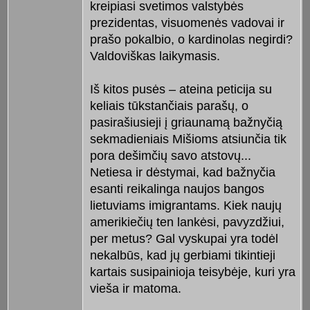
kreipiasi svetimos valstybės
prezidentas, visuomenės vadovai ir
prašo pokalbio, o kardinolas negirdi?
Valdoviškas laikymasis.
Iš kitos pusės – ateina peticija su
keliais tūkstančiais parašų, o
pasirašiusieji į griaunamą bažnyčią
sekmadieniais Mišioms atsiunčia tik
pora dešimčių savo atstovų...
Netiesa ir dėstymai, kad bažnyčia
esanti reikalinga naujos bangos
lietuviams imigrantams. Kiek naujų
amerikiečių ten lankėsi, pavyzdžiui,
per metus? Gal vyskupai yra todėl
nekalbūs, kad jų gerbiami tikintieji
kartais susipainioja teisybėje, kuri yra
vieša ir matoma.