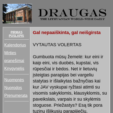
Gal nepaaiškinta, gal neišgirsta
PIRMAS
PUSLAPIS
VYTAUTAS VOLERTAS
Kalendorius
Mirties
Gumbuota mūsų žemelė: kur eini ir
pranešimai
kaip eini, vis duobės, kupstai, vis
Knygynėlis
rūpesčiai ir bėdos. Net ir lietuvių
įsteigtas parapijas bei vargeliu
Nuomonės
statytas ir išlaikytas bažnyčias kai
kur JAV vyskupai ryžtasi atimti su
Nuorodos
visomis sakyklomis, klausyklomis, su
Prenumerata
paveikslais, varpais ir su skylėmis
stoguose. Priežastys? Esą tik pora
tuzinų išlikusių parapijiečių,