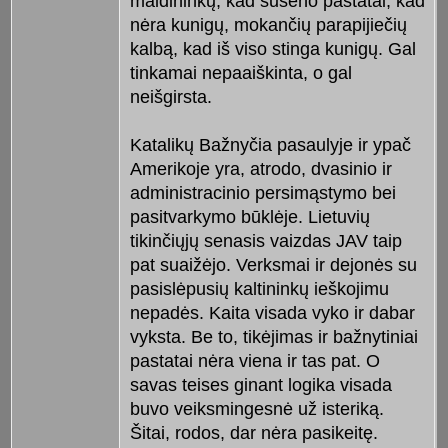
maldininkų, kad suseno pastatai, kad
nėra kunigų, mokančių parapijiečių
kalbą, kad iš viso stinga kunigų. Gal
tinkamai nepaaiškinta, o gal
neišgirsta.
Katalikų Bažnyčia pasaulyje ir ypač
Amerikoje yra, atrodo, dvasinio ir
administracinio persimąstymo bei
pasitvarkymo būklėje. Lietuvių
tikinčiųjų senasis vaizdas JAV taip
pat suaižėjo. Verksmai ir dejonės su
pasislėpusių kaltininkų ieškojimu
nepadės. Kaita visada vyko ir dabar
vyksta. Be to, tikėjimas ir bažnytiniai
pastatai nėra viena ir tas pat. O
savas teises ginant logika visada
buvo veiksmingesnė už isteriką.
Šitai, rodos, dar nėra pasikeitę.