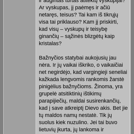
ir augintas turtas atitektų vyskupijai?
Ar vyskupas, jį paėmęs ir ačiū
netaręs, teisus? Tai kam iš tikrųjų
visa tai priklauso? Kam jį priskirti,
kad visų – vyskupų ir teisybę
ginančių – sąžinės blizgėtų kaip
kristalas?
Bažnyčios statybai aukojusių jau
nėra. Ir jų vaikai iškriko, o vaikaičiai
net negirdėjo, kad vargingieji seneliai
kažkada lengvomis rankomis žarstė
pinigėlius bažnyčioms. Žinoma, yra
grupelė atsitiktinių ištikimų
parapijiečių, maldai susirenkančių,
kad į save atkreiptį Dievo akis. Bet jie
tų maldos namų nestatė. Tik jų
suolus kiek nuzulino. Jei tai buvo
lietuvių įkurta, jų lankoma ir