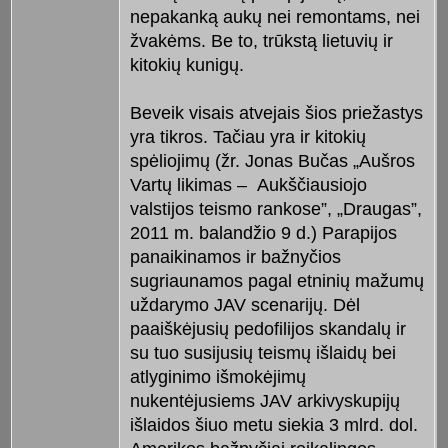
nepakanką aukų nei remontams, nei
žvakėms. Be to, trūkstą lietuvių ir
kitokių kunigų.
Beveik visais atvejais šios priežastys
yra tikros. Tačiau yra ir kitokių
spėliojimų (žr. Jonas Bučas „Aušros
Vartų likimas – Aukščiausiojo
valstijos teismo rankose”, „Draugas”,
2011 m. balandžio 9 d.) Parapijos
panaikinamos ir bažnyčios
sugriaunamos pagal etninių mažumų
uždarymo JAV scenarijų. Dėl
paaiškėjusių pedofilijos skandalų ir
su tuo susijusių teismų išlaidų bei
atlyginimo išmokėjimų
nukentėjusiems JAV arkivyskupijų
išlaidos šiuo metu siekia 3 mlrd. dol.