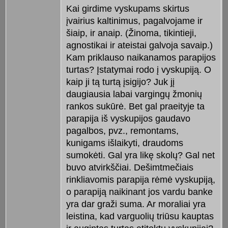
Kai girdime vyskupams skirtus
įvairius kaltinimus, pagalvojame ir
šiaip, ir anaip. (Žinoma, tikintieji,
agnostikai ir ateistai galvoja savaip.)
Kam priklauso naikanamos parapijos
turtas? Įstatymai rodo į vyskupiją. O
kaip ji tą turtą įsigijo? Juk jį
daugiausia labai vargingų žmonių
rankos sukūrė. Bet gal praeityje ta
parapija iš vyskupijos gaudavo
pagalbos, pvz., remontams,
kunigams išlaikyti, draudoms
sumokėti. Gal yra likę skolų? Gal net
buvo atvirkščiai. Dešimtmečiais
rinkliavomis parapija rėmė vyskupiją,
o parapiją naikinant jos vardu banke
yra dar graži suma. Ar moraliai yra
leistina, kad varguolių triūsu kauptas