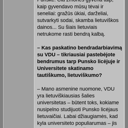
kaip gyvendavo mūsų tėvai ir
seneliai: gražūs ūkiai, darželiai,
sutvarkyti sodai, skamba lietuviškos
dainos... Su šiais lietuviais
netrukome rasti bendrą kalbą.
– Kas paskatino bendradarbiavimą
su VDU – tikriausiai pastebėjote
bendrumus tarp Punsko licėjuje ir
Universitete skatinamo
tautiškumo, lietuviškumo?
– Mano asmenine nuomone, VDU
yra lietuviškiausias šalies
universitetas – būtent toks, kokiame
nusipelno studijuoti Punsko licėjaus
lietuvaičiai. Labai džiaugiamės, kad
kyla universiteto populiarumas – jis