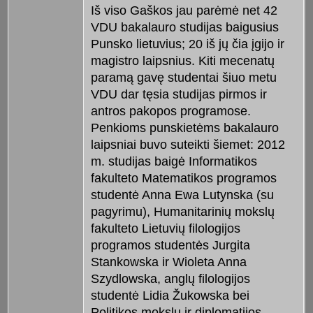
Iš viso Gaškos jau parėmė net 42
VDU bakalauro studijas baigusius
Punsko lietuvius; 20 iš jų čia įgijo ir
magistro laipsnius. Kiti mecenatų
paramą gavę studentai šiuo metu
VDU dar tęsia studijas pirmos ir
antros pakopos programose.
Penkioms punskietėms bakalauro
laipsniai buvo suteikti šiemet: 2012
m. studijas baigė Informatikos
fakulteto Matematikos programos
studentė Anna Ewa Lutynska (su
pagyrimu), Humanitarinių mokslų
fakulteto Lietuvių filologijos
programos studentės Jurgita
Stankowska ir Wioleta Anna
Szydlowska, anglų filologijos
studentė Lidia Žukowska bei
Politikos mokslų ir diplomatijos