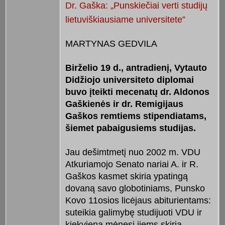
Dr. Gaška: „Punskiečiai verti studijų
lietuviškiausiame universitete”
MARTYNAS GEDVILA
Birželio 19 d., antradienį, Vytauto
Didžiojo universiteto diplomai
buvo įteikti mecenatų dr. Aldonos
Gaškienės ir dr. Remigijaus
Gaškos remtiems stipendiatams,
šiemet pabaigusiems studijas.
Jau dešimtmetį nuo 2002 m. VDU
Atkuriamojo Senato nariai A. ir R.
Gaškos kasmet skiria ypatingą
dovaną savo globotiniams, Punsko
Kovo 11osios licėjaus abiturientams:
suteikia galimybę studijuoti VDU ir
kiekvieną mėnesį jiems skiria