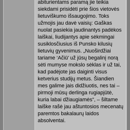
abiturientams paramą jie teikia
siekdami prisidėti prie šios vietovės
lietuviškumo išsaugojimo. Toks
užmojis jau davė vaisių: Gaškas
nuolat pasiekia jaudinantys padėkos
laiškai, liudijantys apie sėkmingai
susiklosčiusius iš Punsko kilusių
lietuvių gyvenimus. „Nuoširdžiai
tariame ‘Ačiū’ už jūsų begalinį norą
sėti mumyse mokslo sėklas ir už tai,
kad padėjote jas daiginti visus
ketverius studijų metus. Šiandien
mes galime jais didžiuotis, nes tai –
pirmoji mūsų derlinga rugiapjūtė,
kuria labai džiaugiamės”, – šiltame
laiške rašė jau aštuntosios mecenatų
paremtos bakalaurų laidos
absolventai.