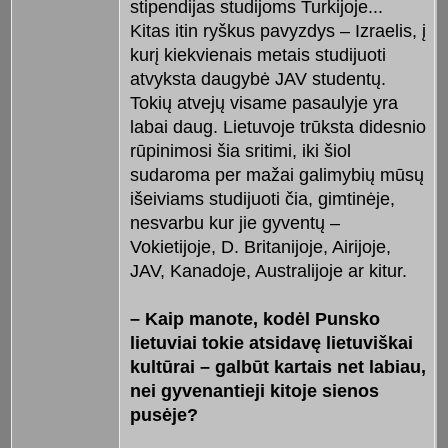
stipendijas studijoms Turkijoje...
Kitas itin ryškus pavyzdys – Izraelis, į
kurį kiekvienais metais studijuoti
atvyksta daugybė JAV studentų.
Tokių atvejų visame pasaulyje yra
labai daug. Lietuvoje trūksta didesnio
rūpinimosi šia sritimi, iki šiol
sudaroma per mažai galimybių mūsų
išeiviams studijuoti čia, gimtinėje,
nesvarbu kur jie gyventų –
Vokietijoje, D. Britanijoje, Airijoje,
JAV, Kanadoje, Australijoje ar kitur.
– Kaip manote, kodėl Punsko
lietuviai tokie atsidavę lietuviškai
kultūrai – galbūt kartais net labiau,
nei gyvenantieji kitoje sienos
pusėje?