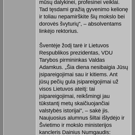
mūsų dalykinei, profesinei veiklai.
Tad tęsdami gražią gyvenimo kelionę
ir toliau nepamirškite šių mokslo bei
dorovės švyturių”, – absolventams
linkėjo rektorius.
Šventėje žodį tarė ir Lietuvos
Respublikos prezidentas, VDU
Tarybos pirmininkas Valdas
Adamkus. „Šia diena nesibaigia Jūsų
įsipareigojimai sau ir kitiems. Ant
jūsų pečių gula įsipareigojimai už
visos Lietuvos ateitį: tai
įsipareigojimai, reikšmingi jau
tūkstantį metų skaičiuojančiai
valstybės istorijai”, – sakė jis.
Naujuosius alumnus šiltai išlydėjo ir
Švietimo ir mokslo ministerijos
kancleris Dainius Numgaudis: