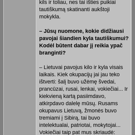
kils ir toliau, nes tai išties puikiai
tautiškumą skatinanti aukštoji
mokykla.
– Jūsų nuomone, kokie didžiausi
pavojai šiandien kyla tautiškumui?
Kodėl būtent dabar jį reikia ypač
branginti?
– Lietuvai pavojus kilo ir kyla visais
laikais. Kiek okupacijų jai jau teko
ištverti: šalį buvo užėmę švedai,
prancūzai, rusai, lenkai, vokiečiai... Ir
kiekvieną kartą pasiimdavo,
atkirpdavo dalelę mūsų. Rusams
okupavus Lietuvą, žmonės buvo
tremiami į Sibirą, tai buvo
intelektualai, patriotai, mokytojai...
Vokiečiai taip pat mus skriaudė: