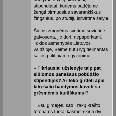
stipendiatai, kuriems padėjome
žengti pirmuosius savarankiškus
žingsnius, po studijų įsitvirtina šalyje.
Šiems žmonėms svetima sovietinė
galvosena, jie dori, nepaperkami.
Tokios asmenybės Lietuvos
valdžioje, Seime būtų lyg deimantas
šalies politiniame gyvenime.
– Tikriausiai užsienyje taip pat
siūlomos panašaus pobūdžio
stipendijos? Ar teko girdėti apie
kitų šalių bandymus kovoti su
grėsmėmis tautiškumui?
– Esu girdėjęs, kad Trakų krašto
totoriams turkai kasmet skiria dvi