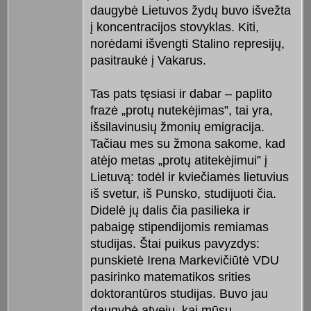
daugybė Lietuvos žydų buvo išvežta
į koncentracijos stovyklas. Kiti,
norėdami išvengti Stalino represijų,
pasitraukė į Vakarus.
Tas pats tęsiasi ir dabar – paplito
frazė „protų nutekėjimas”, tai yra,
išsilavinusių žmonių emigracija.
Tačiau mes su žmona sakome, kad
atėjo metas „protų atitekėjimui” į
Lietuvą: todėl ir kviečiamės lietuvius
iš svetur, iš Punsko, studijuoti čia.
Didelė jų dalis čia pasilieka ir
pabaigę stipendijomis remiamas
studijas. Štai puikus pavyzdys:
punskietė Irena Markevičiūtė VDU
pasirinko matematikos srities
doktorantūros studijas. Buvo jau
daugybė atvejų, kai mūsų