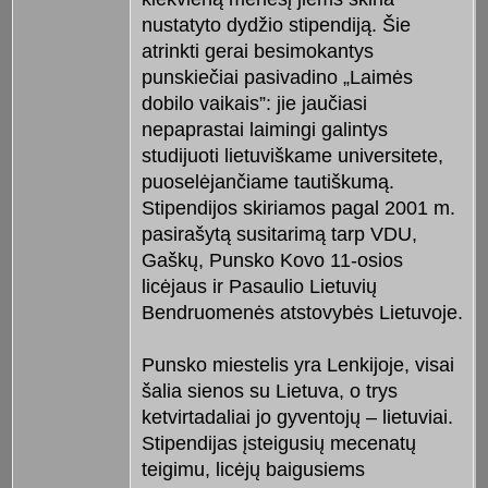
nustatyto dydžio stipendiją. Šie
atrinkti gerai besimokantys
punskiečiai pasivadino „Laimės
dobilo vaikais”: jie jaučiasi
nepaprastai laimingi galintys
studijuoti lietuviškame universitete,
puoselėjančiame tautiškumą.
Stipendijos skiriamos pagal 2001 m.
pasirašytą susitarimą tarp VDU,
Gaškų, Punsko Kovo 11-osios
licėjaus ir Pasaulio Lietuvių
Bendruomenės atstovybės Lietuvoje.
Punsko miestelis yra Lenkijoje, visai
šalia sienos su Lietuva, o trys
ketvirtadaliai jo gyventojų – lietuviai.
Stipendijas įsteigusių mecenatų
teigimu, licėjų baigusiems