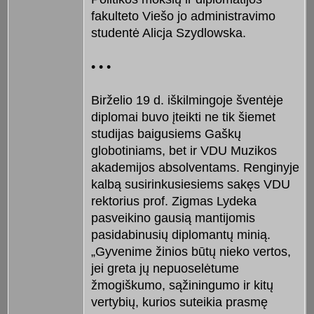
fakulteto Viešo jo administravimo
studentė Alicja Szydlowska.
• • •
Birželio 19 d. iškilmingoje šventėje
diplomai buvo įteikti ne tik šiemet
studijas baigusiems Gaškų
globotiniams, bet ir VDU Muzikos
akademijos absolventams. Renginyje
kalbą susirinkusiesiems sakęs VDU
rektorius prof. Zigmas Lydeka
pasveikino gausią mantijomis
pasidabinusių diplomantų minią.
„Gyvenime žinios būtų nieko vertos,
jei greta jų nepuoselėtume
žmogiškumo, sąžiningumo ir kitų
vertybių, kurios suteikia prasmę