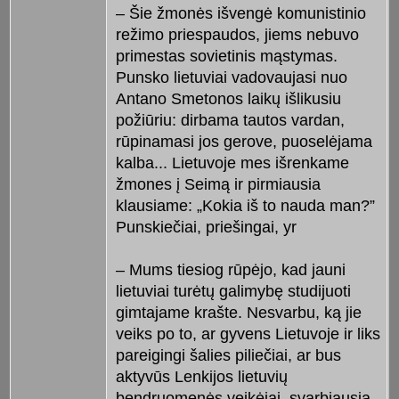
– Šie žmonės išvengė komunistinio
režimo priespaudos, jiems nebuvo
primestas sovietinis mąstymas.
Punsko lietuviai vadovaujasi nuo
Antano Smetonos laikų išlikusiu
požiūriu: dirbama tautos vardan,
rūpinamasi jos gerove, puoselėjama
kalba... Lietuvoje mes išrenkame
žmones į Seimą ir pirmiausia
klausiame: „Kokia iš to nauda man?”
Punskiečiai, priešingai, yr
– Mums tiesiog rūpėjo, kad jauni
lietuviai turėtų galimybę studijuoti
gimtajame krašte. Nesvarbu, ką jie
veiks po to, ar gyvens Lietuvoje ir liks
pareigingi šalies piliečiai, ar bus
aktyvūs Lenkijos lietuvių
bendruomenės veikėjai, svarbiausia