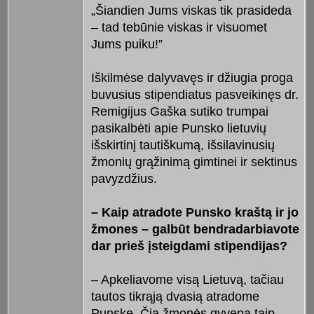
„Šiandien Jums viskas tik prasideda
– tad tebūnie viskas ir visuomet
Jums puiku!”
Iškilmėse dalyvavęs ir džiugia proga
buvusius stipendiatus pasveikinęs dr.
Remigijus Gaška sutiko trumpai
pasikalbėti apie Punsko lietuvių
išskirtinį tautiškumą, išsilavinusių
žmonių grąžinimą gimtinei ir sektinus
pavyzdžius.
– Kaip atradote Punsko kraštą ir jo
žmones – galbūt bendradarbiavote
dar prieš įsteigdami stipendijas?
– Apkeliavome visą Lietuvą, tačiau
tautos tikrąją dvasią atradome
Punske. Čia žmonės gyvena taip,