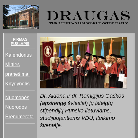
PIRMAS
PUSLAPIS
Kalendorius
Mirties
pranešimai
Knygynėlis
Dr. Aldona ir dr. Remigijus Gaškos
Nuomonės
(apsirengę šviesiai) jų įsteigtų
Nuorodos
stipendijų Punsko lietuviams,
Prenumerata
studijuojantiems VDU, įteikimo
šventėje.