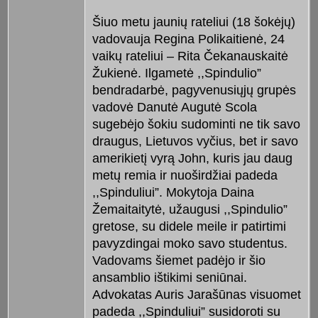
Šiuo metu jaunių rateliui (18 šokėjų)
vadovauja Regina Polikaitienė, 24
vaikų rateliui – Rita Čekanauskaitė
Žukienė. Ilgametė ,,Spindulio”
bendradarbė, pagyvenusiųjų grupės
vadovė Danutė Augutė Scola
sugebėjo šokiu sudominti ne tik savo
draugus, Lietuvos vyčius, bet ir savo
amerikietį vyrą John, kuris jau daug
metų remia ir nuoširdžiai padeda
,,Spinduliui”. Mokytoja Daina
Žemaitaitytė, užaugusi ,,Spindulio”
gretose, su didele meile ir patirtimi
pavyzdingai moko savo studentus.
Vadovams šiemet padėjo ir šio
ansamblio ištikimi seniūnai.
Advokatas Auris Jarašūnas visuomet
padeda ,,Spinduliui” susidoroti su