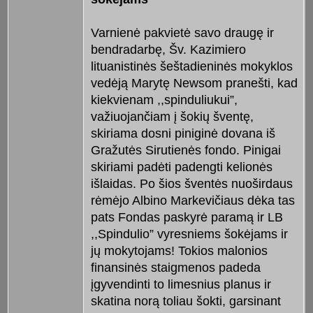
Varnienė pakvietė savo draugę ir
bendradarbę, Šv. Kazimiero
lituanistinės šeštadieninės mokyklos
vedėją Marytę Newsom pranešti, kad
kiekvienam ,,spinduliukui”,
važiuojančiam į šokių šventę,
skiriama dosni piniginė dovana iš
Gražutės Sirutienės fondo. Pinigai
skiriami padėti padengti kelionės
išlaidas. Po šios šventės nuoširdaus
rėmėjo Albino Markevičiaus dėka tas
pats Fondas paskyrė paramą ir LB
,,Spindulio” vyresniems šokėjams ir
jų mokytojams! Tokios malonios
finansinės staigmenos padeda
įgyvendinti to limesnius planus ir
skatina norą toliau šokti, garsinant