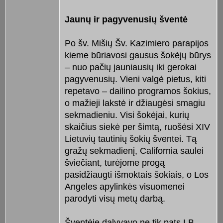
Jaunų ir pagyvenusių šventė
Po šv. Mišių Šv. Kazimiero parapijos
kieme būriavosi gausus šokėjų būrys
– nuo pačių jauniausių iki gerokai
pagyvenusių. Vieni valgė pietus, kiti
repetavo – dailino programos šokius,
o mažieji lakstė ir džiaugėsi smagiu
sekmadieniu. Visi šokėjai, kurių
skaičius siekė per šimtą, ruošėsi XIV
Lietuvių tautinių šokių šventei. Tą
gražų sekmadienį, California saulei
šviečiant, turėjome progą
pasidžiaugti išmoktais šokiais, o Los
Angeles apylinkės visuomenei
parodyti visų metų darbą.
Šventėje dalyvavo ne tik pats LB