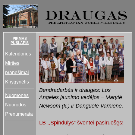
PIRMAS
PUSLAPIS
Kalendorius
Mirties
pranešimai
Knygynėlis
Bendradarbės ir draugės: Los
Nuomonės
Angeles jaunimo vedėjos – Marytė
Nuorodos
Newsom (k.) ir Danguolė Varnienė.
Prenumerata
LB ,,Spindulys” šventei pasiruošęs!