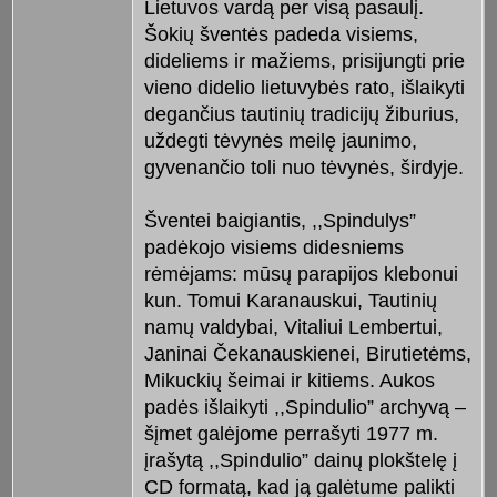
Lietuvos vardą per visą pasaulį.
Šokių šventės padeda visiems,
dideliems ir mažiems, prisijungti prie
vieno didelio lietuvybės rato, išlaikyti
degančius tautinių tradicijų žiburius,
uždegti tėvynės meilę jaunimo,
gyvenančio toli nuo tėvynės, širdyje.
Šventei baigiantis, ,,Spindulys”
padėkojo visiems didesniems
rėmėjams: mūsų parapijos klebonui
kun. Tomui Karanauskui, Tautinių
namų valdybai, Vitaliui Lembertui,
Janinai Čekanauskienei, Birutietėms,
Mikuckių šeimai ir kitiems. Aukos
padės išlaikyti ,,Spindulio” archyvą –
šįmet galėjome perrašyti 1977 m.
įrašytą ,,Spindulio” dainų plokštelę į
CD formatą, kad ją galėtume palikti