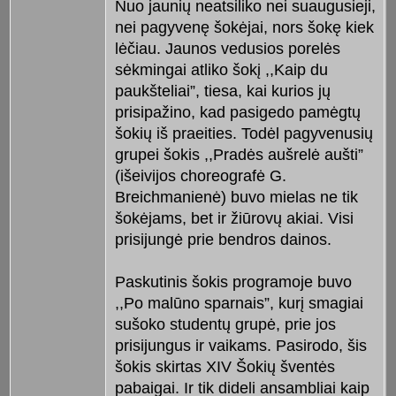
Nuo jaunių neatsiliko nei suaugusieji,
nei pagyvenę šokėjai, nors šokę kiek
lėčiau. Jaunos vedusios porelės
sėkmingai atliko šokį ,,Kaip du
paukšteliai”, tiesa, kai kurios jų
prisipažino, kad pasigedo pamėgtų
šokių iš praeities. Todėl pagyvenusių
grupei šokis ,,Pradės aušrelė aušti”
(išeivijos choreografė G.
Breichmanienė) buvo mielas ne tik
šokėjams, bet ir žiūrovų akiai. Visi
prisijungė prie bendros dainos.
Paskutinis šokis programoje buvo
,,Po malūno sparnais”, kurį smagiai
sušoko studentų grupė, prie jos
prisijungus ir vaikams. Pasirodo, šis
šokis skirtas XIV Šokių šventės
pabaigai. Ir tik dideli ansambliai kaip