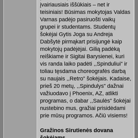
įvairiausiais iššūkiais – net ir
teisiniais! Būsimas mokytojas Valdas
Varnas padėjo pasiruošti vaikų
grupei ir studentams. Studentų
šokėjai Gytis Joga su Andreja
Dabšytė pirmąkart prisijungė kaip
mokytojų padėjėjai. Gilią padėką
reiškiame ir Sigitai Barysienei, kuri
vis randa laiko padėti ,,Spinduliui” ir
toliau tęsdama choreografės darbą
su naujais ,,Retro” šokėjais. Kadaise,
prieš 20 metų, ,,Spindulys” dažnai
važiuodavo į Phoenix, AZ, atlikti
programas, o dabar ,,Saulės” šokėjai
nustebino mus, gražiai prisidėdami
prie mūsų programos. Ačiū visiems!
Gražinos Sirutienės dovana
šokėjams