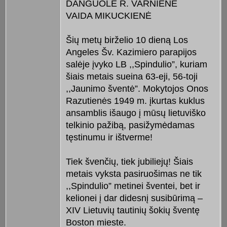
DANGUOLĖ R. VARNIENĖ
VAIDA MIKUCKIENĖ
Šių metų birželio 10 dieną Los
Angeles Šv. Kazimiero parapijos
salėje įvyko LB ,,Spindulio”, kuriam
šiais metais sueina 63-eji, 56-toji
,,Jaunimo šventė”. Mokytojos Onos
Razutienės 1949 m. įkurtas kuklus
ansamblis išaugo į mūsų lietuviško
telkinio pažibą, pasižymėdamas
tęstinumu ir ištverme!
Tiek švenčių, tiek jubiliejų! Šiais
metais vyksta pasiruošimas ne tik
,,Spindulio” metinei šventei, bet ir
kelionei į dar didesnį susibūrimą –
XIV Lietuvių tautinių šokių šventę
Boston mieste.