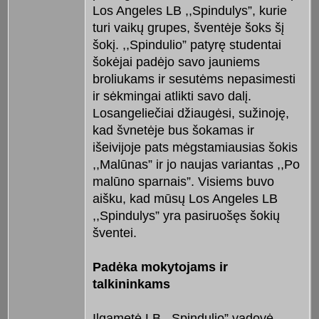
Los Angeles LB ,,Spindulys”, kurie
turi vaikų grupes, šventėje šoks šį
šokį. ,,Spindulio” patyrę studentai
šokėjai padėjo savo jauniems
broliukams ir sesutėms nepasimesti
ir sėkmingai atlikti savo dalį.
Losangeliečiai džiaugėsi, sužinoję,
kad švnetėje bus šokamas ir
išeivijoje pats mėgstamiausias šokis
,,Malūnas” ir jo naujas variantas ,,Po
malūno sparnais”. Visiems buvo
aišku, kad mūsų Los Angeles LB
,,Spindulys” yra pasiruošęs šokių
šventei.
Padėka mokytojams ir
talkininkams
Ilgametė LB ,,Spindulio” vadovė