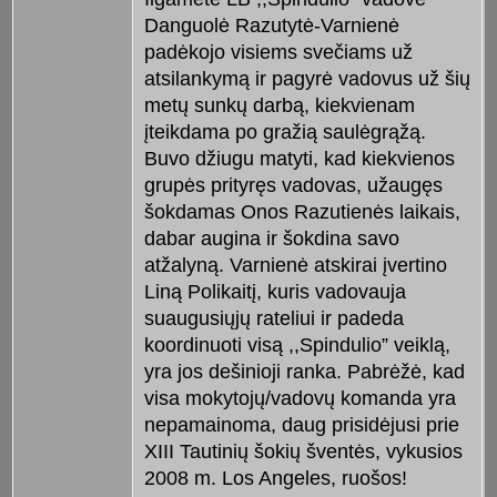
Danguolė Razutytė-Varnienė
padėkojo visiems svečiams už
atsilankymą ir pagyrė vadovus už šių
metų sunkų darbą, kiekvienam
įteikdama po gražią saulėgrąžą.
Buvo džiugu matyti, kad kiekvienos
grupės prityręs vadovas, užaugęs
šokdamas Onos Razutienės laikais,
dabar augina ir šokdina savo
atžalyną. Varnienė atskirai įvertino
Liną Polikaitį, kuris vadovauja
suaugusiųjų rateliui ir padeda
koordinuoti visą ,,Spindulio” veiklą,
yra jos dešinioji ranka. Pabrėžė, kad
visa mokytojų/vadovų komanda yra
nepamainoma, daug prisidėjusi prie
XIII Tautinių šokių šventės, vykusios
2008 m. Los Angeles, ruošos!