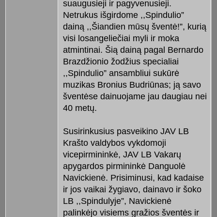
suaugusieji ir pagyvenusieji.
Netrukus išgirdome ,,Spindulio”
dainą ,,Šiandien mūsų šventė!”, kurią
visi losangeliečiai myli ir moka
atmintinai. Šią dainą pagal Bernardo
Brazdžionio žodžius specialiai
,,Spindulio” ansambliui sukūrė
muzikas Bronius Budriūnas; ją savo
šventėse dainuojame jau daugiau nei
40 metų.
Susirinkusius pasveikino JAV LB
Krašto valdybos vykdomoji
vicepirmininkė, JAV LB Vakarų
apygardos pirmininkė Danguolė
Navickienė. Prisiminusi, kad kadaise
ir jos vaikai žygiavo, dainavo ir šoko
LB ,,Spindulyje”, Navickienė
palinkėjo visiems gražios šventės ir