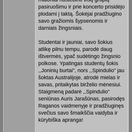
pasiruošimu ir prie koncerto prisidėjo
plodami į taktą. Šokėjai pradžiugino
savo gražiomis šypsenomis ir
darniais žingsniais.
Studentai ir jauniai, savo šokius
atlikę pilnu tempu, parodė daug
ištvermės, ypač sudėtingo žingsnio
polkose. Ypatingas studentų šokis
,,Joninių burtai”, nors ,,Spindulio” jau
šoktas Australijoje, atrodė mielas ir
savas, pritaikytas birželio mėnesiui.
Staigmeną padarė ,,Spindulio”
seniūnas Auris Jarašūnas, pasirodęs
Raganos vaidmenyje ir pradžiuginęs
svečius savo šmaikščia vaidyba ir
kūrybiška apranga!