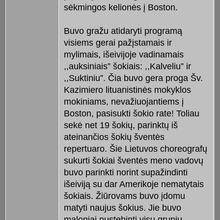
sėkmingos kelionės į Boston.
Buvo gražu atidaryti programą
visiems gerai pažįstamais ir
mylimais, išeivijoje vadinamais
,,auksiniais” šokiais: ,,Kalveliu” ir
,,Suktiniu”. Čia buvo gera proga Šv.
Kazimiero lituanistinės mokyklos
mokiniams, nevažiuojantiems į
Boston, pasisukti šokio rate! Toliau
sekė net 19 šokių, parinktų iš
ateinančios šokių šventės
repertuaro. Šie Lietuvos choreografų
sukurti šokiai šventės meno vadovų
buvo parinkti norint supažindinti
išeiviją su dar Amerikoje nematytais
šokiais. Žiūrovams buvo įdomu
matyti naujus šokius. Jie buvo
maloniai nustebinti visų grupių