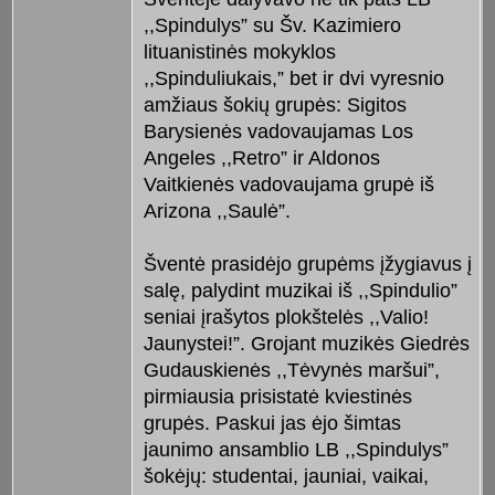
,,Spindulys” su Šv. Kazimiero
lituanistinės mokyklos
,,Spinduliukais,” bet ir dvi vyresnio
amžiaus šokių grupės: Sigitos
Barysienės vadovaujamas Los
Angeles ,,Retro” ir Aldonos
Vaitkienės vadovaujama grupė iš
Arizona ,,Saulė”.
Šventė prasidėjo grupėms įžygiavus į
salę, palydint muzikai iš ,,Spindulio”
seniai įrašytos plokštelės ,,Valio!
Jaunystei!”. Grojant muzikės Giedrės
Gudauskienės ,,Tėvynės maršui”,
pirmiausia prisistatė kviestinės
grupės. Paskui jas ėjo šimtas
jaunimo ansamblio LB ,,Spindulys”
šokėjų: studentai, jauniai, vaikai,