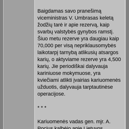
Baigdamas savo pranešimą
viceministras V. Umbrasas keletą
žodžių tarė ir apie rezervą, kaip
svarbų valstybės gynybos ramstį.
Šiuo metu rezerve yra daugiau kaip
70,000 per visą nepriklausomybės
laikotarpį tarnybą atlikusių atsargos
karių, o aktyviame rezerve yra 4,500
karių. Jie periodiškai dalyvauja
kariniuose mokymuose, yra
kviečiami atlikti įvairias kariuomenės
užduotis, dalyvauja tarptautinėse
operacijose.
* * *
Kariuomenės vadas gen. mjr. A.
Pocius kalbėjo apie Lietuvos