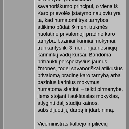
savanoriškumo principui, o viena iš
Karo prievolės įstatymo naujovių yra
ta, kad numatomi trys tarnybos
atlikimo būdai: 9 mėn. trukmės
nuolatinė privalomoji pradinė karo
tarnyba; baziniai kariniai mokymai,
trunkantys iki 3 mėn. ir jaunesniųjų
karininkų vadų kursai. Bandoma
pritraukti perspektyvius jaunus
žmones, todėl savanoriškai atlikusius
privalomą pradinę karo tarnybą arba
bazinius karinius mokymus
numatoma skatinti – teikti pirmenybę,
jiems stojant į aukštąsias mokyklas,
atlyginti dalį studijų kainos,
subsidijuoti jų darbą ir įdarbinimą.
Viceministras kalbėjo ir piliečių