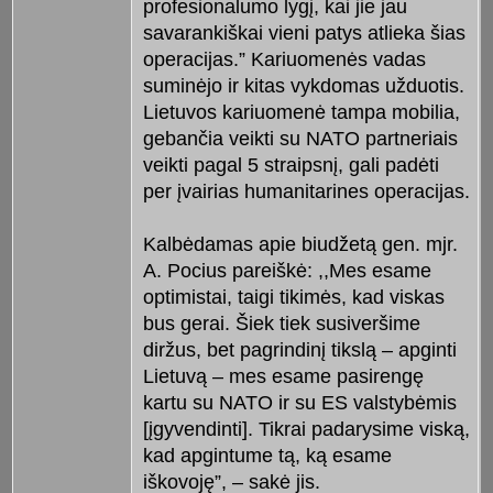
profesionalumo lygį, kai jie jau
savarankiškai vieni patys atlieka šias
operacijas.” Kariuomenės vadas
suminėjo ir kitas vykdomas užduotis.
Lietuvos kariuomenė tampa mobilia,
gebančia veikti su NATO partneriais
veikti pagal 5 straipsnį, gali padėti
per įvairias humanitarines operacijas.
Kalbėdamas apie biudžetą gen. mjr.
A. Pocius pareiškė: ,,Mes esame
optimistai, taigi tikimės, kad viskas
bus gerai. Šiek tiek susiveršime
diržus, bet pagrindinį tikslą – apginti
Lietuvą – mes esame pasirengę
kartu su NATO ir su ES valstybėmis
[įgyvendinti]. Tikrai padarysime viską,
kad apgintume tą, ką esame
iškovoję”, – sakė jis.