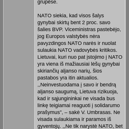
grupėse.
NATO siekia, kad visos šalys
gynybai skirtų bent 2 proc. savo
šalies BVP. Viceministras pastebėjo,
jog Europos valstybės nėra
pavyzdingos NATO narės ir nuolat
sulaukia NATO vadovybės kritikos.
Lietuvai, kuri nuo pat įstojimo į NATO
yra viena iš mažiausiai lėšų gynybai
skiriančių aljanso narių, šios
pastabos yra itin aktualios.
,,Neinvestuodama į savo ir bendrą
aljanso saugumą, Lietuva rizikuoja,
kad ir sąjungininkai ne visada bus
linkę teigiamai reaguoti į solidarumo
prašymus”, – sakė V. Umbrasas. Ne
visada sulaukiama ir paramos iš
gyventojų. ,,Ne tik narystė NATO, bet