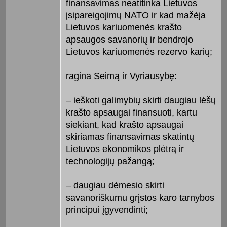
finansavimas neatitinka Lietuvos
įsipareigojimų NATO ir kad mažėja
Lietuvos kariuomenės krašto
apsaugos savanorių ir bendrojo
Lietuvos kariuomenės rezervo karių;
ragina Seimą ir Vyriausybę:
– ieškoti galimybių skirti daugiau lėšų
krašto apsaugai finansuoti, kartu
siekiant, kad krašto apsaugai
skiriamas finansavimas skatintų
Lietuvos ekonomikos plėtrą ir
technologijų pažangą;
– daugiau dėmesio skirti
savanoriškumu grįstos karo tarnybos
principui įgyvendinti;