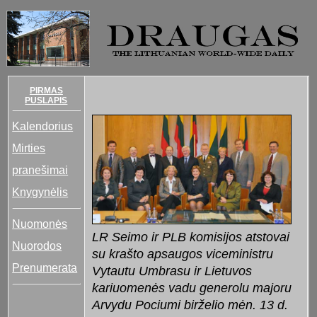
PIRMAS
PUSLAPIS
Kalendorius
Mirties
pranešimai
Knygynėlis
Nuomonės
LR Seimo ir PLB komisijos atstovai
Nuorodos
su krašto apsaugos viceministru
Prenumerata
Vytautu Umbrasu ir Lietuvos
kariuomenės vadu generolu majoru
Arvydu Pociumi birželio mėn. 13 d.