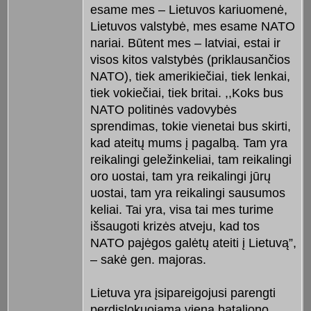
esame mes – Lietuvos kariuomenė,
Lietuvos valstybė, mes esame NATO
nariai. Būtent mes – latviai, estai ir
visos kitos valstybės (priklausančios
NATO), tiek amerikiečiai, tiek lenkai,
tiek vokiečiai, tiek britai. ,,Koks bus
NATO politinės vadovybės
sprendimas, tokie vienetai bus skirti,
kad ateitų mums į pagalbą. Tam yra
reikalingi geležinkeliai, tam reikalingi
oro uostai, tam yra reikalingi jūrų
uostai, tam yra reikalingi sausumos
keliai. Tai yra, visa tai mes turime
išsaugoti krizės atveju, kad tos
NATO pajėgos galėtų ateiti į Lietuvą”,
– sakė gen. majoras.
Lietuva yra įsipareigojusi parengti
perdislokuojamą vieną bataliono