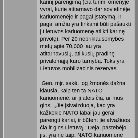
karinį parengimą (čia turimi omenyje
vyrai, kurie atitarnavo dar sovietinėje
kariuomenėje ir pagal įstatymą, ir
pagal amžių yra tinkami būti pašaukti
į Lietuvos kariuomenę atlikti karinę
privolę). Per 20 nepriklausomybės
metų apie 70,000 jau yra
atitarnavusių, atlikusių pradinę
privalomąją karo tarnybą. Toks yra
Lietuvos mobilizacinis rezervas.
Gen. mjr. sakė, jog žmonės dažnai
klausia, kaip ten ta NATO
kariuomenė, ar ji ateis čia, ar mus
gins. ,,Jie įsivaizduoja, kad yra
kažkokie NATO labai jau gerai
parengti kariai, ir būtent jie atvažiuos
čia ir gins Lietuvą.” Deja, pastebėjo
jis, yra ne taip. NATO kariuomenė