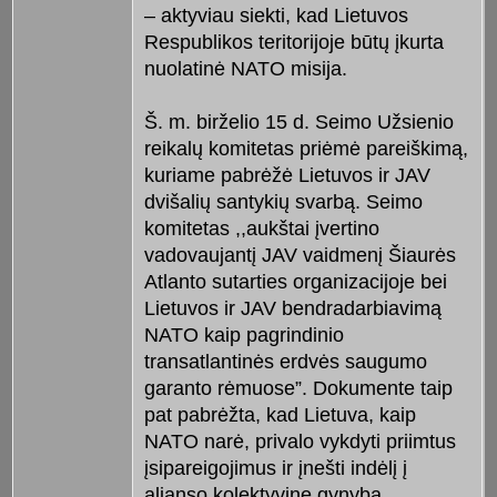
– aktyviau siekti, kad Lietuvos
Respublikos teritorijoje būtų įkurta
nuolatinė NATO misija.
Š. m. birželio 15 d. Seimo Užsienio
reikalų komitetas priėmė pareiškimą,
kuriame pabrėžė Lietuvos ir JAV
dvišalių santykių svarbą. Seimo
komitetas ,,aukštai įvertino
vadovaujantį JAV vaidmenį Šiaurės
Atlanto sutarties organizacijoje bei
Lietuvos ir JAV bendradarbiavimą
NATO kaip pagrindinio
transatlantinės erdvės saugumo
garanto rėmuose”. Dokumente taip
pat pabrėžta, kad Lietuva, kaip
NATO narė, privalo vykdyti priimtus
įsipareigojimus ir įnešti indėlį į
aljanso kolektyvinę gynybą,