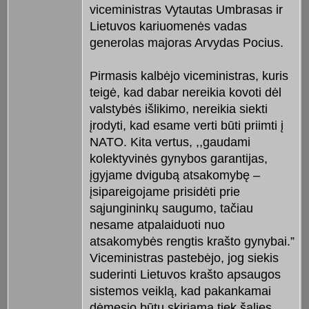
viceministras Vytautas Umbrasas ir
Lietuvos kariuomenės vadas
generolas majoras Arvydas Pocius.
Pirmasis kalbėjo viceministras, kuris
teigė, kad dabar nereikia kovoti dėl
valstybės išlikimo, nereikia siekti
įrodyti, kad esame verti būti priimti į
NATO. Kita vertus, ,,gaudami
kolektyvinės gynybos garantijas,
įgyjame dvigubą atsakomybę –
įsipareigojame prisidėti prie
sąjungininkų saugumo, tačiau
nesame atpalaiduoti nuo
atsakomybės rengtis krašto gynybai.”
Viceministras pastebėjo, jog siekis
suderinti Lietuvos krašto apsaugos
sistemos veiklą, kad pakankamai
dėmesio būtų skiriama tiek šalies