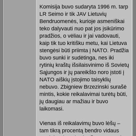
Komisija buvo sudaryta 1996 m. tarp
LR Seimo ir tik JAV Lietuvių
Bendruomenės, kurioje asmeniškai
teko dalyvauti nuo pat jos įsikūrimo
pradžios, o vėliau ir jai vadovauti,
kaip tik tuo kritišku metu, kai Lietuva
stengėsi būti priimta į NATO. Pradžia
buvo sunki ir sudėtinga, nes iki
rytinių kraštų išsilaisvinimo iš Sovietų
Sąjungos ir jų pareikšto noro įstoti į
NATO aiškių įstojimo taisyklių
nebuvo. Zbigniew Brzezinski surašė
mintis, kokie reikalavimai turėtų būti,
jų daugiau ar mažiau ir buvo
laikomasi.
Vienas iš reikalavimų buvo lėšų –
tam tikrą procentą bendro vidaus