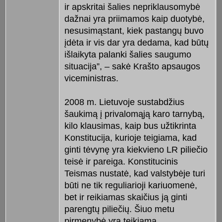
ir apskritai šalies nepriklausomybė
dažnai yra priimamos kaip duotybė,
nesusimąstant, kiek pastangų buvo
įdėta ir vis dar yra dedama, kad būtų
išlaikyta palanki šalies saugumo
situacija”, – sakė Krašto apsaugos
viceministras.
2008 m. Lietuvoje sustabdžius
šaukimą į privalomąją karo tarnybą,
kilo klausimas, kaip bus užtikrinta
Konstitucija, kurioje teigiama, kad
ginti tėvynę yra kiekvieno LR piliečio
teisė ir pareiga. Konstitucinis
Teismas nustatė, kad valstybėje turi
būti ne tik reguliarioji kariuomenė,
bet ir reikiamas skaičius ją ginti
parengtų piliečių. Šiuo metu
pirmenybė yra teikiama