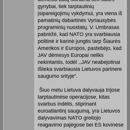
gynybai, tiek tarptautinių
įsipareigojimų vykdymui, yra viena iš
pamatinių dabartinės Vyriausybės
programinių nuostatų. V. Umbrasas
pabrėžė, kad NATO yra svarbiausia
politinė ir karinė jungtis tarp Šiaurės
Amerikos ir Europos, pastebėjo, kad
JAV dėmesys Europai neliks
nekintantis, todėl ,,JAV neabejotinai
išlieka svarbiausia Lietuvos partnere
saugumo srityje”.
Šiuo metu Lietuva dalyvauja trijose
tarptautinėse operacijose, kitas
svarbus indėlis, stiprinant
euroatlantinį saugumą, yra Lietuvos
dalyvavimas NATO greitojo
reagavimo pajėgose bei ES kovinėse