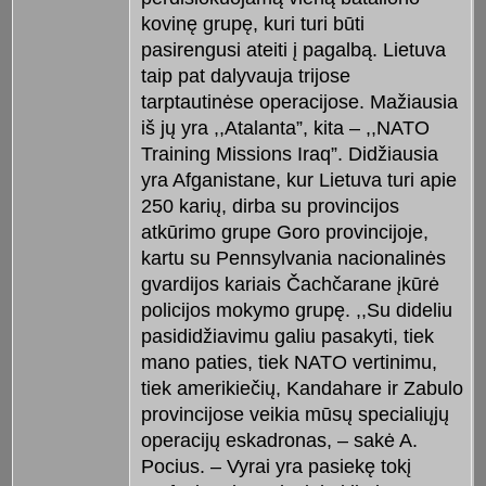
kovinę grupę, kuri turi būti
pasirengusi ateiti į pagalbą. Lietuva
taip pat dalyvauja trijose
tarptautinėse operacijose. Mažiausia
iš jų yra ,,Atalanta”, kita – ,,NATO
Training Missions Iraq”. Didžiausia
yra Afganistane, kur Lietuva turi apie
250 karių, dirba su provincijos
atkūrimo grupe Goro provincijoje,
kartu su Pennsylvania nacionalinės
gvardijos kariais Čachčarane įkūrė
policijos mokymo grupę. ,,Su dideliu
pasididžiavimu galiu pasakyti, tiek
mano paties, tiek NATO vertinimu,
tiek amerikiečių, Kandahare ir Zabulo
provincijose veikia mūsų specialiųjų
operacijų eskadronas, – sakė A.
Pocius. – Vyrai yra pasiekę tokį