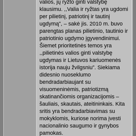
valios, jų ryžto ginti valstybę
klausimu. ,,Valia ir ryžtas yra ugdomi
per pilietinį, patriotinį ir tautinį
ugdymą”, – sakė jis. 2010 m. buvo
parengtas planas pilietinio, tautinio ir
patriotinio ugdymo įgyvendinimui.
Šiemet prioritetinės temos yra
,,pilietinės valios ginti valstybę
ugdymas ir Lietuvos kariuomenės
istorija nauju žvilgsniu”. Siekiama
didesnio nuoseklumo
bendradarbiaujant su
visuomeninėmis, patriotizmą
skatinančiomis organizacijomis –
šauliais, skautais, ateitininkais. Kita
sritis yra bendradarbiavimas su
mokyklomis, kuriose norima įvesti
nacionalinio saugumo ir gynybos
pamokas.