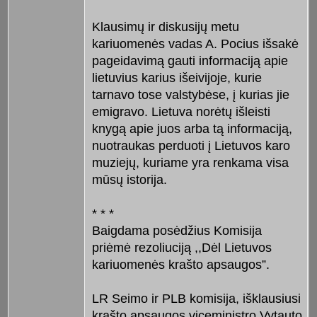
Klausimų ir diskusijų metu
kariuomenės vadas A. Pocius išsakė
pageidavimą gauti informaciją apie
lietuvius karius išeivijoje, kurie
tarnavo tose valstybėse, į kurias jie
emigravo. Lietuva norėtų išleisti
knygą apie juos arba tą informaciją,
nuotraukas perduoti į Lietuvos karo
muziejų, kuriame yra renkama visa
mūsų istorija.
* * *
Baigdama posėdžius Komisija
priėmė rezoliuciją ,,Dėl Lietuvos
kariuomenės krašto apsaugos”.
LR Seimo ir PLB komisija, išklausiusi
krašto apsaugos viceministro Vytauto