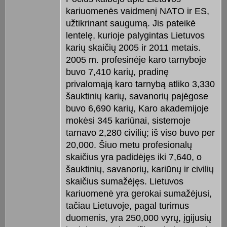
kariuomenės vaidmenį NATO ir ES,
užtikrinant saugumą. Jis pateikė
lentelę, kurioje palygintas Lietuvos
karių skaičių 2005 ir 2011 metais.
2005 m. profesinėje karo tarnyboje
buvo 7,410 karių, pradinę
privalomąją karo tarnybą atliko 3,330
šauktinių karių, savanorių pajėgose
buvo 6,690 karių, Karo akademijoje
mokėsi 345 kariūnai, sistemoje
tarnavo 2,280 civilių; iš viso buvo per
20,000. Šiuo metu profesionalų
skaičius yra padidėjęs iki 7,640, o
šauktinių, savanorių, kariūnų ir civilių
skaičius sumažėjęs. Lietuvos
kariuomenė yra gerokai sumažėjusi,
tačiau Lietuvoje, pagal turimus
duomenis, yra 250,000 vyrų, įgijusių