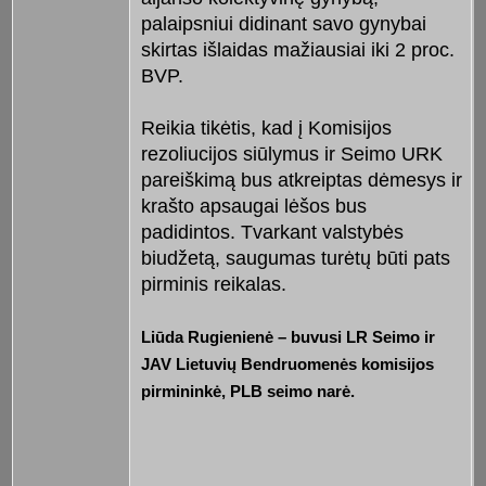
palaipsniui didinant savo gynybai
skirtas išlaidas mažiausiai iki 2 proc.
BVP.
Reikia tikėtis, kad į Komisijos
rezoliucijos siūlymus ir Seimo URK
pareiškimą bus atkreiptas dėmesys ir
krašto apsaugai lėšos bus
padidintos. Tvarkant valstybės
biudžetą, saugumas turėtų būti pats
pirminis reikalas.
Liūda Rugienienė – buvusi LR Seimo ir
JAV Lietuvių Bendruomenės komisijos
pirmininkė, PLB seimo narė.