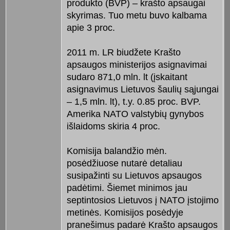
produkto (BVP) – krašto apsaugai
skyrimas. Tuo metu buvo kalbama
apie 3 proc.
2011 m. LR biudžete Krašto
apsaugos ministerijos asignavimai
sudaro 871,0 mln. lt (įskaitant
asignavimus Lietuvos šaulių sąjungai
– 1,5 mln. lt), t.y. 0.85 proc. BVP.
Amerika NATO valstybių gynybos
išlaidoms skiria 4 proc.
Komisija balandžio mėn.
posėdžiuose nutarė detaliau
susipažinti su Lietuvos apsaugos
padėtimi. Šiemet minimos jau
septintosios Lietuvos į NATO įstojimo
metinės. Komisijos posėdyje
pranešimus padarė Krašto apsaugos