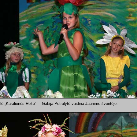
lė „Karalienės Rožė” – Gabija Petrulytė vaidina Jaunimo šventėje.