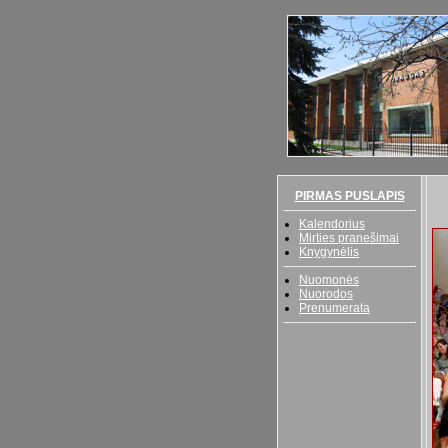
PIRMAS PUSLAPIS
Kalendorius
Mirties pranešimai
Knygynėlis
Nuomonės
Nuorodos
Prenumerata