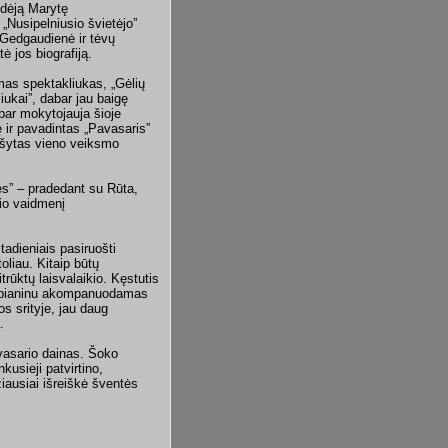
edėją Marytę
„Nusipelniusio švietėjo”
 Gedgaudienė ir tėvų
ė jos biografiją.
mas spektakliukas, „Gėlių
iukai”, dabar jau baigę
bar mokytojauja šioje
ę ir pavadintas „Pavasaris”
rašytas vieno veiksmo
lės” – pradedant su Rūta,
rio vaidmenį
tadieniais pasiruošti
oliau. Kitaip būtų
rūktų laisvalaikio. Kęstutis
no pianinu akompanuodamas
os srityje, jau daug
.
avasario dainas. Šoko
kusieji patvirtino,
iausiai išreiškė šventės