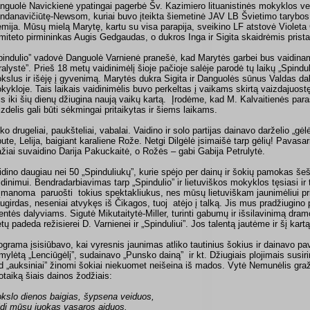
nguolė Navickienė ypatingai pagerbė Šv. Kazimiero lituanistinės mokyklos v
ndanavičiūtę-Newsom, kuriai buvo įteikta šiemetinė JAV LB Švietimo tarybos 
emija. Mūsų mielą Marytę, kartu su visa parapija, sveikino LF atstovė Violeta
miteto pirmininkas Augis Gedgaudas, o dukros Inga ir Sigita skaidrėmis pristat
pindulio” vadovė Danguolė Varnienė pranešė, kad Marytės garbei bus vaidina
ralystė”. Prieš 18 metų vaidinimėlį šioje pačioje salėje parodė tų laikų „Spindul
kslus ir išėję į gyvenimą. Marytės dukra Sigita ir Danguolės sūnus Valdas da
kykloje. Tais laikais vaidinimėlis buvo perkeltas į vaikams skirtą vaizdajuost
jis iki šių dienų džiugina naują vaikų kartą. Įrodėme, kad M. Kalvaitienės pa
izdelis gali būti sėkmingai pritaikytas ir šiems laikams.
ko drugeliai, paukšteliai, vabalai. Vaidino ir solo partijas dainavo darželio „gė
bute, Lelija, baigiant karaliene Rože. Netgi Dilgėlė įsimaišė tarp gėlių! Pavasa
ažiai suvaidino Darija Pakuckaitė, o Rožės – gabi Gabija Petrulytė.
idino daugiau nei 50 „Spinduliukų”, kurie spėjo per dainų ir šokių pamokas šeš
idinimui. Bendradarbiavimas tarp „Spindulio” ir lietuviškos mokyklos tęsiasi ir t
įmanoma paruošti tokius spektakliukus, nes mūsų lietuviškam jaunimėliui prit
ugirdas, neseniai atvykęs iš Čikagos, tuoj atėjo į talką. Jis mus pradžiugi
entės dalyviams. Sigutė Mikutaitytė-Miller, turinti gabumų ir išsilavinimą dram
tų padeda režisierei D. Varnienei ir „Spinduliui”. Jos talentą jautėme ir šį kartą
ograma įsisiūbavo, kai vyresnis jaunimas atliko tautinius šokius ir dainavo p
mylėtą „Lenciūgėlį”, sudainavo „Punsko dainą” ir kt. Džiugiais plojimais susirin
d „auksiniai” žinomi šokiai niekuomet neišeina iš mados. Vytė Nemunėlis graž
otaiką šiais dainos žodžiais:
kslo dienos baigias, šypsena veiduos,
di mūsų juokas vasaros aiduos.