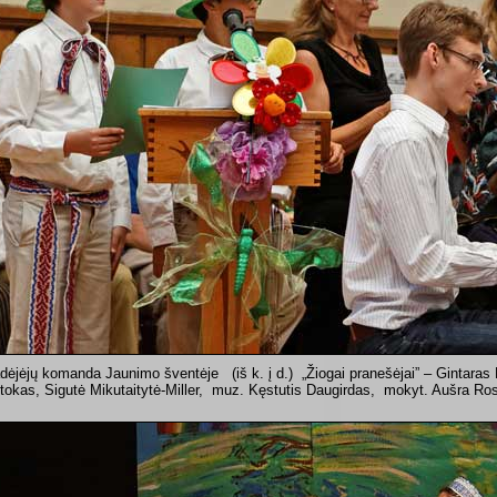
dėjėjų komanda Jaunimo šventėje (iš k. į d.) „Žiogai pranešėjai” – Gintaras 
tokas, Sigutė Mikutaitytė-Miller, muz. Kęstutis Daugirdas, mokyt. Aušra Ro