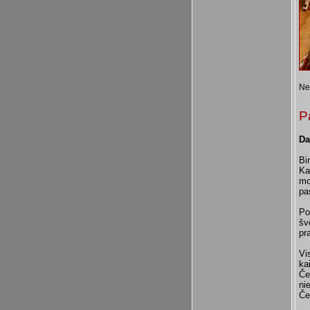
Ne
P
Da
Bi
Ka
mo
pa
Po
šv
pr
Vi
ka
Če
ni
Če