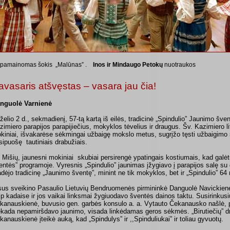
pamainomas šokis „Malūnas” .
Inos ir Mindaugo Petokų
nuotraukos
avasaris atšvęstas – vasara jau čia!
nguolė Varnienė
rželio 2 d., sekmadienį, 57-tą kartą iš eilės, tradicinė „Spindulio” Jaunimo šv
zimiero parapijos parapijiečius, mokyklos tėvelius ir draugus. Šv. Kazimiero 
kiniai, išvakarėse sėkmingai užbaigę mokslo metus, sugrįžo tęsti užbaigimo 
sipuošę tautiniais drabužiais.
 Mišių, jaunesni mokiniai skubiai persirengė ypatingais kostiumais, kad galėtų
entės” programoje. Vyresnis „Spindulio” jaunimas įžygiavo į parapijos salę su d
adėjo tradicinę „Jaunimo šventę”, minint ne tik mokyklos, bet ir „Spindulio” 6
sus sveikino Pasaulio Lietuvių Bendruomenės pirmininkė Danguolė Navickien
ip kadaise ir jos vaikai linksmai žygiuodavo šventės dainos taktu. Susirinkus
kanauskienė, buvusio gen. garbės konsulo a. a. Vytauto Čekanausko našlė,
ekada nepamiršdavo jaunimo, visada linkėdamas geros sėkmės. „Birutiečių” dr
kanauskienė įteikė auką, kad „Spindulys” ir ,,Spinduliukai” ir toliau gyvuotų.