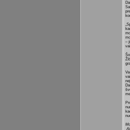
Da
Sa
pr
ko
„S
ka
mo
mo
– 
va
Šo
Ži
gr
Va
va
ne
Da
šv
me
Pr
nu
ka
nu
Mo
Ai