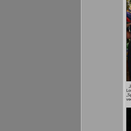
„L
Lo
„S
ve