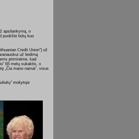
už apsilankymą, o
ad puokštė būtų kuo
ithuanian Credit Union”) už
aranauskui už leidimą
siems priminėme, kad
io” 65 metų sukaktis, o
ntę „Čia mano namai”, visus
uliukų” mokytoja