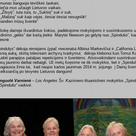
munas banguoja tėviškės laukais,
iečia mus užaugti Lietuvos vaikais.
„Žilvytį”, tuta tuta, tu „Suktinį” suk ir suk,
 „Malūną” suk kaip vėjas, tiesiai tiesiai nesugriūk!
iandien mūsų šventė”
šokę dainoje išvardintus šokius, padėkojome mokytojoms ir susirinkusiems 
idinimo „gėlės” dar kartą įteikė Marytei Newsom po gėlytę nuo „Spindulio”, k
desnė.
pindulys” dėkoja rėmėjams (ypač mecenatui Albinui Markevičiui ir „California L
snią auką, skirtą tolesniam archyvų tvarkymui; dėkoja klebonui kun.Tomui K
udoti parapijos patalpas repeticijoms ir šventėms. Atsisveikindami susirinku
sų jaunimo darbai nebaigti. Už metų švęsime ne tik mokyklos, bet ir „Spindul
agiausia žinia tai, kad naujos kartos jaunimas 2014 m. įsijungs į Dainų šve
telksiančią po tėvynės Lietuvos dangumi!
nguolė Varnienė
– Los Angeles Šv. Kazimiero lituanistinės mokyklos „Spind
 „Spindulio” vadovė.