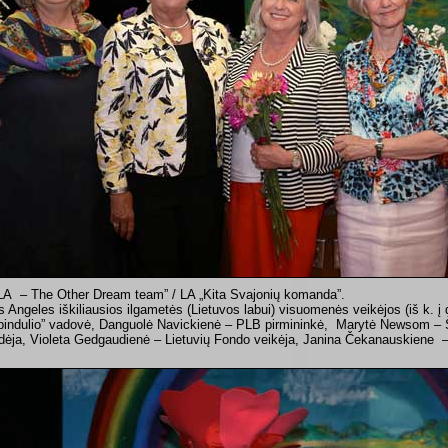
A – The Other Dream team” / LA „Kita Svajonių komanda”.
s Angeles iškiliausios ilgametės (Lietuvos labui) visuomenės veikėjos (iš k. į
pindulio” vadovė, Danguolė Navickienė – PLB pirmininkė, Marytė Newsom – Š
dėja, Violeta Gedgaudienė – Lietuvių Fondo veikėja, Janina Čekanauskiene – 