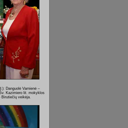
 d.): Danguolė Varnienė –
v. Kazimiero lit. mokyklos
Birutiečių veikėja.