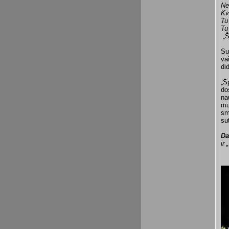
Ne
Kv
Tu 
Tu
„Š
Su
va
di
„S
do
na
mū
sm
su
Da
ir