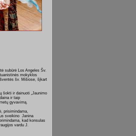
entė subūrė Los Angeles Šv.
lituanistinės mokyklos
šventės šv. Mišiose, šįkart
 šokti ir dainuoti „Jaunimo
aina ir taip
4 metų gyvavimą.
ė, prisimindama,
ius sveikino Janina
 primindama, kad konsulas
augijos vardu J.