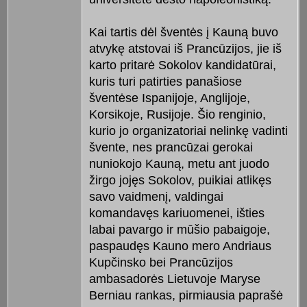
Kai tartis dėl šventės į Kauną buvo
atvykę atstovai iš Prancūzijos, jie iš
karto pritarė Sokolov kandidatūrai,
kuris turi patirties panašiose
šventėse Ispanijoje, Anglijoje,
Korsikoje, Rusijoje. Šio renginio,
kurio jo organizatoriai nelinkę vadinti
švente, nes prancūzai gerokai
nuniokojo Kauną, metu ant juodo
žirgo jojęs Sokolov, puikiai atlikęs
savo vaidmenį, valdingai
komandavęs kariuomenei, išties
labai pavargo ir mūšio pabaigoje,
paspaudęs Kauno mero Andriaus
Kupčinsko bei Prancūzijos
ambasadorės Lietuvoje Maryse
Berniau rankas, pirmiausia paprašė