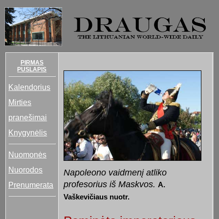
PIRMAS
PUSLAPIS
Kalendorius
Mirties
pranešimai
Knygynėlis
Nuomonės
Nuorodos
Napoleono vaidmenį atliko
profesorius iš Maskvos.
Prenumerata
A.
Vaškevičiaus nuotr.