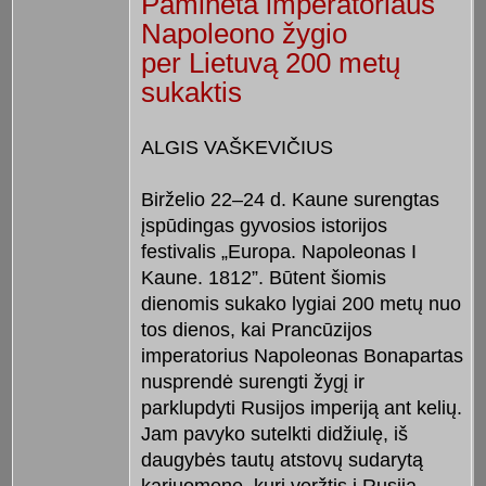
Paminėta imperatoriaus
Napoleono žygio
per Lietuvą 200 metų
sukaktis
ALGIS VAŠKEVIČIUS
Birželio 22–24 d. Kaune surengtas
įspūdingas gyvosios istorijos
festivalis „Europa. Napoleonas I
Kaune. 1812”. Būtent šiomis
dienomis sukako lygiai 200 metų nuo
tos dienos, kai Prancūzijos
imperatorius Napoleonas Bonapartas
nusprendė surengti žygį ir
parklupdyti Rusijos imperiją ant kelių.
Jam pavyko sutelkti didžiulę, iš
daugybės tautų atstovų sudarytą