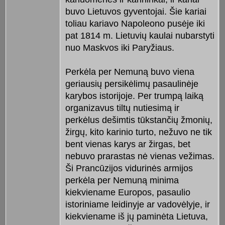
buvo Lietuvos gyventojai. Šie kariai
toliau kariavo Napoleono pusėje iki
pat 1814 m. Lietuvių kaulai nubarstyti
nuo Maskvos iki Paryžiaus.
Perkėla per Nemuną buvo viena
geriausių persikėlimų pasaulinėje
karybos istorijoje. Per trumpą laiką
organizavus tiltų nutiesimą ir
perkėlus dešimtis tūkstančių žmonių,
žirgų, kito karinio turto, nežuvo ne tik
bent vienas karys ar žirgas, bet
nebuvo prarastas nė vienas vežimas.
Ši Prancūzijos vidurinės armijos
perkėla per Nemuną minima
kiekviename Europos, pasaulio
istoriniame leidinyje ar vadovėlyje, ir
kiekviename iš jų paminėta Lietuva,