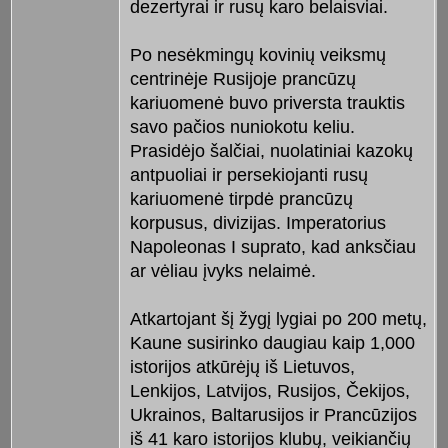
dezertyrai ir rusų karo belaisviai.
Po nesėkmingų kovinių veiksmų
centrinėje Rusijoje prancūzų
kariuomenė buvo priversta trauktis
savo pačios nuniokotu keliu.
Prasidėjo šalčiai, nuolatiniai kazokų
antpuoliai ir persekiojanti rusų
kariuomenė tirpdė prancūzų
korpusus, divizijas. Imperatorius
Napoleonas I suprato, kad anksčiau
ar vėliau įvyks nelaimė.
Atkartojant šį žygį lygiai po 200 metų,
Kaune susirinko daugiau kaip 1,000
istorijos atkūrėjų iš Lietuvos,
Lenkijos, Latvijos, Rusijos, Čekijos,
Ukrainos, Baltarusijos ir Prancūzijos
iš 41 karo istorijos klubų, veikiančių