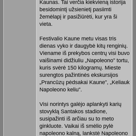
Kaunas. Tai verčia kiekvieną istorija
besidomintį užsienietį pasiimti
žemėlapį ir pasižiūrėti, kur yra ši
vieta.
Festivalio Kaune metu visas tris
dienas vyko ir daugybė kitų renginių.
Viename iš prekybos centrų visi buvo
vaišinami didžiuliu „Napoleono” tortu,
kuris svėrė 150 kilogramų. Mieste
surengtos pažintinės ekskursijos
„Prancūzų pėdsakai Kaune”, „Keliauk
Napoleono keliu”.
Visi norintys galėjo aplankyti karių
stovyklą Santakos stadione,
susipažinti iš arčiau su to meto
ginkluote. Vaikai iš smėlio pylė
napoleono kalną, lankstė Napoleono