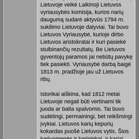
Lietuvoje veikė Laikinoji Lietuvos
vyriausybės komisija, kurios narių
daugumą sudarė aktyvūs 1794 m.
sukilimo Lietuvoje dalyviai. Tai buvo
Lietuvos Vyriausybė, kurioje dirbo
Lietuvos aristokratai ir kuri pasiekė
stulbinančių rezultatų. Be Lietuvos
gyventojų paramos jai nebūtų pavykę
tiek pasiekti. Vyriausybė darbą baigė
1813 m. pradžioje jau už Lietuvos
ribų.
Istorikai aiškina, kad 1812 metai
Lietuvoje negali būti vertinami tik
juoda ar balta spalvomis. Tai buvo
sudėtingi, permainingi, bet reikšmingi
įvykiai. Lietuvos karių kepurių
kokardas puošė Lietuvos vytis. Šios
kariuomenės ir karininkai, ir kariai