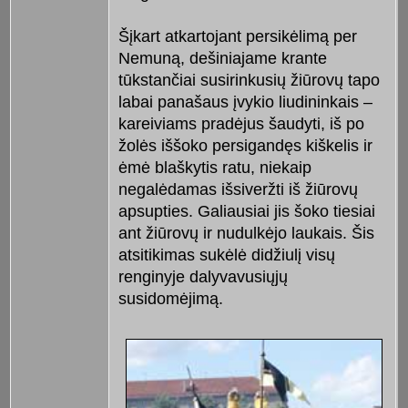
Šįkart atkartojant persikėlimą per
Nemuną, dešiniajame krante
tūkstančiai susirinkusių žiūrovų tapo
labai panašaus įvykio liudininkais –
kareiviams pradėjus šaudyti, iš po
žolės iššoko persigandęs kiškelis ir
ėmė blaškytis ratu, niekaip
negalėdamas išsiveržti iš žiūrovų
apsupties. Galiausiai jis šoko tiesiai
ant žiūrovų ir nudulkėjo laukais. Šis
atsitikimas sukėlė didžiulį visų
renginyje dalyvavusiųjų
susidomėjimą.