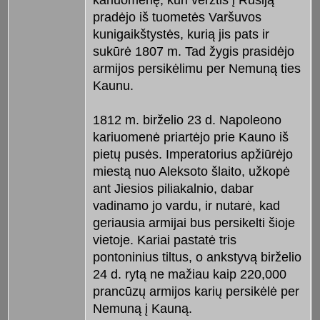
kariuomenę, kuri veržtis į Rusiją
pradėjo iš tuometės Varšuvos
kunigaikštystės, kurią jis pats ir
sukūrė 1807 m. Tad žygis prasidėjo
armijos persikėlimu per Nemuną ties
Kaunu.
1812 m. birželio 23 d. Napoleono
kariuomenė priartėjo prie Kauno iš
pietų pusės. Imperatorius apžiūrėjo
miestą nuo Aleksoto šlaito, užkopė
ant Jiesios piliakalnio, dabar
vadinamo jo vardu, ir nutarė, kad
geriausia armijai bus persikelti šioje
vietoje. Kariai pastatė tris
pontoninius tiltus, o ankstyvą birželio
24 d. rytą ne mažiau kaip 220,000
prancūzų armijos karių persikėlė per
Nemuną į Kauną.