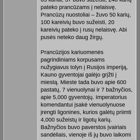
pateko prancūzams į nelaisvę.
Prancūzų nuostoliai – žuvo 50 karių,
100 kareivių buvo sužeisti, 20
kareivių pateko į rusų nelaisvę. Abi
pusės neteko daug žirgų.
Prancūzijos kariuomenės
pagrindiniams korpusams
nužygiavus tolyn į Rusijos imperiją,
Kauno gyventojai galėjo grįžti į
miestą. Mieste tada buvo apie 600
pastatų, 7 vienuolynai ir 7 bažnyčios,
apie 5,000 gyventojų. Imperatorius
komendantui įsakė vienuolynuose
įrengti ligonines, kurios galėtų priimti
4,000 sužeistų ir ligotų karių.
Bažnyčios buvo paverstos įvairiais
sandėliais, vienoje iš jų buvo laikomi