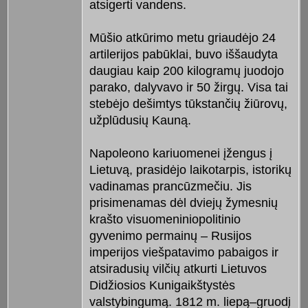
atsigerti vandens.
Mūšio atkūrimo metu griaudėjo 24
artilerijos pabūklai, buvo iššaudyta
daugiau kaip 200 kilogramų juodojo
parako, dalyvavo ir 50 žirgų. Visa tai
stebėjo dešimtys tūkstančių žiūrovų,
užplūdusių Kauną.
Napoleono kariuomenei įžengus į
Lietuvą, prasidėjo laikotarpis, istorikų
vadinamas prancūzmečiu. Jis
prisimenamas dėl dviejų žymesnių
krašto visuomeniniopolitinio
gyvenimo permainų – Rusijos
imperijos viešpatavimo pabaigos ir
atsiradusių vilčių atkurti Lietuvos
Didžiosios Kunigaikštystės
valstybingumą. 1812 m. liepą–gruodį