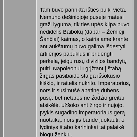
Tam buvo parinkta išties puiki vieta.
Nemuno dešiniojoje pusėje matėsi
graži lyguma, tik ties upės kilpa buvo
nedidelis Baibokų (dabar – Žemieji
Šančiai) kaimas, o kairiajame krante
ant aukštumų buvo galima išdėstyti
artilerijos pabūklus ir pridengti
perkėlą, jeigu rusų divizijos bandytų
pulti. Napoleonui I grįžtant į štabą,
žirgas pasibaidė staiga iššokusio
kiškio, ir raitelis nukrito. Imperatorius,
nors ir susimušė apatinę dubens
pusę, bet netaręs nė žodžio greitai
atsikėlė, užšoko ant žirgo ir nujojo.
Įvykis sugadino imperatoriaus gerą
nuotaiką, nors jis bandė juokauti, o
lydintys štabo karininkai tai palaikė
blogu ženklu.