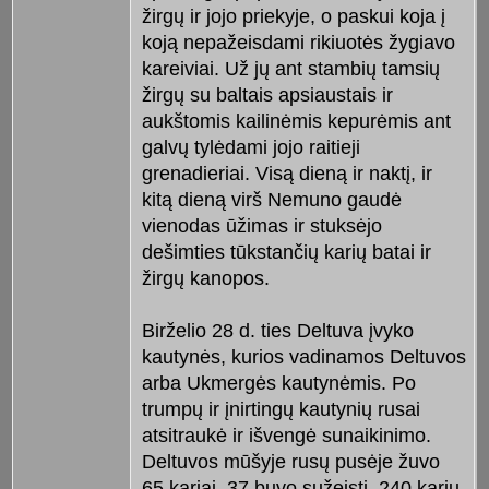
žirgų ir jojo priekyje, o paskui koja į
koją nepažeisdami rikiuotės žygiavo
kareiviai. Už jų ant stambių tamsių
žirgų su baltais apsiaustais ir
aukštomis kailinėmis kepurėmis ant
galvų tylėdami jojo raitieji
grenadieriai. Visą dieną ir naktį, ir
kitą dieną virš Nemuno gaudė
vienodas ūžimas ir stuksėjo
dešimties tūkstančių karių batai ir
žirgų kanopos.
Birželio 28 d. ties Deltuva įvyko
kautynės, kurios vadinamos Deltuvos
arba Ukmergės kautynėmis. Po
trumpų ir įnirtingų kautynių rusai
atsitraukė ir išvengė sunaikinimo.
Deltuvos mūšyje rusų pusėje žuvo
65 kariai, 37 buvo sužeisti, 240 karių