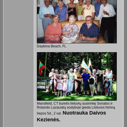
Daytona Beach, FL
Mansfield, CT burelis lietuvių susirinkę Sonatos ir
Rolando Lazauskų sodyboje gieda Lietuvos himną
Nuotrauka Daivos
liepos 5d., 2 val.
Kezienės.