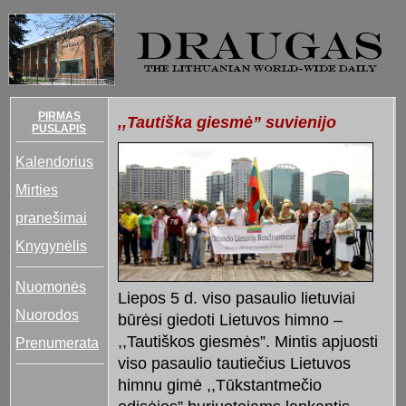
PIRMAS
,,Tautiška giesmė” suvienijo
PUSLAPIS
Kalendorius
Mirties
pranešimai
Knygynėlis
Nuomonės
Liepos 5 d. viso pasaulio lietuviai
Nuorodos
būrėsi giedoti Lietuvos himno –
,,Tautiškos giesmės”. Mintis apjuosti
Prenumerata
viso pasaulio tautiečius Lietuvos
himnu gimė ,,Tūkstantmečio