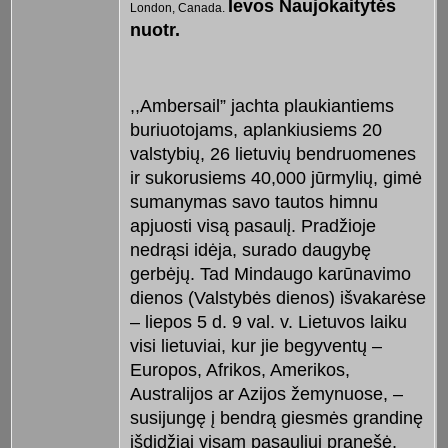
Ievos Naujokaitytės
London, Canada.
nuotr.
,,Ambersail” jachta plaukiantiems
buriuotojams, aplankiusiems 20
valstybių, 26 lietuvių bendruomenes
ir sukorusiems 40,000 jūrmylių, gimė
sumanymas savo tautos himnu
apjuosti visą pasaulį. Pradžioje
nedrąsi idėja, surado daugybę
gerbėjų. Tad Mindaugo karūnavimo
dienos (Valstybės dienos) išvakarėse
– liepos 5 d. 9 val. v. Lietuvos laiku
visi lietuviai, kur jie begyventų –
Europos, Afrikos, Amerikos,
Australijos ar Azijos žemynuose, –
susijungę į bendrą giesmės grandinę
išdidžiai visam pasauliui pranešė,