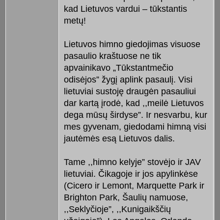
kad Lietuvos vardui – tūkstantis
metų!
Lietuvos himno giedojimas visuose
pasaulio kraštuose ne tik
apvainikavo „Tūkstantmečio
odisėjos” žygį aplink pasaulį. Visi
lietuviai sustoję draugėn pasauliui
dar kartą įrodė, kad ,,meilė Lietuvos
dega mūsų širdyse”. Ir nesvarbu, kur
mes gyvenam, giedodami himną visi
jautėmės esą Lietuvos dalis.
Tame ,,himno kelyje” stovėjo ir JAV
lietuviai. Čikagoje ir jos apylinkėse
(Cicero ir Lemont, Marquette Park ir
Brighton Park, Šaulių namuose,
,,Seklyčioje”, ,,Kunigaikščių