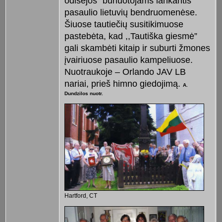
odisėjos” buriuotojams lankantis
pasaulio lietuvių bendruomenėse.
Šiuose tautiečių susitikimuose
pastebėta, kad ,,Tautiška giesmė”
gali skambėti kitaip ir suburti žmones
įvairiuose pasaulio kampeliuose.
Nuotraukoje – Orlando JAV LB
nariai, prieš himno giedojimą.
A.
Dundzilos nuotr.
Hartford, CT