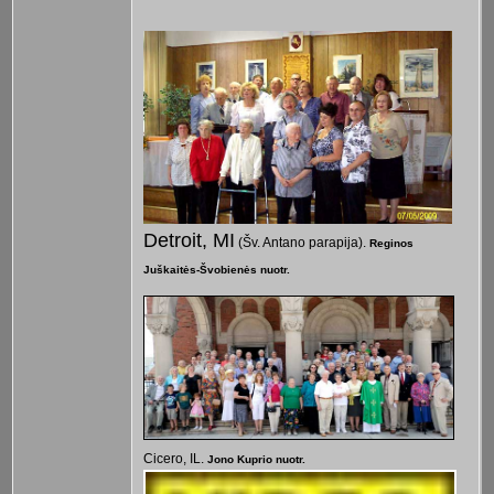
Detroit, MI
(Šv. Antano parapija).
Reginos
Juškaitės-Švobienė
s nuotr.
Cicero, IL.
Jono Kuprio nuotr.