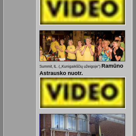
Ramūno
Summit, IL. (,,Kunigaikščių užeigoje”)
Astrausko nuotr.