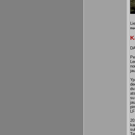
Li
nuo
K
DA
Pe
Le
no
ja
Yp
de
dv
at
su
ja
pi
LF
20
ka
su
Ta