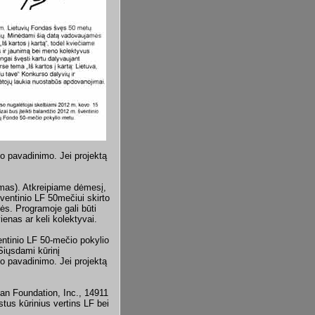
io pavadinimo. Jei projektą
mas). Atkreipiame dėmesį,
ventinio LF 50mečiui skirto
s. Programoje gali būti
 vienas ar keli kolektyvai.
entinio LF 50-mečio pokylio
Siųsdami kūrinį
io pavadinimo. Jei projektą
nian Foundation, Inc., 14911
tus kūrinius vertins LF bei