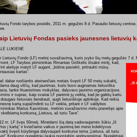
etuvių Fondo tarybos posėdis, 2011 m. gegužės 8 d. Pasaulio lietuvių centras
tr.
aip Lietuvių Fondas pasieks jaunesnes lietuvių k
LĖ LUKIENĖ
r Lietuvių Fondo (LF) metinį suvažiavimą, kuris įvyko šių metų gegužės 7 d. P
mont, LF Tarybos pirmininkas Rimantas Griškelis išsakė mintį, kad,
rint ateityje matyti LF augant, „būtina pasiekti, pritraukti mūsų
uniausias kartas”.
ač dabar ruošiantis ateinančiais metais švęsti LF 50 metų sukaktį,
dama daug vilčių, kad jaunimas, kuris buvo auginamas lietuviška
asia, lankė lituanistines mokyklas, dalyvavo jaunimo organizacijose,
simins ir supras, kaip svariai LF parėmė jų veiklą, kad jie galėtų kartu
 draugais lietuviais bendrauti, augti lietuviškoje aplinkoje. Kad reikia
unesnę kartą supažindinti su LF veikla, pritarė ir LF valdybos
rmininkas Marius Kasniūnas, metinio suvažiavimo metu pranešęs apie
 skelbiamą konkursą „Lietuva, aš turiu Tave”.
12 m. LF švęs 50metį. Minėdami šią datą vadovaujamės šūkiu „Iš
rtos į kartą” ir kviečiame vaikus ir jaunimą bei meno kolektyvus
kaktį švęsti kūrybingai dalyvaujant konkurse tema „Lietuva, aš turiu
ve!” Konkurso nugalėtojų laukia nuostabūs apdovanojimai. Nugalėtojai