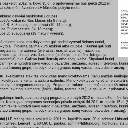
s paskelbti 2012 m. kovo 15 d., o apdovanojimai bus įteikti 2012 m.
landžio mėn. šventinio LF 50mečio pokylio metu.
nkurso dalyviai suskirstyti į grupes:
upė A: vaikai iki 4tos klasės (iki 9 metų);
upė B: 5–8 klasių moksleiviai (10–14 metų);
upė C: gimnazistai (iki 18 metų);
upė D: suaugusieji (19 metų ir vyresni).
žiesiems konkurso dalyviams gali padėti vyresni šeimos nariai,
kytojai. Projektą galima kurti atskirai arba grupėje. Kūriniai gali būti
irių žanrų: literatūriniai (eilėraštis, esė, straipsnis), muzikiniai
ompozicija, daina), vaizduojamieji (piešinys, skulptūra, fotografija,
deografija) ir kt. Galima kurti lietuvių arba anglų kalba. Siųsdami kūrinį
pamirškite nurodyti savo vardo ir pavardės, amžiaus, adreso ir telefono, kūrin
istato žmonių grupė, nurodykite visų grupės narių vardus, pavardes ir amžių.
rtu skelbiamas atskiras konkursas meno kolektyvams (narių amžius neriboja
g kolektyvams keliama atskira užduotis. Meno kolektyvus kviečiame sukurti š
sirodymo programos scena-rijų. Programos trukmė – ne mažiau kaip 45 minutė
inami skirtingi elementai (šokis, daina, teatras ir kt.); ją gali kurti ir pristatyti
galėtojai turėtų savo parengtą programą pristatyti 2012 m. balandžio mėn. šv
tu. Kolektyvai programos scenarijus privalo atsiųsti iki 2011 m. spalio 15 d. (
pamirškite nurodyti savo vardo ir pavardės, amžiaus, adreso ir telefono, kūrin
istato žmonių grupė, nurodykite visų grupės narių vardus, pavardes ir amžių).
rinį į LF raštinę reikia atsiųsti iki 2011 m. lapkričio mėn. 20 d. adresu: Lithua
7th Street, Lemont, IL 60439; E. paštas: admin@lithfund.org. Konkursui atsiųs
tų lietuviškų organizacijų atstovai.