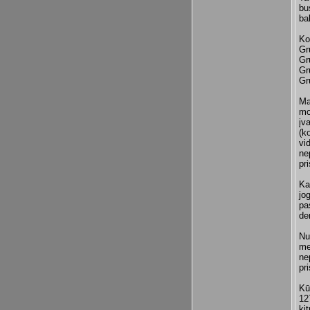
bu
ba
Ko
Gr
Gr
Gr
Gr
Ma
mo
įva
(k
vi
ne
pr
Ka
jo
pa
der
Nu
me
ne
pr
Kū
12
ki