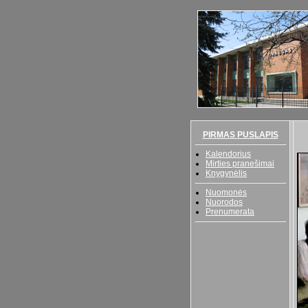
PIRMAS PUSLAPIS
Kalendorius
Mirties pranešimai
Knygynėlis
Nuomonės
Nuorodos
Prenumerata