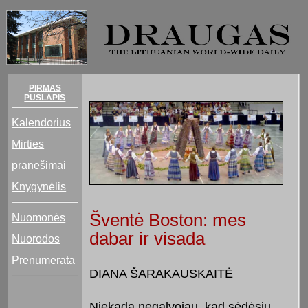
PIRMAS
PUSLAPIS
Kalendorius
Mirties
pranešimai
Knygynėlis
Šventė Boston: mes
Nuomonės
dabar ir visada
Nuorodos
Prenumerata
DIANA ŠARAKAUSKAITĖ
Niekada negalvojau, kad sėdėsiu