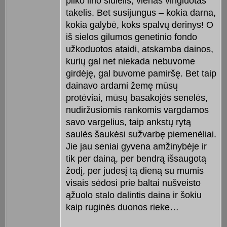
pilko lino siūlelis, vienas vingiuotas
takelis. Bet susijungus – kokia darna,
kokia galybė, koks spalvų derinys! O
iš sielos gilumos genetinio fondo
užkoduotos ataidi, atskamba dainos,
kurių gal net niekada nebuvome
girdėję, gal buvome pamiršę. Bet taip
dainavo ardami žemę mūsų
protėviai, mūsų basakojės senelės,
nudiržusiomis rankomis vargdamos
savo vargelius, taip ankstų rytą
saulės šaukėsi sužvarbę piemenėliai.
Jie jau seniai gyvena amžinybėje ir
tik per dainą, per bendrą išsaugotą
žodį, per judesį tą dieną su mumis
visais sėdosi prie baltai nušveisto
ąžuolo stalo dalintis daina ir šokiu
kaip ruginės duonos rieke…