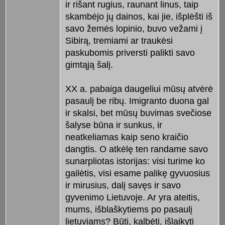
ir rišant rugius, raunant linus, taip
skambėjo jų dainos, kai jie, išplėšti iš
savo žemės lopinio, buvo vežami į
Sibirą, tremiami ar traukėsi
paskubomis priversti palikti savo
gimtąją šalį.
XX a. pabaiga daugeliui mūsų atvėrė
pasaulį be ribų. Imigranto duona gal
ir skalsi, bet mūsų buvimas svečiose
šalyse būna ir sunkus, ir
neatkeliamas kaip seno kraičio
dangtis. O atkėlę ten randame savo
sunarpliotas istorijas: visi turime ko
gailėtis, visi esame palikę gyvuosius
ir mirusius, dalį savęs ir savo
gyvenimo Lietuvoje. Ar yra ateitis,
mums, išblaškytiems po pasaulį
lietuviams? Būti, kalbėti, išlaikyti