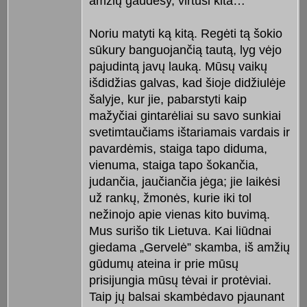
amžių gaudesy, virtusi kita…
Noriu matyti ką kitą. Regėti tą šokio
sūkury banguojančią tautą, lyg vėjo
pajudintą javų lauką. Mūsų vaikų
išdidžias galvas, kad šioje didžiulėje
šalyje, kur jie, pabarstyti kaip
mažyčiai gintarėliai su savo sunkiai
svetimtaučiams ištariamais vardais ir
pavardėmis, staiga tapo diduma,
vienuma, staiga tapo šokančia,
judančia, jaučiančia jėga; jie laikėsi
už rankų, žmonės, kurie iki tol
nežinojo apie vienas kito buvimą.
Mus surišo tik Lietuva. Kai liūdnai
giedama „Gervelė” skamba, iš amžių
gūdumų ateina ir prie mūsų
prisijungia mūsų tėvai ir protėviai.
Taip jų balsai skambėdavo pjaunant