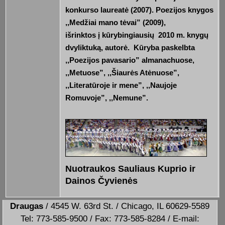
konkurso laureatė (2007). Poezijos knygos
,,Medžiai mano tėvai” (2009),
išrinktos į kūrybingiausių 2010 m. knygų
dvyliktuką, autorė. Kūryba paskelbta
,,Poezijos pavasario” almanachuose,
,,Metuose”, ,,Šiaurės Atėnuose”,
,,Literatūroje ir mene”, ,,Naujoje
Romuvoje”, ,,Nemune”.
Nuotraukos Sauliaus Kuprio ir
Dainos Čyvienės
Draugas
/ 4545 W. 63rd St. / Chicago, IL 60629-5589
Tel: 773-585-9500 / Fax: 773-585-8284 / E-mail: