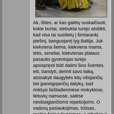
Ak, išties, ar kas galėtų suskaičiuoti,
kokie burtai, stebuklai turėjo atsitikti,
kad visa tai susilietų į šimtarankį
piešinį, banguojantį lyg Baltija. Juk
kiekviena šeima, kiekviena mama,
tėtis, seneliai, kiekvienas plataus
pasaulio gyventojas turėjo
apsispręsti būti dalimi šios šventės,
eiti, bandyti, derinti savo laiką,
atsisakyti daugybės kitų viliojančių
bei įpareigojančių dalykų, kad
rinktųsi šeštadieninėse mokyklose,
lietuvių namuose, salėse
nesibaigiančioms repeticijoms. O
vadovų pasiaukojimas, triūsas,