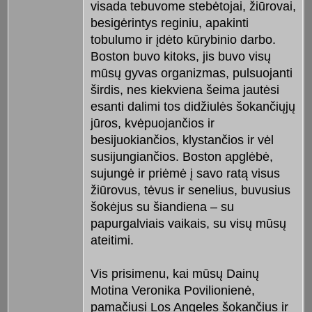
visada tebuvome stebėtojai, žiūrovai,
besigėrintys reginiu, apakinti
tobulumo ir įdėto kūrybinio darbo.
Boston buvo kitoks, jis buvo visų
mūsų gyvas organizmas, pulsuojanti
širdis, nes kiekviena šeima jautėsi
esanti dalimi tos didžiulės šokančiųjų
jūros, kvėpuojančios ir
besijuokiančios, klystančios ir vėl
susijungiančios. Boston apglėbė,
sujungė ir priėmė į savo ratą visus
žiūrovus, tėvus ir senelius, buvusius
šokėjus su šiandiena – su
papurgalviais vaikais, su visų mūsų
ateitimi.
Vis prisimenu, kai mūsų Dainų
Motina Veronika Povilionienė,
pamačiusi Los Angeles šokančius ir