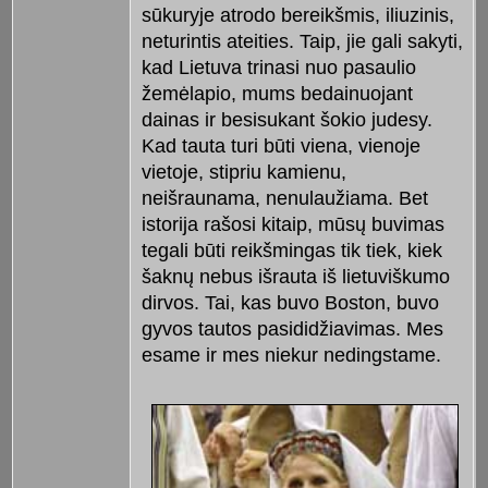
sūkuryje atrodo bereikšmis, iliuzinis,
neturintis ateities. Taip, jie gali sakyti,
kad Lietuva trinasi nuo pasaulio
žemėlapio, mums bedainuojant
dainas ir besisukant šokio judesy.
Kad tauta turi būti viena, vienoje
vietoje, stipriu kamienu,
neišraunama, nenulaužiama. Bet
istorija rašosi kitaip, mūsų buvimas
tegali būti reikšmingas tik tiek, kiek
šaknų nebus išrauta iš lietuviškumo
dirvos. Tai, kas buvo Boston, buvo
gyvos tautos pasididžiavimas. Mes
esame ir mes niekur nedingstame.