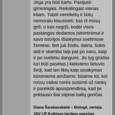
Jėga yra būti kartu. Pasijusti
giminingais. Reikalingais vienas
kitam. Tubūt nereikėtų ir būtų
nemoralu klausinėti, kas iš mūsų
griš, o kas negrįš, kodėl visos
pastangos dedamos įsitvirtinimui ir
savo istorijos išlaikymui svetimose
žemėse. Bet juk žodis, daina, šokis
aidi ir skamba taip pat po savu, kaip
ir po svetimu dangumi. Jis lyg grūdas
turi būti pasėtas į kiekvieno lietuvio
širdį, kad ten liktų kaip atsakymas
būsimiems amžiams: būsime tol, kol
mūsų vaikai norės susiimti už rankų
ir pareikšti apsisprendimą, kad jie
priklauso šiai stipriai baltų genčiai.
Diana Šarakauskaitė – filologė, vertėja.
JAV LB Kultūros tarybos poezijos