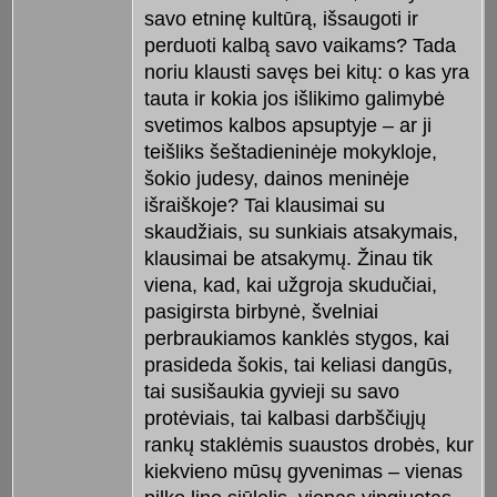
savo etninę kultūrą, išsaugoti ir
perduoti kalbą savo vaikams? Tada
noriu klausti savęs bei kitų: o kas yra
tauta ir kokia jos išlikimo galimybė
svetimos kalbos apsuptyje – ar ji
teišliks šeštadieninėje mokykloje,
šokio judesy, dainos meninėje
išraiškoje? Tai klausimai su
skaudžiais, su sunkiais atsakymais,
klausimai be atsakymų. Žinau tik
viena, kad, kai užgroja skudučiai,
pasigirsta birbynė, švelniai
perbraukiamos kanklės stygos, kai
prasideda šokis, tai keliasi dangūs,
tai susišaukia gyvieji su savo
protėviais, tai kalbasi darbščiųjų
rankų staklėmis suaustos drobės, kur
kiekvieno mūsų gyvenimas – vienas