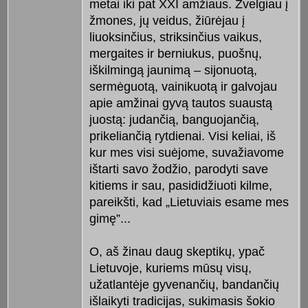
metai iki pat XXI amžiaus. Žvelgiau į
žmones, jų veidus, žiūrėjau į
liuoksinčius, striksinčius vaikus,
mergaites ir berniukus, puošnų,
iškilmingą jaunimą – sijonuotą,
sermėguotą, vainikuotą ir galvojau
apie amžinai gyvą tautos suaustą
juostą: judančią, banguojančią,
prikeliančią rytdienai. Visi keliai, iš
kur mes visi suėjome, suvažiavome
ištarti savo žodžio, parodyti save
kitiems ir sau, pasididžiuoti kilme,
pareikšti, kad „Lietuviais esame mes
gimę”...
O, aš žinau daug skeptikų, ypač
Lietuvoje, kuriems mūsų visų,
užatlantėje gyvenančių, bandančių
išlaikyti tradicijas, sukimasis šokio