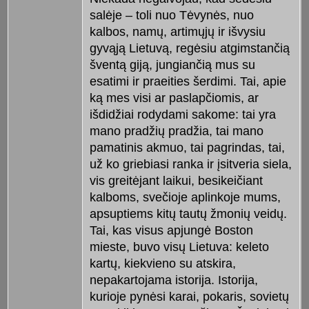
salėje – toli nuo Tėvynės, nuo
kalbos, namų, artimųjų ir išvysiu
gyvąją Lietuvą, regėsiu atgimstančią
šventą giją, jungiančią mus su
esatimi ir praeities šerdimi. Tai, apie
ką mes visi ar paslapčiomis, ar
išdidžiai rodydami sakome: tai yra
mano pradžių pradžia, tai mano
pamatinis akmuo, tai pagrindas, tai,
už ko griebiasi ranka ir įsitveria siela,
vis greitėjant laikui, besikeičiant
kalboms, svečioje aplinkoje mums,
apsuptiems kitų tautų žmonių veidų.
Tai, kas visus apjungė Boston
mieste, buvo visų Lietuva: keleto
kartų, kiekvieno su atskira,
nepakartojama istorija. Istorija,
kurioje pynėsi karai, pokaris, sovietų