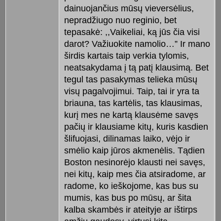
dainuojančius mūsų vieversėlius,
nepradžiugo nuo reginio, bet
tepasakė: ,,Vaikeliai, ką jūs čia visi
darot? Važiuokite namolio…” Ir mano
širdis kartais taip verkia tylomis,
neatsakydama į tą patį klausimą. Bet
tegul tas pasakymas telieka mūsų
visų pagalvojimui. Taip, tai ir yra ta
briauna, tas kartėlis, tas klausimas,
kurį mes ne kartą klausėme savęs
pačių ir klausiame kitų, kuris kasdien
šlifuojasi, dilinamas laiko, vėjo ir
smėlio kaip jūros akmenėlis. Tądien
Boston nesinorėjo klausti nei savęs,
nei kitų, kaip mes čia atsiradome, ar
radome, ko ieškojome, kas bus su
mumis, kas bus po mūsų, ar šita
kalba skambės ir ateityje ar ištirps