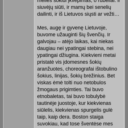
meilės šokiui įkvėpimas, o rūbeliai: ir
siuvėjų siūti, ir mamų bei senelių
dailinti, ir iš Lietuvos siųsti ar vežti…
Mes, augę ir gyvenę Lietuvoje,
buvome užauginti šių švenčių. Ir
galvojau – atėjo laikas, kai niekas
daugiau nei ypatingai stebina, nei
ypatingai džiugina. Kiekvieni metai
pristatė vis įdomesnes šokių
aranžuotes, choreografai ištobulino
šokius, linijas, šokių brėžinius. Bet
viskas ėmė tolti nuo netobulos
žmogaus prigimties. Tai buvo
etnobaletas, tai buvo tobulybė
tautinėje juostoje, kur kiekvienas
siūlelis, kiekvienas spurgelis gulė
taip, kaip dera. Boston staiga
suvokiau, kad tose šventėse mes