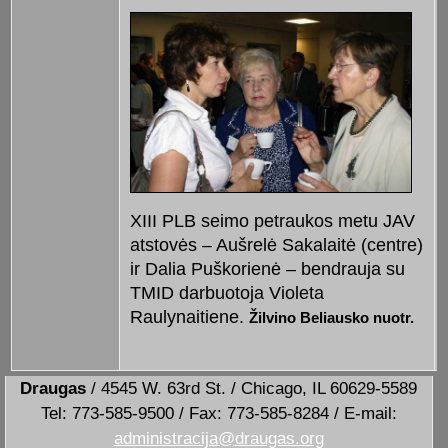
XIII PLB seimo petraukos metu JAV
atstovės – Aušrelė Sakalaitė (centre)
ir Dalia Puškorienė – bendrauja su
TMID darbuotoja Violeta
Raulynaitiene.
Žilvino Beliausko nuotr.
Draugas
/ 4545 W. 63rd St. / Chicago, IL 60629-5589
Tel: 773-585-9500 / Fax: 773-585-8284 / E-mail:
administracija@draugas.org