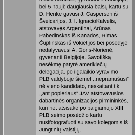
bei 5 nauji: daugiausia balsų kartu su
D. Henke gavusi J. Caspersen iš
Šveicarijos, J. I. IgnacioKalvelis,
atstovavęs Argentinai, Arūnas
Pabedinskas iš Kanados, Rimas
Čuplinskas iš Vokietijos bei posėdyje
nedalyvavusi A. Goris-Norienė,
gyvenanti Belgijoje. Savotišką
nesėkmę patyrė amerikiečių
delegacija, po ilgalaikio vyravimo
PLB valdyboje šiemet ,,nepramušusi”
nė vieno kandidato, neskaitant tik
,,ant popieriaus” JAV atstovavusios
dabartinės organizacijos pirmininkės,
kuri net atsisakė po baigiamojo XIII
PLB seimo posėdžio kartu
nusifotografuoti su savo kolegomis iš
Jungtinių Valstijų.