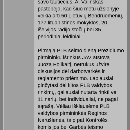
savo tautiečius. A. Valinskas
pastebėjo, kad šiuo metu užsienyje
veikia arti 50 Lietuvių Bendruomenių,
177 lituanistinės mokyklos, 20
išeivijos radijo stočių bei 35
periodiniai leidiniai.
Pirmąją PLB seimo dieną Prezidiumo
pirmininku išrinkus JAV atstovą
Juozą Polikaitį, netrukus užvirė
diskusijos dėl darbotvarkės ir
reglamento priėmimo. Labiausiai
ginčytasi dėl kitos PLB valdybos
rinkimų, galiausiai nutarta rinkti vėl
11 narių, bet individualiai, ne pagal
sąrašą. Vėliau išklausėme PLB
valdybos pirmininkės Reginos
Narušienės, taip pat Kontrolės
komisijos bei Garbės teismo