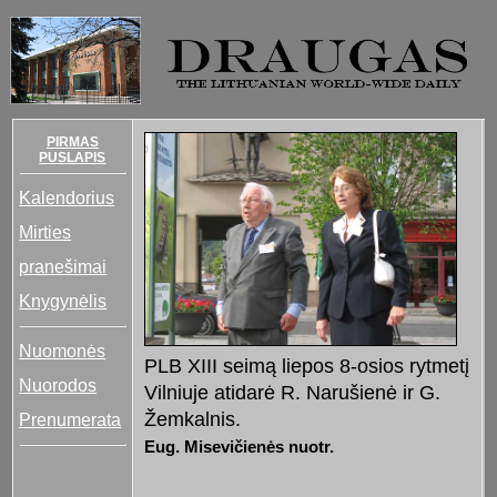
PIRMAS
PUSLAPIS
Kalendorius
Mirties
pranešimai
Knygynėlis
Nuomonės
PLB XIII seimą liepos 8-osios rytmetį
Nuorodos
Vilniuje atidarė R. Narušienė ir G.
Žemkalnis.
Prenumerata
Eug. Misevičienės nuotr.