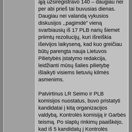
ąją užsiregistravo 140 – daugiau nei
per abi prieš tai buvusias dienas.
Daugiau nei valandą vykusios
diskusijos ,,pagimdė” vieną
svarbiausių iš 17 PLB narių šiemet
priimtų rezoliucijų, kuri išreiškia
išeivijos laikyseną, kad kuo greičiau
būtų parengta nauja Lietuvos
Pilietybės įstatymo redakcija,
leidžianti mūsų šalies pilietybę
išlaikyti visiems lietuvių kilmės
asmenims.
Patvirtinus LR Seimo ir PLB
komisijos nuostatus, buvo pristatyti
kandidatai į kitą organizacijos
valdybą, Kontrolės komisiją ir Garbės
teismą. Po slaptų rinkimų paaiškėjo,
kad iš 5 kandidatų į Kontrolės