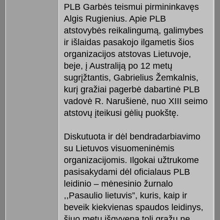
PLB Garbės teismui pirmininkavęs
Algis Rugienius. Apie PLB
atstovybės reikalingumą, galimybes
ir išlaidas pasakojo ilgametis šios
organizacijos atstovas Lietuvoje,
beje, į Australiją po 12 metų
sugrįžtantis, Gabrielius Žemkalnis,
kurį gražiai pagerbė dabartinė PLB
vadovė R. Narušienė, nuo XIII seimo
atstovų įteikusi gėlių puokštę.
Diskutuota ir dėl bendradarbiavimo
su Lietuvos visuomeninėmis
organizacijomis. Ilgokai užtrukome
pasisakydami dėl oficialaus PLB
leidinio – mėnesinio žurnalo
,,Pasaulio lietuvis”, kuris, kaip ir
beveik kiekvienas spaudos leidinys,
šiuo metu išgyvena toli gražu ne