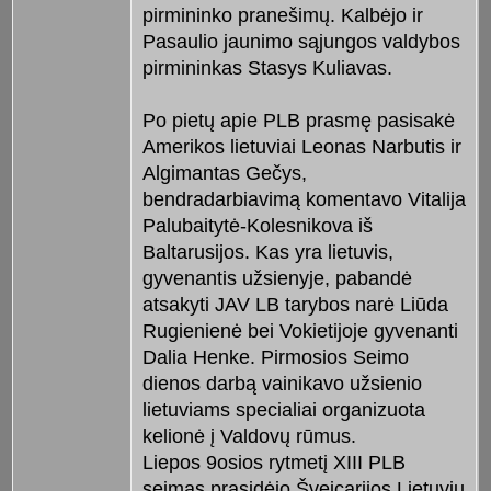
pirmininko pranešimų. Kalbėjo ir
Pasaulio jaunimo sąjungos valdybos
pirmininkas Stasys Kuliavas.
Po pietų apie PLB prasmę pasisakė
Amerikos lietuviai Leonas Narbutis ir
Algimantas Gečys,
bendradarbiavimą komentavo Vitalija
Palubaitytė-Kolesnikova iš
Baltarusijos. Kas yra lietuvis,
gyvenantis užsienyje, pabandė
atsakyti JAV LB tarybos narė Liūda
Rugienienė bei Vokietijoje gyvenanti
Dalia Henke. Pirmosios Seimo
dienos darbą vainikavo užsienio
lietuviams specialiai organizuota
kelionė į Valdovų rūmus.
Liepos 9osios rytmetį XIII PLB
seimas prasidėjo Šveicarijos Lietuvių