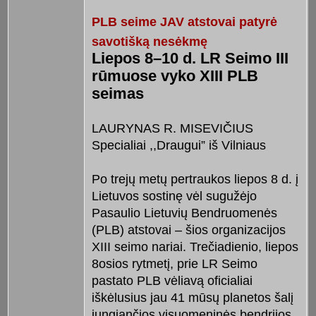
PLB seime JAV atstovai patyrė
savotišką nesėkmę
Liepos 8–10 d. LR Seimo III
rūmuose vyko XIII PLB
seimas
LAURYNAS R. MISEVIČIUS
Specialiai ,,Draugui” iš Vilniaus
Po trejų metų pertraukos liepos 8 d. į
Lietuvos sostinę vėl sugužėjo
Pasaulio Lietuvių Bendruomenės
(PLB) atstovai – šios organizacijos
XIII seimo nariai. Trečiadienio, liepos
8osios rytmetį, prie LR Seimo
pastato PLB vėliavą oficialiai
iškėlusius jau 41 mūsų planetos šalį
jungiančios visuomeninės bendrijos