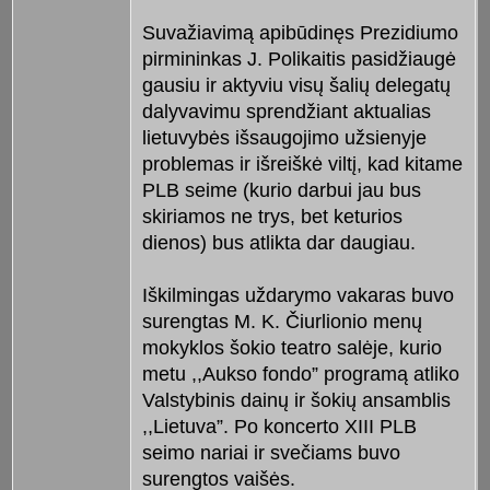
Suvažiavimą apibūdinęs Prezidiumo
pirmininkas J. Polikaitis pasidžiaugė
gausiu ir aktyviu visų šalių delegatų
dalyvavimu sprendžiant aktualias
lietuvybės išsaugojimo užsienyje
problemas ir išreiškė viltį, kad kitame
PLB seime (kurio darbui jau bus
skiriamos ne trys, bet keturios
dienos) bus atlikta dar daugiau.
Iškilmingas uždarymo vakaras buvo
surengtas M. K. Čiurlionio menų
mokyklos šokio teatro salėje, kurio
metu ,,Aukso fondo” programą atliko
Valstybinis dainų ir šokių ansamblis
,,Lietuva”. Po koncerto XIII PLB
seimo nariai ir svečiams buvo
surengtos vaišės.