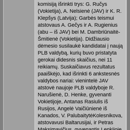
komisiją išrinkti trys: G. Ručys
(Vokietija), A. Nelsienė (JAV) ir K. R.
Klepšys (Latvija); Garbės teismui
atstovaus A. Gečys ir A. Rugienius
(abu – iš JAV) bei M. Dambriūnaitė-
Šmitienė (Vokietija). Didžiausio
dėmesio susilaukė kandidatai į naują
PLB valdybą, kurių buvo pristatyta
gerokai didesnis skaičius, nei 11
reikiamų. Suskaičiavus rezultatus
paaiškėjo, kad išrinkti 6 ankstesnės
valdybos nariai: vienintelė JAV
atstovė naujoje PLB valdyboje R.
Narušienė, D. Henke, gyvenanti
Vokietijoje, Antanas Rasiulis iš
Rusijos, Angelė Vaičiūnienė iš
Kanados, V. PalubaitytėKolesnikova,
atstovavusi Baltarusijai, ir Petras
Maksimavičius, gyvenantis Lenkijoje,