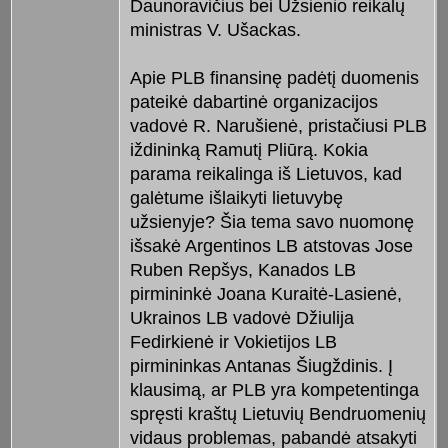
Daunoravičius bei Užsienio reikalų
ministras V. Ušackas.
Apie PLB finansinę padėtį duomenis
pateikė dabartinė organizacijos
vadovė R. Narušienė, pristačiusi PLB
iždininką Ramutį Pliūrą. Kokia
parama reikalinga iš Lietuvos, kad
galėtume išlaikyti lietuvybę
užsienyje? Šia tema savo nuomonę
išsakė Argentinos LB atstovas Jose
Ruben Repšys, Kanados LB
pirmininkė Joana Kuraitė-Lasienė,
Ukrainos LB vadovė Džiulija
Fedirkienė ir Vokietijos LB
pirmininkas Antanas Šiugždinis. Į
klausimą, ar PLB yra kompetentinga
spręsti kraštų Lietuvių Bendruomenių
vidaus problemas, pabandė atsakyti