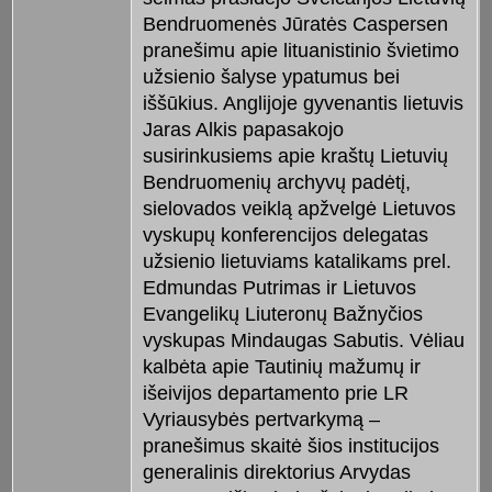
Bendruomenės Jūratės Caspersen
pranešimu apie lituanistinio švietimo
užsienio šalyse ypatumus bei
iššūkius. Anglijoje gyvenantis lietuvis
Jaras Alkis papasakojo
susirinkusiems apie kraštų Lietuvių
Bendruomenių archyvų padėtį,
sielovados veiklą apžvelgė Lietuvos
vyskupų konferencijos delegatas
užsienio lietuviams katalikams prel.
Edmundas Putrimas ir Lietuvos
Evangelikų Liuteronų Bažnyčios
vyskupas Mindaugas Sabutis. Vėliau
kalbėta apie Tautinių mažumų ir
išeivijos departamento prie LR
Vyriausybės pertvarkymą –
pranešimus skaitė šios institucijos
generalinis direktorius Arvydas