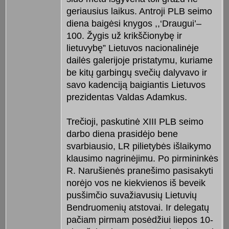
geriausius laikus. Antroji PLB seimo
diena baigėsi knygos ,,‘Draugui’–
100. Žygis už krikščionybę ir
lietuvybę” Lietuvos nacionalinėje
dailės galerijoje pristatymu, kuriame
be kitų garbingų svečių dalyvavo ir
savo kadenciją baigiantis Lietuvos
prezidentas Valdas Adamkus.
Trečioji, paskutinė XIII PLB seimo
darbo diena prasidėjo bene
svarbiausio, LR pilietybės išlaikymo
klausimo nagrinėjimu. Po pirmininkės
R. Narušienės pranešimo pasisakyti
norėjo vos ne kiekvienos iš beveik
pusšimčio suvažiavusių Lietuvių
Bendruomenių atstovai. Ir delegatų
pačiam pirmam posėdžiui liepos 10-