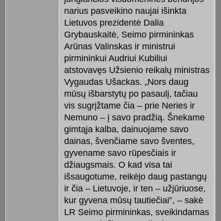
narius pasveikino naujai išinkta
Lietuvos prezidentė Dalia
Grybauskaitė, Seimo pirmininkas
Arūnas Valinskas ir ministrui
pirmininkui Audriui Kubiliui
atstovavęs Užsienio reikalų ministras
Vygaudas Ušackas. „Nors daug
mūsų išbarstytų po pasaulį, tačiau
vis sugrįžtame čia – prie Neries ir
Nemuno – į savo pradžią. Šnekame
gimtąja kalba, dainuojame savo
dainas, švenčiame savo šventes,
gyvename savo rūpesčiais ir
džiaugsmais. O kad visa tai
išsaugotume, reikėjo daug pastangų
ir čia – Lietuvoje, ir ten – užjūriuose,
kur gyvena mūsų tautiečiai”, – sakė
LR Seimo pirmininkas, sveikindamas