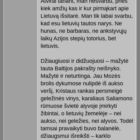
Atvirai tariant, man nesvarbu, prieš
kiek amžių kas ir kur pirmąkart apie
Lietuvą išsitarė. Man tik labai svarbu,
kad esu lietuvių tautos narys. Ne
hunas, ne barbaras, ne ankstyvųjų
laikų Azijos stepių totorius, bet
lietuvis.
Džiaugiuosi ir didžuojuosi – mažytė
tauta Baltijos pakrašty neišnyko.
Mažytė ir neturtinga. Jau Mozės
brolis dykumose nulipdė iš aukso
veršį, Kristaus rankas persmeigė
geležinės vinys, karaliaus Saliamono
rūmuose švietė alyvoje įmirkyti
žibintai, o lietuvių žemelėje – nei
aukso, nei geležies, nei alyvos. Todėl
tamsai pravaikyti buvo balanėlė,
džiaugsmui išreikšti – karklo