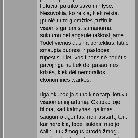
lietuviai pakriko savo mintyse.
Nesuvokia, ko reikia, kiek reikia.
Įpuolė turto glemžties įtūžin ir
visomis galiomis, sumanumu,
suktumu bei apgaule taškosi jame.
Todėl vienus dusina perteklius, kitus
smaugia duonos ir pastogės
rūpestis. Lietuvos finansinė padėtis
pavojinga ne tiek dėl pasaulinės
krizės, kiek dėl nemoralios
ekonominės tvarkos.
Ilga okupacija sunaikino tarp lietuvių
visuomeninį artumą. Okupacijoje
bijota, kad kaimynas, galimas
saugumo agentas, neprasitartų ten,
kur nereikia, todėl suktasi nuo jo
šalin. Juk žmogus atrodė žmogui