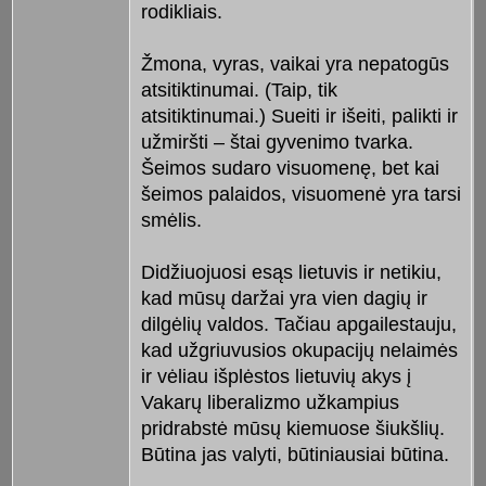
rodikliais.
Žmona, vyras, vaikai yra nepatogūs
atsitiktinumai. (Taip, tik
atsitiktinumai.) Sueiti ir išeiti, palikti ir
užmiršti – štai gyvenimo tvarka.
Šeimos sudaro visuomenę, bet kai
šeimos palaidos, visuomenė yra tarsi
smėlis.
Didžiuojuosi esąs lietuvis ir netikiu,
kad mūsų daržai yra vien dagių ir
dilgėlių valdos. Tačiau apgailestauju,
kad užgriuvusios okupacijų nelaimės
ir vėliau išplėstos lietuvių akys į
Vakarų liberalizmo užkampius
pridrabstė mūsų kiemuose šiukšlių.
Būtina jas valyti, būtiniausiai būtina.