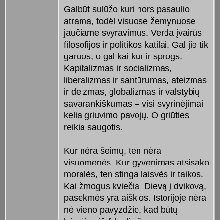
Galbūt sulūžo kuri nors pasaulio
atrama, todėl visuose žemynuose
jaučiame svyravimus. Verda įvairūs
filosofijos ir politikos katilai. Gal jie tik
garuos, o gal kai kur ir sprogs.
Kapitalizmas ir socializmas,
liberalizmas ir santūrumas, ateizmas
ir deizmas, globalizmas ir valstybių
savarankiškumas – visi svyrinėjimai
kelia griuvimo pavojų. O griūties
reikia saugotis.
Kur nėra šeimų, ten nėra
visuomenės. Kur gyvenimas atsisako
moralės, ten stinga laisvės ir taikos.
Kai žmogus kviečia Dievą į dvikovą,
pasekmės yra aiškios. Istorijoje nėra
nė vieno pavyzdžio, kad būtų