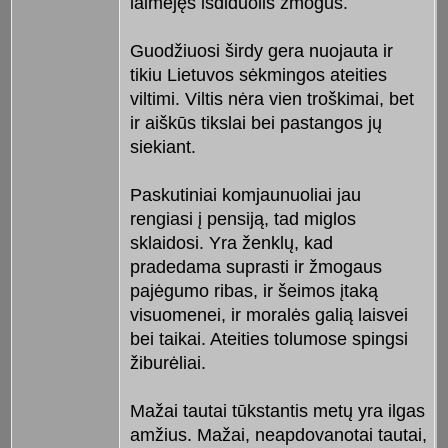
laimėjęs išdiduolis žmogus.
Guodžiuosi širdy gera nuojauta ir
tikiu Lietuvos sėkmingos ateities
viltimi. Viltis nėra vien troškimai, bet
ir aiškūs tikslai bei pastangos jų
siekiant.
Paskutiniai komjaunuoliai jau
rengiasi į pensiją, tad miglos
sklaidosi. Yra ženklų, kad
pradedama suprasti ir žmogaus
pajėgumo ribas, ir šeimos įtaką
visuomenei, ir moralės galią laisvei
bei taikai. Ateities tolumose spingsi
žiburėliai.
Mažai tautai tūkstantis metų yra ilgas
amžius. Mažai, neapdovanotai tautai,