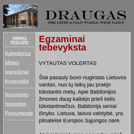
Egzaminai
PIRMAS
PUSLAPIS
tebevyksta
Kalendorius
Mirties
VYTAUTAS VOLERTAS
pranešimai
Štai pasauly buvo nugirstas Lietuvos
Knygynėlis
vardas, nuo tų laikų jau praėjo
tūkstantis metų. Apie Babilonijos
Nuomonės
žmones daug kalbėjo prieš kelis
Nuorodos
tūkstantmečius. Babilonija seniai
Prenumerata
išnyko. Lietuva, laisva valstybė, yra
pilnateisė Europos Sąjungos narė.