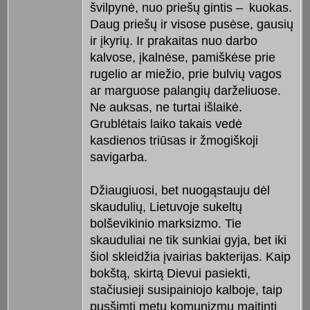
švilpynė, nuo priešų gintis – kuokas.
Daug priešų ir visose pusėse, gausių
ir įkyrių. Ir prakaitas nuo darbo
kalvose, įkalnėse, pamiškėse prie
rugelio ar miežio, prie bulvių vagos
ar marguose palangių darželiuose.
Ne auksas, ne turtai išlaikė.
Grublėtais laiko takais vedė
kasdienos triūsas ir žmogiškoji
savigarba.
Džiaugiuosi, bet nuogąstauju dėl
skaudulių, Lietuvoje sukeltų
bolševikinio marksizmo. Tie
skauduliai ne tik sunkiai gyja, bet iki
šiol skleidžia įvairias bakterijas. Kaip
bokštą, skirtą Dievui pasiekti,
stačiusieji susipainiojo kalboje, taip
pusšimtį metų komunizmu maitinti