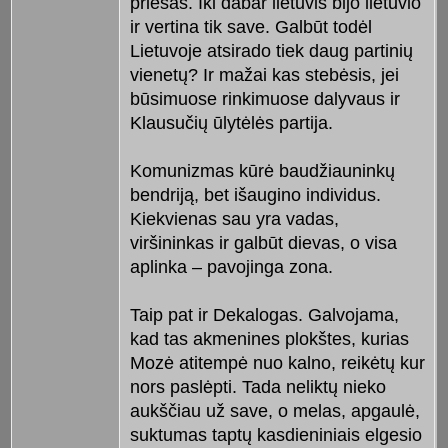
priešas. Iki dabar lietuvis bijo lietuvio
ir vertina tik save. Galbūt todėl
Lietuvoje atsirado tiek daug partinių
vienetų? Ir mažai kas stebėsis, jei
būsimuose rinkimuose dalyvaus ir
Klausučių ūlytėlės partija.
Komunizmas kūrė baudžiauninkų
bendriją, bet išaugino individus.
Kiekvienas sau yra vadas,
viršininkas ir galbūt dievas, o visa
aplinka – pavojinga zona.
Taip pat ir Dekalogas. Galvojama,
kad tas akmenines plokštes, kurias
Mozė atitempė nuo kalno, reikėtų kur
nors paslėpti. Tada neliktų nieko
aukščiau už save, o melas, apgaulė,
suktumas taptų kasdieniniais elgesio