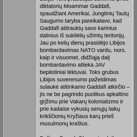
diktatorių Moammar Gaddafi,
spaudžiant Amerikai, Jungtinių Tautų
Saugumo taryba pareikalavo, kad
Gaddafi atitrauktų savo karinius
dalinius iš sukilėlių užimtų teritorijų.
Jau po kelių dienų prasidėjo Libijos
bombardavimas NATO vardu, nors,
kaip ir visuomet, didžiąją dalį
bombardavimo atlieka JAV
bepilotiniai lėktuvai. Toks grubus
Libijos suverenumo pažeidimas
sulaukė atitinkamo Gaddafi atkirčio –
jis ne be pagrindo puolikus apkaltino
grįžimu prie Vakarų kolonializmo ir
prie kadaise vykusių senųjų laikų
krikščionių Kryžiaus karų prieš
musulmonų kraštus.