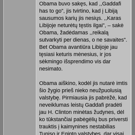
Obama buvo sakęs, kad ,,Gaddafi
has to go”, jis tvirtino, kad į Libiją
sausumos karių jis nesiųs. ,,Karas
Libijoje neturėtų tęstis ilgai”, – sakė
Obama, žadėdamas ,,reikalą
sutvarkyti per dienas, o ne savaites”.
Bet Obama avantiūra Libijoje jau
tęsiasi keturis mėnesius, ir jos
sėkmingo išsprendimo vis dar
nesimato.
Obama aiškino, kodėl jis nutarė imtis
šio žygio prieš nieko neužpuolusią
valstybę. Pirmiausia jis pabrėžė, kad
neveiklumas leistų Gaddafi pradėti
jau H. Clinton minėtas žudynes, dėl
ko tūkstančiai pabėgėlių bus priversti
trauktis į kaimynines nestabilias
Tuniso ir Egipto valstybes, dar visai