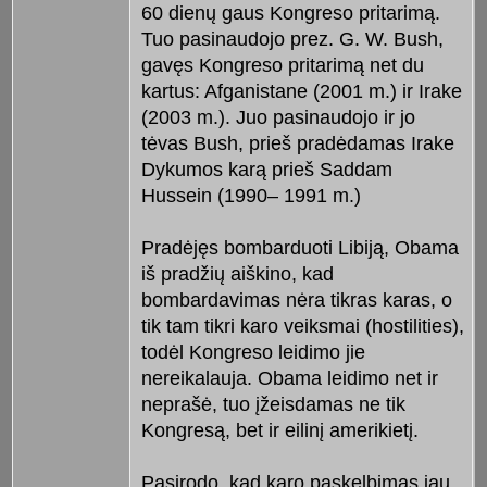
60 dienų gaus Kongreso pritarimą.
Tuo pasinaudojo prez. G. W. Bush,
gavęs Kongreso pritarimą net du
kartus: Afganistane (2001 m.) ir Irake
(2003 m.). Juo pasinaudojo ir jo
tėvas Bush, prieš pradėdamas Irake
Dykumos karą prieš Saddam
Hussein (1990– 1991 m.)
Pradėjęs bombarduoti Libiją, Obama
iš pradžių aiškino, kad
bombardavimas nėra tikras karas, o
tik tam tikri karo veiksmai (hostilities),
todėl Kongreso leidimo jie
nereikalauja. Obama leidimo net ir
neprašė, tuo įžeisdamas ne tik
Kongresą, bet ir eilinį amerikietį.
Pasirodo, kad karo paskelbimas jau