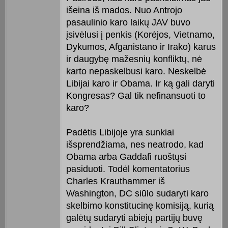
išeina iš mados. Nuo Antrojo
pasaulinio karo laikų JAV buvo
įsivėlusi į penkis (Korėjos, Vietnamo,
Dykumos, Afganistano ir Irako) karus
ir daugybę mažesnių konfliktų, nė
karto nepaskelbusi karo. Neskelbė
Libijai karo ir Obama. Ir ką gali daryti
Kongresas? Gal tik nefinansuoti to
karo?
Padėtis Libijoje yra sunkiai
išsprendžiama, nes neatrodo, kad
Obama arba Gaddafi ruoštųsi
pasiduoti. Todėl komentatorius
Charles Krauthammer iš
Washington, DC siūlo sudaryti karo
skelbimo konstitucinę komisiją, kurią
galėtų sudaryti abiejų partijų buvę