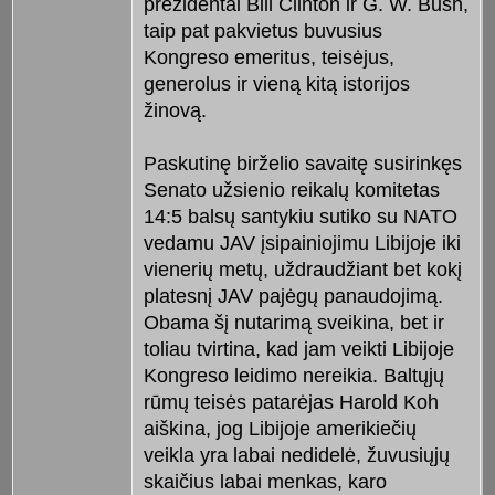
prezidentai Bill Clinton ir G. W. Bush,
taip pat pakvietus buvusius
Kongreso emeritus, teisėjus,
generolus ir vieną kitą istorijos
žinovą.
Paskutinę birželio savaitę susirinkęs
Senato užsienio reikalų komitetas
14:5 balsų santykiu sutiko su NATO
vedamu JAV įsipainiojimu Libijoje iki
vienerių metų, uždraudžiant bet kokį
platesnį JAV pajėgų panaudojimą.
Obama šį nutarimą sveikina, bet ir
toliau tvirtina, kad jam veikti Libijoje
Kongreso leidimo nereikia. Baltųjų
rūmų teisės patarėjas Harold Koh
aiškina, jog Libijoje amerikiečių
veikla yra labai nedidelė, žuvusiųjų
skaičius labai menkas, karo