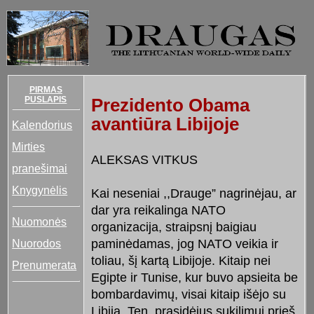
PIRMAS
PUSLAPIS
Prezidento Obama
avantiūra Libijoje
Kalendorius
Mirties
ALEKSAS VITKUS
pranešimai
Knygynėlis
Kai neseniai ,,Drauge” nagrinėjau, ar
dar yra reikalinga NATO
Nuomonės
organizacija, straipsnį baigiau
Nuorodos
paminėdamas, jog NATO veikia ir
toliau, šį kartą Libijoje. Kitaip nei
Prenumerata
Egipte ir Tunise, kur buvo apsieita be
bombardavimų, visai kitaip išėjo su
Libija. Ten, prasidėjus sukilimui prieš