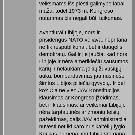
veiksmams išsiplėsti galimybė labai
maža, todėl 1973 m. Kongreso
nutarimas čia negali būti taikomas.
Avantiūrai Libijoje, nors ir
prisidengus NATO vėliava, nepritaria
ne tik respublikonai, bet ir daugelis
demokratų. Gal ir jie jaučia, kad nors
Libijoje ir nėra amerikiečių sausumos
karių ir nelaukiama jokių žuvusiųjų
aukų, bombardavimas jau nusinešė
šimtus Libijos piliečių gyvybių. Ir dėl
ko? Čia ne vien JAV Konstitucijos
klausimas ar Kongreso įžeidimas,
bet ir klausimas, ar veiksmai Libijoje
nėra tarptautinės ar žmonių teisių
pažeidimas, galįs JAV administraciją
nuvesti net iki karo nusikaltėlių lygio.
Kai kas primena, jog Libija yra gana