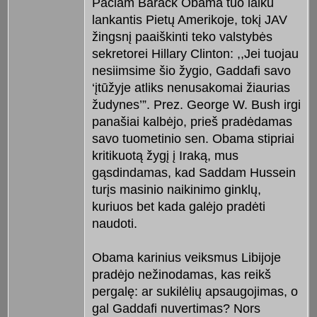
Pačiam Barack Obama tuo laiku
lankantis Pietų Amerikoje, tokį JAV
žingsnį paaiškinti teko valstybės
sekretorei Hillary Clinton: ,,Jei tuojau
nesiimsime šio žygio, Gaddafi savo
‘įtūžyje atliks nenusakomai žiaurias
žudynes’”. Prez. George W. Bush irgi
panašiai kalbėjo, prieš pradėdamas
savo tuometinio sen. Obama stipriai
kritikuotą žygį į Iraką, mus
gąsdindamas, kad Saddam Hussein
turįs masinio naikinimo ginklų,
kuriuos bet kada galėjo pradėti
naudoti.
Obama karinius veiksmus Libijoje
pradėjo nežinodamas, kas reikš
pergalę: ar sukilėlių apsaugojimas, o
gal Gaddafi nuvertimas? Nors