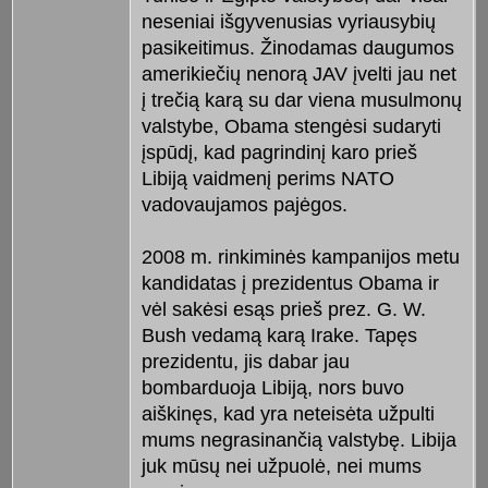
neseniai išgyvenusias vyriausybių
pasikeitimus. Žinodamas daugumos
amerikiečių nenorą JAV įvelti jau net
į trečią karą su dar viena musulmonų
valstybe, Obama stengėsi sudaryti
įspūdį, kad pagrindinį karo prieš
Libiją vaidmenį perims NATO
vadovaujamos pajėgos.
2008 m. rinkiminės kampanijos metu
kandidatas į prezidentus Obama ir
vėl sakėsi esąs prieš prez. G. W.
Bush vedamą karą Irake. Tapęs
prezidentu, jis dabar jau
bombarduoja Libiją, nors buvo
aiškinęs, kad yra neteisėta užpulti
mums negrasinančią valstybę. Libija
juk mūsų nei užpuolė, nei mums