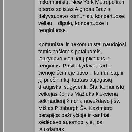
nekomunistų. New York Metropolitan
operos solistas Algirdas Brazis
dalyvaudavo komunistų koncertuose,
vėliau – dipukų koncertuose ir
renginiuose.
Komunistai ir nekomunistai naudojosi
tomis pačiomis patalpomis,
lankydavo vieni kitų piknikus ir
renginius. Pasitaikydavo, kad ir
vienoje šeimoje buvo ir komunistų, ir
jų priešininkų, kartais pajėgusių
draugiškai sugyventi. Štai komunistų
veikėjas Jonas Mažiuka kiekvieną
sekmadienį žmoną nuveždavo į šv.
Mišias Pittsburgh Šv. Kazimiero
parapijos bažnyčioje ir kantriai
sėdėdavo automobilyje, jos
laukdamas.