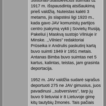
Stilsonas-Stasulevičius suimtas už
1917 m. išspausdintą atsišaukimą
prieš valdžią. Nuteistas kalėti 3
metams, jis slapstėsi ligi 1920 m.,
kada gavo JAV komunistų partijos
centro įsakymą vykti į Sovietų Rusiją.
Pakeliui į Maskvą sustojo Vilniuje ir
Minske. ,,Vilnies” redaktoriai
Prūseika ir Andrulis paskutinį kartą
buvo suimti 1949 ir 1951 metais.
Antanas Bimba buvo suimtas net 5
kartus, kalintas, teistas, jam grasinta
deportacija.
1952 m. JAV valdžia sudarė sąrašus
deportuoti 275 ne JAV gimusius, juos
pavadinusi ,,subversives”, tarp jų
buvo 9 lietuviai ir 8 Lietuvoje gimę
kitų tautybių žmonės. Tais pačiais