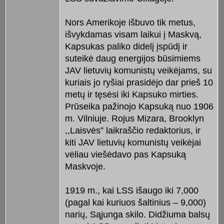
Nors Amerikoje išbuvo tik metus,
išvykdamas visam laikui į Maskvą,
Kapsukas paliko didelį įspūdį ir
suteikė daug energijos būsimiems
JAV lietuvių komunistų veikėjams, su
kuriais jo ryšiai prasidėjo dar prieš 10
metų ir tęsėsi iki Kapsuko mirties.
Prūseika pažinojo Kapsuką nuo 1906
m. Vilniuje. Rojus Mizara, Brooklyn
,,Laisvės” laikraščio redaktorius, ir
kiti JAV lietuvių komunistų veikėjai
vėliau viešėdavo pas Kapsuką
Maskvoje.
1919 m., kai LSS išaugo iki 7,000
(pagal kai kuriuos šaltinius – 9,000)
narių, Sąjunga skilo. Didžiuma balsų