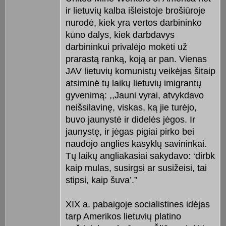
ir lietuvių kalba išleistoje brošiūroje
nurodė, kiek yra vertos darbininko
kūno dalys, kiek darbdavys
darbininkui privalėjo mokėti už
prarastą ranką, koją ar pan. Vienas
JAV lietuvių komunistų veikėjas šitaip
atsiminė tų laikų lietuvių imigrantų
gyvenimą: ,,Jauni vyrai, atvykdavo
neišsilavinę, viskas, ką jie turėjo,
buvo jaunystė ir didelės jėgos. Ir
jaunystę, ir jėgas pigiai pirko bei
naudojo anglies kasyklų savininkai.
Tų laikų angliakasiai sakydavo: ‘dirbk
kaip mulas, susirgsi ar susižeisi, tai
stipsi, kaip šuva’.”
XIX a. pabaigoje socialistines idėjas
tarp Amerikos lietuvių platino