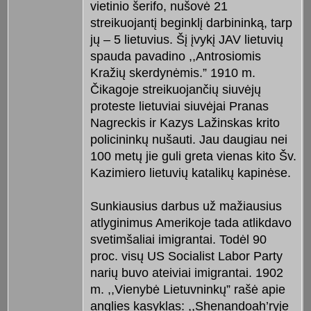
vietinio šerifo, nušovė 21
streikuojantį beginklį darbininką, tarp
jų – 5 lietuvius. Šį įvykį JAV lietuvių
spauda pavadino ,,Antrosiomis
Kražių skerdynėmis.” 1910 m.
Čikagoje streikuojančių siuvėjų
proteste lietuviai siuvėjai Pranas
Nagreckis ir Kazys Lažinskas krito
policininkų nušauti. Jau daugiau nei
100 metų jie guli greta vienas kito Šv.
Kazimiero lietuvių katalikų kapinėse.
Sunkiausius darbus už mažiausius
atlyginimus Amerikoje tada atlikdavo
svetimšaliai imigrantai. Todėl 90
proc. visų US Socialist Labor Party
narių buvo ateiviai imigrantai. 1902
m. ,,Vienybė Lietuvninkų” rašė apie
anglies kasyklas: ,,Shenandoah’ryje