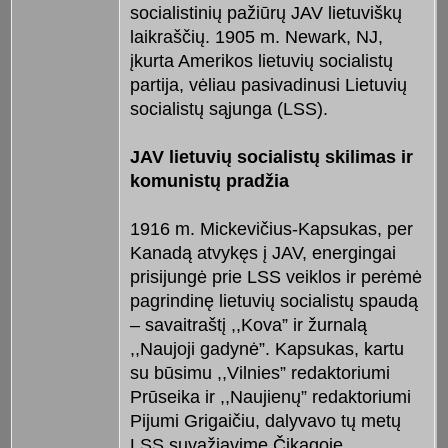
socialistinių pažiūrų JAV lietuviškų
laikraščių. 1905 m. Newark, NJ,
įkurta Amerikos lietuvių socialistų
partija, vėliau pasivadinusi Lietuvių
socialistų sąjunga (LSS).
JAV lietuvių socialistų skilimas ir
komunistų pradžia
1916 m. Mickevičius-Kapsukas, per
Kanadą atvykęs į JAV, energingai
prisijungė prie LSS veiklos ir perėmė
pagrindinę lietuvių socialistų spaudą
– savaitraštį ,,Kova” ir žurnalą
,,Naujoji gadynė”. Kapsukas, kartu
su būsimu ,,Vilnies” redaktoriumi
Prūseika ir ,,Naujienų” redaktoriumi
Pijumi Grigaičiu, dalyvavo tų metų
LSS suvažiavime Čikagoje.