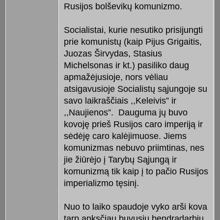
Rusijos bolševikų komunizmo.
Socialistai, kurie nesutiko prisijungti
prie komunistų (kaip Pijus Grigaitis,
Juozas Širvydas, Stasius
Michelsonas ir kt.) pasiliko daug
apmažėjusioje, nors vėliau
atsigavusioje Socialistų sąjungoje su
savo laikraščiais ,,Keleivis” ir
,,Naujienos”. Dauguma jų buvo
kovoję prieš Rusijos caro imperiją ir
sėdėję caro kalėjimuose. Jiems
komunizmas nebuvo priimtinas, nes
jie žiūrėjo į Tarybų Sąjungą ir
komunizmą tik kaip į to pačio Rusijos
imperializmo tęsinį.
Nuo to laiko spaudoje vyko arši kova
tarp anksčiau buvusių bendradarbių,