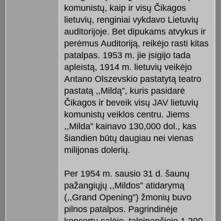
komunistų, kaip ir visų Čikagos
lietuvių, renginiai vykdavo Lietuvių
auditorijoje. Bet dipukams atvykus ir
perėmus Auditoriją, reikėjo rasti kitas
patalpas. 1953 m. jie įsigijo tada
apleistą, 1914 m. lietuvių veikėjo
Antano Olszevskio pastatytą teatro
pastatą ,,Mildą”, kuris pasidarė
Čikagos ir beveik visų JAV lietuvių
komunistų veiklos centru. Jiems
,,Milda” kainavo 130,000 dol., kas
šiandien būtų daugiau nei vienas
milijonas dolerių.
Per 1954 m. sausio 31 d. šaunų
pažangiųjų ,,Mildos” atidarymą
(,,Grand Opening”) žmonių buvo
pilnos patalpos. Pagrindinėje
koncertų salėje, talpinančioje 1,200