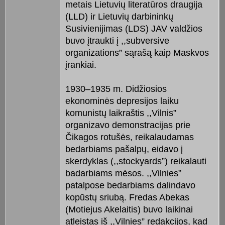
metais Lietuvių literatūros draugija
(LLD) ir Lietuvių darbininkų
Susivienijimas (LDS) JAV valdžios
buvo įtraukti į ,,subversive
organizations” sąrašą kaip Maskvos
įrankiai.
1930–1935 m. Didžiosios
ekonominės depresijos laiku
komunistų laikraštis ,,Vilnis”
organizavo demonstracijas prie
Čikagos rotušės, reikalaudamas
bedarbiams pašalpų, eidavo į
skerdyklas (,,stockyards”) reikalauti
badarbiams mėsos. ,,Vilnies”
patalpose bedarbiams dalindavo
kopūstų sriubą. Fredas Abekas
(Motiejus Akelaitis) buvo laikinai
atleistas iš ,,Vilnies” redakcijos, kad