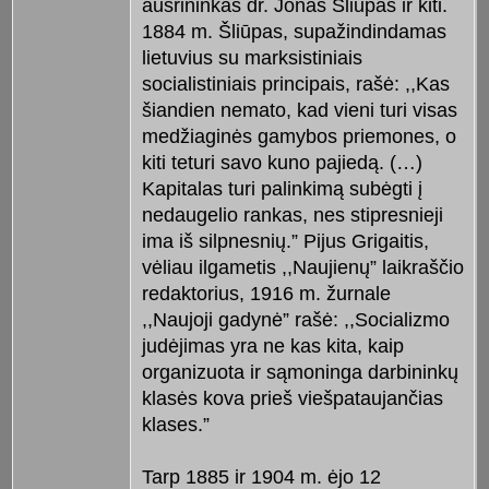
aušrininkas dr. Jonas Šliūpas ir kiti.
1884 m. Šliūpas, supažindindamas
lietuvius su marksistiniais
socialistiniais principais, rašė: ,,Kas
šiandien nemato, kad vieni turi visas
medžiaginės gamybos priemones, o
kiti teturi savo kuno pajiedą. (…)
Kapitalas turi palinkimą subėgti į
nedaugelio rankas, nes stipresnieji
ima iš silpnesnių.” Pijus Grigaitis,
vėliau ilgametis ,,Naujienų” laikraščio
redaktorius, 1916 m. žurnale
,,Naujoji gadynė” rašė: ,,Socializmo
judėjimas yra ne kas kita, kaip
organizuota ir sąmoninga darbininkų
klasės kova prieš viešpataujančias
klases.”
Tarp 1885 ir 1904 m. ėjo 12