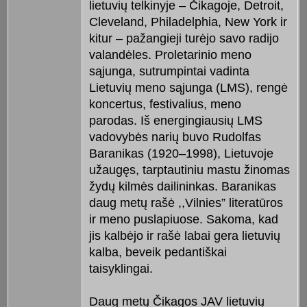
lietuvių telkinyje – Čikagoje, Detroit,
Cleveland, Philadelphia, New York ir
kitur – pažangieji turėjo savo radijo
valandėles. Proletarinio meno
sąjunga, sutrumpintai vadinta
Lietuvių meno sąjunga (LMS), rengė
koncertus, festivalius, meno
parodas. Iš energingiausių LMS
vadovybės narių buvo Rudolfas
Baranikas (1920–1998), Lietuvoje
užaugęs, tarptautiniu mastu žinomas
žydų kilmės dailininkas. Baranikas
daug metų rašė ,,Vilnies” literatūros
ir meno puslapiuose. Sakoma, kad
jis kalbėjo ir rašė labai gera lietuvių
kalba, beveik pedantiškai
taisyklingai.
Daug metų Čikagos JAV lietuvių