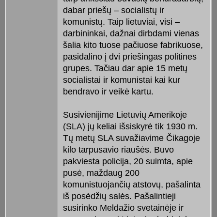
dabar priešų – socialistų ir
komunistų. Taip lietuviai, visi –
darbininkai, dažnai dirbdami vienas
šalia kito tuose pačiuose fabrikuose,
pasidalino į dvi priešingas politines
grupes. Tačiau dar apie 15 metų
socialistai ir komunistai kai kur
bendravo ir veikė kartu.
Susivienijime Lietuvių Amerikoje
(SLA) jų keliai išsiskyrė tik 1930 m.
Tų metų SLA suvažiavime Čikagoje
kilo tarpusavio riaušės. Buvo
pakviesta policija, 20 suimta, apie
pusė, maždaug 200
komunistuojančių atstovų, pašalinta
iš posėdžių salės. Pašalintieji
susirinko Meldažio svetainėje ir