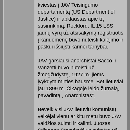
kviestas į JAV Teisingumo
departamentą (US Department of
Justice) ir apklaustas apie tą
susirinkimą. Rockford, IL 15 LSS
jaunų vyrų už atsisakymą registruotis
į kariuomenę buvo nuteisti kalėjimo ir
paskui išsiųsti karinei tarnybai.
JAV garsiausi anarchistai Sacco ir
Vanzetti buvo nuteisti už
žmogžudystę, 1927 m. jiems
įvykdyta mirties bausmė. Bet lietuviai
jau 1899 m. Čikagoje leido žurnalą,
pavadintą ,,Anarchistas”.
Beveik visi JAV lietuvių komunistų
veikėjai vienu ar kitu metu buvo JAV
valdžios suimti ir kalinti. Juozas