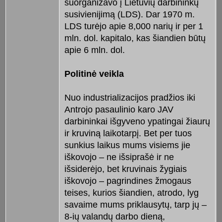
suorganizavo į Lietuvių darbininkų
susivienijimą (LDS). Dar 1970 m.
LDS turėjo apie 8,000 narių ir per 1
mln. dol. kapitalo, kas šiandien būtų
apie 6 mln. dol.
Politinė veikla
Nuo industrializacijos pradžios iki
Antrojo pasaulinio karo JAV
darbininkai išgyveno ypatingai žiaurų
ir kruviną laikotarpį. Bet per tuos
sunkius laikus mums visiems jie
iškovojo – ne išsiprašė ir ne
išsiderėjo, bet kruvinais žygiais
iškovojo – pagrindines žmogaus
teises, kurios šiandien, atrodo, lyg
savaime mums priklausytų, tarp jų –
8-ių valandų darbo dieną,