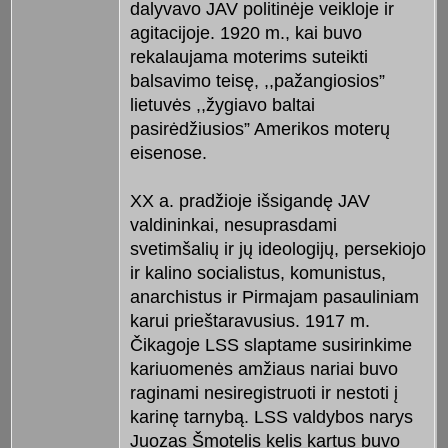
dalyvavo JAV politinėje veikloje ir
agitacijoje. 1920 m., kai buvo
rekalaujama moterims suteikti
balsavimo teisę, ,,pažangiosios”
lietuvės ,,žygiavo baltai
pasirėdžiusios” Amerikos moterų
eisenose.
XX a. pradžioje išsigandę JAV
valdininkai, nesuprasdami
svetimšalių ir jų ideologijų, persekiojo
ir kalino socialistus, komunistus,
anarchistus ir Pirmajam pasauliniam
karui prieštaravusius. 1917 m.
Čikagoje LSS slaptame susirinkime
kariuomenės amžiaus nariai buvo
raginami nesiregistruoti ir nestoti į
karinę tarnybą. LSS valdybos narys
Juozas Šmotelis kelis kartus buvo