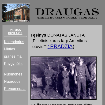
PIRMAS
PUSLAPIS
Tęsinys
DONATAS JANUTA
,,Pilietinis karas tarp Amerikos
Kalendorius
PRADŽIA
)
lietuvių””
(
Mirties
pranešimai
Knygynėlis
Nuomonės
Nuorodos
Prenumerata