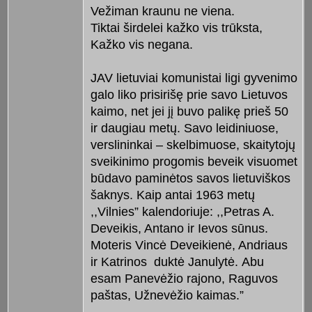
Vežiman kraunu ne viena.
Tiktai širdelei kažko vis trūksta,
Kažko vis negana.
JAV lietuviai komunistai ligi gyvenimo
galo liko prisirišę prie savo Lietuvos
kaimo, net jei jį buvo palikę prieš 50
ir daugiau metų. Savo leidiniuose,
verslininkai – skelbimuose, skaitytojų
sveikinimo progomis beveik visuomet
būdavo paminėtos savos lietuviškos
šaknys. Kaip antai 1963 metų
,,Vilnies” kalendoriuje: ,,Petras A.
Deveikis, Antano ir Ievos sūnus.
Moteris Vincė Deveikienė, Andriaus
ir Katrinos duktė Janulytė. Abu
esam Panevėžio rajono, Raguvos
paštas, Užnevėžio kaimas.”