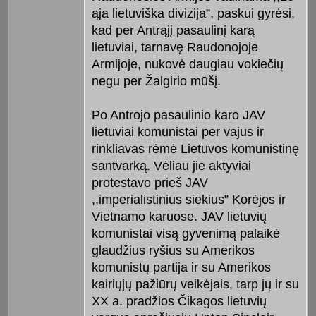
ąja lietuviška divizija”, paskui gyrėsi,
kad per Antrąjį pasaulinį karą
lietuviai, tarnavę Raudonojoje
Armijoje, nukovė daugiau vokiečių
negu per Žalgirio mūšį.
Po Antrojo pasaulinio karo JAV
lietuviai komunistai per vajus ir
rinkliavas rėmė Lietuvos komunistinę
santvarką. Vėliau jie aktyviai
protestavo prieš JAV
,,imperialistinius siekius” Korėjos ir
Vietnamo karuose. JAV lietuvių
komunistai visą gyvenimą palaikė
glaudžius ryšius su Amerikos
komunistų partija ir su Amerikos
kairiųjų pažiūrų veikėjais, tarp jų ir su
XX a. pradžios Čikagos lietuvių