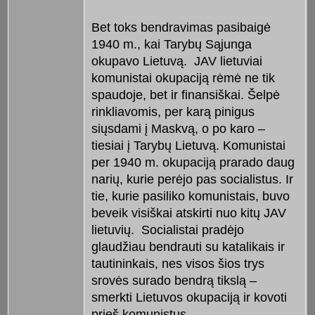
Bet toks bendravimas pasibaigė
1940 m., kai Tarybų Sąjunga
okupavo Lietuvą. JAV lietuviai
komunistai okupaciją rėmė ne tik
spaudoje, bet ir finansiškai. Šelpė
rinkliavomis, per karą pinigus
siųsdami į Maskvą, o po karo –
tiesiai į Tarybų Lietuvą. Komunistai
per 1940 m. okupaciją prarado daug
narių, kurie perėjo pas socialistus. Ir
tie, kurie pasiliko komunistais, buvo
beveik visiškai atskirti nuo kitų JAV
lietuvių. Socialistai pradėjo
glaudžiau bendrauti su katalikais ir
tautininkais, nes visos šios trys
srovės surado bendrą tikslą –
smerkti Lietuvos okupaciją ir kovoti
prieš komunistus.