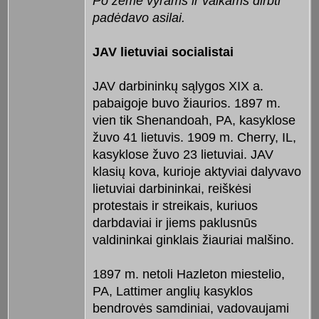
Po žeme vyrams ir vaikams dirbti
padėdavo asilai.
JAV lietuviai socialistai
JAV darbininkų sąlygos XIX a.
pabaigoje buvo žiaurios. 1897 m.
vien tik Shenandoah, PA, kasyklose
žuvo 41 lietuvis. 1909 m. Cherry, IL,
kasyklose žuvo 23 lietuviai. JAV
klasių kova, kurioje aktyviai dalyvavo
lietuviai darbininkai, reiškėsi
protestais ir streikais, kuriuos
darbdaviai ir jiems paklusnūs
valdininkai ginklais žiauriai malšino.
1897 m. netoli Hazleton miestelio,
PA, Lattimer anglių kasyklos
bendrovės samdiniai, vadovaujami