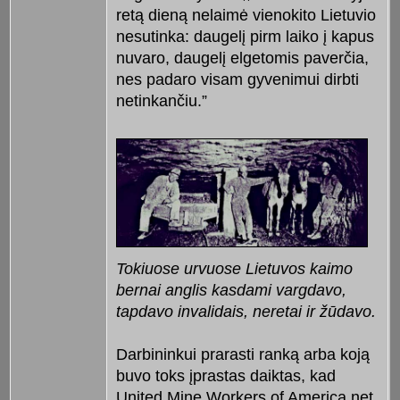
retą dieną nelaimė vienokito Lietuvio
nesutinka: daugelį pirm laiko į kapus
nuvaro, daugelį elgetomis paverčia,
nes padaro visam gyvenimui dirbti
netinkančiu.”
Tokiuose urvuose Lietuvos kaimo
bernai anglis kasdami vargdavo,
tapdavo invalidais, neretai ir žūdavo.
Darbininkui prarasti ranką arba koją
buvo toks įprastas daiktas, kad
United Mine Workers of America net