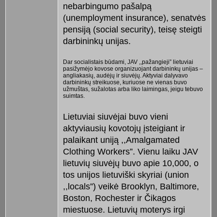
nebarbingumo pašalpą
(unemployment insurance), senatvės
pensiją (social security), teisę steigti
darbininkų unijas.
Dar socialistais būdami, JAV ,,pažangieji” lietuviai
pasižymėjo kovose organizuojant darbininkų unijas –
angliakasių, audėjų ir siuvėjų. Aktyviai dalyvavo
darbininkų streikuose, kuriuose ne vienas buvo
užmuštas, sužalotas arba liko laimingas, jeigu tebuvo
suimtas.
Lietuviai siuvėjai buvo vieni
aktyviausių kovotojų įsteigiant ir
palaikant uniją ,,Amalgamated
Clothing Workers”. Vienu laiku JAV
lietuvių siuvėjų buvo apie 10,000, o
tos unijos lietuviški skyriai (union
,,locals”) veikė Brooklyn, Baltimore,
Boston, Rochester ir Čikagos
miestuose. Lietuvių moterys irgi