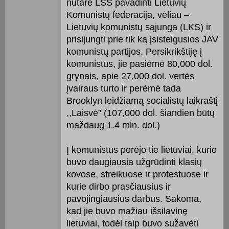
nutarė LSS pavadinti Lietuvių
Komunistų federacija, vėliau –
Lietuvių komunistų sąjunga (LKS) ir
prisijungti prie tik ką įsisteigusios JAV
komunistų partijos. Persikrikštiję į
komunistus, jie pasiėmė 80,000 dol.
grynais, apie 27,000 dol. vertės
įvairaus turto ir perėmė tada
Brooklyn leidžiamą socialistų laikraštį
,,Laisvė” (107,000 dol. šiandien būtų
maždaug 1.4 mln. dol.)
Į komunistus perėjo tie lietuviai, kurie
buvo daugiausia užgrūdinti klasių
kovose, streikuose ir protestuose ir
kurie dirbo prasčiausius ir
pavojingiausius darbus. Sakoma,
kad jie buvo mažiau išsilavinę
lietuviai, todėl taip buvo sužavėti