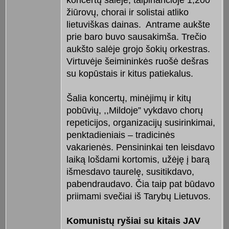
žiūrovų, chorai ir solistai atliko
lietuviškas dainas. Antrame aukšte
prie baro buvo sausakimša. Trečio
aukšto salėje grojo šokių orkestras.
Virtuvėje šeimininkės ruošė dešras
su kopūstais ir kitus patiekalus.
Šalia koncertų, minėjimų ir kitų
pobūvių, ,,Mildoje” vykdavo chorų
repeticijos, organizacijų susirinkimai,
penktadieniais – tradicinės
vakarienės. Pensininkai ten leisdavo
laiką lošdami kortomis, užėję į barą
išmesdavo taurelę, susitikdavo,
pabendraudavo. Čia taip pat būdavo
priimami svečiai iš Tarybų Lietuvos.
Komunistų ryšiai su kitais JAV