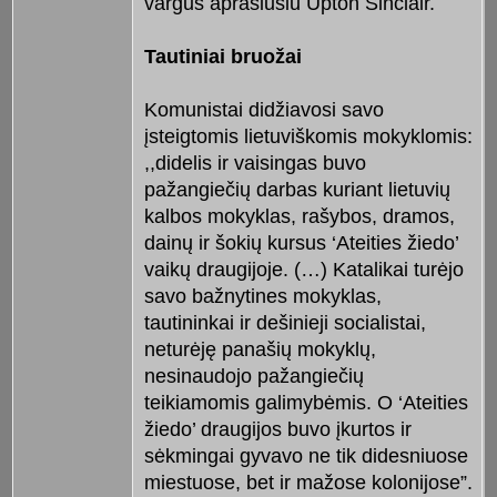
vargus aprašiusiu Upton Sinclair.
Tautiniai bruožai
Komunistai didžiavosi savo
įsteigtomis lietuviškomis mokyklomis:
,,didelis ir vaisingas buvo
pažangiečių darbas kuriant lietuvių
kalbos mokyklas, rašybos, dramos,
dainų ir šokių kursus ‘Ateities žiedo’
vaikų draugijoje. (…) Katalikai turėjo
savo bažnytines mokyklas,
tautininkai ir dešinieji socialistai,
neturėję panašių mokyklų,
nesinaudojo pažangiečių
teikiamomis galimybėmis. O ‘Ateities
žiedo’ draugijos buvo įkurtos ir
sėkmingai gyvavo ne tik didesniuose
miestuose, bet ir mažose kolonijose”.