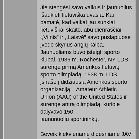
Jie stengėsi savo vaikus ir jaunuolius
išauklėti lietuviška dvasia. Kai
pamatė, kad vaikai jau sunkiai
lietuviškai skaito, abu dienraščiai
,,Vilnis” ir ,,Laisvė” savo puslapiuose
įvedė skyrius anglų kalba.
Jaunuoliams buvo įsteigti sporto
klubai. 1936 m. Rochester, NY LDS
surengė pirmą Amerikos lietuvių
sporto olimpiadą. 1938 m. LDS
įsirašė į didžiausią Amerikos sporto
organizaciją – Amateur Athletic
Union (AAU) of the United States ir
surengė antrą olimpiadą, kurioje
dalyvavo 150
jaununuolių sportininkų.
Beveik kiekviename didesniame JAV