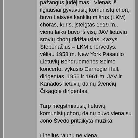
pažangus judėjimas.” Vienas iš
ilgiausiai gyvavusių komunistų chorų
buvo Laisvės kanklių mišrus (LKM)
choras, kuris, įsteigtas 1919 m.,
vienu laiku buvo iš visų JAV lietuvių
srovių chorų didžiausias. Kazys
Steponačius – LKM chorvedys,
vėliau 1958 m. New York Pasaulio
Lietuvių Bendruomenės Seimo
koncerto, vykusio Carnegie Hall,
dirigentas, 1956 ir 1961 m. JAV ir
Kanados lietuvių dainų švenčių
Čikagoje dirigentas.
Tarp mėgstmiausių lietuvių
komunistų chorų dainų buvo viena su
Jono Švedo pritaikyta muzika:
Linelius raunu ne viena,