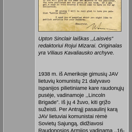
Upton Sinclair laiškas ,,Laisvės”
redaktoriui Rojui Mizarai. Originalas
yra Viliaus Kavaliausko archyve.
1938 m. iš Amerikoje gimusių JAV
lietuvių komunistų 21 dalyvavo
Ispanijos pilietiniame kare raudonųjų
pusėje, vadinamoje ,,Lincoln
Brigade”. Iš jų 4 žuvo, kiti grįžo
sužeisti. Per Antrąjį pasaulinį karą
JAV lietuviai komunistai rėmė
Sovietų Sajungą, didžiavosi
Raudonosios Armijos vadinama ,,16-