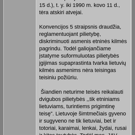
15 d.), t. y. iki 1990 m. kovo 11 d.,
tėra atskiri atvejai.
Konvencijos 5 straipsnis draudžia,
reglamentuojant pilietybę,
diskriminuoti asmenis etninės kilmės
pagrindu. Todėl galiojančiame
įstatyme suformuluotas pilietybės
įgijimas supaprastinta tvarka lietuvių
kilmės asmenims nėra teisingas
teisiniu požiūriu.
Šiandien neturime teisės reikalauti
dvigubos pilietybės ,,tik etniniams
lietuviams, turintiems prigimtinę
teisę”. Lietuvoje šimtmečiais gyveno
ir sugyveno ne tik lietuviai, bet ir
totoriai, karaimai, lenkai, žydai, rusai