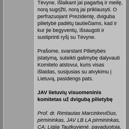
Tėvyne, išlaikant jai pagarbą ir meilę,
norą sugrįžti, norą jai priklausyti. O
perfrazuojant Prezidentę, dviguba
pilietybė padėtų tautiečiams, kad ir
kur jie begyventų, išsaugoti ir
sustiprinti ryšį su Tėvyne.
Prašome, svarstant Pilietybės
įstatymą, suteikti galimybę dalyvauti
Komiteto atstovui, kuris visas
išlaidas, susijusias su atvykimu į
Lietuvą, pasidengs pats.
JAV lietuvių visuomeninis
komitetas už dvigubą pilietybę
Prof. dr. Rimtautas Marcinkevičius,
pirmininkas, JAV LB LA pirmininkas,
CA; Ligija Tautkuvienė, pavaduotoja,