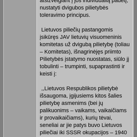
atsižvelgiant į jos individualią padėtį,
nustatyti dvigubos pilietybės
toleravimo principus.
Lietuvos piliečių pastangomis
įsikūręs JAV lietuvių visuomeninis
komitetas už dvigubą pilietybę (toliau
– Komitetas), išnagrinėjęs priimto
Pilietybės įstatymo nuostatas, siūlo jį
tobulinti – trumpinti, supaprastinti ir
keisti į:
,,Lietuvos Respublikos pilietybė
išsaugoma, įgijusiems kitos šalies
pilietybę asmenims (bei jų
palikuonims – vaikams, vaikaičiams
ir provaikaičiams), kurių tėvai,
seneliai ar jie patys buvo Lietuvos
piliečiai iki SSSR okupacijos – 1940