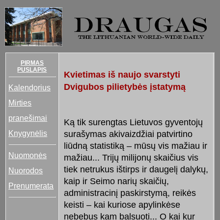
PIRMAS
PUSLAPIS
Kvietimas iš naujo svarstyti
Dvigubos pilietybės įstatymą
Kalendorius
Mirties
pranešimai
Ką tik surengtas Lietuvos gyventojų
Knygynėlis
surašymas akivaizdžiai patvirtino
liūdną statistiką – mūsų vis mažiau ir
Nuomonės
mažiau... Trijų milijonų skaičius vis
tiek netrukus ištirps ir daugelį dalykų,
Nuorodos
kaip ir Seimo narių skaičių,
Prenumerata
administracinį paskirstymą, reikės
keisti – kai kuriose apylinkėse
nebebus kam balsuoti... O kai kur