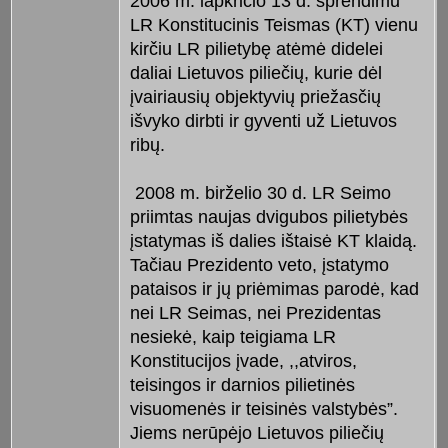
2006 m. lapkričio 13 d. sprendimu
LR Konstitucinis Teismas (KT) vienu
kirčiu LR pilietybę atėmė didelei
daliai Lietuvos piliečių, kurie dėl
įvairiausių objektyvių priežasčių
išvyko dirbti ir gyventi už Lietuvos
ribų.
2008 m. birželio 30 d. LR Seimo
priimtas naujas dvigubos pilietybės
įstatymas iš dalies ištaisė KT klaidą.
Tačiau Prezidento veto, įstatymo
pataisos ir jų priėmimas parodė, kad
nei LR Seimas, nei Prezidentas
nesiekė, kaip teigiama LR
Konstitucijos įvade, ,,atviros,
teisingos ir darnios pilietinės
visuomenės ir teisinės valstybės”.
Jiems nerūpėjo Lietuvos piliečių