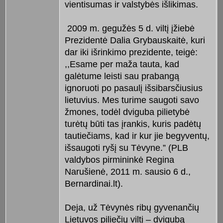
vientisumas ir valstybės išlikimas.
2009 m. gegužės 5 d. viltį įžiebė
Prezidentė Dalia Grybauskaitė, kuri
dar iki išrinkimo prezidente, teigė:
,,Esame per maža tauta, kad
galėtume leisti sau prabangą
ignoruoti po pasaulį išsibarsčiusius
lietuvius. Mes turime saugoti savo
žmones, todėl dviguba pilietybė
turėtų būti tas įrankis, kuris padėtų
tautiečiams, kad ir kur jie begyventų,
išsaugoti ryšį su Tėvyne.” (PLB
valdybos pirmininkė Regina
Narušienė, 2011 m. sausio 6 d.,
Bernardinai.lt).
Deja, už Tėvynės ribų gyvenančių
Lietuvos piliečių viltį – dvigubą