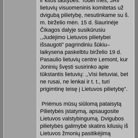
ir kitos tautybės. Todėl mes, JAV
lietuvių visuomeninis komitetas už
dvigubą pilietybę, nesutinkame su š.
m. birželio mėn. 15 d. šiaurinėje
Čikagos dalyje susikūrusiu
,,Judėjimo Lietuvos pilietybei
išsaugoti” pagrindiniu šūkiu–
laikysena paskelbtu birželio 19 d.
Pasaulio lietuvių centre Lemont, kur
Joninių švęsti susirinko apie
tūkstantis lietuvių: ,,Visi lietuviai, bet
ne rusai, ne lenkai ir t. t., turi
prigimtinę teisę į Lietuvos pilietybę”.
Priėmus mūsų siūlomą pataisytą
Pilietybės įstatymą, apsaugosite
Lietuvos valstybingumą. Dvigubos
pilietybės galimybė skatins kilusių iš
Lietuvos žmonių pasitikėjimą