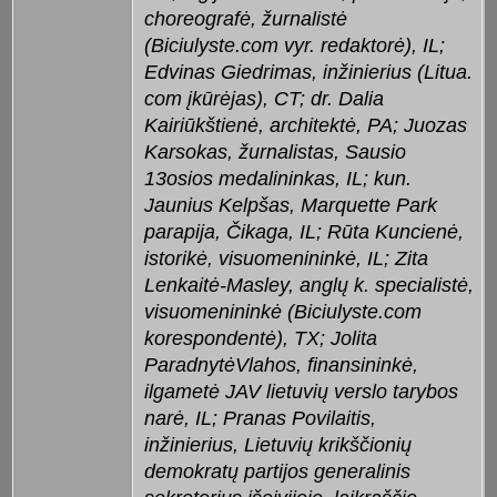
choreografė, žurnalistė
(Biciulyste.com vyr. redaktorė), IL;
Edvinas Giedrimas, inžinierius (Litua.
com įkūrėjas), CT; dr. Dalia
Kairiūkštienė, architektė, PA; Juozas
Karsokas, žurnalistas, Sausio
13osios medalininkas, IL; kun.
Jaunius Kelpšas, Marquette Park
parapija, Čikaga, IL; Rūta Kuncienė,
istorikė, visuomenininkė, IL; Zita
Lenkaitė-Masley, anglų k. specialistė,
visuomenininkė (Biciulyste.com
korespondentė), TX; Jolita
ParadnytėVlahos, finansininkė,
ilgametė JAV lietuvių verslo tarybos
narė, IL; Pranas Povilaitis,
inžinierius, Lietuvių krikščionių
demokratų partijos generalinis