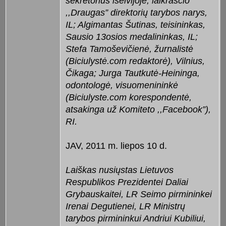
sekretorius išeivijoje, laikraščio
,,Draugas” direktorių tarybos narys,
IL; Algimantas Šutinas, teisininkas,
Sausio 13osios medalininkas, IL;
Stefa Tamoševičienė, žurnalistė
(Biciulystė.com redaktorė), Vilnius,
Čikaga; Jurga Tautkutė-Heininga,
odontologė, visuomenininkė
(Biciulyste.com korespondentė,
atsakinga už Komiteto ,,Facebook”),
RI.
JAV, 2011 m. liepos 10 d.
Laiškas nusiųstas Lietuvos
Respublikos Prezidentei Daliai
Grybauskaitei, LR Seimo pirmininkei
Irenai Degutienei, LR Ministrų
tarybos pirmininkui Andriui Kubiliui,