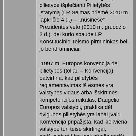
pilietybę išplečiantį Pilietybės
įstatymą (LR Seimas priėmė 2010 m.
lapkričio 4 d.) – ,,nusinešė”
Prezidentės veto (2010 m. gruodžio
2 d.), dėl kurio spaudė LR
Konstitucinio Teismo pirmininkas bei
jo bendraminčiai.
1997 m. Europos konvencija dėl
pilietybės (toliau – Konvencija)
patvirtina, kad pilietybės
reglamentavimas iš esmės yra
valstybės vidaus arba išskirtinės
kompetencijos reikalas. Daugelio
Europos valstybių praktika dėl
dvigubos pilietybės yra labai įvairi.
Konvencija pripažįsta, kad kiekviena
valstybė turi teisę skirtingai,