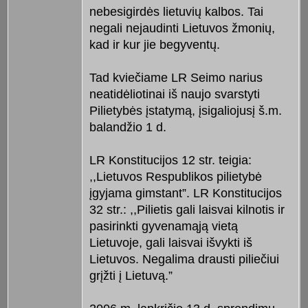
nebesigirdės lietuvių kalbos. Tai
negali nejaudinti Lietuvos žmonių,
kad ir kur jie begyventų.
Tad kviečiame LR Seimo narius
neatidėliotinai iš naujo svarstyti
Pilietybės įstatymą, įsigaliojusį š.m.
balandžio 1 d.
LR Konstitucijos 12 str. teigia:
,,Lietuvos Respublikos pilietybė
įgyjama gimstant”. LR Konstitucijos
32 str.: ,,Pilietis gali laisvai kilnotis ir
pasirinkti gyvenamąją vietą
Lietuvoje, gali laisvai išvykti iš
Lietuvos. Negalima drausti piliečiui
grįžti į Lietuvą.”