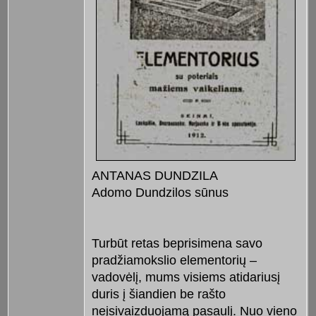
ANTANAS DUNDZILA
Adomo Dundzilos sūnus
Turbūt retas beprisimena savo
pradžiamokslio elementorių –
vadovėlį, mums visiems atidariusį
duris į šiandien be rašto
neįsivaizduojamą pasaulį. Nuo vieno