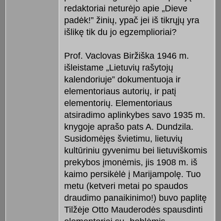
redaktoriai neturėjo apie „Dieve
padėk!” žinių, ypač jei iš tikrųjų yra
išlikę tik du jo egzemplioriai?
Prof. Vaclovas Biržiška 1946 m.
išleistame „Lietuvių rašytojų
kalendoriuje” dokumentuoja ir
elementoriaus autorių, ir patį
elementorių. Elementoriaus
atsiradimo aplinkybes savo 1935 m.
knygoje aprašo pats A. Dundzila.
Susidomėjęs švietimu, lietuvių
kultūriniu gyvenimu bei lietuviškomis
prekybos įmonėmis, jis 1908 m. iš
kaimo persikėlė į Marijampolę. Tuo
metu (ketveri metai po spaudos
draudimo panaikinimo!) buvo paplitę
Tilžėje Otto Mauderodės spausdinti