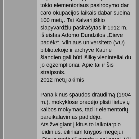
tokio elementoriaus pasirodymo dar
caro okupacijos laikais dabar sueina
100 metų. Tai Kalvarijiškio
slapyvardžiu pasirašytas ir 1912 m.
išleistas Adomo Dundzilos „Dieve
padėk!”. Vilniaus universiteto (VU)
bibliotekoje ir archyve Kaune
šiandien gali būti išlikę vieninteliai du
jo egzemplioriai. Apie tai ir šis
straipsnis.
2012 metų akimis
Panaikinus spaudos draudimą (1904
m.), mokyklose pradėjo plisti lietuvių
kalbos mokymas, tad ir elementorių
pareikalavimas padidėjo.
Atsižvelgiant į kitus to laikotarpio
leidinius, eiliniam knygos mėgėjui