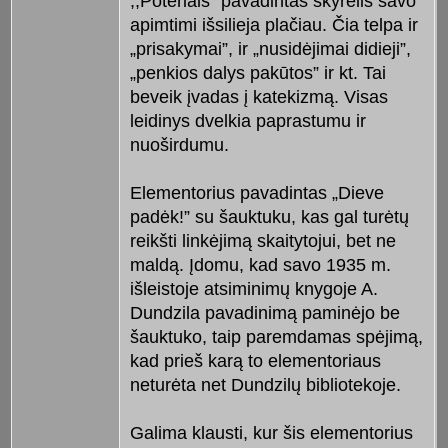
,,Poteriais” pavadintas skyrelis savo
apimtimi išsilieja plačiau. Čia telpa ir
„prisakymai”, ir „nusidėjimai didieji”,
„penkios dalys pakūtos” ir kt. Tai
beveik įvadas į katekizmą. Visas
leidinys dvelkia paprastumu ir
nuoširdumu.
Elementorius pavadintas „Dieve
padėk!” su šauktuku, kas gal turėtų
reikšti linkėjimą skaitytojui, bet ne
maldą. Įdomu, kad savo 1935 m.
išleistoje atsiminimų knygoje A.
Dundzila pavadinimą paminėjo be
šauktuko, taip paremdamas spėjimą,
kad prieš karą to elementoriaus
neturėta net Dundzilų bibliotekoje.
Galima klausti, kur šis elementorius