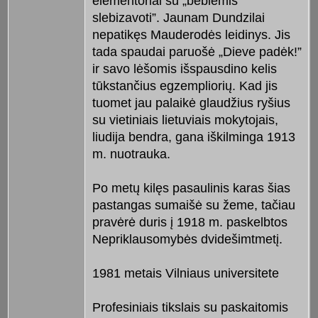
elementoriai su „beblėmis
slebizavoti”. Jaunam Dundzilai
nepatikęs Mauderodės leidinys. Jis
tada spaudai paruošė „Dieve padėk!”
ir savo lėšomis išspausdino kelis
tūkstančius egzempliorių. Kad jis
tuomet jau palaikė glaudžius ryšius
su vietiniais lietuviais mokytojais,
liudija bendra, gana iškilminga 1913
m. nuotrauka.
Po metų kilęs pasaulinis karas šias
pastangas sumaišė su žeme, tačiau
pravėrė duris į 1918 m. paskelbtos
Nepriklausomybės dvidešimtmetį.
1981 metais Vilniaus universitete
Profesiniais tikslais su paskaitomis