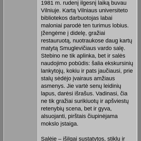
1981 m. rudenį ilgesnį laiką buvau
Vilniuje. Kartą Vilniaus universiteto
bibliotekos darbuotojas labai
maloniai parodė ten turimus lobius.
Įžengėme į didelę, gražiai
restauruotą, nuotraukose daug kartų
matytą Smuglevičiaus vardo salę.
Stebino ne tik aplinka, bet ir salės
naudojimo pobūdis: šalia ekskursinių
lankytojų, kokiu ir pats jaučiausi, prie
stalų sėdėjo įvairaus amžiaus
asmenys. Jie vartė senų leidinių
lapus, darėsi išrašus. Vadinasi, čia
ne tik gražiai surikiuotų ir apšviestų
retenybių scena, bet ir gyva,
alsuojanti, pirštais čiupinėjama
mokslo įstaiga.
Salėje – išilgai sustatytos, stiklu ir