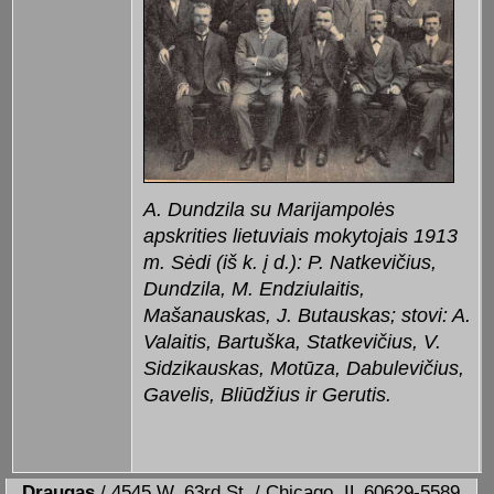
A. Dundzila su Marijampolės
apskrities lietuviais mokytojais 1913
m. Sėdi (iš k. į d.): P. Natkevičius,
Dundzila, M. Endziulaitis,
Mašanauskas, J. Butauskas; stovi: A.
Valaitis, Bartuška, Statkevičius, V.
Sidzikauskas, Motūza, Dabulevičius,
Gavelis, Bliūdžius ir Gerutis.
Draugas
/ 4545 W. 63rd St. / Chicago, IL 60629-5589