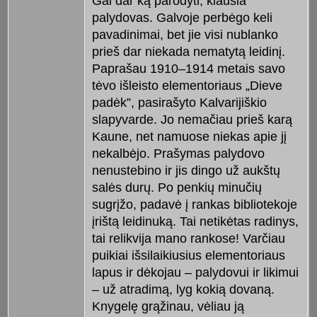
Gal dar ką parodyti, klausia
palydovas. Galvoje perbėgo keli
pavadinimai, bet jie visi nublanko
prieš dar niekada nematytą leidinį.
Paprašau 1910–1914 metais savo
tėvo išleisto elementoriaus „Dieve
padėk”, pasirašyto Kalvarijiškio
slapyvarde. Jo nemačiau prieš karą
Kaune, net namuose niekas apie jį
nekalbėjo. Prašymas palydovo
nenustebino ir jis dingo už aukštų
salės durų. Po penkių minučių
sugrįžo, padavė į rankas bibliotekoje
įrištą leidinuką. Tai netikėtas radinys,
tai relikvija mano rankose! Varčiau
puikiai išsilaikiusius elementoriaus
lapus ir dėkojau – palydovui ir likimui
– už atradimą, lyg kokią dovaną.
Knygelę grąžinau, vėliau ją