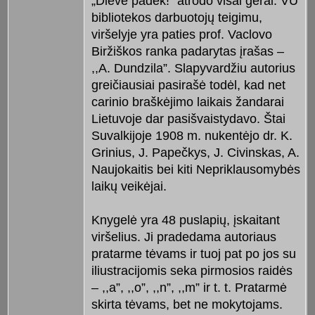
„Dieve padėk!” atrodo visai gerai. VU
bibliotekos darbuotojų teigimu,
viršelyje yra paties prof. Vaclovo
Biržiškos ranka padarytas įrašas –
,,A. Dundzila”. Slapyvardžiu autorius
greičiausiai pasirašė todėl, kad net
carinio braškėjimo laikais žandarai
Lietuvoje dar pasišvaistydavo. Štai
Suvalkijoje 1908 m. nukentėjo dr. K.
Grinius, J. Papečkys, J. Civinskas, A.
Naujokaitis bei kiti Nepriklausomybės
laikų veikėjai.
Knygelė yra 48 puslapių, įskaitant
viršelius. Ji pradedama autoriaus
pratarme tėvams ir tuoj pat po jos su
iliustracijomis seka pirmosios raidės
– ,,a”, ,,o”, ,,n”, ,,m” ir t. t. Pratarmė
skirta tėvams, bet ne mokytojams.