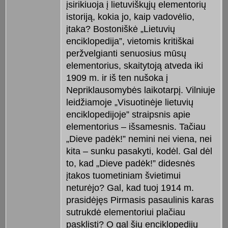
įsirikiuoja į lietuviškųjų elementorių
istoriją, kokia jo, kaip vadovėlio,
įtaka? Bostoniškė „Lietuvių
enciklopedija”, vietomis kritiškai
peržvelgianti senuosius mūsų
elementorius, skaitytoją atveda iki
1909 m. ir iš ten nušoka į
Nepriklausomybės laikotarpį. Vilniuje
leidžiamoje „Visuotinėje lietuvių
enciklopedijoje” straipsnis apie
elementorius – išsamesnis. Tačiau
„Dieve padėk!” nemini nei viena, nei
kita – sunku pasakyti, kodėl. Gal dėl
to, kad „Dieve padėk!” didesnės
įtakos tuometiniam švietimui
neturėjo? Gal, kad tuoj 1914 m.
prasidėjęs Pirmasis pasaulinis karas
sutrukdė elementoriui plačiau
pasklisti? O gal šių enciklopedijų