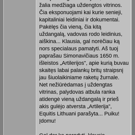
žalia medžiaga uždengtos vitrinos.
Čia eksponuojami kai kurie senieji,
kapitaliniai leidiniai ir dokumentai.
Pakėlęs čia vieną, čia kitą
uždangalą, vadovas rodo leidinius,
aiškina... Klausia, gal norėčiau ką
nors specialaus pamatyti. Aš tuoj
paprašau Simonavičiaus 1650 m.
išleistos „Artilerijos”, apie kurią buvau
skaitęs labai palankų britų straipsnį
jau šiuolaikiniame raketų žurnale.
Net nežiūrėdamas į uždengtas
vitrinas, palydovas atbula ranka
atidengė vieną uždangalą ir prieš
akis gulėjo atversta „Artilerija”,
Equitis Lithuani parašyta... Puiku!
Įdomu!