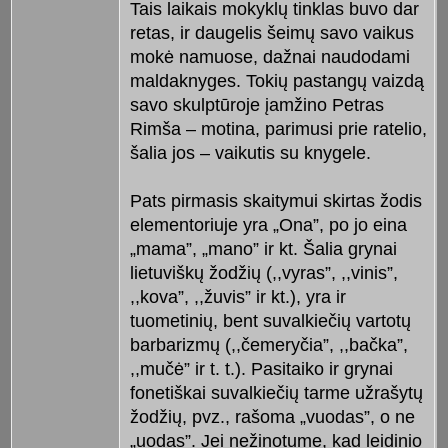
Tais laikais mokyklų tinklas buvo dar
retas, ir daugelis šeimų savo vaikus
mokė namuose, dažnai naudodami
maldaknyges. Tokių pastangų vaizdą
savo skulptūroje įamžino Petras
Rimša – motina, parimusi prie ratelio,
šalia jos – vaikutis su knygele.
Pats pirmasis skaitymui skirtas žodis
elementoriuje yra „Ona”, po jo eina
„mama”, „mano” ir kt. Šalia grynai
lietuviškų žodžių (,,vyras”, ,,vinis”,
,,kova”, ,,žuvis” ir kt.), yra ir
tuometinių, bent suvalkiečių vartotų
barbarizmų (,,čemeryčia”, ,,bačka”,
,,mučė” ir t. t.). Pasitaiko ir grynai
fonetiškai suvalkiečių tarme užrašytų
žodžių, pvz., rašoma „vuodas”, o ne
„uodas”. Jei nežinotume, kad leidinio