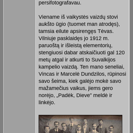
persifotografavau.
Viename iš vaikystės vaizdų stovi
aukšto ūgio (tuomet man atrodęs),
tamsia eilute apsirengęs Tėvas.
Vilniuje pasklaidęs jo 1912 m.
paruoštą ir išleistą elementorių,
stengiuosi dabar atskaičiuoti gal 120
metų atgal ir atkurti to Suvalkijos
kampelio vaizdą. Ten mano seneliai,
Vincas ir Marcelė Dundzilos, rūpinosi
savo šeima, kiek galėjo mokė savo
mažamečius vaikus, jiems gero
norėjo, „Padėk, Dieve” meldė ir
linkėjo.