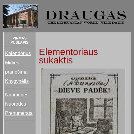
PIRMAS
PUSLAPIS
Elementoriaus
Kalendorius
sukaktis
Mirties
pranešimai
Knygynėlis
Nuomonės
Nuorodos
Prenumerata