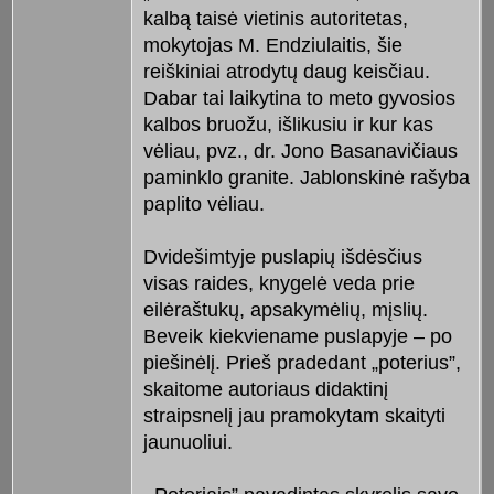
kalbą taisė vietinis autoritetas,
mokytojas M. Endziulaitis, šie
reiškiniai atrodytų daug keisčiau.
Dabar tai laikytina to meto gyvosios
kalbos bruožu, išlikusiu ir kur kas
vėliau, pvz., dr. Jono Basanavičiaus
paminklo granite. Jablonskinė rašyba
paplito vėliau.
Dvidešimtyje puslapių išdėsčius
visas raides, knygelė veda prie
eilėraštukų, apsakymėlių, mįslių.
Beveik kiekviename puslapyje – po
piešinėlį. Prieš pradedant „poterius”,
skaitome autoriaus didaktinį
straipsnelį jau pramokytam skaityti
jaunuoliui.