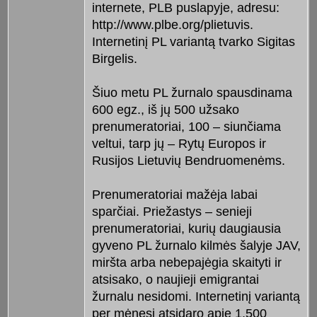
internete, PLB puslapyje, adresu:
http://www.plbe.org/plietuvis.
Internetinį PL variantą tvarko Sigitas
Birgelis.
Šiuo metu PL žurnalo spausdinama
600 egz., iš jų 500 užsako
prenumeratoriai, 100 – siunčiama
veltui, tarp jų – Rytų Europos ir
Rusijos Lietuvių Bendruomenėms.
Prenumeratoriai mažėja labai
sparčiai. Priežastys – senieji
prenumeratoriai, kurių daugiausia
gyveno PL žurnalo kilmės šalyje JAV,
miršta arba nebepajėgia skaityti ir
atsisako, o naujieji emigrantai
žurnalu nesidomi. Internetinį variantą
per mėnesį atsidaro apie 1,500