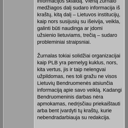
informacijos sklaidą. Vieną žurnalo
medžiagos dalį sudaro informacija iš
kraštų, kitą dalį – Lietuvos institucijų,
kaip nors susijusių su išeivija, veikla,
galinti būti naudinga ar įdomi
užsienio lietuviams, trečią – sudaro
probleminiai straipsniai.
Žurnalas tokiai solidžiai organizacijai
kaip PLB yra pernelyg kuklus, nors,
kita vertus, jis ir taip nelengvai
užpildomas, nes toli gražu ne visos
Lietuvių Bendruomenės atsiunčia
informaciją apie savo veiklą. Kadangi
Bendruomeninis darbas nėra
apmokamas, nedrįsčiau priekaištauti
arba bent įvardyti tų kraštų, kurie
nebendradarbiauja su redakcija.