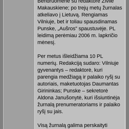
Bendruomenė su redaktore Živile
Makauskiene; po trejų metų žurnalas
atkeliavo į Lietuvą. Rengiamas
Vilniuje, bet ir toliau spausdinamas
Punske, „Aušros” spaustuvėje. PL
leidimą perėmiau 2006 m. lapkričio
mėnesį.
Per metus išleidžiama 10 PL
numerių. Redakciją sudaro: Vilniuje
gyvenantys – redaktorė, kuri
parengia medžiagą ir palaiko ryšį su
autoriais, maketuotojas Daumantas
Girininkas; Punske – sekretorė
Aldona Janušonytė, kuri išsiuntinėja
žurnalą prenumeratoriams ir palaiko
ryšį su jais.
Visą žurnalą galima perskaityti