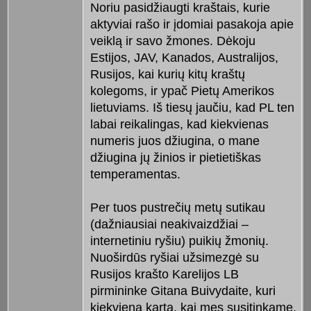
Noriu pasidžiaugti kraštais, kurie
aktyviai rašo ir įdomiai pasakoja apie
veiklą ir savo žmones. Dėkoju
Estijos, JAV, Kanados, Australijos,
Rusijos, kai kurių kitų kraštų
kolegoms, ir ypač Pietų Amerikos
lietuviams. Iš tiesų jaučiu, kad PL ten
labai reikalingas, kad kiekvienas
numeris juos džiugina, o mane
džiugina jų žinios ir pietietiškas
temperamentas.
Per tuos pustrečių metų sutikau
(dažniausiai neakivaizdžiai –
internetiniu ryšiu) puikių žmonių.
Nuoširdūs ryšiai užsimezgė su
Rusijos krašto Karelijos LB
pirmininke Gitana Buivydaite, kuri
kiekvieną kartą, kai mes susitinkame,