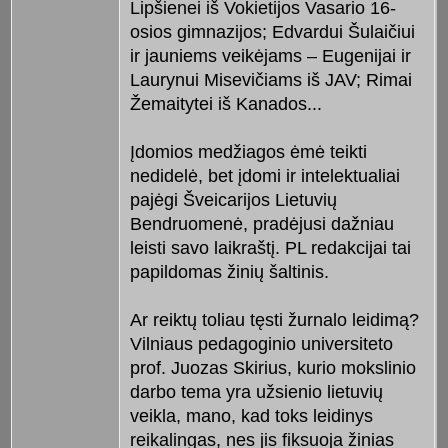
Lipšienei iš Vokietijos Vasario 16-
osios gimnazijos; Edvardui Šulaičiui
ir jauniems veikėjams – Eugenijai ir
Laurynui Misevičiams iš JAV; Rimai
Žemaitytei iš Kanados...
Įdomios medžiagos ėmė teikti
nedidelė, bet įdomi ir intelektualiai
pajėgi Šveicarijos Lietuvių
Bendruomenė, pradėjusi dažniau
leisti savo laikraštį. PL redakcijai tai
papildomas žinių šaltinis.
Ar reiktų toliau tęsti žurnalo leidimą?
Vilniaus pedagoginio universiteto
prof. Juozas Skirius, kurio mokslinio
darbo tema yra užsienio lietuvių
veikla, mano, kad toks leidinys
reikalingas, nes jis fiksuoja žinias