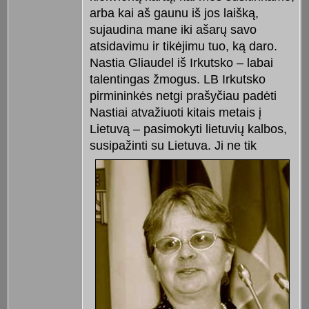
arba kai aš gaunu iš jos laišką,
sujaudina mane iki ašarų savo
atsidavimu ir tikėjimu tuo, ką daro.
Nastia Gliaudel iš Irkutsko – labai
talentingas žmogus. LB Irkutsko
pirmininkės netgi prašyčiau padėti
Nastiai atvažiuoti kitais metais į
Lietuvą – pasimokyti lietuvių kalbos,
susipažinti su Lietuva. Ji ne tik