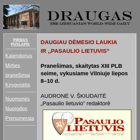
PIRMAS
DAUGIAU DĖMESIO LAUKIA
PUSLAPIS
IR ,,PASAULIO LIETUVIS”
Kalendorius
Mirties
Pranešimas, skaitytas XIII PLB
seime, vykusiame Vilniuje liepos
pranešimai
8–10 d.
Knygynėlis
AUDRONĖ V. ŠKIUDAITĖ
Nuomonės
„Pasaulio lietuvio” redaktorè
Nuorodos
Prenumerata