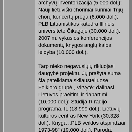
archyvų inventorizacija (5,000 dol.);
Nauji lietuviški choriniai kūriniai Trijų
chorų koncertų proga (6,000 dol.);
PLB Lituanistikos katedra Illinois
universitete Čikagoje (30,000 dol.);
2007 m. vykusios konferencijos
dokumentų knygos anglų kalba
leidyba (10,000 dol.).
Tarp nieko negavusiųjų rikiuojasi
daugybė projektų. Jų prašyta suma
čia pateikiama skliausteliuose.
Folkloro grupė ,,Virvytė” dalinasi
Lietuvos praeitimi ir dabartimi
(10,000 dol.); Studija R radijo
programa, IL (18,999 dol.); Lietuvių
kultūros centras New York (30,328
dol.); Knyga ,,PLB veiklos atspindžiai
1973-98” (19,000 dol.); Paroda: