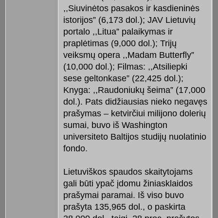
,,Siuvinėtos pasakos ir kasdieninės
istorijos” (6,173 dol.); JAV Lietuvių
portalo ,,Litua” palaikymas ir
praplėtimas (9,000 dol.); Trijų
veiksmų opera ,,Madam Butterfly”
(10,000 dol.); Filmas: ,,Atsiliepki
sese geltonkase” (22,425 dol.);
Knyga: ,,Raudoniukų šeima” (17,000
dol.). Pats didžiausias nieko negavęs
prašymas – ketvirčiui milijono dolerių
sumai, buvo iš Washington
universiteto Baltijos studijų nuolatinio
fondo.
Lietuviškos spaudos skaitytojams
gali būti ypač įdomu žiniasklaidos
prašymai paramai. Iš viso buvo
prašyta 135,965 dol., o paskirta