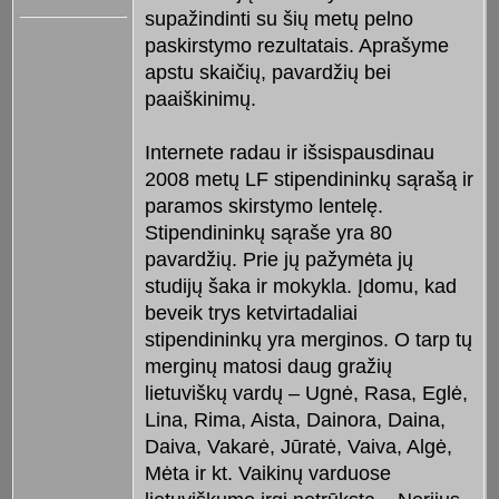
supažindinti su šių metų pelno
paskirstymo rezultatais. Aprašyme
apstu skaičių, pavardžių bei
paaiškinimų.
Internete radau ir išsispausdinau
2008 metų LF stipendininkų sąrašą ir
paramos skirstymo lentelę.
Stipendininkų sąraše yra 80
pavardžių. Prie jų pažymėta jų
studijų šaka ir mokykla. Įdomu, kad
beveik trys ketvirtadaliai
stipendininkų yra merginos. O tarp tų
merginų matosi daug gražių
lietuviškų vardų – Ugnė, Rasa, Eglė,
Lina, Rima, Aista, Dainora, Daina,
Daiva, Vakarė, Jūratė, Vaiva, Algė,
Mėta ir kt. Vaikinų varduose