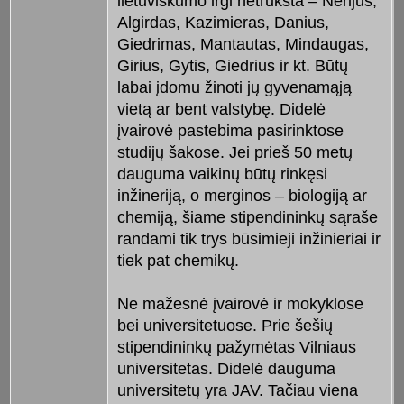
lietuviškumo irgi netrūksta – Nerijus,
Algirdas, Kazimieras, Danius,
Giedrimas, Mantautas, Mindaugas,
Girius, Gytis, Giedrius ir kt. Būtų
labai įdomu žinoti jų gyvenamąją
vietą ar bent valstybę. Didelė
įvairovė pastebima pasirinktose
studijų šakose. Jei prieš 50 metų
dauguma vaikinų būtų rinkęsi
inžineriją, o merginos – biologiją ar
chemiją, šiame stipendininkų sąraše
randami tik trys būsimieji inžinieriai ir
tiek pat chemikų.
Ne mažesnė įvairovė ir mokyklose
bei universitetuose. Prie šešių
stipendininkų pažymėtas Vilniaus
universitetas. Didelė dauguma
universitetų yra JAV. Tačiau viena