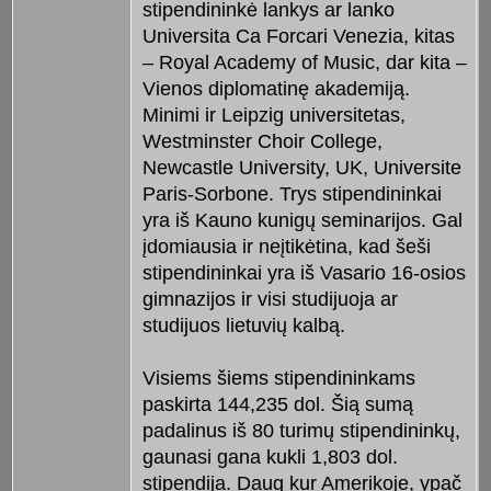
stipendininkė lankys ar lanko
Universita Ca Forcari Venezia, kitas
– Royal Academy of Music, dar kita –
Vienos diplomatinę akademiją.
Minimi ir Leipzig universitetas,
Westminster Choir College,
Newcastle University, UK, Universite
Paris-Sorbone. Trys stipendininkai
yra iš Kauno kunigų seminarijos. Gal
įdomiausia ir neįtikėtina, kad šeši
stipendininkai yra iš Vasario 16-osios
gimnazijos ir visi studijuoja ar
studijuos lietuvių kalbą.
Visiems šiems stipendininkams
paskirta 144,235 dol. Šią sumą
padalinus iš 80 turimų stipendininkų,
gaunasi gana kukli 1,803 dol.
stipendija. Daug kur Amerikoje, ypač