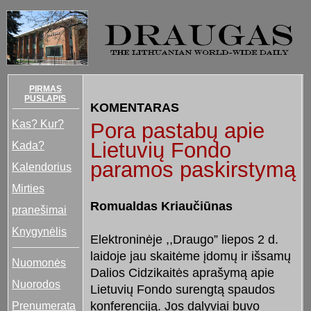
PIRMAS
PUSLAPIS
KOMENTARAS
Kas? Kur?
Pora pastabų apie
Lietuvių Fondo
Kada?
paramos paskirstymą
Kalendorius
Mirties
Romualdas Kriaučiūnas
pranešimai
Knygynėlis
Elektroninėje ,,Draugo” liepos 2 d.
laidoje jau skaitėme įdomų ir išsamų
Nuomonės
Dalios Cidzikaitės aprašymą apie
Nuorodos
Lietuvių Fondo surengtą spaudos
Prenumerata
konferenciją. Jos dalyviai buvo