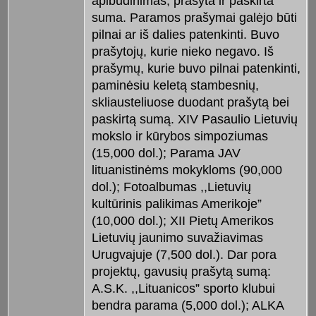
apibūdinimas, prašyta ir paskirta
suma. Paramos prašymai galėjo būti
pilnai ar iš dalies patenkinti. Buvo
prašytojų, kurie nieko negavo. Iš
prašymų, kurie buvo pilnai patenkinti,
paminėsiu keletą stambesnių,
skliausteliuose duodant prašytą bei
paskirtą sumą. XIV Pasaulio Lietuvių
mokslo ir kūrybos simpoziumas
(15,000 dol.); Parama JAV
lituanistinėms mokykloms (90,000
dol.); Fotoalbumas ,,Lietuvių
kultūrinis palikimas Amerikoje”
(10,000 dol.); XII Pietų Amerikos
Lietuvių jaunimo suvažiavimas
Urugvajuje (7,500 dol.). Dar pora
projektų, gavusių prašytą sumą:
A.S.K. ,,Lituanicos” sporto klubui
bendra parama (5,000 dol.); ALKA