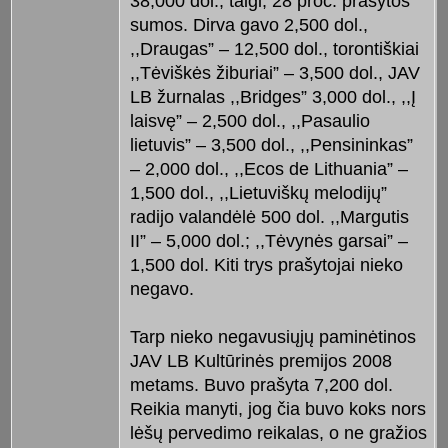
38,000 dol., taigi, 28 proc. prašytos
sumos. Dirva gavo 2,500 dol.,
,,Draugas” – 12,500 dol., torontiškiai
,,Tėviškės žiburiai” – 3,500 dol., JAV
LB žurnalas ,,Bridges” 3,000 dol., ,,Į
laisvę” – 2,500 dol., ,,Pasaulio
lietuvis” – 3,500 dol., ,,Pensininkas”
– 2,000 dol., ,,Ecos de Lithuania” –
1,500 dol., ,,Lietuviškų melodijų”
radijo valandėlė 500 dol. ,,Margutis
II” – 5,000 dol.; ,,Tėvynės garsai” –
1,500 dol. Kiti trys prašytojai nieko
negavo.
Tarp nieko negavusiųjų paminėtinos
JAV LB Kultūrinės premijos 2008
metams. Buvo prašyta 7,200 dol.
Reikia manyti, jog čia buvo koks nors
lėšų pervedimo reikalas, o ne gražios