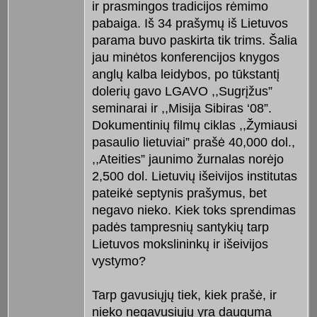
ir prasmingos tradicijos rėmimo
pabaiga. Iš 34 prašymų iš Lietuvos
parama buvo paskirta tik trims. Šalia
jau minėtos konferencijos knygos
anglų kalba leidybos, po tūkstantį
dolerių gavo LGAVO ,,Sugrįžus”
seminarai ir ,,Misija Sibiras ‘08”.
Dokumentinių filmų ciklas ,,Žymiausi
pasaulio lietuviai” prašė 40,000 dol.,
,,Ateities” jaunimo žurnalas norėjo
2,500 dol. Lietuvių išeivijos institutas
pateikė septynis prašymus, bet
negavo nieko. Kiek toks sprendimas
padės tampresnių santykių tarp
Lietuvos mokslininkų ir išeivijos
vystymo?
Tarp gavusiųjų tiek, kiek prašė, ir
nieko negavusiųjų yra dauguma