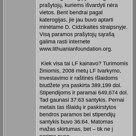
prašytojų, kuriems išvardyti nėra
vietos. Bent bendrai pagal
katerogijas, jie jau buvo aptarti
minėtame D. Cidzikaitės straipsnyje.
Visą paramos prašytojų sąrašą
galima rasti internete
www.lithuanianfoundation.org.
Kiek visa tai LF kainavo? Turimomis
žiniomis, 2008 metų LF tvarkymo,
investavimo ir raštinės išlaidoms
biudžete yra paskirta 389,199 dol.
Stipendijoms ir paramai 649,674 dol.
Tad gaunasi 37:63 santykis. Pernai
metais tas išlaidų ir paskirstytos
bendros paramos bei stipendijų
santykis buvo 36:64. Matomas
mažas skirtumas, bet – tik ne į