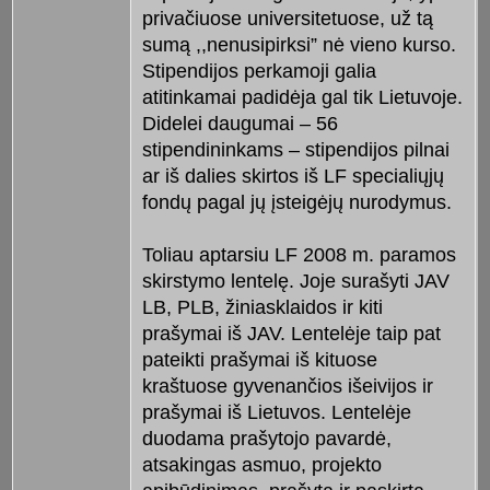
privačiuose universitetuose, už tą
sumą ,,nenusipirksi” nė vieno kurso.
Stipendijos perkamoji galia
atitinkamai padidėja gal tik Lietuvoje.
Didelei daugumai – 56
stipendininkams – stipendijos pilnai
ar iš dalies skirtos iš LF specialiųjų
fondų pagal jų įsteigėjų nurodymus.
Toliau aptarsiu LF 2008 m. paramos
skirstymo lentelę. Joje surašyti JAV
LB, PLB, žiniasklaidos ir kiti
prašymai iš JAV. Lentelėje taip pat
pateikti prašymai iš kituose
kraštuose gyvenančios išeivijos ir
prašymai iš Lietuvos. Lentelėje
duodama prašytojo pavardė,
atsakingas asmuo, projekto