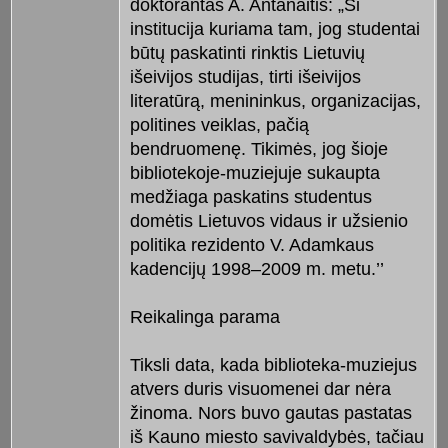
doktorantas A. Antanaitis: „Ši
institucija kuriama tam, jog studentai
būtų paskatinti rinktis Lietuvių
išeivijos studijas, tirti išeivijos
literatūrą, menininkus, organizacijas,
politines veiklas, pačią
bendruomenę. Tikimės, jog šioje
bibliotekoje-muziejuje sukaupta
medžiaga paskatins studentus
domėtis Lietuvos vidaus ir užsienio
politika rezidento V. Adamkaus
kadencijų 1998–2009 m. metu.’’
Reikalinga parama
Tiksli data, kada biblioteka-muziejus
atvers duris visuomenei dar nėra
žinoma. Nors buvo gautas pastatas
iš Kauno miesto savivaldybės, tačiau