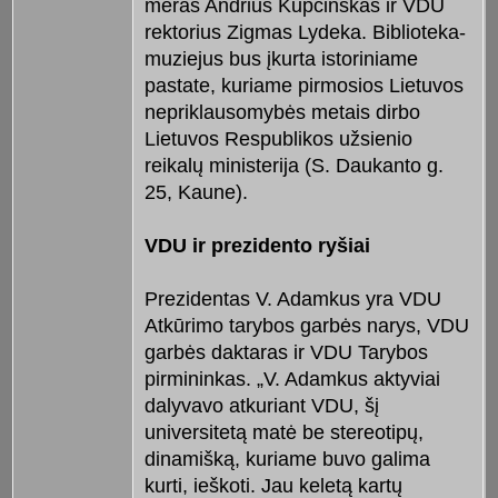
meras Andrius Kupčinskas ir VDU
rektorius Zigmas Lydeka. Biblioteka-
muziejus bus įkurta istoriniame
pastate, kuriame pirmosios Lietuvos
nepriklausomybės metais dirbo
Lietuvos Respublikos užsienio
reikalų ministerija (S. Daukanto g.
25, Kaune).
VDU ir prezidento ryšiai
Prezidentas V. Adamkus yra VDU
Atkūrimo tarybos garbės narys, VDU
garbės daktaras ir VDU Tarybos
pirmininkas. „V. Adamkus aktyviai
dalyvavo atkuriant VDU, šį
universitetą matė be stereotipų,
dinamišką, kuriame buvo galima
kurti, ieškoti. Jau keletą kartų