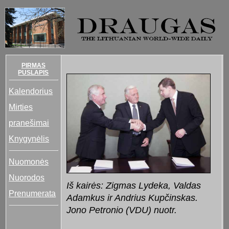
PIRMAS
PUSLAPIS
Kalendorius
Mirties
pranešimai
Knygynėlis
Nuomonės
Nuorodos
Iš kairės: Zigmas Lydeka, Valdas
Prenumerata
Adamkus ir Andrius Kupčinskas.
Jono Petronio (VDU) nuotr.