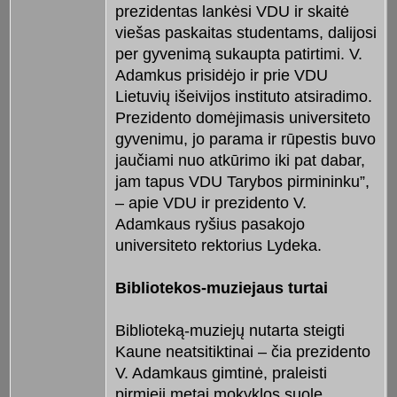
prezidentas lankėsi VDU ir skaitė
viešas paskaitas studentams, dalijosi
per gyvenimą sukaupta patirtimi. V.
Adamkus prisidėjo ir prie VDU
Lietuvių išeivijos instituto atsiradimo.
Prezidento domėjimasis universiteto
gyvenimu, jo parama ir rūpestis buvo
jaučiami nuo atkūrimo iki pat dabar,
jam tapus VDU Tarybos pirmininku”,
– apie VDU ir prezidento V.
Adamkaus ryšius pasakojo
universiteto rektorius Lydeka.
Bibliotekos-muziejaus turtai
Biblioteką-muziejų nutarta steigti
Kaune neatsitiktinai – čia prezidento
V. Adamkaus gimtinė, praleisti
pirmieji metai mokyklos suole.