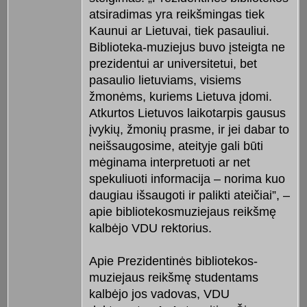
atsiradimas yra reikšmingas tiek
Kaunui ar Lietuvai, tiek pasauliui.
Biblioteka-muziejus buvo įsteigta ne
prezidentui ar universitetui, bet
pasaulio lietuviams, visiems
žmonėms, kuriems Lietuva įdomi.
Atkurtos Lietuvos laikotarpis gausus
įvykių, žmonių prasme, ir jei dabar to
neišsaugosime, ateityje gali būti
mėginama interpretuoti ar net
spekuliuoti informacija – norima kuo
daugiau išsaugoti ir palikti ateičiai”, –
apie bibliotekosmuziejaus reikšmę
kalbėjo VDU rektorius.
Apie Prezidentinės bibliotekos-
muziejaus reikšmę studentams
kalbėjo jos vadovas, VDU