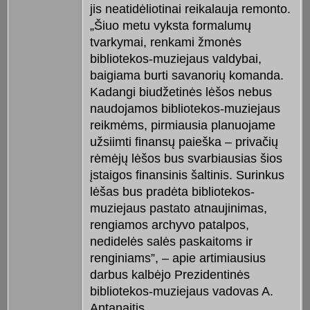
jis neatidėliotinai reikalauja remonto.
„Šiuo metu vyksta formalumų
tvarkymai, renkami žmonės
bibliotekos-muziejaus valdybai,
baigiama burti savanorių komanda.
Kadangi biudžetinės lėšos nebus
naudojamos bibliotekos-muziejaus
reikmėms, pirmiausia planuojame
užsiimti finansų paieška – privačių
rėmėjų lėšos bus svarbiausias šios
įstaigos finansinis šaltinis. Surinkus
lėšas bus pradėta bibliotekos-
muziejaus pastato atnaujinimas,
rengiamos archyvo patalpos,
nedidelės salės paskaitoms ir
renginiams”, – apie artimiausius
darbus kalbėjo Prezidentinės
bibliotekos-muziejaus vadovas A.
Antanaitis.