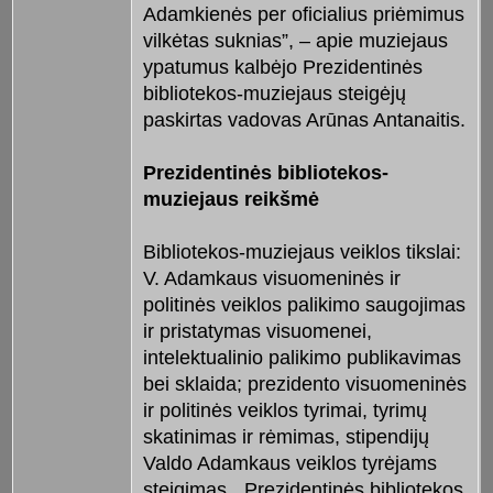
Adamkienės per oficialius priėmimus
vilkėtas suknias”, – apie muziejaus
ypatumus kalbėjo Prezidentinės
bibliotekos-muziejaus steigėjų
paskirtas vadovas Arūnas Antanaitis.
Prezidentinės bibliotekos-
muziejaus reikšmė
Bibliotekos-muziejaus veiklos tikslai:
V. Adamkaus visuomeninės ir
politinės veiklos palikimo saugojimas
ir pristatymas visuomenei,
intelektualinio palikimo publikavimas
bei sklaida; prezidento visuomeninės
ir politinės veiklos tyrimai, tyrimų
skatinimas ir rėmimas, stipendijų
Valdo Adamkaus veiklos tyrėjams
steigimas. „Prezidentinės bibliotekos