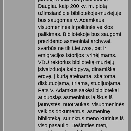
Daugiau kaip 200 kv. m. plotą
užimsiančioje bibliotekoje-muziejuje
bus saugomas V. Adamkaus
visuomeninės ir politinės veiklos
palikimas. Bibliotekoje bus saugomi
prezidento asmeniniai archyvai,
svarbūs ne tik Lietuvos, bet ir
emigracijos istorijos tyrinėjimams.
VDU rektorius biblioteką-muziejų
įsivaizduoja kaip gyvą, dinamišką
erdvę, į kurią ateinama, skaitoma,
diskutuojama, tiriama, studijuojama.
Pats V. Adamkus sakėsi bibliotekai
atiduosiąs asmeninius laiškus iš
jaunystės, nuotraukas, visuomeninės
veiklos dokumentus, asmeninę
biblioteką, surinktus meno kūrinius iš
viso pasaulio. Dešimties metų