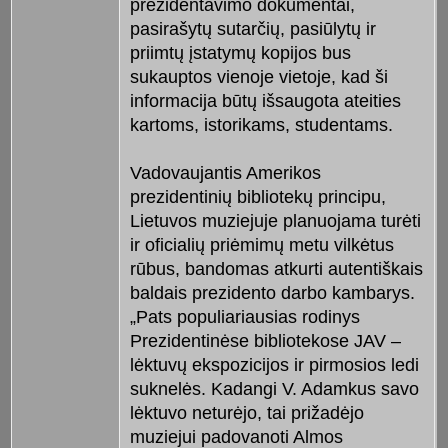
prezidentavimo dokumentai,
pasirašytų sutarčių, pasiūlytų ir
priimtų įstatymų kopijos bus
sukauptos vienoje vietoje, kad ši
informacija būtų išsaugota ateities
kartoms, istorikams, studentams.
Vadovaujantis Amerikos
prezidentinių bibliotekų principu,
Lietuvos muziejuje planuojama turėti
ir oficialių priėmimų metu vilkėtus
rūbus, bandomas atkurti autentiškais
baldais prezidento darbo kambarys.
„Pats populiariausias rodinys
Prezidentinėse bibliotekose JAV –
lėktuvų ekspozicijos ir pirmosios ledi
suknelės. Kadangi V. Adamkus savo
lėktuvo neturėjo, tai prižadėjo
muziejui padovanoti Almos