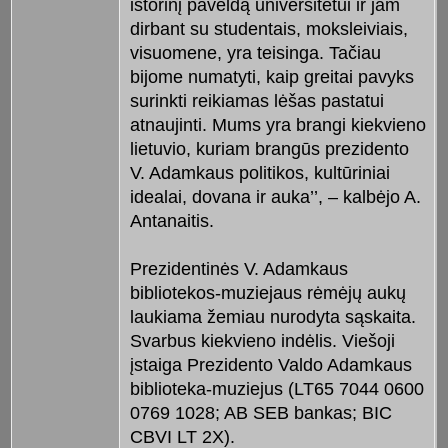
istorinį paveldą universitetui ir jam
dirbant su studentais, moksleiviais,
visuomene, yra teisinga. Tačiau
bijome numatyti, kaip greitai pavyks
surinkti reikiamas lėšas pastatui
atnaujinti. Mums yra brangi kiekvieno
lietuvio, kuriam brangūs prezidento
V. Adamkaus politikos, kultūriniai
idealai, dovana ir auka’’, – kalbėjo A.
Antanaitis.
Prezidentinės V. Adamkaus
bibliotekos-muziejaus rėmėjų aukų
laukiama žemiau nurodyta sąskaita.
Svarbus kiekvieno indėlis. Viešoji
įstaiga Prezidento Valdo Adamkaus
biblioteka-muziejus (LT65 7044 0600
0769 1028; AB SEB bankas; BIC
CBVI LT 2X).