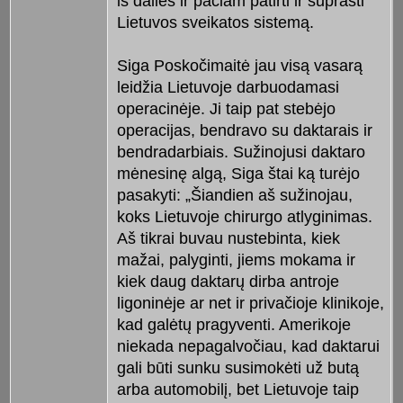
iš dalies ir pačiam patirti ir suprasti
Lietuvos sveikatos sistemą.
Siga Poskočimaitė jau visą vasarą
leidžia Lietuvoje darbuodamasi
operacinėje. Ji taip pat stebėjo
operacijas, bendravo su daktarais ir
bendradarbiais. Sužinojusi daktaro
mėnesinę algą, Siga štai ką turėjo
pasakyti: „Šiandien aš sužinojau,
koks Lietuvoje chirurgo atlyginimas.
Aš tikrai buvau nustebinta, kiek
mažai, palyginti, jiems mokama ir
kiek daug daktarų dirba antroje
ligoninėje ar net ir privačioje klinikoje,
kad galėtų pragyventi. Amerikoje
niekada nepagalvočiau, kad daktarui
gali būti sunku susimokėti už butą
arba automobilį, bet Lietuvoje taip