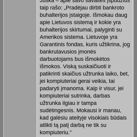
Juška – apie savo savaitės įspūdžius
taip rašo: „Pradėjau dirbti bankroto
buhalterijos įstaigoje. Išmokau daug
apie Lietuvos sistemą ir kokie yra
buhalterijos skirtumai, palyginti su
Amerikos sistema. Lietuvoje yra
Garantinis fondas, kuris užtikrina, jog
bankrutavusios įmonės
darbuotojams bus išmokėtos
išmokos. Viską suskaičiuoti ir
patikrinti skaičius užtrunka laiko, bet,
jei kompiuteriai gerai veikia, tai
padaryti įmanoma. Kaip ir visur, jei
kompiuteriai sutrinka, darbas
užtrunka ilgiau ir tampa
sudėtingesnis. Mokausi ir manau,
kad galėsiu ateityje visokiais būdais
atlikti tą patį darbą ne tik su
kompiuteriu.”