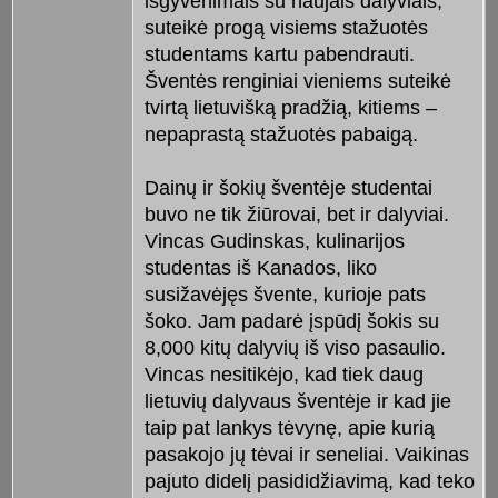
išgyvenimais su naujais dalyviais,
suteikė progą visiems stažuotės
studentams kartu pabendrauti.
Šventės renginiai vieniems suteikė
tvirtą lietuvišką pradžią, kitiems –
nepaprastą stažuotės pabaigą.
Dainų ir šokių šventėje studentai
buvo ne tik žiūrovai, bet ir dalyviai.
Vincas Gudinskas, kulinarijos
studentas iš Kanados, liko
susižavėjęs švente, kurioje pats
šoko. Jam padarė įspūdį šokis su
8,000 kitų dalyvių iš viso pasaulio.
Vincas nesitikėjo, kad tiek daug
lietuvių dalyvaus šventėje ir kad jie
taip pat lankys tėvynę, apie kurią
pasakojo jų tėvai ir seneliai. Vaikinas
pajuto didelį pasididžiavimą, kad teko