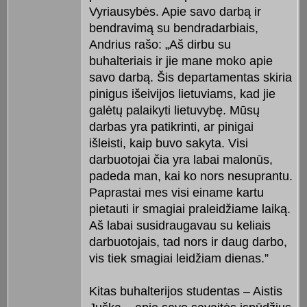
Vyriausybės. Apie savo darbą ir
bendravimą su bendradarbiais,
Andrius rašo: „Aš dirbu su
buhalteriais ir jie mane moko apie
savo darbą. Šis departamentas skiria
pinigus išeivijos lietuviams, kad jie
galėtų palaikyti lietuvybę. Mūsų
darbas yra patikrinti, ar pinigai
išleisti, kaip buvo sakyta. Visi
darbuotojai čia yra labai malonūs,
padeda man, kai ko nors nesuprantu.
Paprastai mes visi einame kartu
pietauti ir smagiai praleidžiame laiką.
Aš labai susidraugavau su keliais
darbuotojais, tad nors ir daug darbo,
vis tiek smagiai leidžiam dienas.”
Kitas buhalterijos studentas – Aistis