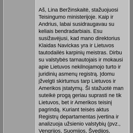
Aš, Lina Beržinskaitė, stažuojuosi
Teisingumo ministerijoje. Kaip ir
Andrius, labai susidraugavau su
keliais bendradarbiais. Esu
susižavėjusi, kad mano direktorius
Klaidas Navickas yra ir Lietuvos
tautodailės karpinių meistras. Dirbu
su valstybės tarnautojais ir mokausi
apie Lietuvos nekilnojamojo turto ir
juridinių asmenų registrą. Įdomu
įžvelgti skirtumus tarp Lietuvos ir
Amerikos įstatymų. Ši stažuotė man
suteikė progą geriau suprasti ne tik
Lietuvos, bet ir Amerikos teisinį
pagrindą. Kuriant teisės aktus
Registrų departamentas įvertina ir
analizuoja užsienio valstybių (pvz.,
Vengrijos, Suomijos, Švedijos,