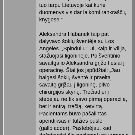
tuo tarpu Lietuvoje kai kurie
duomenys vis dar laikomi rankraščių
knygose.”
Aleksandra Habanek taip pat
dalyvavo šokių šventėje su Los
Angeles ,,Spinduliu”. Ji, kaip ir Vilija,
stažuojasi ligoninėje. Po šventinio
savaitgalio Aleksandra grįžo tiesiai į
operacinę. Štai jos įspūdžiai: „Jau
baigėsi šokių šventė ir praeitą
savaitę grįžau į ligoninę, pilvo
chirurgijos skyrių. Trečiadienį
stebėjau ne tik savo pirmą operaciją,
bet ir antrą, trečią, ketvirtą.
Pacientams buvo pašalintas
apendiksas ir tulžies pūslė
(gallbladder). Pastebėjau, kad