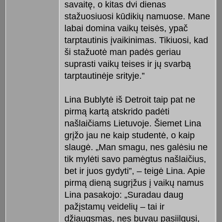
savaitę, o kitas dvi dienas
stažuosiuosi kūdikių namuose. Mane
labai domina vaikų teisės, ypač
tarptautinis įvaikinimas. Tikiuosi, kad
ši stažuotė man padės geriau
suprasti vaikų teises ir jų svarbą
tarptautinėje srityje.”
Lina Bublytė iš Detroit taip pat ne
pirmą kartą atskrido padėti
našlaičiams Lietuvoje. Šiemet Lina
grįžo jau ne kaip studentė, o kaip
slaugė. „Man smagu, nes galėsiu ne
tik mylėti savo pamėgtus našlaičius,
bet ir juos gydyti”, – teigė Lina. Apie
pirmą dieną sugrįžus į vaikų namus
Lina pasakojo: „Suradau daug
pažįstamų veidelių – tai ir
džiaugsmas, nes buvau pasiilgusi,