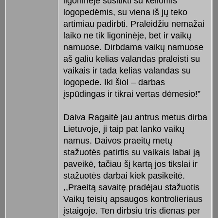
ligoninėje susitikti su keliomis
logopedėmis, su viena iš jų teko
artimiau padirbti. Praleidžiu nemažai
laiko ne tik ligoninėje, bet ir vaikų
namuose. Dirbdama vaikų namuose
aš galiu kelias valandas praleisti su
vaikais ir tada kelias valandas su
logopede. Iki šiol – darbas
įspūdingas ir tikrai vertas dėmesio!”
Daiva Ragaitė jau antrus metus dirba
Lietuvoje, ji taip pat lanko vaikų
namus. Daivos praeitų metų
stažuotės patirtis su vaikais labai ją
paveikė, tačiau šį kartą jos tikslai ir
stažuotės darbai kiek pasikeitė.
,,Praeitą savaitę pradėjau stažuotis
Vaikų teisių apsaugos kontrolieriaus
įstaigoje. Ten dirbsiu tris dienas per