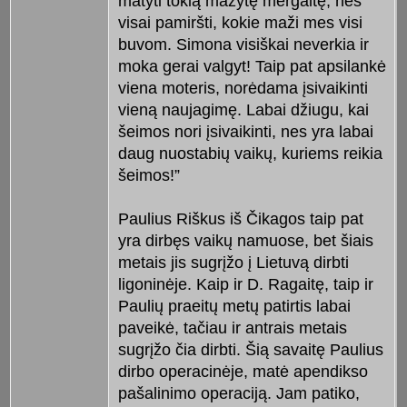
matyti tokią mažytę mergaitę, nes
visai pamiršti, kokie maži mes visi
buvom. Simona visiškai neverkia ir
moka gerai valgyt! Taip pat apsilankė
viena moteris, norėdama įsivaikinti
vieną naujagimę. Labai džiugu, kai
šeimos nori įsivaikinti, nes yra labai
daug nuostabių vaikų, kuriems reikia
šeimos!”
Paulius Riškus iš Čikagos taip pat
yra dirbęs vaikų namuose, bet šiais
metais jis sugrįžo į Lietuvą dirbti
ligoninėje. Kaip ir D. Ragaitę, taip ir
Paulių praeitų metų patirtis labai
paveikė, tačiau ir antrais metais
sugrįžo čia dirbti. Šią savaitę Paulius
dirbo operacinėje, matė apendikso
pašalinimo operaciją. Jam patiko,