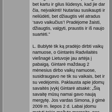
bet kartu ir gilus liūdesys, kad jie dar
čia, neįvaikinti! Nutariau susikaupti ir
neliūdėti, bet džiaugtis vėl atradus
‘savo vaikučius’! Pradėjome žaisti,
džiaugtis, valgyti, praustis ir iš naujo
suartėti.”
L. Bublytė tik ką pradėjo dirbti vaikų
namuose, o Gintarės Radvilaitės
viešnagė Lietuvoje jau artėja į
pabaigą. Gintarė maždaug 2
mėnesius dirbo vaikų namuose,
susidraugavo ne tik su vaikais, bet ir
su vedėjomis. Paklausta apie įdomų
savaitės įvykį Gintarė atsakė: „Šią
savaitę mūsų namai gavo naują
mergytę. Jos vardas Simona, ji gimė
2009 m. liepos 2 d. Labai įdomu