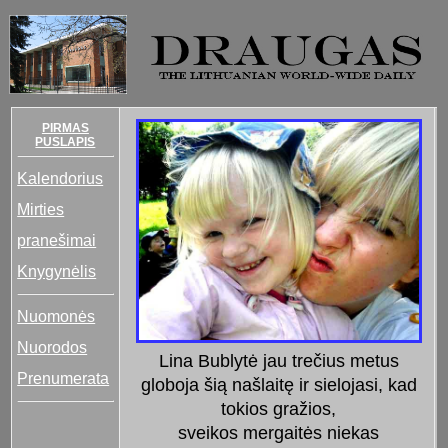
PIRMAS
PUSLAPIS
Kalendorius
Mirties
pranešimai
Knygynėlis
Nuomonės
Nuorodos
Lina Bublytė jau trečius metus
Prenumerata
globoja šią našlaitę ir sielojasi, kad
tokios gražios,
sveikos mergaitės niekas