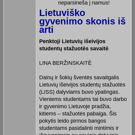
neparsineša į namus!
Lietuviško
gyvenimo skonis iš
arti
Penktoji Lietuvių išeivijos
studentų stažuotès savaitè
LINA BERŽINSKAITÈ
Dainų ir šokių šventės savaitgalis
Lietuvių išeivijos studentų stažuotės
(LISS) dalyviams buvo ypatingas.
Vieniems studentams tai buvo darbo
ir gyvenimo Lietuvoje pradžia,
kitiems – stažuotės pabaiga. Šis
pokytis leido pirmos bangos
studentams pasidalinti mintimis ir