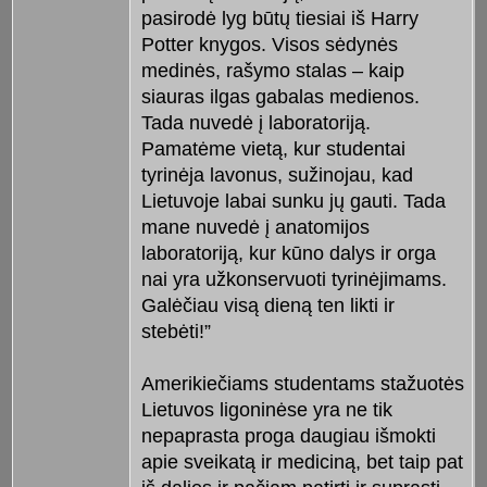
pasirodė lyg būtų tiesiai iš Harry
Potter knygos. Visos sėdynės
medinės, rašymo stalas – kaip
siauras ilgas gabalas medienos.
Tada nuvedė į laboratoriją.
Pamatėme vietą, kur studentai
tyrinėja lavonus, sužinojau, kad
Lietuvoje labai sunku jų gauti. Tada
mane nuvedė į anatomijos
laboratoriją, kur kūno dalys ir orga
nai yra užkonservuoti tyrinėjimams.
Galėčiau visą dieną ten likti ir
stebėti!”
Amerikiečiams studentams stažuotės
Lietuvos ligoninėse yra ne tik
nepaprasta proga daugiau išmokti
apie sveikatą ir mediciną, bet taip pat