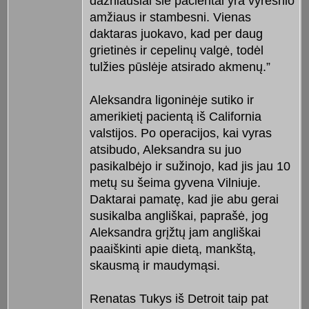
dažniausiai šie pacientai yra vyresnio
amžiaus ir stambesni. Vienas
daktaras juokavo, kad per daug
grietinės ir cepelinų valgė, todėl
tulžies pūslėje atsirado akmenų.”
Aleksandra ligoninėje sutiko ir
amerikietį pacientą iš California
valstijos. Po operacijos, kai vyras
atsibudo, Aleksandra su juo
pasikalbėjo ir sužinojo, kad jis jau 10
metų su šeima gyvena Vilniuje.
Daktarai pamatę, kad jie abu gerai
susikalba angliškai, paprašė, jog
Aleksandra grįžtų jam angliškai
paaiškinti apie dietą, mankštą,
skausmą ir maudymąsi.
Renatas Tukys iš Detroit taip pat