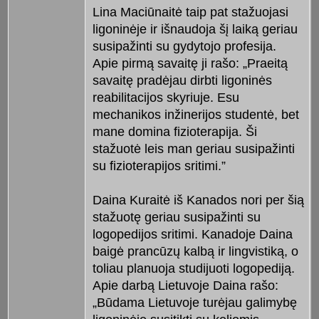
Lina Maciūnaitė taip pat stažuojasi
ligoninėje ir išnaudoja šį laiką geriau
susipažinti su gydytojo profesija.
Apie pirmą savaitę ji rašo: „Praeitą
savaitę pradėjau dirbti ligoninės
reabilitacijos skyriuje. Esu
mechanikos inžinerijos studentė, bet
mane domina fizioterapija. Ši
stažuotė leis man geriau susipažinti
su fizioterapijos sritimi.”
Daina Kuraitė iš Kanados nori per šią
stažuotę geriau susipažinti su
logopedijos sritimi. Kanadoje Daina
baigė prancūzų kalbą ir lingvistiką, o
toliau planuoja studijuoti logopediją.
Apie darbą Lietuvoje Daina rašo:
„Būdama Lietuvoje turėjau galimybę