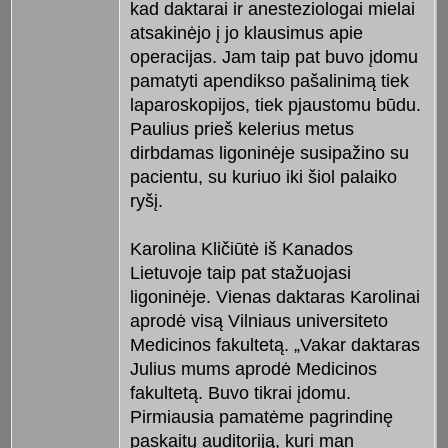
kad daktarai ir anesteziologai mielai
atsakinėjo į jo klausimus apie
operacijas. Jam taip pat buvo įdomu
pamatyti apendikso pašalinimą tiek
laparoskopijos, tiek pjaustomu būdu.
Paulius prieš kelerius metus
dirbdamas ligoninėje susipažino su
pacientu, su kuriuo iki šiol palaiko
ryšį.
Karolina Kličiūtė iš Kanados
Lietuvoje taip pat stažuojasi
ligoninėje. Vienas daktaras Karolinai
aprodė visą Vilniaus universiteto
Medicinos fakultetą. „Vakar daktaras
Julius mums aprodė Medicinos
fakultetą. Buvo tikrai įdomu.
Pirmiausia pamatėme pagrindinę
paskaitų auditoriją, kuri man