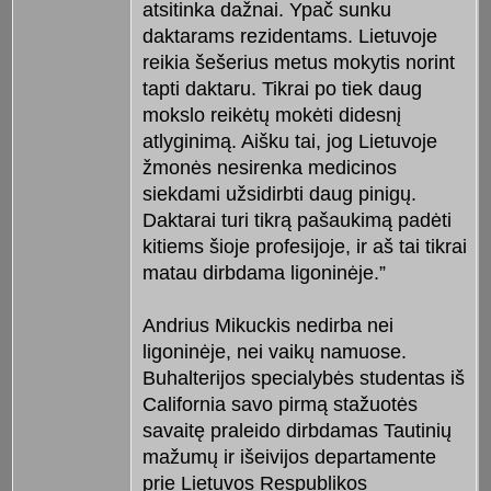
atsitinka dažnai. Ypač sunku
daktarams rezidentams. Lietuvoje
reikia šešerius metus mokytis norint
tapti daktaru. Tikrai po tiek daug
mokslo reikėtų mokėti didesnį
atlyginimą. Aišku tai, jog Lietuvoje
žmonės nesirenka medicinos
siekdami užsidirbti daug pinigų.
Daktarai turi tikrą pašaukimą padėti
kitiems šioje profesijoje, ir aš tai tikrai
matau dirbdama ligoninėje.”
Andrius Mikuckis nedirba nei
ligoninėje, nei vaikų namuose.
Buhalterijos specialybės studentas iš
California savo pirmą stažuotės
savaitę praleido dirbdamas Tautinių
mažumų ir išeivijos departamente
prie Lietuvos Respublikos