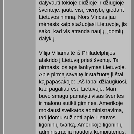
dalyvauti tokioje didžioje ir džiugioje
šventėje, jautė visų vienybę giedant
Lietuvos himną. Nors Vincas jau
mėnesis kaip stažuojasi Lietuvoje, jis
sako, kad vis atranda naujų, įdomių
dalykų.
Vilija Viliamaitė iš Philadelphijos
atskrido į Lietuvą prieš šventę. Tai
pirmasis jos apsilankymas Lietuvoje.
Apie pirmą savaitę ir stažuotę ji štai
ką papasakojo: „Aš labai džiaugiuosi,
kad pagaliau esu Lietuvoje. Man
buvo smagu pamatyti visas šventes
ir malonu sutikti gimines. Amerikoje
mokiausi sveikatos administravimą,
tad įdomu sužinoti apie Lietuvos
ligoninių tvarką. Amerikoje ligoninių
administracija naudoja kompiuterius,