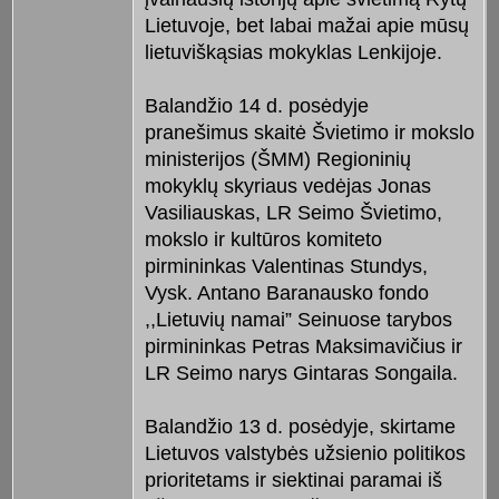
Lietuvoje, bet labai mažai apie mūsų
lietuviškąsias mokyklas Lenkijoje.
Balandžio 14 d. posėdyje
pranešimus skaitė Švietimo ir mokslo
ministerijos (ŠMM) Regioninių
mokyklų skyriaus vedėjas Jonas
Vasiliauskas, LR Seimo Švietimo,
mokslo ir kultūros komiteto
pirmininkas Valentinas Stundys,
Vysk. Antano Baranausko fondo
,,Lietuvių namai” Seinuose tarybos
pirmininkas Petras Maksimavičius ir
LR Seimo narys Gintaras Songaila.
Balandžio 13 d. posėdyje, skirtame
Lietuvos valstybės užsienio politikos
prioritetams ir siektinai paramai iš