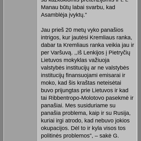
Manau būtų labai svarbu, kad
Asamblėja įvyktų.”
Jau prieš 20 metų vyko panašios
intrigos, kur jautėsi Kremliaus ranka,
dabar ta Kremliaus ranka veikia jau ir
per Varšuvą. ,,Iš Lenkijos į Pietryčių
Lietuvos mokyklas važiuoja
valstybės institucijų ar ne valstybės
institucijų finansuojami emisarai ir
moko, kad šis kraštas neteisėtai
buvo prijungtas prie Lietuvos ir kad
tai Ribbentropo-Molotovo pasekmė ir
panašiai. Mes susiduriame su
panašia problema, kaip ir su Rusija,
kuriai irgi atrodo, kad nebuvo jokios
okupacijos. Dėl to ir kyla visos tos
politinės problemos”, – sakė G.