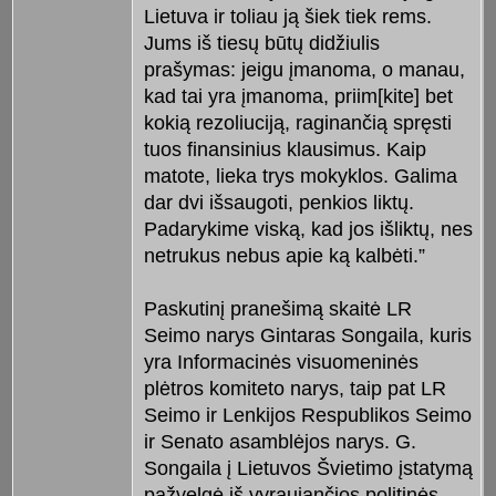
Lietuva ir toliau ją šiek tiek rems.
Jums iš tiesų būtų didžiulis
prašymas: jeigu įmanoma, o manau,
kad tai yra įmanoma, priim[kite] bet
kokią rezoliuciją, raginančią spręsti
tuos finansinius klausimus. Kaip
matote, lieka trys mokyklos. Galima
dar dvi išsaugoti, penkios liktų.
Padarykime viską, kad jos išliktų, nes
netrukus nebus apie ką kalbėti.”
Paskutinį pranešimą skaitė LR
Seimo narys Gintaras Songaila, kuris
yra Informacinės visuomeninės
plėtros komiteto narys, taip pat LR
Seimo ir Lenkijos Respublikos Seimo
ir Senato asamblėjos narys. G.
Songaila į Lietuvos Švietimo įstatymą
pažvelgė iš vyraujančios politinės