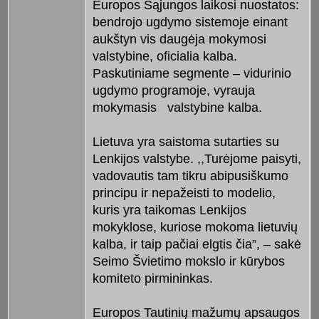
Europos Sąjungos laikosi nuostatos:
bendrojo ugdymo sistemoje einant
aukštyn vis daugėja mokymosi
valstybine, oficialia kalba.
Paskutiniame segmente – vidurinio
ugdymo programoje, vyrauja
mokymasis valstybine kalba.
Lietuva yra saistoma sutarties su
Lenkijos valstybe. ,,Turėjome paisyti,
vadovautis tam tikru abipusiškumo
principu ir nepažeisti to modelio,
kuris yra taikomas Lenkijos
mokyklose, kuriose mokoma lietuvių
kalba, ir taip pačiai elgtis čia”, – sakė
Seimo Švietimo mokslo ir kūrybos
komiteto pirmininkas.
Europos Tautinių mažumų apsaugos