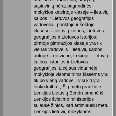
sąsiuvinių nėra; pagrindinės
mokyklos ketvirtoje klasėje – lietuvių
kalbos ir Lietuvos geografijos
vadovėliai; penktoje ir šeštoje
klasėse – lietuvių kalbos, Lietuvos
geografijos ir Lietuvos istorijos;
pirmoje gimnazijos klasėje yra tik
vienas vadovėlis – lietuvių kalbos;
antroje – nė vieno; trečioje – lietuvių
kalbos, istorijos ir Lietuvos
geografijos. Licėjaus vidurinėje
mokykloje visoms trims klasėms yra
tik po vieną vadovėlį, visi kiti yra
lenkų kalba. ,,Šių metų pradžioje
Lenkijos Lietuvių Bendruomenė iš
Lenkijos švietimo ministerijos
sulaukė žinios, kad artimiausiu metu
Lenkijos lietuvių mokykloms