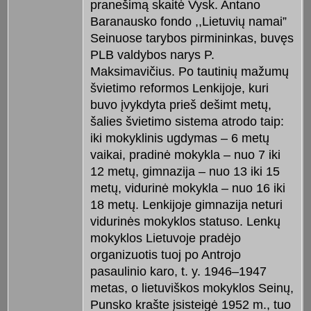
pranešimą skaitė Vysk. Antano
Baranausko fondo ,,Lietuvių namai”
Seinuose tarybos pirmininkas, buvęs
PLB valdybos narys P.
Maksimavičius. Po tautinių mažumų
švietimo reformos Lenkijoje, kuri
buvo įvykdyta prieš dešimt metų,
šalies švietimo sistema atrodo taip:
iki mokyklinis ugdymas – 6 metų
vaikai, pradinė mokykla – nuo 7 iki
12 metų, gimnazija – nuo 13 iki 15
metų, vidurinė mokykla – nuo 16 iki
18 metų. Lenkijoje gimnazija neturi
vidurinės mokyklos statuso. Lenkų
mokyklos Lietuvoje pradėjo
organizuotis tuoj po Antrojo
pasaulinio karo, t. y. 1946–1947
metas, o lietuviškos mokyklos Seinų,
Punsko krašte įsisteigė 1952 m., tuo