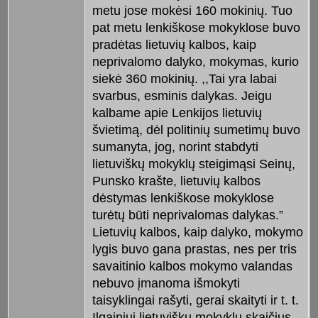
metu jose mokėsi 160 mokinių. Tuo
pat metu lenkiškose mokyklose buvo
pradėtas lietuvių kalbos, kaip
neprivalomo dalyko, mokymas, kurio
siekė 360 mokinių. ,,Tai yra labai
svarbus, esminis dalykas. Jeigu
kalbame apie Lenkijos lietuvių
švietimą, dėl politinių sumetimų buvo
sumanyta, jog, norint stabdyti
lietuviškų mokyklų steigimąsi Seinų,
Punsko krašte, lietuvių kalbos
dėstymas lenkiškose mokyklose
turėtų būti neprivalomas dalykas.”
Lietuvių kalbos, kaip dalyko, mokymo
lygis buvo gana prastas, nes per tris
savaitinio kalbos mokymo valandas
nebuvo įmanoma išmokyti
taisyklingai rašyti, gerai skaityti ir t. t.
Ilgainiui lietuviškų mokyklų skaičius