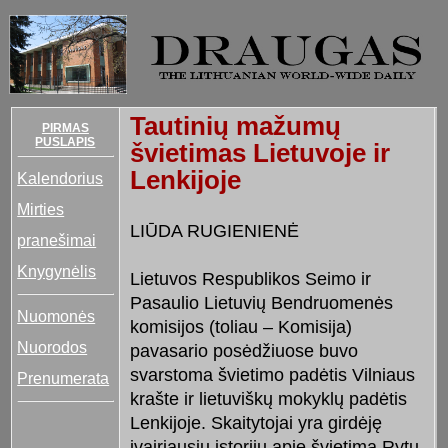
Tautinių mažumų
PIRMAS
PUSLAPIS
švietimas Lietuvoje ir
Lenkijoje
Kalendorius
Mirties
LIŪDA RUGIENIENĖ
pranešimai
Knygynėlis
Lietuvos Respublikos Seimo ir
Pasaulio Lietuvių Bendruomenės
Nuomonės
komisijos (toliau – Komisija)
Nuorodos
pavasario posėdžiuose buvo
svarstoma švietimo padėtis Vilniaus
Prenumerata
krašte ir lietuviškų mokyklų padėtis
Lenkijoje. Skaitytojai yra girdėję
įvairiausių istorijų apie švietimą Rytų