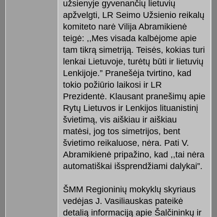
užsienyje gyvenančių lietuvių
apžvelgti, LR Seimo Užsienio reikalų
komiteto narė Vilija Abramikienė
teigė: ,,Mes visada kalbėjome apie
tam tikrą simetriją. Teisės, kokias turi
lenkai Lietuvoje, turėtų būti ir lietuvių
Lenkijoje.” Pranešėja tvirtino, kad
tokio požiūrio laikosi ir LR
Prezidentė. Klausant pranešimų apie
Rytų Lietuvos ir Lenkijos lituanistinį
švietimą, vis aiškiau ir aiškiau
matėsi, jog tos simetrijos, bent
švietimo reikaluose, nėra. Pati V.
Abramikienė pripažino, kad ,,tai nėra
automatiškai išsprendžiami dalykai”.
ŠMM Regioninių mokyklų skyriaus
vedėjas J. Vasiliauskas pateikė
detalią informaciją apie Šalčininkų ir