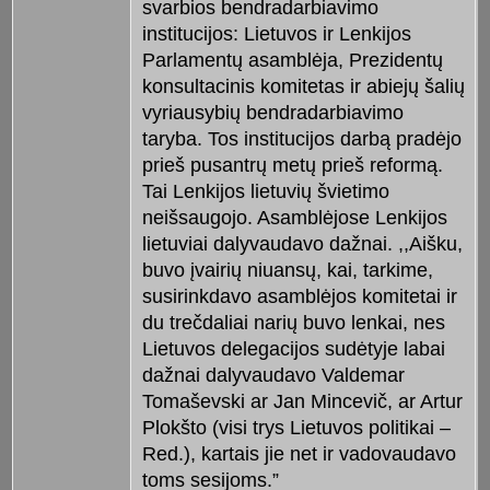
svarbios bendradarbiavimo
institucijos: Lietuvos ir Lenkijos
Parlamentų asamblėja, Prezidentų
konsultacinis komitetas ir abiejų šalių
vyriausybių bendradarbiavimo
taryba. Tos institucijos darbą pradėjo
prieš pusantrų metų prieš reformą.
Tai Lenkijos lietuvių švietimo
neišsaugojo. Asamblėjose Lenkijos
lietuviai dalyvaudavo dažnai. ,,Aišku,
buvo įvairių niuansų, kai, tarkime,
susirinkdavo asamblėjos komitetai ir
du trečdaliai narių buvo lenkai, nes
Lietuvos delegacijos sudėtyje labai
dažnai dalyvaudavo Valdemar
Tomaševski ar Jan Mincevič, ar Artur
Plokšto (visi trys Lietuvos politikai –
Red.), kartais jie net ir vadovaudavo
toms sesijoms.”