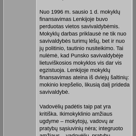
Nuo 1996 m. sausio 1 d. mokyklų
finansavimas Lenkijoje buvo
perduotas vietos savivaldybėmis.
Mokyklų darbas priklausė ne tik nuo
savivaldybės turimų lėšų, bet ir nuo
jų politinio, tautinio nusiteikimo. Tai
nulėmė, kad Punsko savivaldybėje
lietuviškosios mokyklos vis dar vis
egzistuoja. Lenkijoje mokyklų
finansavimas ateina iš dviejų šaltinių:
mokinio krepšelio, likusią dalį prideda
savivaldybė.
Vadovėlių padėtis taip pat yra
kritiška. Ikimokyklinio amžiaus
ugdyme – mokytojų, vadovų ar
pratybų sąsiuvinių nėra; integruoto
amžiaus – vadovėlių, pratybų,