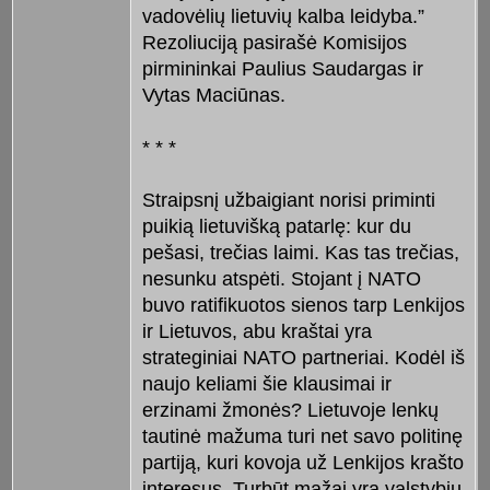
vadovėlių lietuvių kalba leidyba.”
Rezoliuciją pasirašė Komisijos
pirmininkai Paulius Saudargas ir
Vytas Maciūnas.
* * *
Straipsnį užbaigiant norisi priminti
puikią lietuvišką patarlę: kur du
pešasi, trečias laimi. Kas tas trečias,
nesunku atspėti. Stojant į NATO
buvo ratifikuotos sienos tarp Lenkijos
ir Lietuvos, abu kraštai yra
strateginiai NATO partneriai. Kodėl iš
naujo keliami šie klausimai ir
erzinami žmonės? Lietuvoje lenkų
tautinė mažuma turi net savo politinę
partiją, kuri kovoja už Lenkijos krašto
interesus. Turbūt mažai yra valstybių,