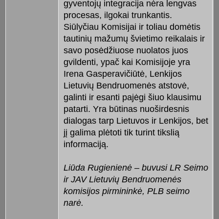
gyventojų integracija nėra lengvas
procesas, ilgokai trunkantis.
Siūlyčiau Komisijai ir toliau domėtis
tautinių mažumų švietimo reikalais ir
savo posėdžiuose nuolatos juos
gvildenti, ypač kai Komisijoje yra
Irena Gasperavičiūtė, Lenkijos
Lietuvių Bendruomenės atstovė,
galinti ir esanti pajėgi šiuo klausimu
patarti. Yra būtinas nuoširdesnis
dialogas tarp Lietuvos ir Lenkijos, bet
jį galima plėtoti tik turint tikslią
informaciją.
Liūda Rugienienė – buvusi LR Seimo
ir JAV Lietuvių Bendruomenės
komisijos pirmininkė, PLB seimo
narė.