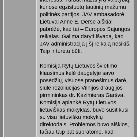
kuriose egzistuotų tautinių mažumų
politinės partijos. JAV ambasadorė
Lietuvai Anne E. Derse aiškiai
pabrėžė, kad tai – Europos Sąjungos
reikalas. Galima daryti išvadą, kad
JAV administracija į šį reikalą nesikiš.
Taip ir turėtų būti.
Komisija Rytų Lietuvos švietimo
klausimus kėlė daugelyje savo
posėdžių, visuose pranešimus darė,
siūlė rezoliucijas Vilnijos draugijos
pirmininkas dr. Kazimieras Garšva.
Komisija aplankė Rytų Lietuvos
lietuviškas mokyklas, buvo susitikusi
su visų lietuviškų mokyklų
direktoriais. Problemos buvo aiškios,
tačiau taip pat supratome, kad