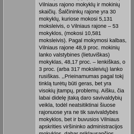
Vilniaus rajono mokyklų ir mokinių
skaičių. Šalčininkų rajone yra 30
mokyklų, kuriose mokosi 5,131
moksleivis, o Vilniaus rajone – 53
mokyklos, (mokosi 10,581
moksleivis). Pagal mokymosi kalbas,
Vilniaus rajone 48,9 proc. mokinių
lanko valstybines (lietuviškas)
mokyklas, 48,17 proc. – lenkiškas, o
3 proc. (arba 317 moksleivių) lanko
rusiškas. ,,Prieinamumas pagal tokį
tinklą turėtų būti geras, bet yra
visokių įtampų, problemų. Aišku, čia
labai didelę įtaką daro savivaldybių
veikla, todėl neatsitiktinai šiuose
rajonuose yra ne tik savivaldybės
mokyklos, bet ir buvusios Vilniaus
apskrities viršininko administracijos
mokyklos, dabar priklausančios