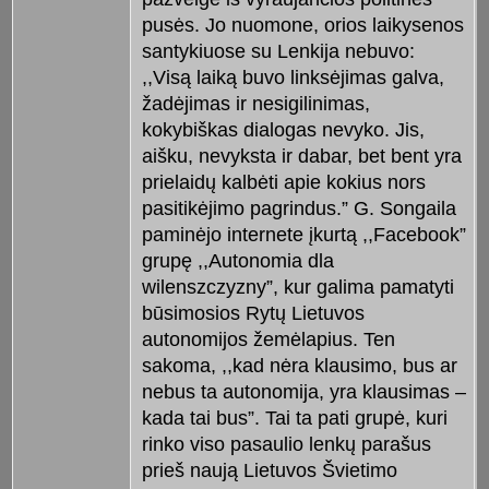
pusės. Jo nuomone, orios laikysenos
santykiuose su Lenkija nebuvo:
,,Visą laiką buvo linksėjimas galva,
žadėjimas ir nesigilinimas,
kokybiškas dialogas nevyko. Jis,
aišku, nevyksta ir dabar, bet bent yra
prielaidų kalbėti apie kokius nors
pasitikėjimo pagrindus.” G. Songaila
paminėjo internete įkurtą ,,Facebook”
grupę ,,Autonomia dla
wilenszczyzny”, kur galima pamatyti
būsimosios Rytų Lietuvos
autonomijos žemėlapius. Ten
sakoma, ,,kad nėra klausimo, bus ar
nebus ta autonomija, yra klausimas –
kada tai bus”. Tai ta pati grupė, kuri
rinko viso pasaulio lenkų parašus
prieš naują Lietuvos Švietimo