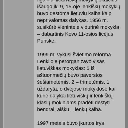
išaugo iki 9, 15-oje lenkiškų mokyklų
buvo dėstoma lietuvių kalba kaip
neprivalomas dalykas. 1956 m.
susikūrė vienintelė vidurinė mokykla
– dabartinis Kovo 11-osios licėjus
Punske.
1999 m. vykusi švietimo reforma
Lenkijoje perorganizavo visas
lietuviškas mokyklas: 5 iš
aštuonmečių buvo paverstos
šešiametėmis, 2 – trimetėmis, 1
uždaryta, o dvejose mokyklose kai
kurie dalykai lietuviškų ir lenkiškų
klasių mokiniams pradėti dėstyti
bendrai, aišku – lenkų kalba.
1997 metais buvo įkurtos trys