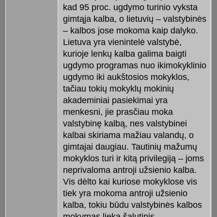
kad 95 proc. ugdymo turinio vyksta
gimtąja kalba, o lietuvių – valstybinės
– kalbos jose mokoma kaip dalyko.
Lietuva yra vienintelė valstybė,
kurioje lenkų kalba galima baigti
ugdymo programas nuo ikimokyklinio
ugdymo iki aukštosios mokyklos,
tačiau tokių mokyklų mokinių
akademiniai pasiekimai yra
menkesni, jie prasčiau moka
valstybinę kalbą, nes valstybinei
kalbai skiriama mažiau valandų, o
gimtajai daugiau. Tautinių mažumų
mokyklos turi ir kitą privilegiją – joms
neprivaloma antroji užsienio kalba.
Vis dėlto kai kuriose mokyklose vis
tiek yra mokoma antroji užsienio
kalba, tokiu būdu valstybinės kalbos
mokymas lieka šalutinis.