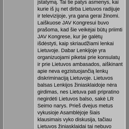
įstatymą. Tai tie patys asmenys, kai
kurie iš jų net dirba Lietuvos radijuje
ir televizijoje, yra gana gerai žinomi.
Laiškuose JAV Kongresui buvo
prašoma, kad šie veikėjai būtų priimti
JAV Kongrese, kur jie galėtų
išdėstyti, kaip skriaudžiami lenkai
Lietuvoje. Dabar Lenkijoje yra
organizuojami piketai prie konsulatų
ir prie Lietuvos ambasados, aiškinant
apie neva egzistuojančią lenkų
diskriminaciją Lietuvoje. Lietuvos
balsas Lenkijos žiniasklaidoje nėra
girdimas, nes Lietuva pati pripratino
negirdėti Lietuvos balso, sakė LR
Seimo narys. Prieš dvejus metus
vykusioje Asamblėjoje šiais
klausimais vyko diskusija, tačiau
Lietuvos žiniasklaidai tai nebuvo