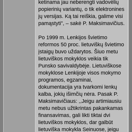
ketinama jau neberengti vadovėlių
popierinių variantų, o tik elektronines
jų versijas. Ką tai reiškia, galime visi
pamąstyti”, – sakė P. Maksimavičius.
Po 1999 m. Lenkijos švietimo
reformos 50 proc. lietuviškų švietimo
įstaigų buvo uždarytos. Šiuo metu
lietuviškos mokyklos veikia tik
Punsko savivaldybėje. Lietuviškose
mokyklose Lenkijoje visos mokymo
programos, egzaminai,
dokumentacija yra tvarkomi lenkų
kalba, jokių išimčių nėra. Pasak P.
Maksimavičiaus: ,,Jeigu artimiausiu
metu nebus užtikrintas pakankamas
finansavimas, gali likti tiktai dvi
lietuviškos mokyklos, dar galbūt
lietuviška mokykla Seinuose, jeigu