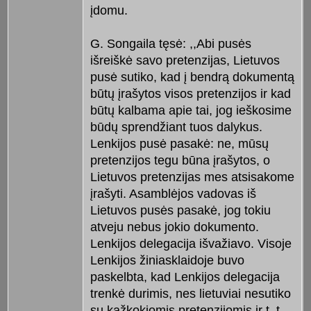
įdomu.
G. Songaila tęsė: ,,Abi pusės
išreiškė savo pretenzijas, Lietuvos
pusė sutiko, kad į bendrą dokumentą
būtų įrašytos visos pretenzijos ir kad
būtų kalbama apie tai, jog ieškosime
būdų sprendžiant tuos dalykus.
Lenkijos pusė pasakė: ne, mūsų
pretenzijos tegu būna įrašytos, o
Lietuvos pretenzijas mes atsisakome
įrašyti. Asamblėjos vadovas iš
Lietuvos pusės pasakė, jog tokiu
atveju nebus jokio dokumento.
Lenkijos delegacija išvažiavo. Visoje
Lenkijos žiniasklaidoje buvo
paskelbta, kad Lenkijos delegacija
trenkė durimis, nes lietuviai nesutiko
su kažkokiomis pretenzijomis ir t. t.