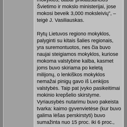
Švietimo ir mokslo ministerijai, jose
mokosi beveik 3,000 moksleivių”, –
teigė J. Vasiliauskas.
Rytų Lietuvos regiono mokyklos,
palyginti su kitais šalies regionais,
yra suremontuotos, nes čia buvo
naujai steigiamos mokyklos, kuriose
mokoma valstybine kalba, kasmet
joms buvo skiriama po keletą
milijonų, o lenkiškos mokyklos
nemažai pinigų gavo iš Lenkijos
valstybės. Taip pat įvyko pasikeitimai
mokinio krepšelio skirstyme.
Vyriausybės nutarimu buvo pakeista
tvarka: kaimo gyvenvietėse (kur buvo
galima lėšas perskirstyti) buvo
sumažinta nuo 15 proc. iki 6 proc.,