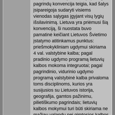
pagrindų konvencija teigia, kad šalys
įsipareigoja sudaryti visiems
vienodas sąlygas įgyjant visų lygių
išsilavinimą. Lietuva yra priėmusi šią
konvenciją, ši nuostata buvo
pamatinė keičiant Lietuvos Švietimo
įstatymo atitinkamus punktus:
priešmokykliniam ugdymui skiriama
4 val. valstybine kalba; pagal
pradinio ugdymo programą lietuvių
kalbos mokoma integruotai; pagal
pagrindinio, vidurinio ugdymo
programą valstybinė kalba privaloma
toms disciplinoms, kurios yra
susijusios su Lietuvos istorija,
geografija, gamtos pažinimu,
pilietiškumo pagrindais; lietuvių
kalbos mokymui turi būti skiriama ne
mažiau valandų nei gimtosios kalbos