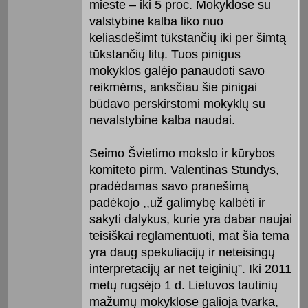
mieste – iki 5 proc. Mokyklose su
valstybine kalba liko nuo
keliasdešimt tūkstančių iki per šimtą
tūkstančių litų. Tuos pinigus
mokyklos galėjo panaudoti savo
reikmėms, anksčiau šie pinigai
būdavo perskirstomi mokyklų su
nevalstybine kalba naudai.
Seimo Švietimo mokslo ir kūrybos
komiteto pirm. Valentinas Stundys,
pradėdamas savo pranešimą
padėkojo ,,už galimybę kalbėti ir
sakyti dalykus, kurie yra dabar naujai
teisiškai reglamentuoti, mat šia tema
yra daug spekuliacijų ir neteisingų
interpretacijų ar net teiginių”. Iki 2011
metų rugsėjo 1 d. Lietuvos tautinių
mažumų mokyklose galioja tvarka,