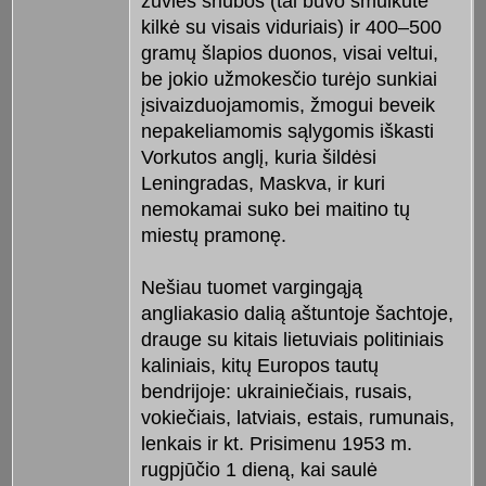
žuvies sriubos (tai buvo smulkutė
kilkė su visais viduriais) ir 400–500
gramų šlapios duonos, visai veltui,
be jokio užmokesčio turėjo sunkiai
įsivaizduojamomis, žmogui beveik
nepakeliamomis sąlygomis iškasti
Vorkutos anglį, kuria šildėsi
Leningradas, Maskva, ir kuri
nemokamai suko bei maitino tų
miestų pramonę.
Nešiau tuomet vargingąją
angliakasio dalią aštuntoje šachtoje,
drauge su kitais lietuviais politiniais
kaliniais, kitų Europos tautų
bendrijoje: ukrainiečiais, rusais,
vokiečiais, latviais, estais, rumunais,
lenkais ir kt. Prisimenu 1953 m.
rugpjūčio 1 dieną, kai saulė