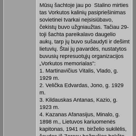
Mūsų šachtoje jau po Stalino mirties
tas Vorkutos kalinių pasipriešinimas
sovietinei tvarkai neįsisiūbavo,
čekistų buvo užgniaužtas. Tačiau 29-
toji šachta pareikalavo daugelio
aukų, tarp jų buvo sušaudyti ir dešimt
lietuvių. Štai jų pavardės, nustatytos
buvusių represuotųjų organizacijos
„Vorkutos memorialas”:
1. Martinavičius Vitalis, Vlado, g.
1929 m.
2. Velička Edvardas, Jono, g. 1929
m.
3. Kildauskas Antanas, Kazio, g.
1923 m.
4. Kazanas Afanasijus, Minalo, g.
1898 m., Lietuvos kariuomenės
kapitonas, 1941 m. birželio sukilėlis,