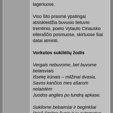
lageriuose.
Viso šito prasmė ypatingai
atsiskleidžia buvusio lietuvio
tremtinio, poeto Vytauto Cinausko
eilėraščio posmuose, skirtuose šiai
datai atminti.
Vorkutos sukilėlių žodis
Vergais nebuvome, bet buvome
belaisviais
Išsekę kūnais – milžinai dvasia,
Savos kančios mes ašarom
nelaistėm
Juodos anglies po tundrą apkase.
Sukilome bebaimiai ir beginkliai