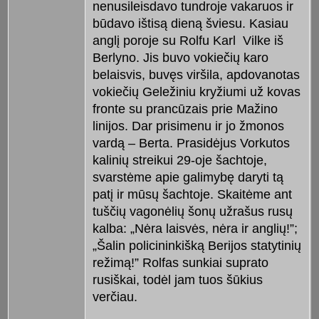
nenusileisdavo tundroje vakaruos ir
būdavo ištisą dieną šviesu. Kasiau
anglį poroje su Rolfu Karl Vilke iš
Berlyno. Jis buvo vokiečių karo
belaisvis, buvęs viršila, apdovanotas
vokiečių Geležiniu kryžiumi už kovas
fronte su prancūzais prie Mažino
linijos. Dar prisimenu ir jo žmonos
vardą – Berta. Prasidėjus Vorkutos
kalinių streikui 29-oje šachtoje,
svarstėme apie galimybę daryti tą
patį ir mūsų šachtoje. Skaitėme ant
tuščių vagonėlių šonų užrašus rusų
kalba: „Nėra laisvės, nėra ir anglių!”;
„Šalin policininkišką Berijos statytinių
režimą!” Rolfas sunkiai suprato
rusiškai, todėl jam tuos šūkius
verčiau.