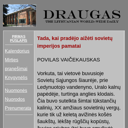
PIRMAS
Tada, kai pradėjo aižėti sovietų
PUSLAPIS
imperijos pamatai
Kalendorius
POVILAS VAIČEKAUSKAS
Mirties
pranešimai
Vorkuta, tai vietovė buvusioje
Knygynėlis
Sovietų Sąjungos šiaurėje, prie
Ledynuotojo vandenyno, Uralo kalnų
Nuomonės
papėdėje, turtinga anglies klodais.
Nuorodos
Čia buvo sutelkta šimtai tūkstančių
kalinių, XX amžiaus sovietinių vergų,
Prenumerata
kurie tik už keletą avižinės košės
šaukštų, lėkštę rūgščių kopūstų,