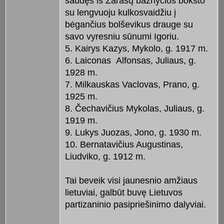
šaudęs iš Zarasų bažnyčios bokšto
su lengvuoju kulkosvaidžiu į
bėgančius bolševikus drauge su
savo vyresniu sūnumi Igoriu.
5. Kairys Kazys, Mykolo, g. 1917 m.
6. Laiconas Alfonsas, Juliaus, g.
1928 m.
7. Milkauskas Vaclovas, Prano, g.
1925 m.
8. Čechavičius Mykolas, Juliaus, g.
1919 m.
9. Lukys Juozas, Jono, g. 1930 m.
10. Bernatavičius Augustinas,
Liudviko, g. 1912 m.
Tai beveik visi jaunesnio amžiaus
lietuviai, galbūt buvę Lietuvos
partizaninio pasipriešinimo dalyviai.