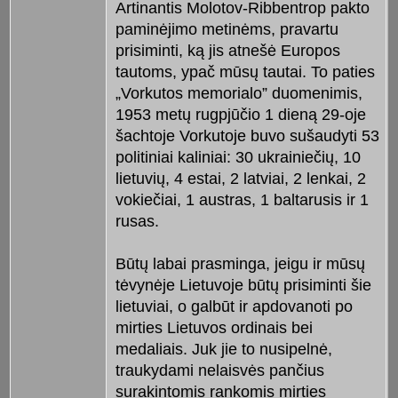
Artinantis Molotov-Ribbentrop pakto
paminėjimo metinėms, pravartu
prisiminti, ką jis atnešė Europos
tautoms, ypač mūsų tautai. To paties
„Vorkutos memorialo” duomenimis,
1953 metų rugpjūčio 1 dieną 29-oje
šachtoje Vorkutoje buvo sušaudyti 53
politiniai kaliniai: 30 ukrainiečių, 10
lietuvių, 4 estai, 2 latviai, 2 lenkai, 2
vokiečiai, 1 austras, 1 baltarusis ir 1
rusas.
Būtų labai prasminga, jeigu ir mūsų
tėvynėje Lietuvoje būtų prisiminti šie
lietuviai, o galbūt ir apdovanoti po
mirties Lietuvos ordinais bei
medaliais. Juk jie to nusipelnė,
traukydami nelaisvės pančius
surakintomis rankomis mirties