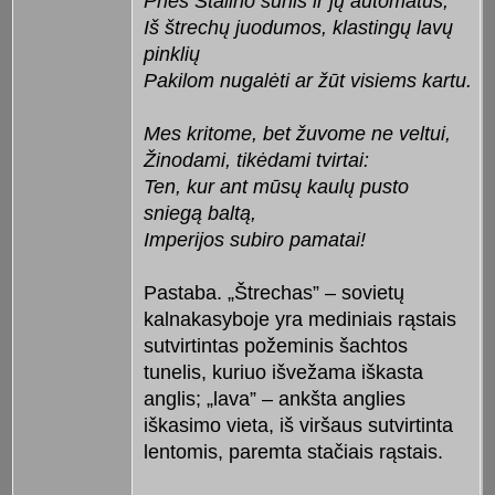
Prieš Stalino šunis ir jų automatus,
Iš štrechų juodumos, klastingų lavų
pinklių
Pakilom nugalėti ar žūt visiems kartu.
Mes kritome, bet žuvome ne veltui,
Žinodami, tikėdami tvirtai:
Ten, kur ant mūsų kaulų pusto
sniegą baltą,
Imperijos subiro pamatai!
Pastaba. „Štrechas” – sovietų
kalnakasyboje yra mediniais rąstais
sutvirtintas požeminis šachtos
tunelis, kuriuo išvežama iškasta
anglis; „lava” – ankšta anglies
iškasimo vieta, iš viršaus sutvirtinta
lentomis, paremta stačiais rąstais.