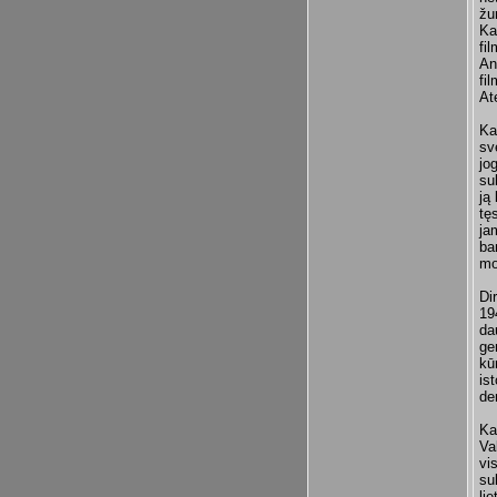
žu
Ka
fi
An
fi
At
Ka
sv
jo
su
ją
tę
ja
ba
mo
Di
19
da
ge
kū
is
de
Ka
Va
vi
su
li