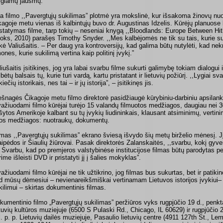
igiamų jausmų.”
ta filmo ,,Pavergtųjų sukilimas” plotmė yra mokslinė, kur išsakoma žinovų 
kagoje metu vienas iš kalbintųjų buvo dr. Augustinas Idzelis. Kūrėjų planuose 
istatymas filme, tarp tokių – neseniai knygą ,,Bloodlands: Europe Between Hitl
oks, 2010) parašęs Timothy Snyder. ,,Mes kalbėjomės ne tik su tais, kurie suk
kė Valiušaitis. – Per daug yra kontroversijų, kad galima būtų nutylėti, kad ne
ones, kurie sukilimą vertina kaip politinį įvykį.”
liušaitis įsitikinęs, jog yra labai svarbu filme sukurti galimybę tokiam dialogui i
lbėtų balsais tų, kurie turi vardą, kartu pristatant ir lietuvių požiūrį. ,,Lygiai s
iečių istorikais, nes tai – ir jų istorija”, – įsitikinęs jis.
ešnagės Čikagoje metu
filmo direktorė
pasidžiaugė kūrybiniu-darbiniu apsilan
važiuodami filmo kūrėjai turėjo 15 valandų filmuotos medžiagos, daugiau nei 3
ašytos Amerikoje kalbant su tų įvykių liudininkais, klausant atsiminimų, vertin
tos medžiagos: nuotraukų, dokumentų.
lmas ,,Pavergtųjų sukilimas” ekrano šviesą išvydo šių metų birželio mėnesį. J
aipėdos ir Šiaulių žiūrovai. Pasak
direktorė
s Zalanskaitės, ,,svarbu, kokį gyv
. Svarbu, kad po premjeros valstybinėse institucijose filmas būtų parodytas per
rime išleisti DVD ir pristatyti jį į šalies mokyklas”.
važiuodami filmo kūrėjai ne tik užtikrino, jog filmas bus sukurtas, bet ir patikino
d mūsų dėmesiui – nevienareikšmiškai vertinamam Lietuvos istorijos įvykiui–
kilimui – skirtas dokumentinis filmas.
kumentinio filmo „Pavergtųjų sukilimas” peržiūros vyks rugpjūčio 19 d., penkta
etuvių kultūros muziejuje (6500 S Pulaski Rd., Chicago, IL 60629) ir rugpjūčio 
l. p. p. Lietuvių dailės muziejuje, Pasaulio lietuvių centre (4911 127th St., Le