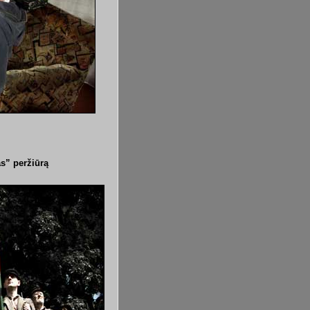
as” peržiūrą