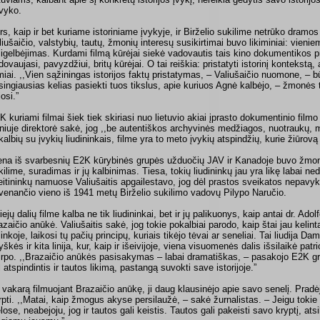
vyko.
rs, kaip ir bet kuriame istoriniame įvykyje, ir Birželio sukilime netrūko dramos
liušaičio, valstybių, tautų, žmonių interesų susikirtimai buvo likiminiai: vienie
sigelbėjimas. Kurdami filmą kūrėjai siekė vadovautis tais kino dokumentikos pr
ovaujasi, pavyzdžiui, britų kūrėjai. O tai reiškia: pristatyti istorinį kontekstą, a
miai. ,,Vien sąžiningas istorijos faktų pristatymas, – Valiušaičio nuomone, – bū
isingiausias kelias pasiekti tuos tikslus, apie kuriuos Agnė kalbėjo, – žmonės 
osi.”
K kuriami filmai šiek tiek skiriasi nuo lietuvio akiai įprasto dokumentinio film
lniuje
direktorė
sakė, jog ,,be autentiškos archyvinės medžiagos, nuotraukų, 
kalbių su įvykių liudininkais, filme yra to meto įvykių atspindžių, kurie žiūrovą įt
ena iš svarbesnių E2K kūrybinės grupės užduočių JAV ir Kanadoje buvo žmon
kilime, suradimas ir jų kalbinimas. Tiesa, tokių liudininkų jau yra likę labai 
eitininkų namuose Valiušaitis apgailestavo, jog dėl prastos sveikatos nepavyk
venančio vieno iš 1941 metų Birželio sukilimo vadovų Pilypo Naručio.
iejų dalių filme kalba ne tik liudininkai, bet ir jų palikuonys, kaip antai dr. Ad
azaičio anūkė. Valiušaitis sakė, jog tokie pokalbiai parodo, kaip štai jau kelint
linkoje, laikosi tų pačių principų, kuriais tikėjo tėvai ar seneliai. Tai liudija 
yškės ir kita linija, kur, kaip ir išeivijoje, viena visuomenės dalis išsilaikė patri
tirpo. ,,Brazaičio anūkės pasisakymas – labai dramatiškas, – pasakojo E2K gr
l atspindintis ir tautos likimą, pastangą suvokti save istorijoje.”
 vakarą filmuojant Brazaičio anūkę, ji daug klausinėjo apie savo senelį. Pradėj
erpti. ,,Matai, kaip žmogus akyse persilaužė, – sakė žurnalistas. – Jeigu toki
elose, neabejoju, jog ir tautos gali keistis. Tautos gali pakeisti savo kryptį, ats