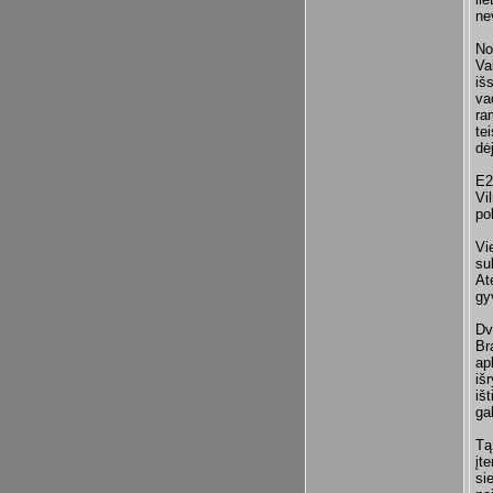
ne
No
Va
iš
vad
ra
te
dėj
E2
Vi
po
Vi
su
At
gy
Dv
Br
ap
išr
iš
ga
Tą
įt
si