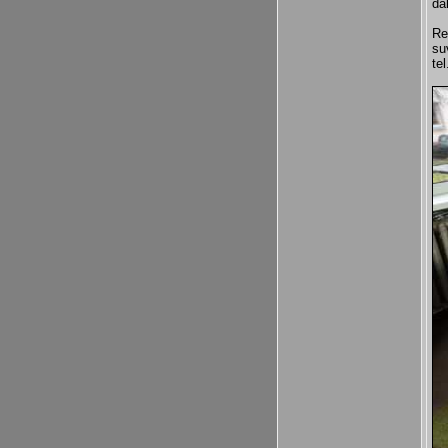
da
Re
su
te