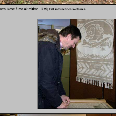
otraukose filmo akimirkos. I
š VšĮ E2K internetinės svetainės.