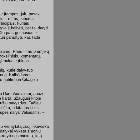
 ir įtampos, juk, pasak
ms – mirtis, kitiems –
incipais, kuriais
pie jį kalbėti, bet tai daryti
tų pats geriausias ir
turi pamatyti, kas tada
o žanro. Prieš filmo premjerą
mokslininkų komentarų,
raukia ir įtikina”.
ių, kurie dalyvavo
nedaug. Kalbėdamas
o nufilmuoti Čikagoje
olfo Damušio vaikai, Juozo
a karta, užaugusi kitoje
Damušių pavyzdys. Tačiau
otiška, o kita jos dalis
upės narys Valiušaitis, –
o vieną kitą žodį lietuviškai
e dalykai vyksta žmonių
ikratyti nusiminimų, kitų