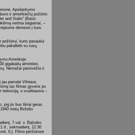
nuomonė. Apsilankymo
buvo ir amerikiečių požiūrio
er and Stalin” (Basic
ilimą vertina teigiamai, –
kreiptume dėmesio į tuos
r požiūriui, kuris pasauliui
varbu pakalbėti su rusų,
kymu Amerikoje.
00 gigabaitų atminties,
imų. Nemažai parsivežta ir
į jau pamatė Vilniaus,
enimą tas filmas gyvens po
 televiziją, o svarbiausia –
, jog jis bus tikrai geras.
 1940 metų Birželio
dienį, 7 val. v. Balzeko
21 d., sekmadienį, 12:30
mont, IL). Filmo peržiūrose