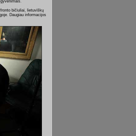
išgyvenimais.
onto bičiuliai, lietuviškų
goje. Daugiau informacijos