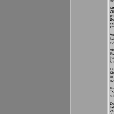
ne
Ki
Či
pr
Bo
sa
žm
Va
ka
vok
Vi
Iš
įr
ki
Fi
Kl
to
no
Iš
Ta
su
Do
li
va