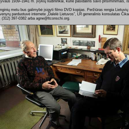
lyvaus 1939–1941 m. įvykių liudininkai, kurie pasidalins savo prisiminimais, 
nginių metu bus galimybė įsigyti filmo DVD kopijas. Peržiūras rengia Lietuvių fr
venyrų parduotuvė internete „Dalelė Lietuvos”, LR generalinis konsulatas Čika
l. (312) 397-0382 arba agne@ltconschi.org.