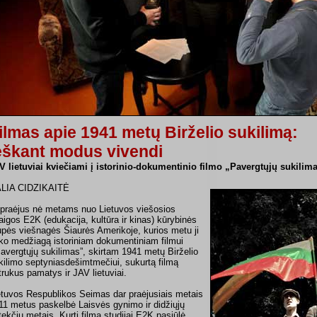
ilmas apie 1941 metų Birželio sukilimą:
eškant modus vivendi
V lietuviai kviečiami į istorinio-dokumentinio filmo „Pavergtųjų sukilim
LIA CIDZIKAITĖ
praėjus nė metams nuo Lietuvos viešosios
taigos E2K (edukacija, kultūra ir kinas) kūrybinės
upės viešnagės Šiaurės Amerikoje, kurios metu ji
nko medžiagą istoriniam dokumentiniam filmui
Pavergtųjų sukilimas”, skirtam 1941 metų Birželio
kilimo septyniasdešimtmečiui, sukurtą filmą
trukus pamatys ir JAV lietuviai.
etuvos Respublikos Seimas dar praėjusiais metais
11 metus paskelbė Laisvės gynimo ir didžiųjų
tekčių metais. Kurti filmą studijai E2K pasiūlė