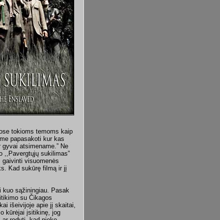
iuose tokioms temoms kaip
lime papasakoti kur kas
ar gyvai atsimename.” Ne
lmo ,,Pavergtųjų sukilimas”
s gaivinti visuomenės
. Kad sukūrę filmą ir jį
ti kuo sąžiningiau. Pasak
sitikimo su Čikagos
 išeivijoje apie jį skaitai,
kūrėjai įsitikinę, jog
s ar rodyti, kad nieko