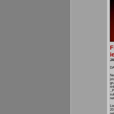
F
i
JA
DA
Ne
įs
gr
ri
,,
su
ne
Li
20
ne