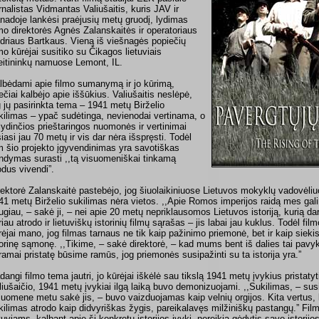
rnalistas Vidmantas Valiušaitis, kuris JAV ir
nadoje lankėsi praėjusių metų gruodį, lydimas
lmo direktorės Agnės Zalanskaitės ir operatoriaus
driaus Bartkaus. Vieną iš viešnagės popiečių
lmo kūrėjai susitiko su Čikagos lietuviais
eitininkų namuose Lemont, IL.
lbėdami apie filmo sumanymą ir jo kūrimą,
ečiai kalbėjo apie iššūkius. Valiušaitis neslėpė,
g jų pasirinkta tema – 1941 metų Birželio
kilimas – ypač sudėtinga, nevienodai vertinama, o
 lydinčios prieštaringos nuomonės ir vertinimai
siasi jau 70 metų ir vis dar nėra išspręsti. Todėl
m šio projekto įgyvendinimas yra savotiškas
ndymas surasti ,,tą visuomeniškai tinkamą
dus vivendi”.
rektorė Zalanskaitė pastebėjo, jog šiuolaikiniuose Lietuvos mokyklų vadovėl
41 metų Birželio sukilimas nėra vietos. ,,Apie Romos imperijos raidą mes ga
ugiau, – sakė ji, – nei apie 20 metų nepriklausomos Lietuvos istoriją, kurią d
riau atrodo ir lietuviškų istorinių filmų sąrašas – jis labai jau kuklus. Todėl fi
rėjai mano, jog filmas tarnaus ne tik kaip pažinimo priemonė, bet ir kaip sieki
torinę sąmonę. ,,Tikime, – sakė direktorė, – kad mums bent iš dalies tai pavyks
ramai pristatę būsime ramūs, jog priemonės susipažinti su ta istorija yra.”
dangi filmo tema jautri, jo kūrėjai iškėlė sau tikslą 1941 metų įvykius pristaty
liušaičio, 1941 metų įvykiai ilgą laiką buvo demonizuojami. ,,Sukilimas, – su
suomene metu sakė jis, – buvo vaizduojamas kaip velnių orgijos. Kita vertus, kai
kilimas atrodo kaip didvyriškas žygis, pareikalavęs milžiniškų pastangų.” Filmo 
etuviams, kalbant apie šį konkretų istorijos įvykį, nereikia gėdytis savo istorijo