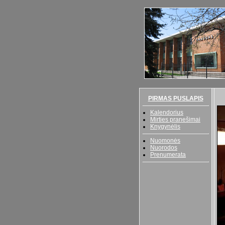
PIRMAS PUSLAPIS
Kalendorius
Mirties pranešimai
Knygynėlis
Nuomonės
Nuorodos
Prenumerata