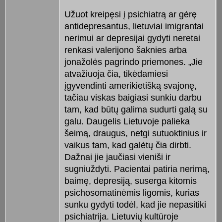
Užuot kreipęsi į psichiatrą ar gėrę
antidepresantus, lietuviai imigrantai
nerimui ar depresijai gydyti neretai
renkasi valerijono šaknies arba
jonažolės pagrindo priemones. „Jie
atvažiuoja čia, tikėdamiesi
įgyvendinti amerikietišką svajonę,
tačiau viskas baigiasi sunkiu darbu
tam, kad būtų galima sudurti galą su
galu. Daugelis Lietuvoje palieka
šeimą, draugus, netgi sutuoktinius ir
vaikus tam, kad galėtų čia dirbti.
Dažnai jie jaučiasi vieniši ir
sugniuždyti. Pacientai patiria nerimą,
baimę, depresiją, suserga kitomis
psichosomatinėmis ligomis, kurias
sunku gydyti todėl, kad jie nepasitiki
psichiatrija. Lietuvių kultūroje