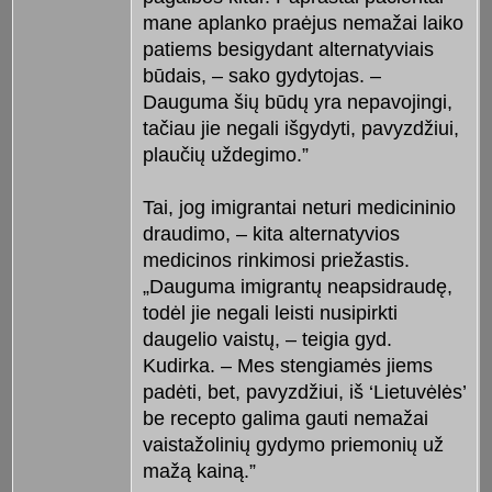
mane aplanko praėjus nemažai laiko
patiems besigydant alternatyviais
būdais, – sako gydytojas. –
Dauguma šių būdų yra nepavojingi,
tačiau jie negali išgydyti, pavyzdžiui,
plaučių uždegimo.”
Tai, jog imigrantai neturi medicininio
draudimo, – kita alternatyvios
medicinos rinkimosi priežastis.
„Dauguma imigrantų neapsidraudę,
todėl jie negali leisti nusipirkti
daugelio vaistų, – teigia gyd.
Kudirka. – Mes stengiamės jiems
padėti, bet, pavyzdžiui, iš ‘Lietuvėlės’
be recepto galima gauti nemažai
vaistažolinių gydymo priemonių už
mažą kainą.”