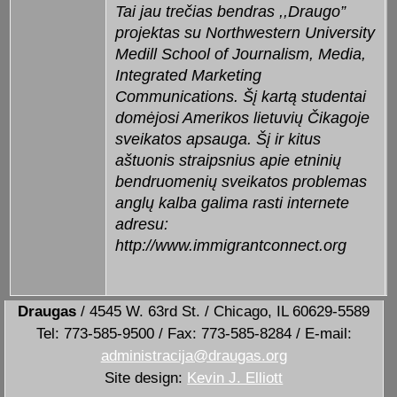
Tai jau trečias bendras ,,Draugo”
projektas su Northwestern University
Medill School of Journalism, Media,
Integrated Marketing
Communications. Šį kartą studentai
domėjosi Amerikos lietuvių Čikagoje
sveikatos apsauga. Šį ir kitus
aštuonis straipsnius apie etninių
bendruomenių sveikatos problemas
anglų kalba galima rasti internete
adresu:
http://www.immigrantconnect.org
Draugas
/ 4545 W. 63rd St. / Chicago, IL 60629-5589
Tel: 773-585-9500 / Fax: 773-585-8284 / E-mail:
administracija@draugas.org
Site design:
Kevin J. Elliott