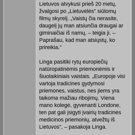
Lietuvos atvykusi prieš 20 metų,
žvalgosi po „Lietuvėlės” siūlomų
filmų skyrelį. „Vaistų čia nerasite,
daugelį jų man atsiunčia draugai ar
giminaičiai iš namų, – teigia ji. –
Paprašau, kad man atsiųstų, ko
prireikia.”
Linga pasitiki rytų europiečių
natūropatinėmis priemonėmis ir
šiuolaikiniais vaistais. „Europoje visi
vartoja tradicines gydymosi
priemones, vaistus, nes jiems yra
taikoma mažiau ribojimų. Viena
mano kolegė, gyvenanti Londone,
ten pat gali įsigyti įvairių tradicinės
medicinos priemonių, atvežtų iš
Lietuvos”, – pasakoja Linga.