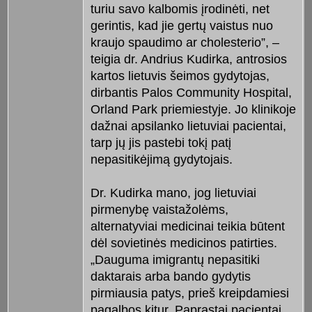
turiu savo kalbomis įrodinėti, net
gerintis, kad jie gertų vaistus nuo
kraujo spaudimo ar cholesterio”, –
teigia dr. Andrius Kudirka, antrosios
kartos lietuvis šeimos gydytojas,
dirbantis Palos Community Hospital,
Orland Park priemiestyje. Jo klinikoje
dažnai apsilanko lietuviai pacientai,
tarp jų jis pastebi tokį patį
nepasitikėjimą gydytojais.
Dr. Kudirka mano, jog lietuviai
pirmenybę vaistažolėms,
alternatyviai medicinai teikia būtent
dėl sovietinės medicinos patirties.
„Dauguma imigrantų nepasitiki
daktarais arba bando gydytis
pirmiausia patys, prieš kreipdamiesi
pagalbos kitur. Paprastai pacientai