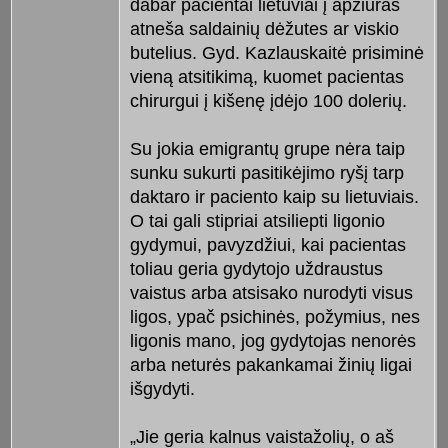
dabar pacientai lietuviai į apžiūras
atneša saldainių dėžutes ar viskio
butelius. Gyd. Kazlauskaitė prisiminė
vieną atsitikimą, kuomet pacientas
chirurgui į kišenę įdėjo 100 dolerių.
Su jokia emigrantų grupe nėra taip
sunku sukurti pasitikėjimo ryšį tarp
daktaro ir paciento kaip su lietuviais.
O tai gali stipriai atsiliepti ligonio
gydymui, pavyzdžiui, kai pacientas
toliau geria gydytojo uždraustus
vaistus arba atsisako nurodyti visus
ligos, ypač psichinės, požymius, nes
ligonis mano, jog gydytojas nenorės
arba neturės pakankamai žinių ligai
išgydyti.
„Jie geria kalnus vaistažolių, o aš