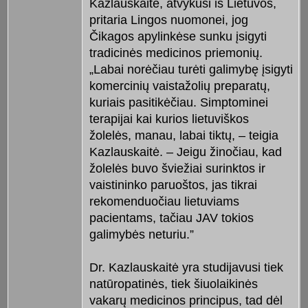
Kazlauskaitė, atvykusi iš Lietuvos,
pritaria Lingos nuomonei, jog
Čikagos apylinkėse sunku įsigyti
tradicinės medicinos priemonių.
„Labai norėčiau turėti galimybę įsigyti
komercinių vaistažolių preparatų,
kuriais pasitikėčiau. Simptominei
terapijai kai kurios lietuviškos
žolelės, manau, labai tiktų, – teigia
Kazlauskaitė. – Jeigu žinočiau, kad
žolelės buvo šviežiai surinktos ir
vaistininko paruoštos, jas tikrai
rekomenduočiau lietuviams
pacientams, tačiau JAV tokios
galimybės neturiu.”
Dr. Kazlauskaitė yra studijavusi tiek
natūropatinės, tiek šiuolaikinės
vakarų medicinos principus, tad dėl