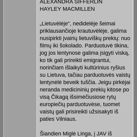
ALEXANDRA SIFFERLIN
HAYLEY MACMILLEN
„Lietuvėlėje”, nedidelėje šeimai
priklausančioje krautuvėlėje, galima
nusipirkti įvairių lietuviškų prekių: nuo
filmų iki šokolado. Parduotuvė tikina,
jog jos lentynose galima įsigyti viską,
ko tik gali prireikti emigrantui,
norinčiam išlaikyti kultūrinius ryšius
su Lietuva, tačiau parduotuvės vaistų
lentynėlė beveik tuščia. Jeigu pirkėjai
neranda medicininių prekių kitose po
visą Čikagą išsimėčiusiose rytų
europiečių parduotuvėse, tuomet
vaistų gali prisireikti užsisakyti iš
paties Vilniaus.
Šiandien Miglė Linga, į JAV iš