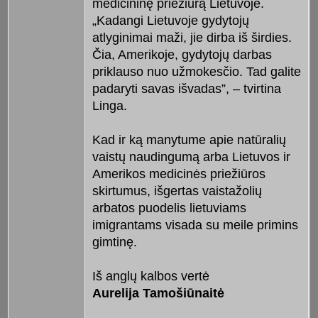
medicininę priežiūrą Lietuvoje.
„Kadangi Lietuvoje gydytojų
atlyginimai maži, jie dirba iš širdies.
Čia, Amerikoje, gydytojų darbas
priklauso nuo užmokesčio. Tad galite
padaryti savas išvadas”, – tvirtina
Linga.
Kad ir ką manytume apie natūralių
vaistų naudingumą arba Lietuvos ir
Amerikos medicinės priežiūros
skirtumus, išgertas vaistažolių
arbatos puodelis lietuviams
imigrantams visada su meile primins
gimtinę.
Iš anglų kalbos vertė
Aurelija Tamošiūnaitė