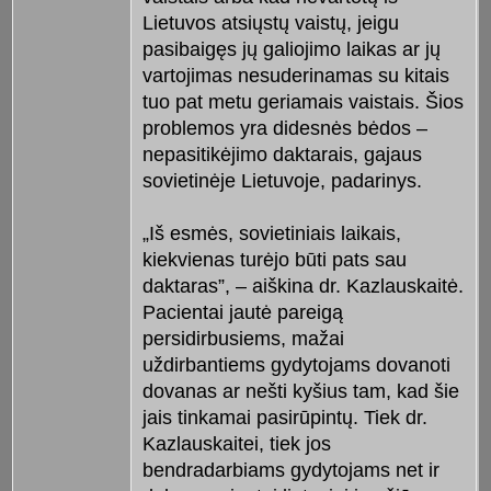
Lietuvos atsiųstų vaistų, jeigu
pasibaigęs jų galiojimo laikas ar jų
vartojimas nesuderinamas su kitais
tuo pat metu geriamais vaistais. Šios
problemos yra didesnės bėdos –
nepasitikėjimo daktarais, gajaus
sovietinėje Lietuvoje, padarinys.
„Iš esmės, sovietiniais laikais,
kiekvienas turėjo būti pats sau
daktaras”, – aiškina dr. Kazlauskaitė.
Pacientai jautė pareigą
persidirbusiems, mažai
uždirbantiems gydytojams dovanoti
dovanas ar nešti kyšius tam, kad šie
jais tinkamai pasirūpintų. Tiek dr.
Kazlauskaitei, tiek jos
bendradarbiams gydytojams net ir