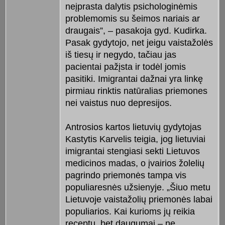
neįprasta dalytis psichologinėmis
problemomis su šeimos nariais ar
draugais”, – pasakoja gyd. Kudirka.
Pasak gydytojo, net jeigu vaistažolės
iš tiesų ir negydo, tačiau jas
pacientai pažįsta ir todėl jomis
pasitiki. Imigrantai dažnai yra linkę
pirmiau rinktis natūralias priemones
nei vaistus nuo depresijos.
Antrosios kartos lietuvių gydytojas
Kastytis Karvelis teigia, jog lietuviai
imigrantai stengiasi sekti Lietuvos
medicinos madas, o įvairios žolelių
pagrindo priemonės tampa vis
populiaresnės užsienyje. „Šiuo metu
Lietuvoje vaistažolių priemonės labai
populiarios. Kai kurioms jų reikia
receptų, bet daugumai – ne.