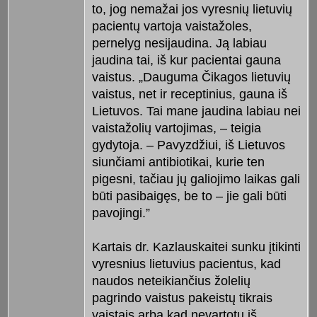
to, jog nemažai jos vyresnių lietuvių
pacientų vartoja vaistažoles,
pernelyg nesijaudina. Ją labiau
jaudina tai, iš kur pacientai gauna
vaistus. „Dauguma Čikagos lietuvių
vaistus, net ir receptinius, gauna iš
Lietuvos. Tai mane jaudina labiau nei
vaistažolių vartojimas, – teigia
gydytoja. – Pavyzdžiui, iš Lietuvos
siunčiami antibiotikai, kurie ten
pigesni, tačiau jų galiojimo laikas gali
būti pasibaigęs, be to – jie gali būti
pavojingi.”
Kartais dr. Kazlauskaitei sunku įtikinti
vyresnius lietuvius pacientus, kad
naudos neteikiančius žolelių
pagrindo vaistus pakeistų tikrais
vaistais arba kad nevartotų iš