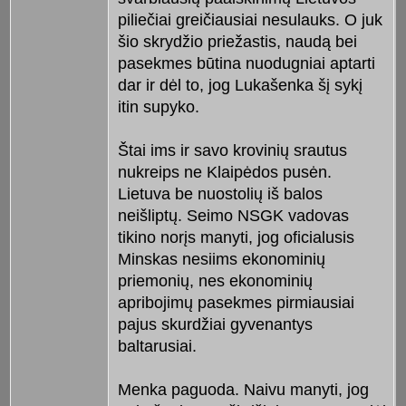
piliečiai greičiausiai nesulauks. O juk
šio skrydžio priežastis, naudą bei
pasekmes būtina nuodugniai aptarti
dar ir dėl to, jog Lukašenka šį sykį
itin supyko.
Štai ims ir savo krovinių srautus
nukreips ne Klaipėdos pusėn.
Lietuva be nuostolių iš balos
neišliptų. Seimo NSGK vadovas
tikino norįs manyti, jog oficialusis
Minskas nesiims ekonominių
priemonių, nes ekonominių
apribojimų pasekmes pirmiausiai
pajus skurdžiai gyvenantys
baltarusiai.
Menka paguoda. Naivu manyti, jog