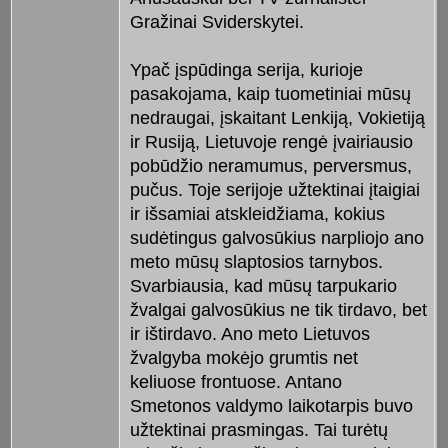
Gražinai Sviderskytei.
Ypač įspūdinga serija, kurioje
pasakojama, kaip tuometiniai mūsų
nedraugai, įskaitant Lenkiją, Vokietiją
ir Rusiją, Lietuvoje rengė įvairiausio
pobūdžio neramumus, perversmus,
pučus. Toje serijoje užtektinai įtaigiai
ir išsamiai atskleidžiama, kokius
sudėtingus galvosūkius narpliojo ano
meto mūsų slaptosios tarnybos.
Svarbiausia, kad mūsų tarpukario
žvalgai galvosūkius ne tik tirdavo, bet
ir ištirdavo. Ano meto Lietuvos
žvalgyba mokėjo grumtis net
keliuose frontuose. Antano
Smetonos valdymo laikotarpis buvo
užtektinai prasmingas. Tai turėtų