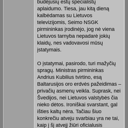
budėjusių estų specialistų
aplaidumo. Tiesa, jau kitą dieną
kalbėdamas su Lietuvos
televizijomis, Seimo NSGK
pirmininkas įrodinėjo, jog nė viena
Lietuvos tarnyba nepadarė jokių
klaidų, nes vadovavosi mūsų
įstatymais.
O įstatymai, pasirodo, turi mažyčių
spragų. Ministras pirmininkas
Andrius Kubilius tvirtino, esą
Baltarusijos oro erdvės pažeidimas –
privačių asmenų veikla. Suprask, nei
Švedijos, nei Lietuvos valstybės čia
nieko dėtos. Ironiškai svarstant, gal
išties kaltų nėra. Tačiau šiuo
konkrečiu atveju svarbiau yra ne tai,
kaip į šį atvejį žiūri oficialusis