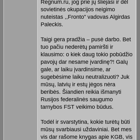
Regnum.ru, jog prie jų šliejasi ir dėl
sovietinės okupacijos neigimo
nuteistas ,,Fronto” vadovas Algirdas
Paleckis.
Taigi gera pradžia – pusė darbo. Bet
tuo pačiu nederėtų pamiršti ir
klausimo: o kiek daug tokio pobūdžio
pavojų dar nesame įvardinę?! Galų
gale, ar laiku įvardinsime, ar
sugebėsime laiku neutralizuoti? Juk
mūsų, latvių ir estų jėgos nėra
beribės. Šiandien reikia išmanyti
Rusijos federalinės saugumo
tarnybos FST veikimo būdus.
Todėl ir svarstytina, kokie turėtų būti
mūsų svarbiausi uždaviniai. Bet mes
vis dar rašome knygas apie KGB, vis