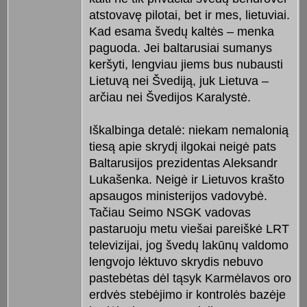
atstovavę pilotai, bet ir mes, lietuviai.
Kad esama švedų kaltės – menka
paguoda. Jei baltarusiai sumanys
keršyti, lengviau jiems bus nubausti
Lietuvą nei Švediją, juk Lietuva –
arčiau nei Švedijos Karalystė.
Iškalbinga detalė: niekam nemalonią
tiesą apie skrydį ilgokai neigė pats
Baltarusijos prezidentas Aleksandr
Lukašenka. Neigė ir Lietuvos krašto
apsaugos ministerijos vadovybė.
Tačiau Seimo NSGK vadovas
pastaruoju metu viešai pareiškė LRT
televizijai, jog švedų lakūnų valdomo
lengvojo lėktuvo skrydis nebuvo
pastebėtas dėl tąsyk Karmėlavos oro
erdvės stebėjimo ir kontrolės bazėje