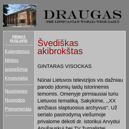
PIRMAS
Švediškas
PUSLAPIS
akibrokštas
Kalendorius
Mirties
GINTARAS VISOCKAS
pranešimai
Knygynėlis
Nūnai Lietuvos televizijos vis dažniau
parodo įdomių laidų istorinėmis
Nuomonės
temomis. Omenyje pirmiausiai turiu
Nuorodos
Lietuvos tematiką. Sakykime, ,,XX
amžiaus slaptuosius archyvus”. Už
Prenumerata
serialo pasirodymą viešumoje
privalome dėkoti dr. istorikui Arvydui
Anušauskui bei TV žurnalistei