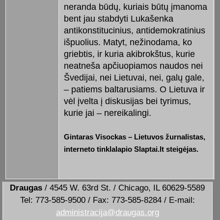
neranda būdų, kuriais būtų įmanoma
bent jau stabdyti Lukašenka
antikonstitucinius, antidemokratinius
išpuolius. Matyt, nežinodama, ko
griebtis, ir kuria akibrokštus, kurie
neatneša apčiuopiamos naudos nei
Švedijai, nei Lietuvai, nei, galų gale,
– patiems baltarusiams. O Lietuva ir
vėl įvelta į diskusijas bei tyrimus,
kurie jai – nereikalingi.
Gintaras Visockas – Lietuvos žurnalistas,
interneto tinklalapio Slaptai.lt steigėjas.
Draugas
/ 4545 W. 63rd St. / Chicago, IL 60629-5589
Tel: 773-585-9500 / Fax: 773-585-8284 / E-mail:
administracija@draugas.org