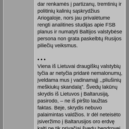
dar renkamės į partizanų, tremtinių ir
politinių kalinių sąskrydžius
Ariogaloje, nors jau privalėtume
rengti analitines studijas apie FSB
planus ir numatyti Baltijos valstybėse
persona non grata paskelbtų Rusijos
piliečių veiksmus.
• • •
Viena iš Lietuvai draugiškų valstybių
tyčia ar netyčia pridarė nemalonumų,
įveldama mus į vadinamąjį ,,pliušinių
meškiukų skandalą”. Švedų lakūnų
skrydis iš Lietuvos į Baltarusiją,
pasirodo, – ne iš piršto laužtas
faktas. Beje, skrydis nebuvo
palaimintas valdžios. Ir dėl neteisėto
įsiveržimo į Baltarusijos oro erdvę
kalti ne tik privačiai švedų bendrovei