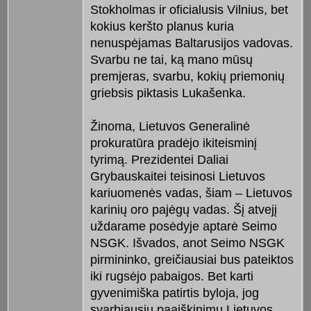
Stokholmas ir oficialusis Vilnius, bet
kokius keršto planus kuria
nenuspėjamas Baltarusijos vadovas.
Svarbu ne tai, ką mano mūsų
premjeras, svarbu, kokių priemonių
griebsis piktasis Lukašenka.
Žinoma, Lietuvos Generalinė
prokuratūra pradėjo ikiteisminį
tyrimą. Prezidentei Daliai
Grybauskaitei teisinosi Lietuvos
kariuomenės vadas, šiam – Lietuvos
karinių oro pajėgų vadas. Šį atvejį
uždarame posėdyje aptarė Seimo
NSGK. Išvados, anot Seimo NSGK
pirmininko, greičiausiai bus pateiktos
iki rugsėjo pabaigos. Bet karti
gyvenimiška patirtis byloja, jog
svarbiausių paaiškinimų Lietuvos