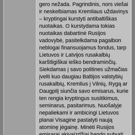
gero nežada. Pagrindinis, nors viešai
ir neskelbiamas Kremliaus uždavinys
– kryptingai kurstyti antibaltiškas
nuotaikas. O kurstydama tokias
nuotaikas dabartinė Rusijos
vadovybė, pasitelkdama pagalbon
neblogai finansuojamus fondus, tarp
Lietuvos ir Latvijos rusakalbių
karštligiškai ieško bendraminčių.
Siekdamas į savo politines užmačias
įvelti kuo daugiau Baltijos valstybių
rusakalbių, Kremlius į Vilnių, Rygą ar
Daugpilį siunčia savo emisarus, kurie
ten rengia kryptingus susitikimus,
seminarus, pasitarimus. Nuošalyje
nepaliekami ir ambicingi Lietuvos
planai Visagine pastatyti naują
atominę jėgainę. Minėti Rusijos
emisarai akivaizdžiai bando suburti