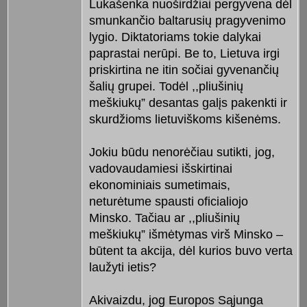
Lukašenka nuoširdžiai pergyvena dėl
smunkančio baltarusių pragyvenimo
lygio. Diktatoriams tokie dalykai
paprastai nerūpi. Be to, Lietuva irgi
priskirtina ne itin sočiai gyvenančių
šalių grupei. Todėl ,,pliušinių
meškiukų” desantas galįs pakenkti ir
skurdžioms lietuviškoms kišenėms.
Jokiu būdu nenorėčiau sutikti, jog,
vadovaudamiesi išskirtinai
ekonominiais sumetimais,
neturėtume spausti oficialiojo
Minsko. Tačiau ar ,,pliušinių
meškiukų” išmėtymas virš Minsko –
būtent ta akcija, dėl kurios buvo verta
laužyti ietis?
Akivaizdu, jog Europos Sąjunga