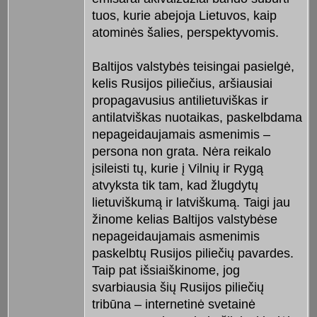
tuos, kurie abejoja Lietuvos, kaip
atominės šalies, perspektyvomis.
Baltijos valstybės teisingai pasielgė,
kelis Rusijos piliečius, aršiausiai
propagavusius antilietuviškas ir
antilatviškas nuotaikas, paskelbdama
nepageidaujamais asmenimis –
persona non grata. Nėra reikalo
įsileisti tų, kurie į Vilnių ir Rygą
atvyksta tik tam, kad žlugdytų
lietuviškumą ir latviškumą. Taigi jau
žinome kelias Baltijos valstybėse
nepageidaujamais asmenimis
paskelbtų Rusijos piliečių pavardes.
Taip pat išsiaiškinome, jog
svarbiausia šių Rusijos piliečių
tribūna – internetinė svetainė