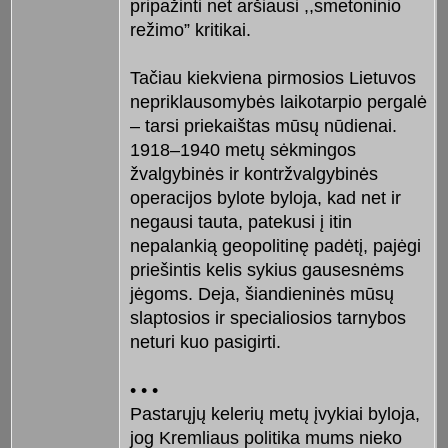
pripažinti net aršiausi ,,smetoninio
režimo” kritikai.
Tačiau kiekviena pirmosios Lietuvos
nepriklausomybės laikotarpio pergalė
– tarsi priekaištas mūsų nūdienai.
1918–1940 metų sėkmingos
žvalgybinės ir kontržvalgybinės
operacijos bylote byloja, kad net ir
negausi tauta, patekusi į itin
nepalankią geopolitinę padėtį, pajėgi
priešintis kelis sykius gausesnėms
jėgoms. Deja, šiandieninės mūsų
slaptosios ir specialiosios tarnybos
neturi kuo pasigirti.
• • •
Pastarųjų kelerių metų įvykiai byloja,
jog Kremliaus politika mums nieko