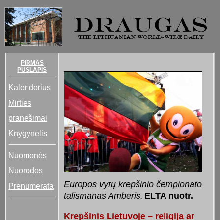
PIRMAS
PUSLAPIS
Kalendorius
Mirties
pranešimai
Knygynėlis
Nuomonės
Nuorodos
E
uropos vyrų krepšinio čempionato
Prenumerata
talismanas Amberis.
ELTA nuotr.
Krepšinis Lietuvoje – religija ar