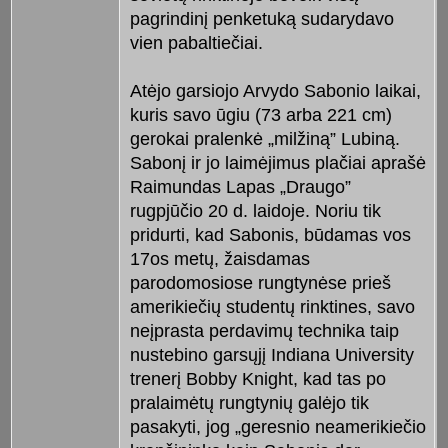
pagrindinį penketuką sudarydavo
vien pabaltiečiai.
Atėjo garsiojo Arvydo Sabonio laikai,
kuris savo ūgiu (73 arba 221 cm)
gerokai pralenkė „milžiną” Lubiną.
Sabonį ir jo laimėjimus plačiai aprašė
Raimundas Lapas „Draugo”
rugpjūčio 20 d. laidoje. Noriu tik
pridurti, kad Sabonis, būdamas vos
17os metų, žaisdamas
parodomosiose rungtynėse prieš
amerikiečių studentų rinktines, savo
neįprasta perdavimų technika taip
nustebino garsųjį Indiana University
trenerį Bobby Knight, kad tas po
pralaimėtų rungtynių galėjo tik
pasakyti, jog „geresnio neamerikiečio