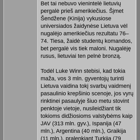
Bet tai nebuvo vienintelė lietuvių
pergalė prieš amerikiečius. Šįmet
Šendžene (Kinija) vykusiose
universiados žaidynėse Lietuva vėl
nugalėjo amerikiečius rezultatu 76–
74. Tiesa, žaidė studentų komandos,
bet pergalė vis tiek maloni. Nugalėję
rusus, lietuviai ten pelnė bronzą.
Todėl Luke Winn stebisi, kad tokia
maža, vos 3 mln. gyventojų turinti
Lietuva vaidina tokį svarbų vaidmenį
pasaulinio krepšinio scenoje, jos vyrų
rinktinei pasaulyje šiuo metu stovint
penktoje vietoje, nusileidžiant tik
tokioms didžiosioms valstybėms kaip
JAV (313 mln. gyv.), Ispanija (47
mln.), Argentina (40 mln.), Graikija
(11 mln.), pralenkiant Turkiją (79