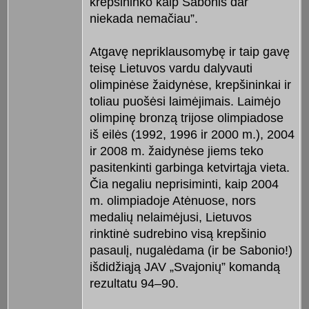
krepšininko kaip Sabonis dar
niekada nemačiau”.
Atgavę nepriklausomybę ir taip gavę
teisę Lietuvos vardu dalyvauti
olimpinėse žaidynėse, krepšininkai ir
toliau puošėsi laimėjimais. Laimėjo
olimpinę bronzą trijose olimpiadose
iš eilės (1992, 1996 ir 2000 m.), 2004
ir 2008 m. žaidynėse jiems teko
pasitenkinti garbinga ketvirtąja vieta.
Čia negaliu neprisiminti, kaip 2004
m. olimpiadoje Atėnuose, nors
medalių nelaimėjusi, Lietuvos
rinktinė sudrebino visą krepšinio
pasaulį, nugalėdama (ir be Sabonio!)
išdidžiąją JAV „Svajonių” komandą
rezultatu 94–90.