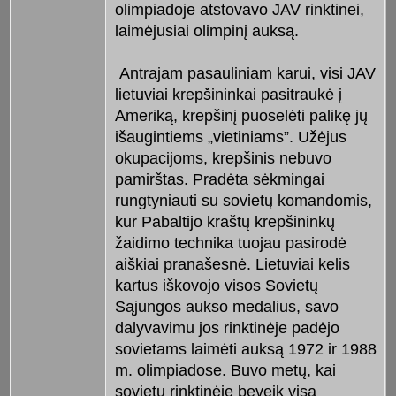
olimpiadoje atstovavo JAV rinktinei,
laimėjusiai olimpinį auksą.
Antrajam pasauliniam karui, visi JAV
lietuviai krepšininkai pasitraukė į
Ameriką, krepšinį puoselėti palikę jų
išaugintiems „vietiniams”. Užėjus
okupacijoms, krepšinis nebuvo
pamirštas. Pradėta sėkmingai
rungtyniauti su sovietų komandomis,
kur Pabaltijo kraštų krepšininkų
žaidimo technika tuojau pasirodė
aiškiai pranašesnė. Lietuviai kelis
kartus iškovojo visos Sovietų
Sąjungos aukso medalius, savo
dalyvavimu jos rinktinėje padėjo
sovietams laimėti auksą 1972 ir 1988
m. olimpiadose. Buvo metų, kai
sovietų rinktinėje beveik visą