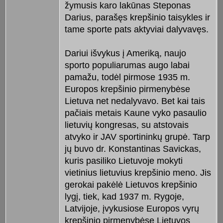
žymusis karo lakūnas Steponas
Darius, parašęs krepšinio taisykles ir
tame sporte pats aktyviai dalyvavęs.
Dariui išvykus į Ameriką, naujo
sporto populiarumas augo labai
pamažu, todėl pirmose 1935 m.
Europos krepšinio pirmenybėse
Lietuva net nedalyvavo. Bet kai tais
pačiais metais Kaune vyko pasaulio
lietuvių kongresas, su atstovais
atvyko ir JAV sportininkų grupė. Tarp
jų buvo dr. Konstantinas Savickas,
kuris pasiliko Lietuvoje mokyti
vietinius lietuvius krepšinio meno. Jis
gerokai pakėlė Lietuvos krepšinio
lygį, tiek, kad 1937 m. Rygoje,
Latvijoje, įvykusiose Europos vyrų
krepšinio pirmenybėse Lietuvos