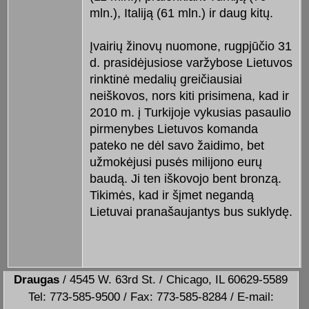
mln.), Italiją (61 mln.) ir daug kitų.
Įvairių žinovų nuomone, rugpjūčio 31
d. prasidėjusiose varžybose Lietuvos
rinktinė medalių greičiausiai
neiškovos, nors kiti prisimena, kad ir
2010 m. į Turkijoje vykusias pasaulio
pirmenybes Lietuvos komanda
pateko ne dėl savo žaidimo, bet
užmokėjusi pusės milijono eurų
baudą. Ji ten iškovojo bent bronzą.
Tikimės, kad ir šįmet negandą
Lietuvai pranašaujantys bus suklydę.
Draugas
/ 4545 W. 63rd St. / Chicago, IL 60629-5589
Tel: 773-585-9500 / Fax: 773-585-8284 / E-mail: