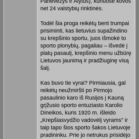
Panevėžys ir Alytus), kuriuose kovos
net 24 valstybių rinktinės.
Todėl šia proga reikėtų bent trumpai
prisiminti, kas lietuvius supažindino
su krepšinio sportu, juos išmokė to
sporto plonybių, pagaliau – išvedė į
platų pasaulį, krepšinio menu užbūrę
Lietuvos jaunimą ir pradžiuginę visą
šalį.
Kas buvo tie vyrai? Pirmiausia, gal
reikėtų neužmiršti po Pirmojo
pasaulinio karo iš Rusijos į Kauną
grįžusio sporto entuziasto Karolio
Dineikos, kuris 1920 m. išleido
„Krepšiasvydžio vadovėlį vyrams” ir
taip tapo šios sporto šakos Lietuvoje
pradininku. Prie jo netrukus prisidėjo