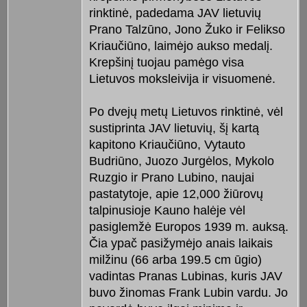
rinktinė, padedama JAV lietuvių
Prano Talzūno, Jono Žuko ir Felikso
Kriaučiūno, laimėjo aukso medalį.
Krepšinį tuojau pamėgo visa
Lietuvos moksleivija ir visuomenė.
Po dvejų metų Lietuvos rinktinė, vėl
sustiprinta JAV lietuvių, šį kartą
kapitono Kriaučiūno, Vytauto
Budriūno, Juozo Jurgėlos, Mykolo
Ruzgio ir Prano Lubino, naujai
pastatytoje, apie 12,000 žiūrovų
talpinusioje Kauno halėje vėl
pasiglemžė Europos 1939 m. auksą.
Čia ypač pasižymėjo anais laikais
milžinu (66 arba 199.5 cm ūgio)
vadintas Pranas Lubinas, kuris JAV
buvo žinomas Frank Lubin vardu. Jo