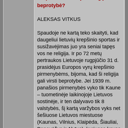
beprotybė?
ALEKSAS VITKUS
Spaudoje ne kartą teko skaityti, kad
daugeliui lietuvių krepšinio sportas ir
susižavėjimas juo yra seniai tapęs
vos ne religija. Ir po 72 metų
pertraukos Lietuvoje rugpjūčio 31 d.
prasidėjus Europos vyrų krepšinio
pirmenybėms, bijoma, kad ši religija
gali virsti beprotybe. Jei 1939 m.
panašios pirmenybės vyko tik Kaune
– tuometinėje laikinojoje Lietuvos
sostinėje, ir ten dalyvavo tik 8
valstybės, šį kartą varžybos vyks net
šešiuose Lietuvos miestuose
(Kaunas, Vilnius, Klaipėda, Šiauliai,