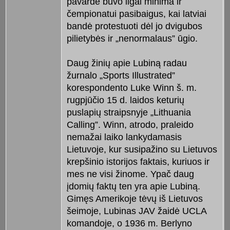
pavardė buvo ilgai minima ir
čempionatui pasibaigus, kai latviai
bandė protestuoti dėl jo dvigubos
pilietybės ir „nenormalaus” ūgio.
Daug žinių apie Lubiną radau
žurnalo „Sports Illustrated”
korespondento Luke Winn š. m.
rugpjūčio 15 d. laidos keturių
puslapių straipsnyje „Lithuania
Calling”. Winn, atrodo, praleido
nemažai laiko lankydamasis
Lietuvoje, kur susipažino su Lietuvos
krepšinio istorijos faktais, kuriuos ir
mes ne visi žinome. Ypač daug
įdomių faktų ten yra apie Lubiną.
Gimęs Amerikoje tėvų iš Lietuvos
šeimoje, Lubinas JAV žaidė UCLA
komandoje, o 1936 m. Berlyno