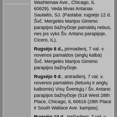
Washtenaw Ave., Chicago, IL
60629). Veda tėvas Antanas
Saulaitis, SJ. (Pastaba: rugsėjo 12 d.
Švč. Mergelės Marijos Gimimo
parapijos bažnyčioje pamaldų nebus,
nes jos vyks Šv. Antano parapijoje,
Cicero, IL).
Rugsėjo 8 d.,
pirmadienį, 7 val. v.
novenos pamaldos (anglų kalba)
Švč. Mergelės Marijos Gimimo
parapijos bažnyčioje.
Rugsėjo 9 d
., antradienį, 7 val. v.
novenos pamaldos (lietuvių ir anglų
kalbomis) Visų Šventųjų / Šv. Antano
parapijos bažnyčioje (518 West 28th
Place, Chicago, IL 60616 (28th Place
ir South Wallace Ave. kampas).
Rugsėjo 10 d.
, trečiadienį, 7 val. v.