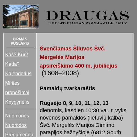
PIRMAS
PUSLAPIS
Švenčiamas Šiluvos Švč.
Kas? Kur?
Mergelės Marijos
Kada?
apsireiškimo 400 m. jubiliejus
(1608–2008)
Kalendorius
Mirties
Pamaldų tvarkaraštis
pranešimai
Knygynėlis
Rugsėjo 8, 9, 10, 11, 12, 13
dienomis, kasdien 10:30 val. r. vyks
Nuomonės
novenos pamaldos (lietuvių kalba)
Švč. Mergelės Marijos Gimimo
Nuorodos
parapijos bažnyčioje (6812 South
Prenumerata