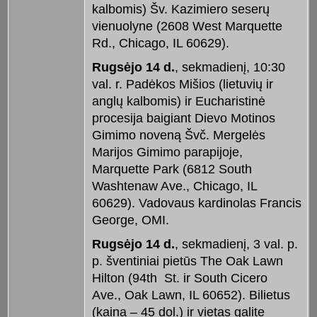
kalbomis) Šv. Kazimiero seserų
vienuolyne (2608 West Marquette
Rd., Chicago, IL 60629).
Rugsėjo 14 d.
, sekmadienį, 10:30
val. r. Padėkos Mišios (lietuvių ir
anglų kalbomis) ir Eucharistinė
procesija baigiant Dievo Motinos
Gimimo noveną Švč. Mergelės
Marijos Gimimo parapijoje,
Marquette Park (6812 South
Washtenaw Ave., Chicago, IL
60629). Vadovaus kardinolas Francis
George, OMI.
Rugsėjo 14 d.
, sekmadienį, 3 val. p.
p. šventiniai pietūs The Oak Lawn
Hilton (94th St. ir South Cicero
Ave., Oak Lawn, IL 60652). Bilietus
(kaina – 45 dol.) ir vietas galite