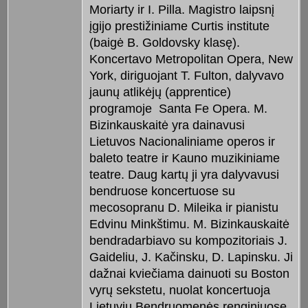
Moriarty ir I. Pilla. Magistro laipsnį
įgijo prestižiniame Curtis institute
(baigė B. Goldovsky klasę).
Koncertavo Metropolitan Opera, New
York, diriguojant T. Fulton, dalyvavo
jaunų atlikėjų (apprentice)
programoje Santa Fe Opera. M.
Bizinkauskaitė yra dainavusi
Lietuvos Nacionaliniame operos ir
baleto teatre ir Kauno muzikiniame
teatre. Daug kartų ji yra dalyvavusi
bendruose koncertuose su
mecosopranu D. Mileika ir pianistu
Edvinu Minkštimu. M. Bizinkauskaitė
bendradarbiavo su kompozitoriais J.
Gaideliu, J. Kačinsku, D. Lapinsku. Ji
dažnai kviečiama dainuoti su Boston
vyrų sekstetu, nuolat koncertuoja
Lietuvių Bendruomenės renginiuose.