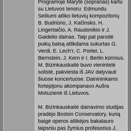
Programoje Marytė (sopranas) kartu
su Lietuvos tenoru Edmundu
Seiliumi atliko lietuvių kompozitorių
B. Budriūno, J. Kačinsko, H.
Lingertaičio, A. Raudonikio ir J.
Gaidelio dainas. Taip pat parodė
puikų balsą atlikdama sukurtas G.
Verdi, E. Lech’r, C. Porter, L.
Bernstein, J. Kern ir I. Berlin kūrinius.
M. Bizinkauskaitė buvo vienintelė
solistė, pakviesta iš JAV dalyvauti
šiuose koncertuose. Dainininkams
fortepijonu akompanavo Aušra
Motuzienė iš Lietuvos.
M. Bizinkauskaitė dainavimo studijas
pradėjo Boston Conservatory, kurią
baigė operos atlikėjos bakalauro
laipsniu pas žymius profesorius J.