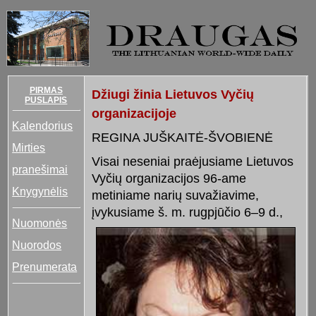
PIRMAS
Džiugi žinia Lietuvos Vyčių
PUSLAPIS
organizacijoje
Kalendorius
REGINA JUŠKAITĖ-ŠVOBIENĖ
Mirties
Visai neseniai praėjusiame Lietuvos
pranešimai
Vyčių organizacijos 96-ame
Knygynėlis
metiniame narių suvažiavime,
įvykusiame
š. m. rugpjūčio 6–9 d.,
Nuomonės
Nuorodos
Prenumerata