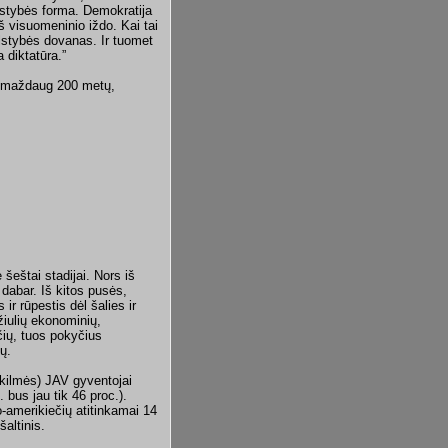
alstybės forma. Demokratija
iš visuomeninio iždo. Kai tai
lstybės dovanas. Ir tuomet
 diktatūra.”
vo maždaug 200 metų,
šeštai stadijai. Nors iš
dabar. Iš kitos pusės,
ir rūpestis dėl šalies ir
žiulių ekonominių,
ičių, tuos pokyčius
ių.
kilmės) JAV gyventojai
bus jau tik 46 proc.).
-amerikiečių atitinkamai 14
šaltinis.