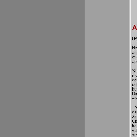
A
R
Ne
an
of
ap
St
mū
de
de
ku
De
– k
,,
da
žm
Ol
ka
va
su