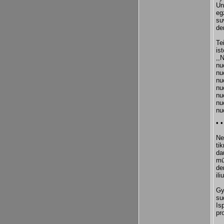
Un
eg
su
de
Te
is
,,
nu
nu
nu
nu
nu
nu
nu
• •
Ne
ti
da
mū
de
il
Gy
su
Is
pr