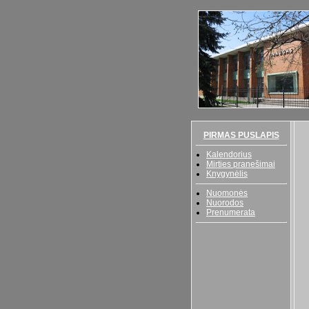
PIRMAS PUSLAPIS
Kalendorius
Mirties pranešimai
Knygynėlis
Nuomonės
Nuorodos
Prenumerata