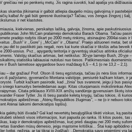
V greičiau nei po penkerių metų. Jis ragina suvokti, kad apatija yra didžiausia
skas skamba įtikinamai ir galbūt atliepia daugelio mūsų galvojimą ir pastebėji
aičių kalba! Ar gali būti geresnė iliustracija? Tačiau, vos žengus žingsnį į šalį,
tikslumus ir net klastotes.
rmiausia, kiekvienas, perskaitęs laišką, galvoja, žinoma, apie paskutiniuosius
spublikonas John McCain pralaimėjo demokratui Barack Obama. Tačiau pasiro
ternete pradėjo rodytis iškart po 2000 metų rinkimų, atsinaujino 2004ai-siais ir l
keitus ,,Bush” ir ,,Gore” į ,,McCain” ir ,,Obama”. Praėjo aštuoneri metai, bet s
en jau dėl to pasitikėti jais negali, nors kai kurie skaičiai ir tikslūs arba beveik
ie 2000-uosius. Pvz., apygardų teritorija ir gyventojų skaičius atitinka oficial
omenis. Valstijų skaičius artimas, bet netikslus: 30-yje laimėjo Bush, 20-yje – 
sikaltimų statistika labiausiai nutolusi nuo tiesos. Patikimesniais duomenim
re ir Bush laimėtose apygardose buvo maždaug 6,5 – 4,1 (o ne 13,2 – 2,1).
liau – dar gražiau! Prof. Olson iš tiesų egzistuoja, tačiau jis nėra šios informaci
vo iš pažįstamo, gyvenančio Montana valstijoje, persiuntė kažkam kitam, ir j
torystė. Turbūt kažkam pasirodė, kad ,,žinia” bus svaresnė, jeigu ji bus pasiųs
ip sniego kamuolys beriedėdamas augo. Kitas cituojamasis mokslininkas Alexa
kraipymas. Citata priklauso XVIII-XIX amžių sandūroje gyvenusiam škotų istor
exander Fraser Tytler. Jis iš tiesų parašė keletą knygų, tačiau tokios, iš kuri
mokratijos apibrėžimas ,,Atėnų Respublikos žlugimas”, – ne (o ir nebuvo toki
tent Atėnai laikomi demokratijos lopšiu).
kia galėtų būti išvada? Gal kad nevertėtų besąlygiškai tikėti viskuo, ką pasitai
skubėti skleisti visos informacijos, kuri papuola po ranka. Iš kitos pusės, tas
iškas, kaip ir demokratijos apibrėžimas, kurį prieš daugiau nei 200 metų sufor
 vertas šiandien mūsų dėmesio, jeigu mąstome kritiškai... Štai kaip apibūdino
tler (vėlgi, nežinia, ar tai tikrai jo žodžiai): ,,Demokratija savo prigimtimi yra l