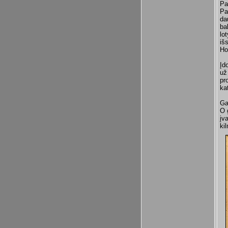
Pa
Pa
da
ba
lo
iš
Ho
Įd
už
pr
ka
Ga
O 
įv
ki