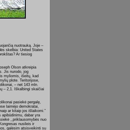
ruojančią nuotrauką. Joje –
ės skelbia: United States
rokštas? Ar tiesiog
Joseph Olson atkreipia
. Jis nurodo, jog
is myliomis, išeitų, kad
lių plote. Teritorijose,
likonai, – net 143 mln.
– 2,1. Iškalbingi skaičiai
ublikonai pasiekė pergalę,
ose laimėjo demokratai,
ip ar kitaip jos išlaikomi.”
os apibūdinimu, dabar yra
pasiekė ,,priklausomybės nuo
Kongresas nusileis ir
uos, galėsim atsisveikinti su