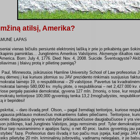
mžiną atilsį, Amerika?
AMUNĖ LAPAS
seniai vienas bičiulis persiuntė elektroninį laišką ir prie jo prikabintą gan šoki
tkapinis paminklas... Jungtinėms Amerikos Valstijoms. Akmenyje iškaltos raid
 America. Born: July 4, 1776. Died: Nov. 4, 2008. Suicide. Šventvagystė? Akib
eliavimas į blaivų protą ir pilietinę pareigą?
. Paul, Minnesota, įsikūrusios Hamline University School of Law profesorius 
sų dėmesį į kai kuriuos įdomius su JAV prezidento rinkimais susijusius faktus
mokratai laimėjo 19, o respublikonai – 29 valstijose. Pavertus tai kvadratinėm
mokratai laimėjo 580,000 kv. mylių plote, o respublikonai – net 2,427.000 kv. my
riose pergalę pasiekė demokratai, gyvena 127 mln. žmonių, o tose, kur respub
mokratų teritorijose 100,000 gyventojų tenka 13,2 žmogžudystės, respublikonų 
ą ir bepridėsi!
Apskritai, – daro išvadą prof. Olson, – pagal žemėlapį teritorijos, kuriose resp
ugiausia priklauso mokesčius mokantiems šalies piliečiams. Teritorijose, kuri
onės daugiausia gyvena valstybei priklausančiuose daugiabučiuose ir yra viena
son įsitikinęs, kad Jungtinės Valstijos, jeigu remsimės prof. Tyler demokratij
žkur tarp nusiraminimo ir apatijos fazių; o net 40 proc. tautos gyventojų jau 
lstybės” fazę. Profesorius daro išvadą ir tuo pačiu mus įspėja, kad jeigu JAV 
teiks pilietybę 20 mln. kriminalinių įsibrovėlių, vadinamų nelegalais, ir jie bals