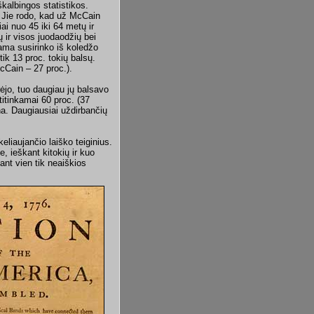
iškalbingos statistikos.
. Jie rodo, kad už McCain
ai nuo 45 iki 64 metų ir
ų ir visos juodaodžių bei
ma susirinko iš koledžo
tik 13 proc. tokių balsų.
Cain – 27 proc.).
ėjo, tuo daugiau jų balsavo
itinkamai 60 proc. (37
ina. Daugiausiai uždirbančių
eliaujančio laiško teiginius.
, ieškant kitokių ir kuo
iant vien tik neaiškios