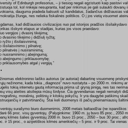
iversity of Edinburgh profesorius, – ji tiesiog negali egzistuoti kaip pastovi v
zistuoja tol, kol rinkėjai nesupranta, kad per rinkimus jie gali sulaukti dovanų 
vokiama, dauguma pradeda balsuoti už kandidatus, žadančius didžiausias va
mokratija žlunga, nes nelieka fiskalinės politikos. O į jos vietą visuomet ateina
igdamas, kad didžiausios civilizacijos nuo pat istorijos pradžios išsilaikyda
torikas išskyrė etapus ar stadijas, kurias jos visos praeidavo:
Nuo vergijos į dvasinį tikėjimą;
o dvasinio tikėjimo į didžiulį ryžtą;
o ryžto į išsilaisvinimą;
o išsilaisvinimo į pilnatvę;
o pilnatvės į nusiraminimą;
o nusiraminimo į abejingumą;
o abejingumo į priklausomybę;
o priklausomybės atgal į vergiją.”
 •
žinomas elektroninio laiško autorius (ar autoriai) dabartinę visuomenę priskyrė 
krųjų nežinome, kada tokia ,,diagnozė” nuvo nustatyta – po 2000 m. rinkimų ar 
ugelis tokią internetu gautą informaciją priima už gryną pinigą, nes tas nerimas 
sų visų ateities atsiliepia mūsų širdyse. Čia gyvendamas negali nematyti did
mografinių, moralinių, politinių ir kitokių pokyčių. Ir yra daugybė patikimų ska
iustruojančių ir patvirtinančių. Štai keli duomenys iš pačių prieinamiausių šaltin
ventojų surašymo biuro duomenimis, 2008 metais baltaodžiai (ne ispaniškos 
darė 66 proc. visų gyventojų. (Palyginkime: 1960 m. jų buvo 85 proc., 2050 m. 
panų kilmės šalies gyventojų 2008 m. buvo 15 proc., 2050 – bus 30 proc.; afro
oc. ir 15 proc., o azijietiškos kilmės amerikiečių – 5 proc. ir 9 proc. Tai vienas 