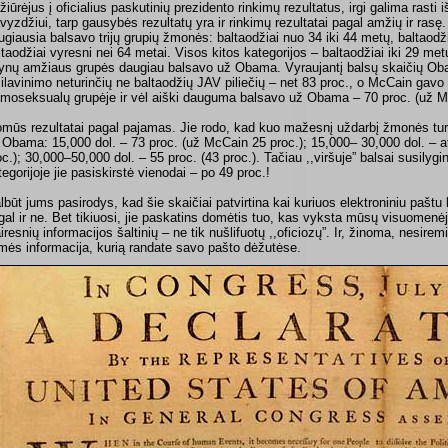
žiūrėjus į oficialius paskutinių prezidento rinkimų rezultatus, irgi galima rasti 
vyzdžiui, tarp gausybės rezultatų yra ir rinkimų rezultatai pagal amžių ir rasę
ugiausia balsavo trijų grupių žmonės: baltaodžiai nuo 34 iki 44 metų, baltaodži
ltaodžiai vyresni nei 64 metai. Visos kitos kategorijos – baltaodžiai iki 29 met
tynų amžiaus grupės daugiau balsavo už Obama. Vyraujantį balsų skaičių Oba
silavinimo neturinčių ne baltaodžių JAV piliečių – net 83 proc., o McCain gavo 
moseksualų grupėje ir vėl aiški dauguma balsavo už Obama – 70 proc. (už Mc
omūs rezultatai pagal pajamas. Jie rodo, kad kuo mažesnį uždarbį žmonės tur
 Obama: 15,000 dol. – 73 proc. (už McCain 25 proc.); 15,000– 30,000 dol. – at
oc.); 30,000–50,000 dol. – 55 proc. (43 proc.). Tačiau ,,viršuje” balsai susilyg
tegorijoje jie pasiskirstė vienodai – po 49 proc.!
lbūt jums pasirodys, kad šie skaičiai patvirtina kai kuriuos elektroniniu paštu k
gal ir ne. Bet tikiuosi, jie paskatins domėtis tuo, kas vyksta mūsų visuomenėje
airesnių informacijos šaltinių – ne tik nušlifuotų ,,oficiozų”. Ir, žinoma, nesirem
lmės informacija, kurią randate savo pašto dėžutėse.