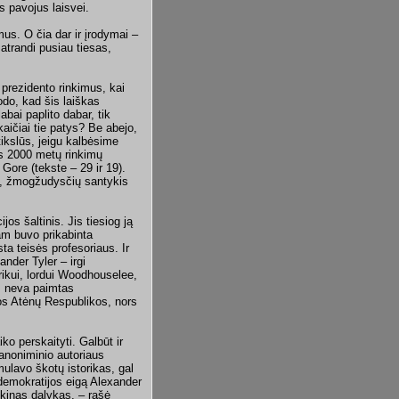
s pavojus laisvei.
mus. O čia dar ir įrodymai –
 atrandi pusiau tiesas,
 prezidento rinkimus, kai
do, kad šis laiškas
abai paplito dabar, tik
kaičiai tie patys? Be abejo,
 tikslūs, jeigu kalbėsime
ius 2000 metų rinkimų
Gore (tekste – 29 ir 19).
is, žmogžudysčių santykis
jos šaltinis. Jis tiesiog ją
am buvo prikabinta
ta teisės profesoriaus. Ir
nder Tyler – irgi
ikui, lordui Woodhouselee,
os neva paimtas
os Atėnų Respublikos, nors
ko perskaityti. Galbūt ir
 anoniminio autoriaus
mulavo škotų istorikas, gal
 demokratijos eigą Alexander
aikinas dalykas, – rašė