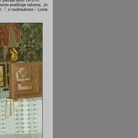
si paroda buvo 1970 m.
ipsnio pradžioje rašoma: „In
...”, o nuotraukose – Lionė,