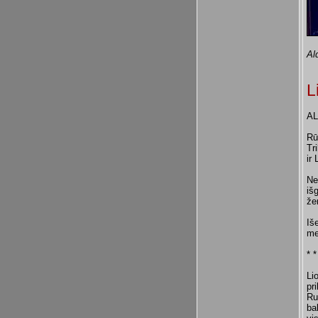
Al
L
AL
Rū
Tr
ir
Ne
iš
že
Iš
me
* *
Li
pr
Ru
ba