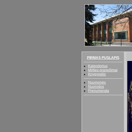
PIRMAS PUSLAPIS
Kalendorius
Mirties pranešimai
Knygynėlis
Nuomonės
Nuorodos
Prenumerata