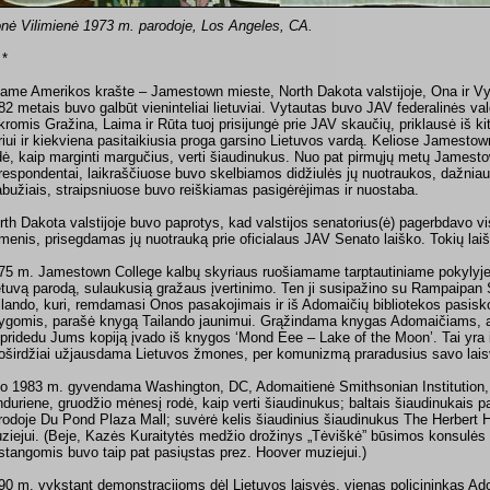
onė Vilimienė 1973 m. parodoje, Los Angeles, CA.
 *
tame Amerikos krašte – Jamestown mieste, North Dakota valstijoje, Ona ir V
82 metais buvo galbūt vieninteliai lietuviai. Vytautas buvo JAV federalinės va
kromis Gražina, Laima ir Rūta tuoj prisijungė prie JAV skaučių, priklausė iš k
riui ir kiekviena pasitaikiusia proga garsino Lietuvos vardą. Keliose Jamest
dė, kaip marginti margučius, verti šiaudinukus. Nuo pat pirmųjų metų Jamest
respondentai, laikraščiuose buvo skelbiamos didžiulės jų nuotraukos, dažniaus
abužiais, straipsniuose buvo reiškiamas pasigėrėjimas ir nuostaba.
rth Dakota valstijoje buvo paprotys, kad valstijos senatorius(ė) pagerbdavo v
menis, prisegdamas jų nuotrauką prie oficialaus JAV Senato laiško. Tokių lai
75 m. Jamestown College kalbų skyriaus ruošiamame tarptautiniame pokylyje
etuvą parodą, sulaukusią gražaus įvertinimo. Ten ji susipažino su Rampaipan 
ilando, kuri, remdamasi Onos pasakojimais ir iš Adomaičių bibliotekos pasisk
ygomis, parašė knygą Tailando jaunimui. Grąžindama knygas Adomaičiams, au
r pridedu Jums kopiją įvado iš knygos ‘Mond Eee – Lake of the Moon’. Tai yra is
oširdžiai užjausdama Lietuvos žmones, per komunizmą praradusius savo lais
o 1983 m. gyvendama Washington, DC, Adomaitienė Smithsonian Institution,
nduriene, gruodžio mėnesį rodė, kaip verti šiaudinukus; baltais šiaudinukais p
rodoje Du Pond Plaza Mall; suvėrė kelis šiaudinius šiaudinukus The Herbert H
ziejui. (Beje, Kazės Kuraitytės medžio drožinys „Tėviškė” būsimos konsulė
stangomis buvo taip pat pasiųstas prez. Hoover muziejui.)
90 m. vykstant demonstracijoms dėl Lietuvos laisvės, vienas policininkas Ad