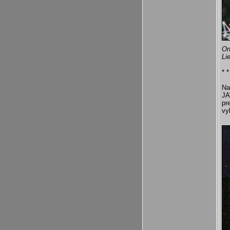
On
Li
* *
Na
JA
pr
vy