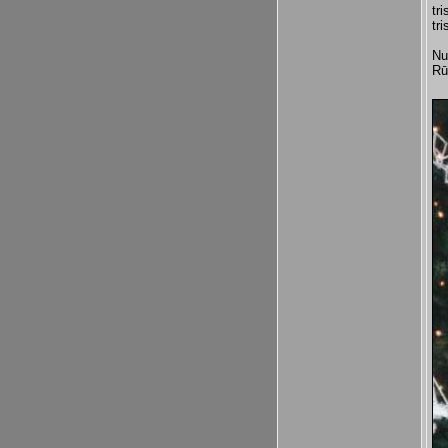
tr
tr
Nu
Rū