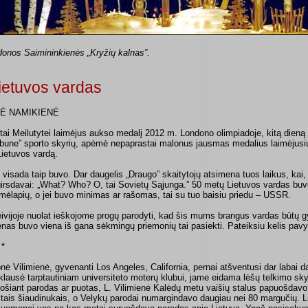
donos Saimininkienės „Kryžių kalnas”.
ietuvos vardas
Ė NAMIKIENĖ
tai Meilutytei laimėjus aukso medalį 2012 m. Londono olimpiadoje, kitą dieną
ibune” sporto skyrių, apėmė nepaprastai malonus jausmas medalius laimėjusi
 Lietuvos vardą.
 visada taip buvo. Dar daugelis „Draugo” skaitytojų atsimena tuos laikus, kai,
girsdavai: „What? Who? O, tai Sovietų Sąjunga.” 50 metų Lietuvos vardas buvo 
mėlapių, o jei buvo minimas ar rašomas, tai su tuo baisiu priedu – USSR.
eivijoje nuolat ieškojome progų parodyti, kad šis mums brangus vardas būtų gy
nas buvo viena iš gana sėkmingų priemonių tai pasiekti. Pateiksiu kelis pav
 *
onė Vilimienė, gyvenanti Los Angeles, California, pernai atšventusi dar labai d
iklausė tarptautiniam universiteto moterų klubui, jame eidama lėšų telkimo sky
ošiant parodas ar puotas, L. Vilimienė Kalėdų metu vaišių stalus papuošdavo
ltais šiaudinukais, o Velykų parodai numargindavo daugiau nei 80 margučių. Li