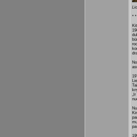
Li
* *
Ki
19
du
bū
ro
ko
dr
No
as
19
Li
Ta
kn
„I
nu
Nu
Ki
pa
mu
pa
19