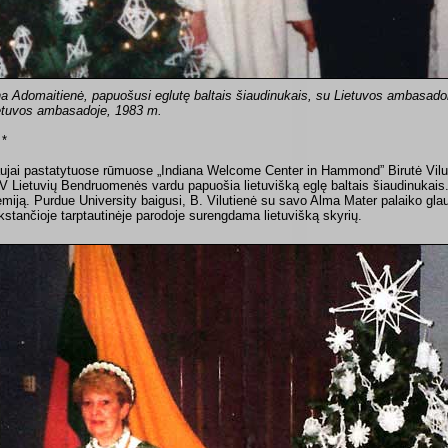
a Adomaitienė, papuošusi eglutę baltais šiaudinukais, su Lietuvos ambasadori
etuvos ambasadoje, 1983 m.
 *
ujai pastatytuose rūmuose „Indiana Welcome Center in Hammond” Birutė Vil
V Lietuvių Bendruomenės vardu papuošia lietuvišką eglę baltais šiaudinukais. 
emiją. Purdue University baigusi, B. Vilutienė su savo Alma Mater palaiko glau
kstančioje tarptautinėje parodoje surengdama lietuvišką skyrių.