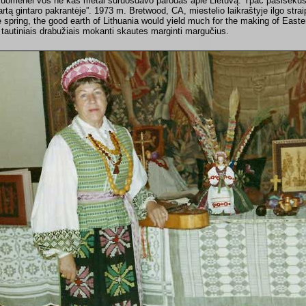
suomenei vos ne kas metai suruošdavo parodas apie Lietuvą. Ypač pasiseku
artą gintaro pakrantėje”. 1973 m. Bretwood, CA, miestelio laikraštyje ilgo stra
e spring, the good earth of Lithuania would yield much for the making of Easter
 tautiniais drabužiais mokanti skautes marginti margučius.