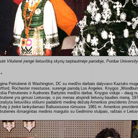
rutė Vilutienė įrengė lietuvišką skyrių tarptautinėje parodoje, Purdue Univer
 *
gina Petrutienė iš Washington, DC su medžio darbais dalyvavo Kaziuko mug
rtford, Rochester miestuose, surengė parodą Los Angeles. Knygos „Woodburnin
ošia Petrutienės ir Audronės Bartytės medžio darbai. Knygos viduje – daug n
trutienė yra gimusi Lietuvoje, o jos menas atspindi lietuvių liaudies meną. 1
prašyta lietuvišku stiliumi padabinti medinę dėžutę Amerikos prezidento žmon
žutę ji įteikė lankydamasi Baltuosiuose rūmuose. 1981 m. Amerikos preziden
trutienės išmargintas medinis margutis su Gedimino stulpais, raštais ir Lietu