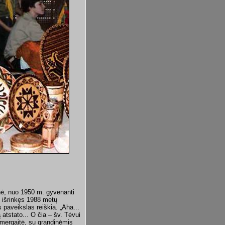
enė, nuo 1950 m. gyvenanti
 išrinkęs 1988 metų
 paveikslas reiškia. „Aha...
ą atstato... O čia – šv. Tėvui
 mergaitė, su grandinėmis