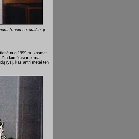
umi Stasiu Lozoraičiu, jr.
utienė nuo 1999 m. kasmet
Yra laimėjusi ir pirmą
dų ryšį, kas antri metai ten