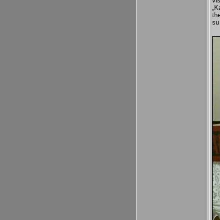
vi
„K
th
su