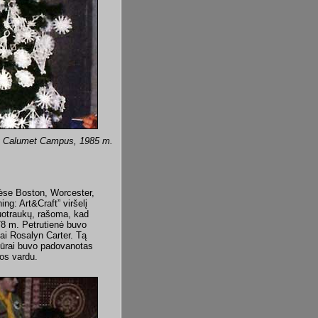
sity Calumet Campus, 1985 m.
ėse Boston, Worcester,
g: Art&Craft” viršelį
uotraukų, rašoma, kad
978 m. Petrutienė buvo
ai Rosalyn Carter. Tą
tūrai buvo padovanotas
vos vardu.