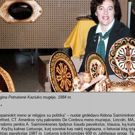
gina Petrutienė Kaziuko mugėje, 1984 m.
 *
epainiokit meno ar religijos su politika” – nuolat girdėdavo Aldona Saimininki
rtford, CT. Amerikos rytų pakrantės De Cordova meno muziejus, Lincoln, MA,
rodoms penkis A. Saimininkienės lipdytus šiaudo paveikslus, klausia, ką kuris
i Kryžių kalnas Lietuvoje, kurį sovietai kas naktį nugriauna, o lietuviai kitą ryt
eiktas paveikslas 1987 m. Lietuvos krikščionybės 600 m. jubiliejaus proga. Ta