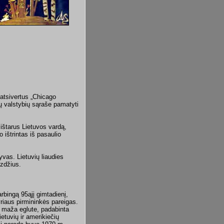
 atsivertus „Chicago
ų valstybių sąraše pamatyti
 ištarus Lietuvos vardą,
ištrintas iš pasaulio
vas. Lietuvių liaudies
yzdžius.
arbingą 95ąjį gimtadienį,
riaus pirmininkės pareigas.
 maža eglute, padabinta
etuvių ir amerikiečių