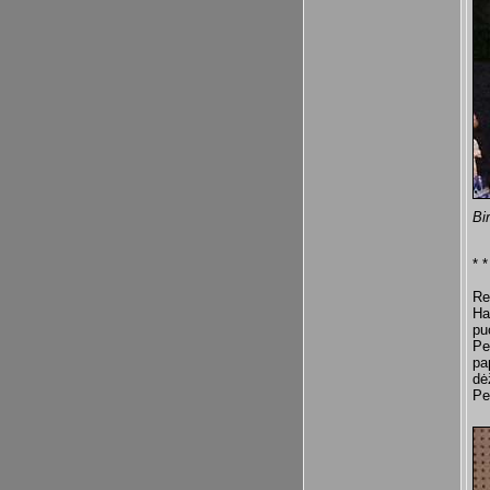
Bi
* *
Re
Ha
pu
Pe
pa
dė
Pe