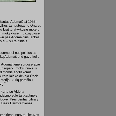
ytautas Adomaičiai 1965–
ldžios tarnautojas, o Ona su
itų kraštų atvykusių moterų
own mokyklose ir bažnyčiose
own pas Adomaičius lankėsi
iai – su tautiniais
isuomenei nusipelniusius
škų Adomaitienė gavo kelis.
 Adomaitienė suruošė apie
Srisopark, mokslininke iš
olintomis angliškomis
torė laiške dėkoja Onai:
torija, kurią parašiau,
vę.”
 kartu su Aldona
adabino eglę tarptautinėje
oover Presidential Library
s Juzės Daužvardienės
omaitienei pagyrė Lietuvos