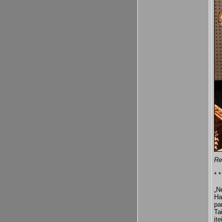
Re
* *
„N
Ha
pa
Ta
įt