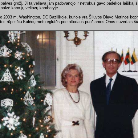
ispalvės grožį. Ji tą vėliavą jam padovanojo ir netrukus gavo padėkos laišką iš
ispalvė kabo jų vėliavų kambaryje.
o 2003 m. Washington, DC Bazilikoje, kurioje yra Šiluvos Dievo Motinos kop
tos rūpesčiu Kalėdų metu eglutės prie altoriaus puošiamos Onos suvertais šia