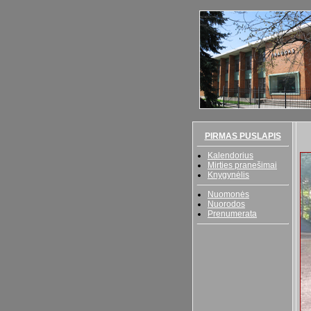
PIRMAS PUSLAPIS
Kalendorius
Mirties pranešimai
Knygynėlis
Nuomonės
Nuorodos
Prenumerata