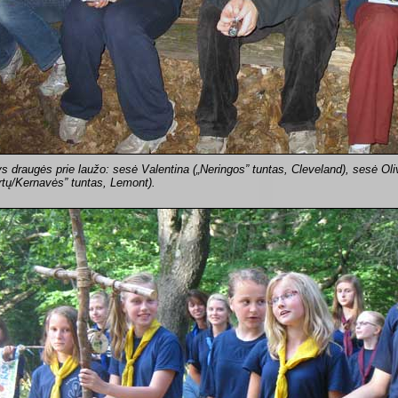
ys draugės prie laužo: sesė Valentina („Neringos” tuntas, Cleveland), sesė Oliv
rtų/Kernavės” tuntas, Lemont).