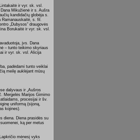
intakaitė ir vyr. sk. vsl.
. Dana Mikužienė ir s. Aušra
kaučių kandidačių globėja s.
a Ramanauskaitė, s. fil.
entro „Dubysos” draugovės
ina Borukaitė ir vyr. sk. vsl.
 pavaduotoja, jvs. Dana
nė – tunto teikimo skyriaus
ir vyr. sk. vsl. Alicija
irba, padėdami tunto veiklai
nčią meilę auklėjant mūsų
ose dalyvaus ir „Aušros
vč. Mergelės Marijos Gimimo
tlaidams, procesijai ir šv.
iginę uniformą (sijoną,
as kojines).
s diena. Diena prasidės su
 visuomenei, ką per metus
. Lapkričio mėnesį vyks