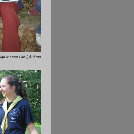
ija ir sesė Lilė („Aušros