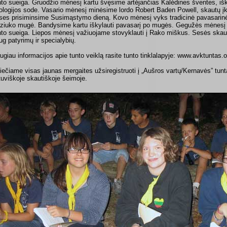
nto sueiga. Gruodžio mėnesį kartu švęsime artėjančias Kalėdines šventes, i
ologijos sode. Vasario mėnesį minėsime lordo Robert Baden Powell, skautų įkū
ses prisiminsime Susimąstymo dieną. Kovo mėnesį vyks tradicinė pavasarin
ziuko mugė. Bandysime kartu iškylauti pavasarį po mugės. Gegužės mėnesį 
nto sueiga. Liepos mėnesį važiuojame stovyklauti į Rako miškus. Sesės skau
ug patyrimų ir specialybių.
ugiau informacijos apie tunto veiklą rasite tunto tinklalapyje: www.avktuntas.o
iečiame visas jaunas mergaites užsiregistruoti į „Aušros vartų/Kernavės” tunt
etuviškoje skautiškoje šeimoje.