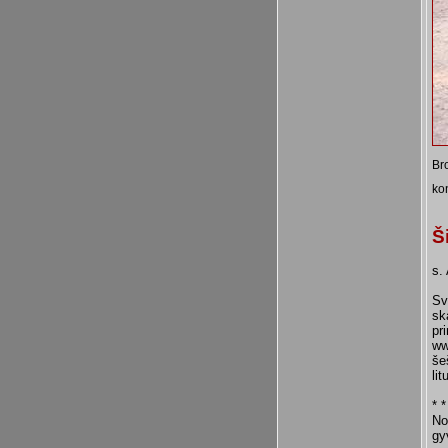
Bro
ko
Š
s.
Sv
sk
pr
ww
še
li
* *
No
gy