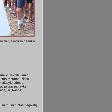
 šių metų stovyklinio ženklo
edame 2011–2012 metų
kiems metams. Noriu
nklalapyje adresu;
acija taip pat vyks
aga), ir „Rasos”
Jūsų mūsų tuntas negalėtų