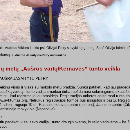
lis Audrius Viktora įteikia psl. Olivijai Petry stovyklinę gairelę. Sesė Olivija laimėjo
nkursą.
s. Aušros Jasaitytės-Petry nuotraukos
ių metų „Aušros vartų/Kernavės” tunto veikla
 AUŠRA JASAITYTĖ-PETRY
eikinu visus ir visas su mokslo metų pradžia. Sunku patikėti, kad jau prad
autišką veiklą. Tunto vadija smarkiai dirba ruošdamasi sėkmingiems skautiš
iminti, kad registracija jau prasidėjo. Registracijos anketas galite rasti tunto ti
w.avktuntas.org. Netrukus registracijos formos bus išsiųstos ir paštu. Registr
štadienį, rugsėjo 10 d., Pasaulio lietuvių centre (Lemont), Jaunimo centre (Čik
tuanistinėje mokykloje (Naperville).
 *
riu padėkoti visai savo vadijai, tunto draugininkėms, būrelio vadovėms – be 
vuoti.