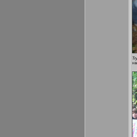
Tr
va