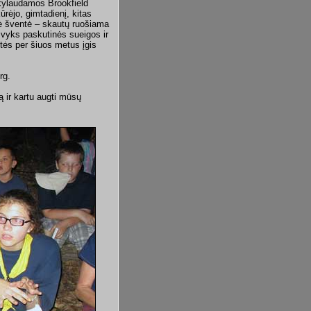
škylaudamos Brookfield
rėjo, gimtadienį, kitas
ė šventė – skautų ruošiama
vyks paskutinės sueigos ir
tės per šiuos metus įgis
rg.
ą ir kartu augti mūsų