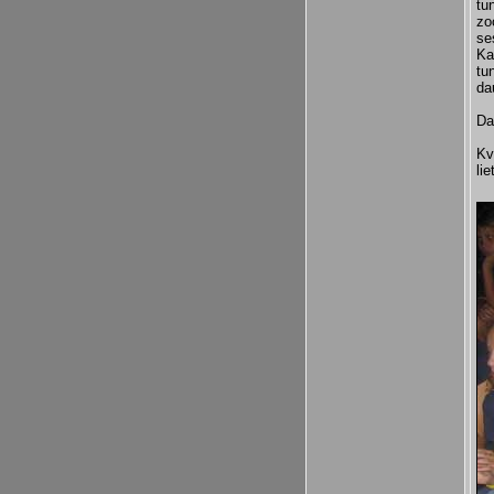
tu
zo
se
Ka
tu
da
Da
Kv
li