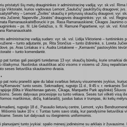
riu pristatyti šių metų draugininkes ir administracinę vadiją: vyr. sk.vsl. Rima L
icija Viktoraitė, kurios vadovaus Lemont „Saulučių” paukštyčių draugovei; jvs
saitytėPetry – Lemont „Živilės” skaučių ir prityrusių skaučių draugovė; vyr. s
reta Jučienė; Naperville „Jūratės” draugovės draugininkės: vyr. sk. vsl. Regin
nata RamanauskaitėBorucki ir ps. Rasa Ramanauskienė; Čikagos Jaunimo c
augininkės – ps. fil. Lilė Gelažius, s. fil. Ramunė Papartienė, vyr. sk. vsl. Krist
ana Ramanauskaitė.
nto administracinę vadiją sudaro: vyr. sk. vsl. Lidija Viktorienė – tuntininkės
kužienė – tunto adjutantė, ps. Rita Stončius – tunto iždininkė, s. Loreta Jučie
dovė, ps. Aras Lintakas ir s. Audra Lintakienė – „Kernavės” pastovyklės tėvūnai 
ktoraitė – tunto komendantė.
ip pat tuntas gali pasigirti turėdamas 13 vyr. skaučių būrelių, kurie smarkiai d
 jo išlaikymui. Nuoširdus skautiškas ačiū visoms ir visiems už Jūsų nepailsta
nto seses lietuviška skautavimo dvasia.
 *
ip pat noriu pranešti apie du labai svarbius lietuvių visuomenės įvykius, kuriu
rtų/Kernavės” tunto sesės. Sekmadienį, rugsėjo 11 d., 9:45 v. r. renkamės Š
rapijoje (69ta ir Washtenaw gatvės, Čikaga, Marquette Park apylinkė) Šiluvos a
šioms. Sesės dalyvaus procesijoje su tunto vėliava. Sesės turi vilkėti visą iše
iformos marškinius, diržą, kaklaraištį, juodus batus ir trumpas, iki kelių mėlyn
kmadienį, rugsėjo 18 d., Pasaulio lietuvių centre, Lemont, vyks Bendruomenė
. Mišiomis lauke 10 v. r. Tuntas turės savo stalą, kur parodysime lietuviškai
ikiame. Sesės turi dalyvauti su išeiginėmis uniformomis.
ti planuojami tunto įvykiai: spalio mėnesį jodinėsime su arkliais ir žuvausime