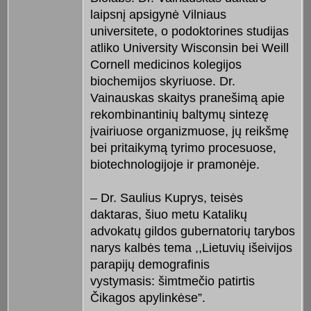
laipsnį apsigynė Vilniaus
universitete, o podoktorines studijas
atliko University Wisconsin bei Weill
Cornell medicinos kolegijos
biochemijos skyriuose. Dr.
Vainauskas skaitys pranešimą apie
rekombinantinių baltymų sinte­zę
įvairiuose organizmuose, jų reikš­mę
bei pritaikymą tyrimo procesuo­se,
biotechnologijoje ir pramonėje.
– Dr. Saulius Kuprys, tei­sės
daktaras, šiuo metu Katalikų
advokatų gil­dos gubernatorių tarybos
narys kalbės tema ,,Lietuvių išeivijos
parapijų demografinis
vystymasis: šimtmečio patirtis
Čikagos apy­lin­kėse”.