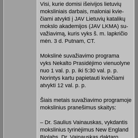
Visi, kurie domisi išeivijos lietuvių
moksliniais darbais, maloniai kvie­
čiami atvykti į JAV Lietuvių katalikų
mokslo akademijos (JAV LKMA) su­
va­žiavimą, kuris vyks š. m. lapkri­čio
mėn. 3 d. Putnam, CT.
Mokslinė suvažiavimo programa
vyks Nekalto Prasidėjimo vienuolyne
nuo 1 val. p. p. iki 5:30 val. p. p.
Norintys kartu pa­pietauti kviečiami
atvykti 12 val. p. p.
Šiais metais suvažiavimo progra­moje
mokslinius pranešimus skaitys:
– Dr. Saulius Vainauskas, vykdantis
mokslinius tyrinėjimus New Eng­land
Biolabs. Dr. Vainauskas daktaro