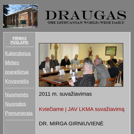
PIRMAS
PUSLAPIS
Kalendorius
Mirties
pranešimai
Knygynėlis
2011 m. suvažiavimas
Nuomonės
Nuorodos
Kviečiame į JAV LKMA suvažiavimą
Prenumerata
DR. MIRGA GIRNIUVIENĖ