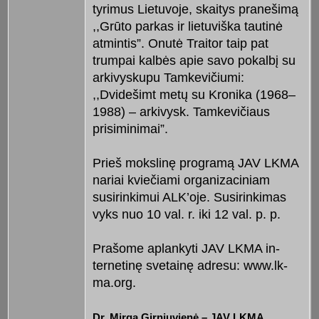
tyrimus Lietuvoje, skaitys pra­nešimą
,,Grūto parkas ir lie­tuviška tautinė
atmintis”. Onutė Trai­tor taip pat
trumpai kalbės apie savo pokalbį su
arkivyskupu Tamkevičiu­mi:
,,Dvidešimt metų su Kronika (1968–
1988) – arkivysk. Tamkevi­čiaus
prisiminimai”.
Prieš mokslinę programą JAV LKMA
nariai kviečiami organiza­ciniam
susirinkimui ALK’oje. Susirinkimas
vyks nuo 10 val. r. iki 12 val. p. p.
Prašome aplankyti JAV LKMA in­
ternetinę svetainę adresu: www.lk­
ma.org.
Dr. Mirga Girniuvienė – JAV LK­MA