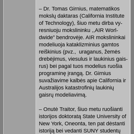
– Dr. Tomas Girnius, matema­tikos
mokslų daktaras (California Ins­ti­tute
of Technology), šiuo metu dirba vy­
resniuoju mokslininku ,,AIR Worl­
dwide” bendrovėje. AIR mokslinin­kai
modeliuoja kataklizminius gamtos
reiškinius (pvz., uraganus, žemės
dre­bėjimus, viesulus ir laukinius gais­
rus) bei pagal tuos modelius ruo­šia
programinę įrangą. Dr. Girnius
suvažiavime kal­­bės apie California ir
Australi­jos katastrofinių laukinių
gaisrų mo­deliavimą.
– Onutė Traitor, šiuo metu ruo­šianti
istorijos doktoratą State Uni­ver­sity of
New York, Oneonta, ten pat dėstanti
istoriją bei vedanti SUNY stu­dentų