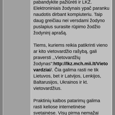
pabandykite pažiūrėti ir LKŽ.
Elektroniniais žodynais ypač paranku
naudotis dirbant kompiuteriu. Taip
daug greičiau nei versdami žodyno
puslapius surasite rūpimo žodžio
žodyninį aprašą.
Tiems, kuriems reikia patikrinti vieno
ar kito vietovardžio rašybą, gali
praversti ,,Vietovardžių
žodynas”:
http://lkz.mch.mii.lt/Vieto
vardz­iai
/. Čia galima rasti ne tik
Lietuvos, bet ir Latvijos, Lenkijos,
Baltarusijos, Ukrainos ir kt.
vietovardžius.
Praktinių kalbos patarimų galima
rasti keliose internetinėse
svetainėse. Visų pirma nemažai