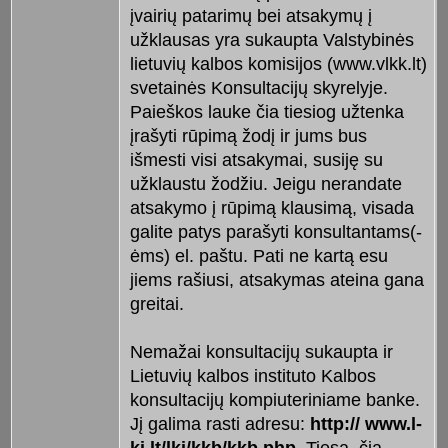
įvairių patarimų bei atsakymų į
užklausas yra sukaupta Valstybinės
lietuvių kalbos komisijos (www.vlkk.lt)
svetainės Konsultacijų skyrelyje.
Paieškos lauke čia tiesiog užtenka
įrašyti rūpimą žodį ir jums bus
išmesti visi atsakymai, susiję su
užklaustu žodžiu. Jeigu nerandate
atsakymo į rūpimą klausimą, visada
galite patys parašyti konsultantams(-
ėms) el. paštu. Pati ne kartą esu
jiems rašiusi, atsakymas ateina gana
greitai.
Nemažai konsultacijų sukaupta ir
Lietuvių kalbos instituto Kalbos
konsultacijų kompiuteriniame banke.
Jį galima rasti adresu:
http:// ww­w.l­­­
ki.lt/l­ki/kkb/kkb.php.
Tiesa, čia