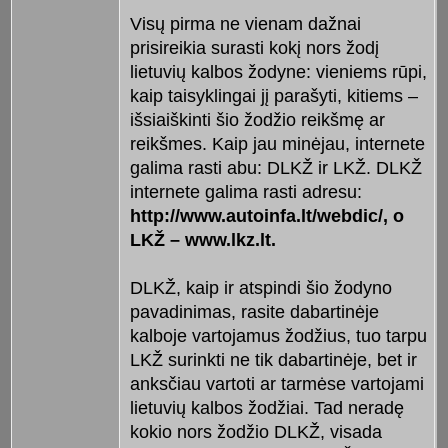
Visų pirma ne vienam dažnai
prisireikia surasti kokį nors žodį
lietuvių kalbos žodyne: vieniems rūpi,
kaip taisyklingai jį parašyti, kitiems –
išsiaiškinti šio žodžio reikšmę ar
reikšmes. Kaip jau minėjau, internete
galima rasti abu: DLKŽ ir LKŽ. DLKŽ
internete galima rasti adresu:
http://www.autoinfa.lt/webdic/, o
LKŽ – www.lkz.lt.
DLKŽ, kaip ir atspindi šio žodyno
pavadinimas, rasite dabartinėje
kalboje vartojamus žodžius, tuo tarpu
LKŽ surinkti ne tik dabartinėje, bet ir
anksčiau vartoti ar tarmėse vartojami
lietuvių kalbos žodžiai. Tad neradę
kokio nors žodžio DLKŽ, visada