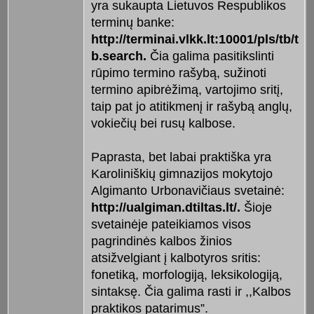
yra sukaupta Lietuvos Respublikos
terminų banke:
http://terminai.vlkk.lt:10001/pls/tb/t
b.search.
Čia galima pasitikslinti
rūpimo termino rašybą, sužinoti
termino apibrėžimą, vartojimo sritį,
taip pat jo atitikmenį ir rašybą anglų,
vokiečių bei rusų kalbose.
Paprasta, bet labai praktiška yra
Karoliniškių gimnazijos mokytojo
Algimanto Urbonavičiaus svetainė:
http://ualgiman.dtiltas.lt/.
Šioje
svetainėje pateikiamos visos
pagrindinės kalbos žinios
atsižvelgiant į kal­botyros sritis:
fonetiką, morfologiją, leksikologiją,
sintaksę. Čia galima rasti ir ,,Kalbos
praktikos patarimus”.