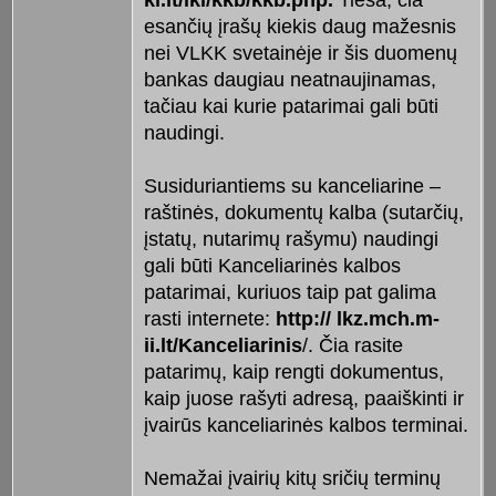
esančių įrašų kiekis daug mažesnis
nei VLKK svetainėje ir šis duomenų
bankas daugiau neatnaujinamas,
tačiau kai kurie patarimai gali būti
naudingi.
Susiduriantiems su kanceliarine –
raštinės, dokumentų kalba (sutarčių,
įstatų, nutarimų rašymu) naudingi
gali būti Kanceliarinės kalbos
patarimai, kuriuos taip pat galima
rasti internete:
http:// lkz.mch.m­
ii.lt/Kanceliarinis
/. Čia rasite
patarimų, kaip rengti dokumentus,
kaip juose rašyti adresą, paaiškinti ir
įvairūs kanceliarinės kalbos terminai.
Nemažai įvairių kitų sričių terminų