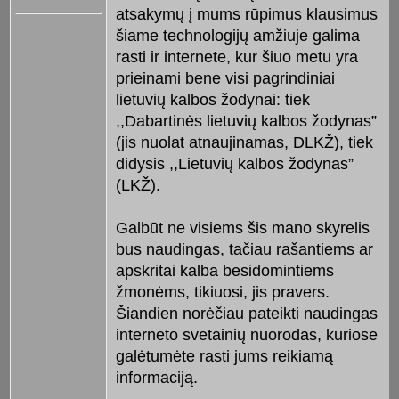
atsakymų į mums rūpimus klausimus
šiame technologijų amžiuje galima
rasti ir internete, kur šiuo metu yra
prieinami bene visi pagrindiniai
lietuvių kalbos žodynai: tiek
,,Dabartinės lietuvių kalbos žodynas”
(jis nuolat atnaujinamas, DLKŽ), tiek
didysis ,,Lietuvių kalbos žodynas”
(LKŽ).
Galbūt ne visiems šis mano skyrelis
bus naudingas, tačiau rašan­tiems ar
apskritai kalba besidomintiems
žmonėms, tikiuosi, jis pravers.
Šiandien norėčiau pateikti naudingas
interneto svetainių nuorodas, kuriose
galėtumėte rasti jums reikiamą
informaciją.