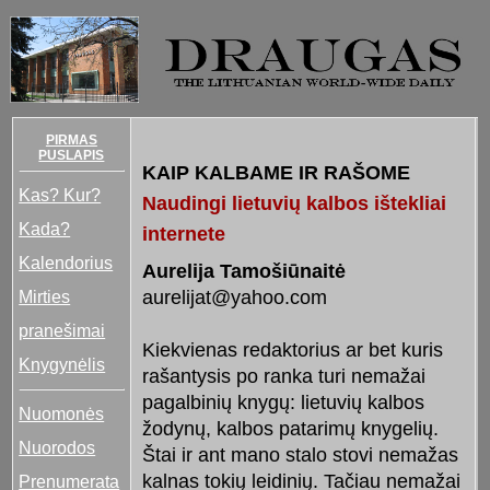
PIRMAS
PUSLAPIS
KAIP KALBAME IR RAŠOME
Kas? Kur?
Naudingi lietuvių kalbos ištekliai
Kada?
internete
Kalendorius
Aurelija Tamošiūnaitė
Mirties
aurelijat@yahoo.com
pranešimai
Kiekvienas redaktorius ar bet kuris
Knygynėlis
rašantysis po ranka turi nemažai
pagalbinių knygų: lietuvių kalbos
Nuomonės
žodynų, kalbos patarimų knygelių.
Nuorodos
Štai ir ant mano stalo stovi nemažas
kalnas tokių leidinių. Tačiau nemažai
Prenumerata