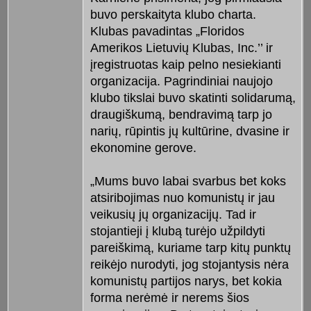
buvo perskaityta klubo charta.
Klubas pavadintas „Floridos
Amerikos Lietuvių Klubas, Inc.’’ ir
įregistruotas kaip pelno nesiekianti
organizacija. Pagrindiniai naujojo
klubo tikslai buvo skatinti solidarumą,
draugiškumą, bendravimą tarp jo
narių, rūpintis jų kultūrine, dvasine ir
ekonomine gerove.
„Mums buvo labai svarbus bet koks
atsiribojimas nuo komunistų ir jau
veikusių jų organizacijų. Tad ir
stojantieji į klubą turėjo užpildyti
pareiškimą, kuriame tarp kitų punktų
reikėjo nurodyti, jog stojantysis nėra
komunistų partijos narys, bet kokia
forma nerėmė ir nerems šios