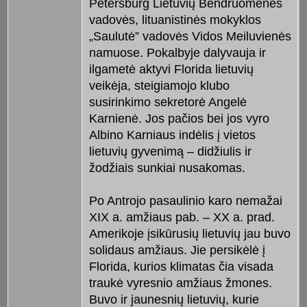
Petersburg Lietuvių Bendruomenės
vadovės, lituanistinės mokyklos
„Saulutė” vadovės Vidos Meiluvienės
namuose. Pokalbyje dalyvauja ir
ilgametė aktyvi Florida lietuvių
veikėja, steigiamojo klubo
susirinkimo sekretorė Angelė
Karnienė. Jos pačios bei jos vyro
Albino Karniaus indėlis į vietos
lietuvių gyvenimą – didžiulis ir
žodžiais sunkiai nusakomas.
Po Antrojo pasaulinio karo nemažai
XIX a. amžiaus pab. – XX a. prad.
Amerikoje įsikūrusių lietuvių jau buvo
solidaus amžiaus. Jie persikėlė į
Florida, kurios klimatas čia visada
traukė vyresnio amžiaus žmones.
Buvo ir jaunesnių lietuvių, kurie