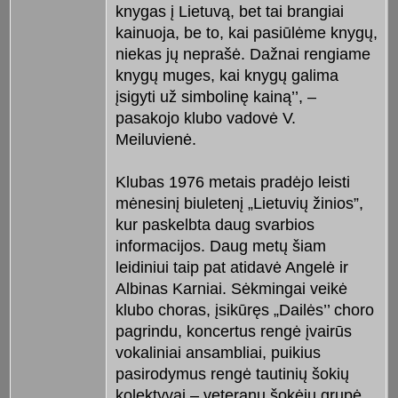
knygas į Lietuvą, bet tai brangiai
kainuoja, be to, kai pasiūlėme knygų,
niekas jų neprašė. Dažnai rengiame
knygų muges, kai knygų galima
įsigyti už simbolinę kainą’’, –
pasakojo klubo vadovė V.
Meiluvienė.
Klubas 1976 metais pradėjo leisti
mėnesinį biuletenį „Lietuvių žinios”,
kur paskelbta daug svarbios
informacijos. Daug metų šiam
leidiniui taip pat atidavė Angelė ir
Albinas Karniai. Sėkmingai veikė
klubo choras, įsikūręs „Dailės’’ choro
pagrindu, koncertus rengė įvairūs
vokaliniai ansambliai, puikius
pasirodymus rengė tautinių šokių
kolektyvai – veteranų šokėjų grupė