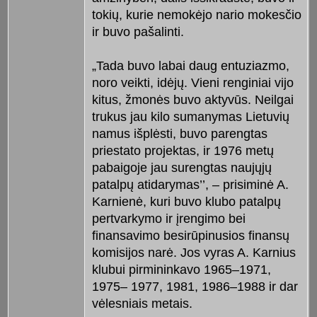
tokių, kurie nemokėjo nario mokesčio
ir buvo pašalinti.
„Tada buvo labai daug entuziazmo,
noro veikti, idėjų. Vieni renginiai vijo
kitus, žmonės buvo aktyvūs. Neilgai
trukus jau kilo sumanymas Lietuvių
namus išplėsti, buvo parengtas
priestato projektas, ir 1976 metų
pabaigoje jau surengtas naujųjų
patalpų atidarymas’’, – prisiminė A.
Karnienė, kuri buvo klubo patalpų
pertvarkymo ir įrengimo bei
finansavimo besirūpinusios finansų
komisijos narė. Jos vyras A. Karnius
klubui pirmininkavo 1965–1971,
1975– 1977, 1981, 1986–1988 ir dar
vėlesniais metais.