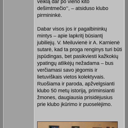
veiklą dar po vieno kito
dešimtmečio’’, – atsiduso klubo
pirmininkė.
Dabar visos jos ir pagalbininkų
mintys – apie lapkritį būsiantį
jubiliejų. V. Meiluvienė ir A. Karnienė
sutarė, kad ta proga renginys turi būti
įspūdingas, bet pasikviesti kažkokių
ypatingų atlikėjų nežadama – bus
verčiamasi savo jėgomis ir
lietuviškais vietos kolektyvais.
Ruošiama ir paroda, apžvelgsianti
klubo 50 metų istoriją, priminsianti
žmones, daugiausia prisidėjusius
prie klubo įkūrimo ir puoselėjimo.