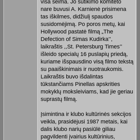
visa šeima. Jo sutikimo komiteto
nare buvusi A. Karnienė prisimena
tas iškilmes, didžiulį spaudos
susidomėjimą. Po poros metų, kai
Hollywood pastatė filmą „The
Defection of Simas Kudirka’’,
laikraštis ,,St. Petersburg Times’’
išleido specialų 16 puslapių priedą,
kuriame išspausdino visą filmo tekstą
su paaiškinimais ir nuotraukomis.
Laikraštis buvo išdalintas
tūkstančiams Pinellas apskrities
mokyklų moksleiviams, kad jie geriau
suprastų filmą.
Įsimintina ir klubo kultūrinės sekcijos
veikla, prasidėjusi 1987 metais, kai
dalis klubo narių pasiūlė giliau
pagvildenti įvairius kultūrinius,