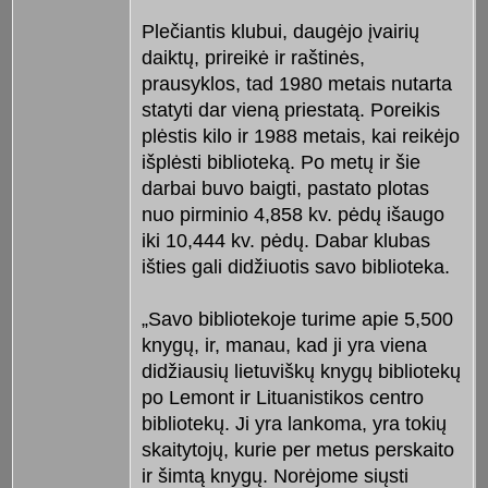
Plečiantis klubui, daugėjo įvairių
daiktų, prireikė ir raštinės,
prausyklos, tad 1980 metais nutarta
statyti dar vieną priestatą. Poreikis
plėstis kilo ir 1988 metais, kai reikėjo
išplėsti biblioteką. Po metų ir šie
darbai buvo baigti, pastato plotas
nuo pirminio 4,858 kv. pėdų išaugo
iki 10,444 kv. pėdų. Dabar klubas
išties gali didžiuotis savo biblioteka.
„Savo bibliotekoje turime apie 5,500
knygų, ir, manau, kad ji yra viena
didžiausių lietuviškų knygų bibliotekų
po Lemont ir Lituanistikos centro
bibliotekų. Ji yra lankoma, yra tokių
skaitytojų, kurie per metus perskaito
ir šimtą knygų. Norėjome siųsti