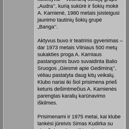
„Audra’’, kurią sukūrė ir šokių mokė
A. Karnienė, 1980 metais įsisteigusi
jaunimo tautinių šokių grupė
„Banga’’.
Aktyvus buvo ir teatrinis gyvenimas –
dar 1973 metais Vilniaus 500 metų
sukakties proga A. Karniaus
pastangomis buvo suvaidinta Balio
Sruogos „Giesmė apie Gediminą’’,
vėliau pastatyta daug kitų veikalų.
Klubo nariai iki šiol prisimena prieš
keturis dešimtmečius A. Karnienės
parengtas karalių karūnavimo
iškilmes.
Prisimenami ir 1975 metai, kai klube
lankėsi jūreivis Simas Kudirka su