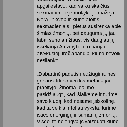
apgailestavo, kad vaikų skaičius
sekmadieninėje mokykloje mažėja.
Nėra linksma ir klubo ateitis –
sekmadieniais į pietus susirenka apie
šimtas žmonių, bet dauguma jų jau
labai seno amžiaus, vis daugiau jų
iškeliauja Amžinybėn, o naujai
atvykusieji trečiabangiai klube beveik
nesilanko.
„Dabartinė padėtis nedžiugina, nes
geriausi klubo veiklos metai – jau
praeityje. Žinoma, galime
pasidžiaugti, kad išlaikėme ir turime
savo klubą, kad nesame įsiskolinę,
kad ta veikla ir toliau vyksta, turime
išties energingų ir sumanių žmonių.
Visdėl to nelengva įsivaizduoti klubo