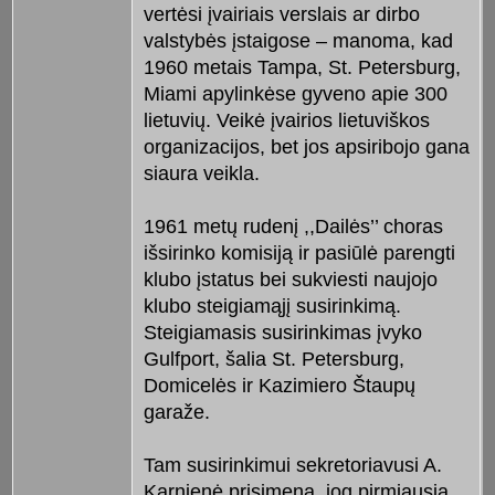
vertėsi įvairiais verslais ar dirbo
valstybės įstaigose – manoma, kad
1960 metais Tampa, St. Petersburg,
Miami apylinkėse gyveno apie 300
lietuvių. Veikė įvairios lietuviškos
organizacijos, bet jos apsiribojo gana
siaura veikla.
1961 metų rudenį ,,Dailės’’ choras
išsirinko komisiją ir pasiūlė parengti
klubo įstatus bei sukviesti naujojo
klubo steigiamąjį susirinkimą.
Steigiamasis susirinkimas įvyko
Gulfport, šalia St. Petersburg,
Domicelės ir Kazimiero Štaupų
garaže.
Tam susirinkimui sekretoriavusi A.
Karnienė prisimena, jog pirmiausia