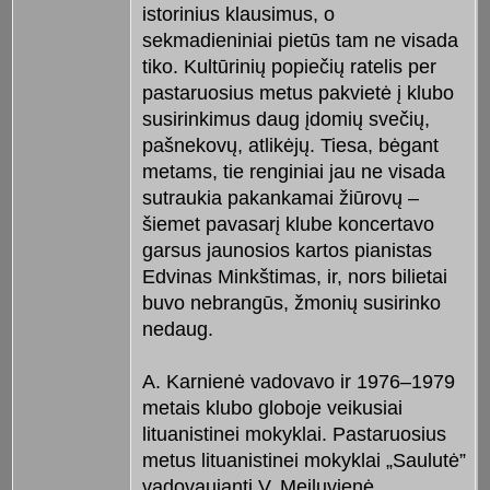
istorinius klausimus, o
sekmadieniniai pietūs tam ne visada
tiko. Kultūrinių popiečių ratelis per
pastaruosius metus pakvietė į klubo
susirinkimus daug įdomių svečių,
pašnekovų, atlikėjų. Tiesa, bėgant
metams, tie renginiai jau ne visada
sutraukia pakankamai žiūrovų –
šiemet pavasarį klube koncertavo
garsus jaunosios kartos pianistas
Edvinas Minkštimas, ir, nors bilietai
buvo nebrangūs, žmonių susirinko
nedaug.
A. Karnienė vadovavo ir 1976–1979
metais klubo globoje veikusiai
lituanistinei mokyklai. Pastaruosius
metus lituanistinei mokyklai „Saulutė”
vadovaujanti V. Meiluvienė