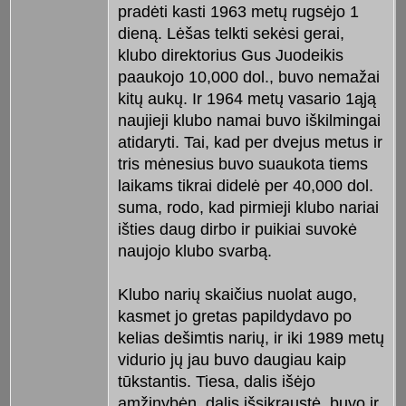
pradėti kasti 1963 metų rugsėjo 1
dieną. Lėšas telkti sekėsi gerai,
klubo direktorius Gus Juodeikis
paaukojo 10,000 dol., buvo nemažai
kitų aukų. Ir 1964 metų vasario 1ąją
naujieji klubo namai buvo iškilmingai
atidaryti. Tai, kad per dvejus metus ir
tris mėnesius buvo suaukota tiems
laikams tikrai didelė per 40,000 dol.
suma, rodo, kad pirmieji klubo nariai
išties daug dirbo ir puikiai suvokė
naujojo klubo svarbą.
Klubo narių skaičius nuolat augo,
kasmet jo gretas papildydavo po
kelias dešimtis narių, ir iki 1989 metų
vidurio jų jau buvo daugiau kaip
tūkstantis. Tiesa, dalis išėjo
amžinybėn, dalis išsikraustė, buvo ir