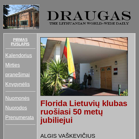
PIRMAS
PUSLAPIS
Kalendorius
Mirties
pranešimai
Knygynėlis
Nuomonės
Florida Lietuvių klubas
Nuorodos
ruošiasi 50 metų
Prenumerata
jubiliejui
ALGIS VAŠKEVIČIUS