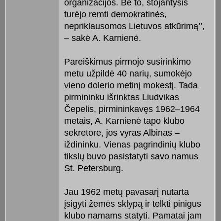
organizacijos. Be to, stojantysis
turėjo remti demokratinės,
nepriklausomos Lietuvos atkūrimą’’,
– sakė A. Karnienė.
Pareiškimus pirmojo susirinkimo
metu užpildė 40 narių, sumokėjo
vieno dolerio metinį mokestį. Tada
pirmininku išrinktas Liudvikas
Čepelis, pirmininkavęs 1962–1964
metais, A. Karnienė tapo klubo
sekretore, jos vyras Albinas –
iždininku. Vienas pagrindinių klubo
tikslų buvo pasistatyti savo namus
St. Petersburg.
Jau 1962 metų pavasarį nutarta
įsigyti žemės sklypą ir telkti pinigus
klubo namams statyti. Pamatai jam