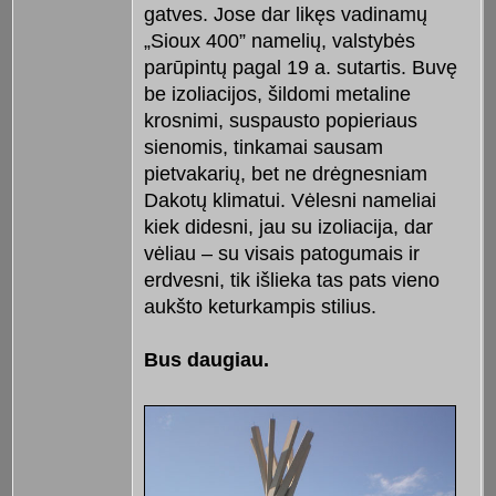
gatves. Jose dar likęs vadinamų
„Sioux 400” namelių, valstybės
parūpintų pagal 19 a. sutartis. Buvę
be izoliacijos, šildomi metaline
krosnimi, suspausto popieriaus
sienomis, tinkamai sausam
pietvakarių, bet ne drėgnesniam
Dakotų klimatui. Vėlesni nameliai
kiek didesni, jau su izoliacija, dar
vėliau – su visais patogumais ir
erdvesni, tik išlieka tas pats vieno
aukšto keturkampis stilius.
Bus daugiau.