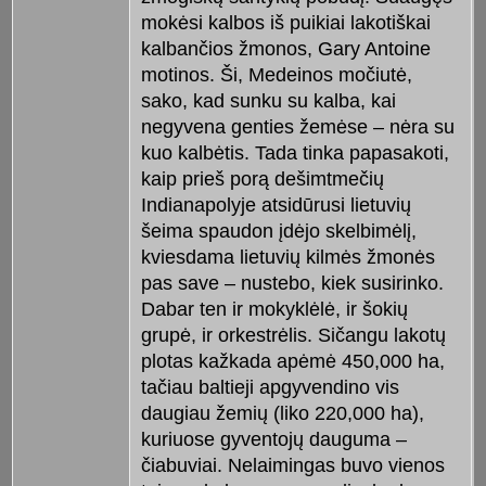
mokėsi kalbos iš puikiai lakotiškai
kalbančios žmonos, Gary Antoine
motinos. Ši, Medeinos močiutė,
sako, kad sunku su kalba, kai
negyvena genties žemėse – nėra su
kuo kalbėtis. Tada tinka papasakoti,
kaip prieš porą dešimtmečių
Indianapolyje atsidūrusi lietuvių
šeima spaudon įdėjo skelbimėlį,
kviesdama lietuvių kilmės žmonės
pas save – nustebo, kiek susirinko.
Dabar ten ir mokyklėlė, ir šokių
grupė, ir orkestrėlis. Sičangu lakotų
plotas kažkada apėmė 450,000 ha,
tačiau baltieji apgyvendino vis
daugiau žemių (liko 220,000 ha),
kuriuose gyventojų dauguma –
čiabuviai. Nelaimingas buvo vienos