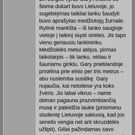
šeima dukart buvo Lietuvoje, jo
sugebėjimas taikliai lanku šaudyti
buvo aprašytas medžiotojų žurnale.
Rytinė mankšta – iš lanko saugioje
vietoje į taikinį siųsti strėles. Jis tapo
vienu geriausiu lankininku.
Medžioklės metui atėjus, pirmas
laikotarpis – tik lanku, vėliau ir
šaunamu ginklu. Gary prieblandoje
prisėlina prie elnio per tris metrus –
abu nustemba susitikę. Gary
nujaučia, kai netoliese yra koks
žvėris. Jis labai vikrus – name
delnan pagauna prazvimbiančią
musę ir paleidžia lauke (prisimenu
studentę Lietuvoje sakiusią, kad jos
senelis vengia net ant skruzdėlės
užlipti). Giliai pažindamas savo