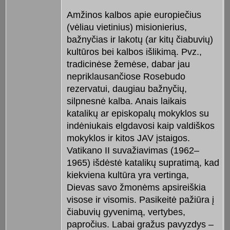
Amžinos kalbos apie europiečius
(vėliau vietinius) misionierius,
bažnyčias ir lakotų (ar kitų čiabuvių)
kultūros bei kalbos išlikimą. Pvz.,
tradicinėse žemėse, dabar jau
nepriklausančiose Rosebudo
rezervatui, daugiau bažnyčių,
silpnesnė kalba. Anais laikais
katalikų ar episkopalų mokyklos su
indėniukais elgdavosi kaip valdiškos
mokyklos ir kitos JAV įstaigos.
Vatikano II suvažiavimas (1962–
1965) išdėstė katalikų supratimą, kad
kiekviena kultūra yra vertinga,
Dievas savo žmonėms apsireiškia
visose ir visomis. Pasikeitė pažiūra į
čiabuvių gyvenimą, vertybes,
papročius. Labai gražus pavyzdys –