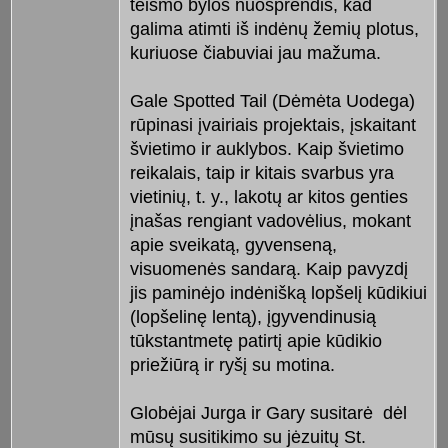
teismo bylos nuosprendis, kad
galima atimti iš indėnų žemių plotus,
kuriuose čiabuviai jau mažuma.
Gale Spotted Tail (Dėmėta Uodega)
rūpinasi įvairiais projektais, įskaitant
švietimo ir auklybos. Kaip švietimo
reikalais, taip ir kitais svarbus yra
vietinių, t. y., lakotų ar kitos genties
įnašas rengiant vadovėlius, mokant
apie sveikatą, gyvenseną,
visuomenės sandarą. Kaip pavyzdį
jis paminėjo indėnišką lopšelį kūdikiui
(lopšelinę lentą), įgyvendinusią
tūkstantmetę patirtį apie kūdikio
priežiūrą ir ryšį su motina.
Globėjai Jurga ir Gary susitarė dėl
mūsų susitikimo su jėzuitų St.