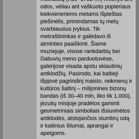
odos, vėliau ant vaškuoto popieriaus
kiekvieneriems metams išpieštas
piešinėlis, primindamas tų metų
svarbiausius įvykius. Tik
metraštininkas ir galėdavo iš
atminties paaiškinti. Šiame
muziejuje, visose rankdarbių bei
čiabuvių meno parduotuvėse,
galerijose visada apstu skiautinių
antklodžių. Pasirodo, kai baltieji
išpjovė pagrindinį maisto, reikmenų ir
kultūros šaltinį – milijonines bizonų
bandas (iš 30–40 mln, liko tik 1,000),
jėzuitų misijoje pradėtos gaminti
geometriniais simboliais išsiuvinėtos
antklodės, atstojančios stumbrų odą
ir kailinius šilumai, aprangai ir
apeigoms.