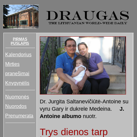
PIRMAS
PUSLAPIS
Kalendorius
Mirties
pranešimai
Knygynėlis
Nuomonės
Dr. Jurgita Saltanevičiūtė-Antoine su
Nuorodos
vyru Gary ir dukrele Medeina.
J.
Prenumerata
Antoine albumo
nuotr.
Trys dienos tarp