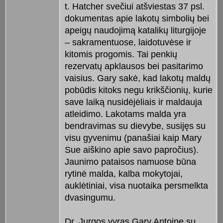
t. Hatcher svečiui atšviestas 37 psl.
dokumentas apie lakotų simbolių bei
apeigų naudojimą katalikų liturgijoje
– sakramentuose, laidotuvėse ir
kitomis progomis. Tai penkių
rezervatų apklausos bei pasitarimo
vaisius. Gary sakė, kad lakotų maldų
pobūdis kitoks negu krikščionių, kurie
save laiką nusidėjėliais ir maldauja
atleidimo. Lakotams malda yra
bendravimas su dievybe, susijęs su
visu gyvenimu (panašiai kaip Mary
Sue aiškino apie savo papročius).
Jaunimo pataisos namuose būna
rytinė malda, kalba mokytojai,
auklėtiniai, visa nuotaika persmelkta
dvasingumu.
Dr. Jurgos vyras Gary Antoine su