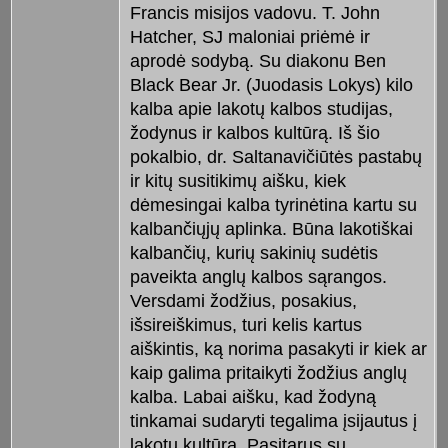
Francis misijos vadovu. T. John
Hatcher, SJ maloniai priėmė ir
aprodė sodybą. Su diakonu Ben
Black Bear Jr. (Juodasis Lokys) kilo
kalba apie lakotų kalbos studijas,
žodynus ir kalbos kultūrą. Iš šio
pokalbio, dr. Saltanavičiūtės pastabų
ir kitų susitikimų aišku, kiek
dėmesingai kalba tyrinėtina kartu su
kalbančiųjų aplinka. Būna lakotiškai
kalbančių, kurių sakinių sudėtis
paveikta anglų kalbos sąrangos.
Versdami žodžius, posakius,
išsireiškimus, turi kelis kartus
aiškintis, ką norima pasakyti ir kiek ar
kaip galima pritaikyti žodžius anglų
kalba. Labai aišku, kad žodyną
tinkamai sudaryti tegalima įsijautus į
lakotų kultūrą. Pasitarus su