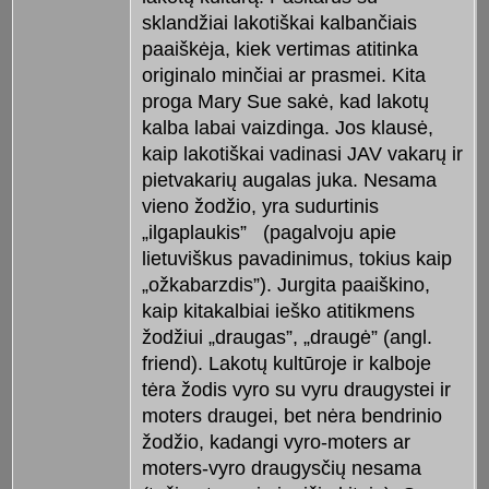
sklandžiai lakotiškai kalbančiais
paaiškėja, kiek vertimas atitinka
originalo minčiai ar prasmei. Kita
proga Mary Sue sakė, kad lakotų
kalba labai vaizdinga. Jos klausė,
kaip lakotiškai vadinasi JAV vakarų ir
pietvakarių augalas juka. Nesama
vieno žodžio, yra sudurtinis
„ilgaplaukis” (pagalvoju apie
lietuviškus pavadinimus, tokius kaip
„ožkabarzdis”). Jurgita paaiškino,
kaip kitakalbiai ieško atitikmens
žodžiui „draugas”, „draugė” (angl.
friend). Lakotų kultūroje ir kalboje
tėra žodis vyro su vyru draugystei ir
moters draugei, bet nėra bendrinio
žodžio, kadangi vyro-moters ar
moters-vyro draugysčių nesama