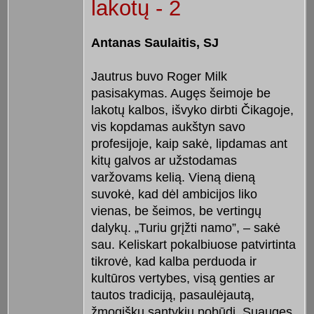
lakotų - 2
Antanas Saulaitis, SJ
Jautrus buvo Roger Milk
pasisakymas. Augęs šeimoje be
lakotų kalbos, išvyko dirbti Čikagoje,
vis kopdamas aukštyn savo
profesijoje, kaip sakė, lipdamas ant
kitų galvos ar užstodamas
varžovams kelią. Vieną dieną
suvokė, kad dėl ambicijos liko
vienas, be šeimos, be vertingų
dalykų. „Turiu grįžti namo”, – sakė
sau. Keliskart pokalbiuose patvirtinta
tikrovė, kad kalba perduoda ir
kultūros vertybes, visą genties ar
tautos tradiciją, pasaulėjautą,
žmogiškų santykių pobūdį. Suaugęs