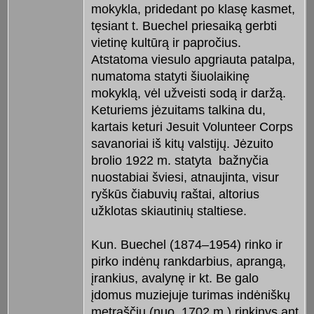
mokykla, pridedant po klasę kasmet,
tęsiant t. Buechel priesaiką gerbti
vietinę kultūrą ir papročius.
Atstatoma viesulo apgriauta patalpa,
numatoma statyti šiuolaikinę
mokyklą, vėl užveisti sodą ir daržą.
Keturiems jėzuitams talkina du,
kartais keturi Jesuit Volunteer Corps
savanoriai iš kitų valstijų. Jėzuito
brolio 1922 m. statyta bažnyčia
nuostabiai šviesi, atnaujinta, visur
ryškūs čiabuvių raštai, altorius
užklotas skiautinių staltiese.
Kun. Buechel (1874–1954) rinko ir
pirko indėnų rankdarbius, aprangą,
įrankius, avalynę ir kt. Be galo
įdomus muziejuje turimas indėniškų
metraščių (nuo 1702 m.) rinkinys ant