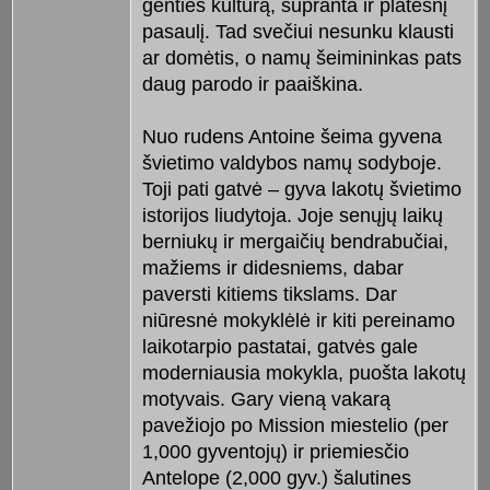
genties kultūrą, supranta ir platesnį
pasaulį. Tad svečiui nesunku klausti
ar domėtis, o namų šeimininkas pats
daug parodo ir paaiškina.
Nuo rudens Antoine šeima gyvena
švietimo valdybos namų sodyboje.
Toji pati gatvė – gyva lakotų švietimo
istorijos liudytoja. Joje senųjų laikų
berniukų ir mergaičių bendrabučiai,
mažiems ir didesniems, dabar
paversti kitiems tikslams. Dar
niūresnė mokyklėlė ir kiti pereinamo
laikotarpio pastatai, gatvės gale
moderniausia mokykla, puošta lakotų
motyvais. Gary vieną vakarą
pavežiojo po Mission miestelio (per
1,000 gyventojų) ir priemiesčio
Antelope (2,000 gyv.) šalutines