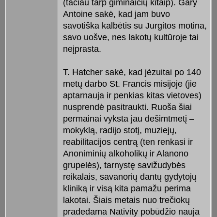
(tačiau tarp giminaičių kitaip). Gary
Antoine sakė, kad jam buvo
savotiška kalbėtis su Jurgitos motina,
savo uošve, nes lakotų kultūroje tai
neįprasta.
T. Hatcher sakė, kad jėzuitai po 140
metų darbo St. Francis misijoje (jie
aptarnauja ir penkias kitas vietoves)
nusprendė pasitraukti. Ruoša šiai
permainai vyksta jau dešimtmetį –
mokyklą, radijo stotį, muziejų,
reabilitacijos centrą (ten renkasi ir
Anoniminių alkoholikų ir Alanono
grupelės), tarnystę savižudybės
reikalais, savanorių dantų gydytojų
kliniką ir visą kita pamažu perima
lakotai. Šiais metais nuo trečiokų
pradedama Nativity pobūdžio nauja