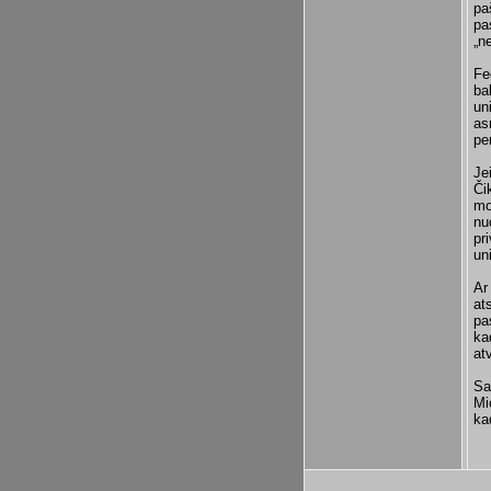
pa
pa
„n
Fe
ba
un
as
pe
Je
Či
mo
nu
pr
un
Ar
at
pa
ka
at
Sa
Mi
ka