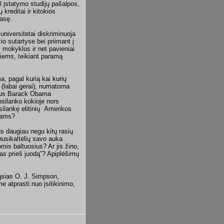
l įstatymo studijų pašalpos,
reditai ir kitokios
lasę.
universitetai diskriminuoja
io sutartyse bei priimant į
i, mokyklos ir net pavieniai
liems, teikiant paramą
.
a, pagal kurią kai kurių
(labai gerai), numatoma
dentus Barack Obama
silanko kokioje nors
silankę elitinių Amerikos
ikams?
us daugiau negu kitų rasių
 nusikaltėlių savo auka
mis baltuosius? Ar jis žino,
tas prieš juodą”? Apiplėšimų
iąsias O. J. Simpson,
e atprasti nuo įsitikinimo,