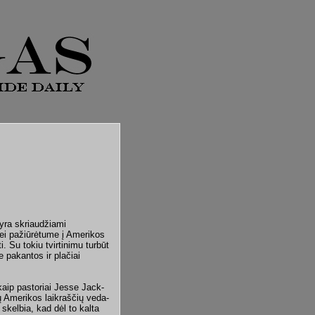
 yra skriaudžiami
 jei pažiūrėtume į Amerikos
. Su tokiu tvirtinimu turbūt
e pakantos ir plačiai
kaip pastoriai Jesse Jack­
ųjų Amerikos laikraščių veda­
skelbia, kad dėl to kalta