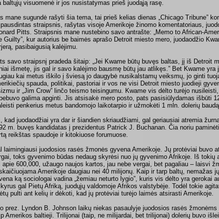
a baltųjų visuomenė ir jos nusistatymas prieš juodąją rasę.
s mane sugundė rašyti šia te­ma, tai prieš kelias dienas „Chicago Tribune” k
spausdintas straipsnis, rašytas visoje Amerikoje žinomo komentatoriaus, juod
onard Pitts. Straipsnis mane nustebino savo ant­rašte: „Memo to African-Am
e Guilty”, kur autorius be baimės aprašo Detroit miesto mero, juodaodžio Kwam
rjerą, pasibaigusią kalėjimu.
tts savo straipsnį pradeda ši­taip: „Jei Kwame būtų buvęs baltas, jį iš Detroit
niai išmetę, jis gal ir savo kalėjimo bausmę būtų jau atlikęs.” Bet Kwame yra j
ugiau kai metus iškilo į šviesą jo daugybė nusi­kalstamų veiksmų, jo ginti tuoj
erikiečių spauda, politikai, pastoriai ir vos ne visi Detroit miesto juodieji gyve
sizmu ir „Jim Crow” linčo teismo teisingumu. Kwame vis dėlto turėjo nusileisti,
bebuvo galima apginti. Jis atsisakė mero posto, pats pasisiūlydamas išbūti 1
aleisti penkerius me­tus bandomojo laikotarpio ir užmokėti 1 mln. dolerių baudą
i, kad juodaodžiai yra dar ir šiandien skriaudžiami, gal geriausiai atremia žurna
92 m. buvęs kandidatas į prezidentus Patrick J. Buchanan. Čia noriu paminėti t
rtą reikštas spaudoje ir kitokiuose forumuose.
l laimingiausi juodosios rasės žmonės gyvena Amerikoje. Jų protėviai buvo atv
rgai, toks gyvenimo būdas nedaug skyrėsi nuo jų gyvenimo Afrikoje. Iš tokių 
l apie 600,000, užaugo naujos kartos, jau nebe vergai, bet pagaliau – laisvi žm
iskaičiuojama Amerikoje daugiau nei 40 milijonų. Kaip ir tarp baltų, nemažas jų
vena ką sociologai vadina „žemiau neturto lygio”, kuris vis dėlto yra gerokai a
skyrus gal Pietų Afriką, juodųjų valdomoje Afrikos valstybėje. Todėl tokie agitato
ėtų pulti ant kelių ir dėkoti, kad jų protėviai turėjo laimės atsirasti Amerikoje.
o prez. Lyndon B. Johnson laikų niekas pasaulyje juodosios rasės žmonėms n
p Amerikos baltieji. Trilijonai (taip, ne milijardai, bet trilijonai) dolerių buvo išle