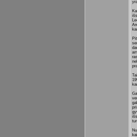
yr
Ka
iš
Le
Ar
ka
Pi
se
da
am
ra
ne
pr
Ta
19
ka
Ga
ve
ga
pr
gy
iš
tur
Nu
kai