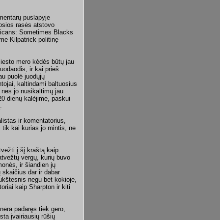
omentarų puslapyje
osios rasės atstovo
ericans: Sometimes Blacks
e Kilpatrick politinę
 miesto mero kėdės būtų jau
uodaodis, ir kai prieš
au puolė juodųjų
ntojai, kaltindami baltuosius
 nes jo nusikaltimų jau
20 dienų kalėjime, paskui
.
listas ir komentatorius,
ik kai kurias jo mintis, ne
ežti į šį kraštą kaip
atvežtų vergų, kurių buvo
onės, ir šiandien jų
 skaičius dar ir dabar
ukš­tesnis negu bet kokioje,
riai kaip Sharpton ir kiti
ėra padaręs tiek gero,
ista įvairiausių rūšių