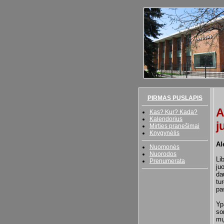
PIRMAS PUSLAPIS
A
Kas? Kur? Kada?
Kalendorius
j
Mirties pranešimai
Knygynėlis
Al
Nuomonės
Nuorodos
Li
Prenumerata
ju
da
tu
pa
Yp
so
mų