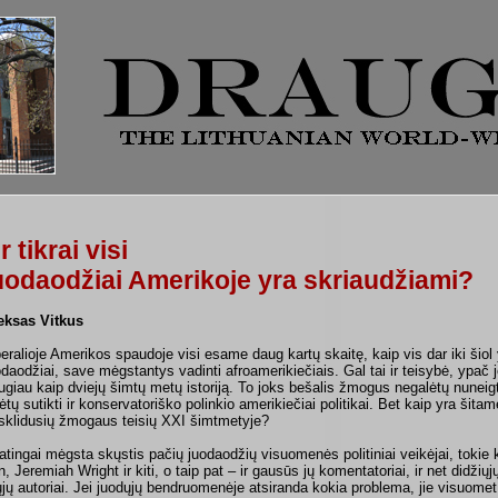
r tikrai visi
uodaodžiai Amerikoje yra skriaudžiami?
eksas Vitkus
beralioje Amerikos spaudoje visi esame daug kartų skaitę, kaip vis dar iki šiol
odaodžiai, save mėgstantys vadinti afroamerikiečiais. Gal tai ir teisybė, ypač
ugiau kaip dviejų šimtų metų istoriją. To joks bešalis žmogus negalėtų nuneigti
rėtų sutikti ir konservatoriško polinkio amerikiečiai politikai. Bet kaip yra šitam
sklidusių žmogaus teisių XXI šimtmetyje?
atingai mėgsta skųstis pačių juodaodžių visuomenės politiniai vei­kėjai, tokie 
n, Jeremiah Wright ir kiti, o taip pat – ir gausūs jų komentatoriai, ir net didži
­jų autoriai. Jei juodųjų bendruo­menėje atsiranda kokia problema, jie visuomet 