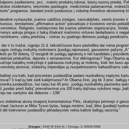
šalpoms juodiesiems, pvz., maisto produktų talonai, būstų nuomų priedai, Pel
skolos studentams, teisminės paslaugos, medicininiai patarnavimai, mokesčių k
eturto” progra­mos, bandant įvesti juoduosius į vidurinę Amerikos ekonominę k
deralinė vyriausybė, įvairios valdžios įstaigos, savivaldybės, verslo įmonės ir 
ltuosius, remdamiesi „affirmative action” potvarkiais ir kvotomis verslo pobūdž
iversitetus. Religinės, karitatyvinės bei įvairios pilietinės organizacijos, fonda
menys aukoja pinigus ir laiką išlaikant maitinimo virtuves bedarbiams ir neįga
nsininkams, vaikų priežiūrą – viskas su ypatingu dėmesiu juodųjų poreikiams
i dar ir to mažai, rugsėjo 11 d. laikraščiuose buvo paskelbta dar viena program
kagos viešųjų mokyklų mokiniams (juodųjų rajonuose), gavusiems pažymį „A” 
kėti po 50 dolerių. O tesigirdi tik juodųjų agitatorių ir net kandidato į prezi
olatiniai priekaištai, dejonės ir aimanavimai. Kur dėkingumas? Tegu Obama ap
ivačioje katalikų mokykloje ir paklausia mokytojų ar mokinių, kiek ten buvo ap
iversitetų atstovai, siūlančių stipendijas jų nusipelniusiems baltaodžiams va
 baltieji yra kalti, kad procentais juodaodžiai padaro nusikaltimų septynis kart
stovai? Ir kad jų tiek sėdi kalėjimuose? Ar Obama žino, jog tik 3 proc. baltųjų
sirenka juodaodžius, tuo tarpu kai 45 proc. juodųjų nusikaltėlių pasirenka auko
d „juodas prieš baltą” prievartavimai yra 100 kartų dažniau vykdomi negu „bal
veju tas santykis dar didesnis – 139!
vo stebėtinai atvirą straipsnį komentatorius Pitts, skaitytojui priminęs ir gars
chael Jackson ar Mike Tyson bylas, baigia mintimi, kad „Mes (juodieji) turėtum
d dėl kiekvienos juodaodžio piktadarystės reikia kaltinti baltųjų rasizmą.”
Draugas
/ 4545 W. 63rd St. / Chicago, IL 60629-5589