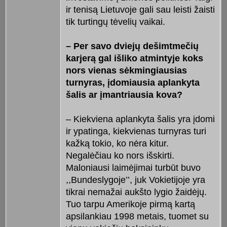
ir tenisą Lietuvoje gali sau leisti žaisti
tik turtingų tėvelių vaikai.
– Per savo dviejų dešimtmečių
karjerą gal išliko atmintyje koks
nors vienas sėkmingiausias
turnyras, įdomiausia aplankyta
šalis ar įmantriausia kova?
– Kiekviena aplankyta šalis yra įdomi
ir ypatinga, kiekvienas turnyras turi
kažką tokio, ko nėra kitur.
Negalėčiau ko nors išskirti.
Maloniausi laimėjimai turbūt buvo
,,Bundeslygoje’’, juk Vokietijoje yra
tikrai nemažai aukšto lygio žaidėjų.
Tuo tarpu Amerikoje pirmą kartą
apsilankiau 1998 metais, tuomet su