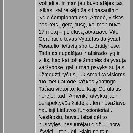
Vokietiją. Ir man jau buvo atėjęs tas
laikas, kai reikėjo žaisti pasaulinio
lygio čempionatuose. Atrodė, viskas
pasikeis į gerą pusę, kai man buvo
17 metų – į Lietuvą atvažiavo Vito
Gerulaičio tėvas Vytautas dalyvauti
Pasaulio lietuvių sporto žaidynėse.
Tada aš nugalėjau ir atsirado lyg ir
viltis, kad kai tokie žmonės dalyvauja
varžybose, gal ir man pavyks su jais
užmegzti ryšius, juk Amerika visiems
tuo metu atrodė kažkas ypatingo.
Tačiau vietoj to, kad kaip Gerulaitis
norėjo, kad į Ameriką atvyktų jauni
perspektyvūs žaidėjai, ten nuvažiavo
naujieji Lietuvos funkcionieriai...
Neslėpsiu, buvau labai dėl to
nusivylęs, nes turėjau didžiulį norą
išvykti – tobulėti. Šiaip ne taip,