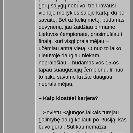
gerų sąlygų nebuvo, treniravausi
vienoje mokyklos salėje kartą, du per
savaitę. Bet už kelių metų, būdamas
devynerių, jau žaidžiau pirmame
Lietuvos čempionate, prasimušiau į
finalą, kurį visgi pralaimėjau –
užėmiau antrą vietą. O nuo to laiko
Lietuvoje daugiau niekam
nepralošiau – būdamas vos 15-os
tapau suaugusiųjų čempionu. Ir nuo
to laiko savame krašte daugiau
nepralaimėjau.
– Kaip klostėsi karjera?
– Sovietų Sąjungos laikais turėjau
galimybę daug keliauti po Rusiją, kas
buvo gerai. Sutikau nemažai