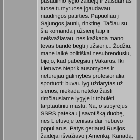
pasaulinio lygio žaidėjų ir žaisdamas
tuose turnyruose įgaudavau
naudingos patirties. Papuoliau į
Sąjungos jaunių rinktinę. Tačiau su
šia komanda į užsienį taip ir
neišvažiavau, nes kažkada mano
tėvas bandė bėgti į užsienį... Žodžiu,
mane laikė politiškai nesubrendusiu,
bijojo, kad pabėgsiu į Vakarus. Iki
Lietuvos Nepriklausomybės ir
neturėjau galimybės profesionaliai
sportuoti: buvau lyg uždarytas už
sienos, niekada neteko žaisti
rimčiausiame lygyje ir tobulėti
tarptautiniu mastu. Na, o subyrėjus
SSRS patekau į savotišką duobę,
nes Lietuvoje tenisas dar nebuvo
populiarus. Patys geriausi Rusijos
žaidėjai išvažiavo į Ameriką, Kanadą,