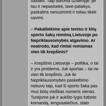
tobulėti. Taip daroma užsienyje: jei
tau ir nepasisekė, tave palaikys,
paskatins nenusiminti ir toliau tikėti
savimi.
– Pakalbėkime apie teniso ir kitų
sporto šakų rėmimą Lietuvoje po
Nepriklausomybės atgavimo. Ar
neatrodo, kad rimtai remiamas
vien tik krepšinis?
– Krepšinis Lietuvoje – politika, o tai
ir yra problema. Juk sportas – tai ne
vien tik krepšinis. Juk iki
Nepriklausomybės paskelbimo
nebuvo taip, kad ši sporto šaka pas
mus būtų visiškas numeris vienas.
Turėjome juk ir aukšto lygio futbolo
komandą, lengvaatlečius, stalo