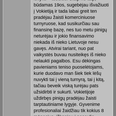
būdamas 19os, sugebėjau išvažiuoti
į Vokietiją ir tada labai greit ten
pradėjau žaisti komerciniuose
turnyruose, kad susikurčiau sau
finansinę bazę, nes tuo metu pinigų
neturėjau ir jokio finansavimo
niekada iš nieko Lietuvoje nesu
gavęs. Atvirai tariant, nuo pat
vaikystės buvau nusiteikęs iš nieko
nelaukti pagalbos. Esu dėkingas
pavieniams teniso puoselėtojams,
kurie duodavo man šiek tiek lėšų
nuvykti tai į vieną turnyrą, tai į kitą,
tačiau beveik viską turėjau pats
užsidirbti ir sukurti. Vokietijoje
uždirbęs pinigų pradėjau žaisti
tarptautiniame lygyje. Gyvenime
profesionaliai žaidžiau tik kokius 8