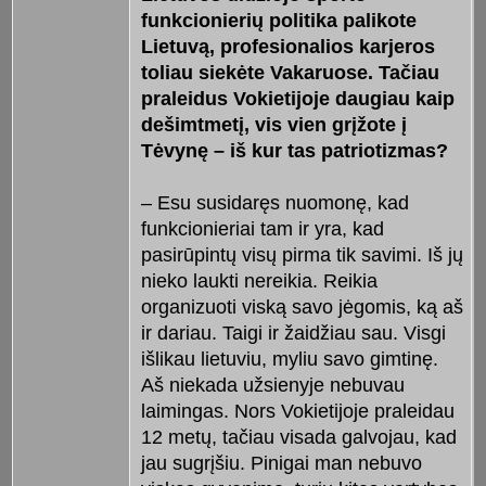
funkcionierių politika palikote
Lietuvą, profesionalios karjeros
toliau siekėte Vakaruose. Tačiau
praleidus Vokietijoje daugiau kaip
dešimtmetį, vis vien grįžote į
Tėvynę – iš kur tas patriotizmas?
– Esu susidaręs nuomonę, kad
funkcionieriai tam ir yra, kad
pasirūpintų visų pirma tik savimi. Iš jų
nieko laukti nereikia. Reikia
organizuoti viską savo jėgomis, ką aš
ir dariau. Taigi ir žaidžiau sau. Visgi
išlikau lietuviu, myliu savo gimtinę.
Aš niekada užsienyje nebuvau
laimingas. Nors Vokietijoje praleidau
12 metų, tačiau visada galvojau, kad
jau sugrįšiu. Pinigai man nebuvo