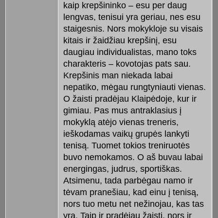
kaip krepšininko – esu per daug
lengvas, tenisui yra geriau, nes esu
staigesnis. Nors mokykloje su visais
kitais ir žaidžiau krepšinį, esu
daugiau individualistas, mano toks
charakteris – kovotojas pats sau.
Krepšinis man niekada labai
nepatiko, mėgau rungtyniauti vienas.
O žaisti pradėjau Klaipėdoje, kur ir
gimiau. Pas mus antraklasius į
mokyklą atėjo vienas treneris,
ieškodamas vaikų grupės lankyti
tenisą. Tuomet tokios treniruotės
buvo nemokamos. O aš buvau labai
energingas, judrus, sportiškas.
Atsimenu, tada parbėgau namo ir
tėvam pranešiau, kad einu į tenisą,
nors tuo metu net nežinojau, kas tas
yra. Taip ir pradėjau žaisti, nors ir