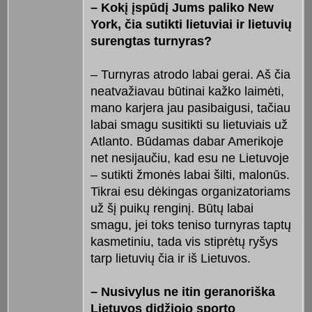
– Kokį įspūdį Jums paliko New
York, čia sutikti lietuviai ir lietuvių
surengtas turnyras?
– Turnyras atrodo labai gerai. Aš čia
neatvažiavau būtinai kažko laimėti,
mano karjera jau pasibaigusi, tačiau
labai smagu susitikti su lietuviais už
Atlanto. Būdamas dabar Amerikoje
net nesijaučiu, kad esu ne Lietuvoje
– sutikti žmonės labai šilti, malonūs.
Tikrai esu dėkingas organizatoriams
už šį puikų renginį. Būtų labai
smagu, jei toks teniso turnyras taptų
kasmetiniu, tada vis stiprėtų ryšys
tarp lietuvių čia ir iš Lietuvos.
– Nusivylus ne itin geranoriška
Lietuvos didžiojo sporto