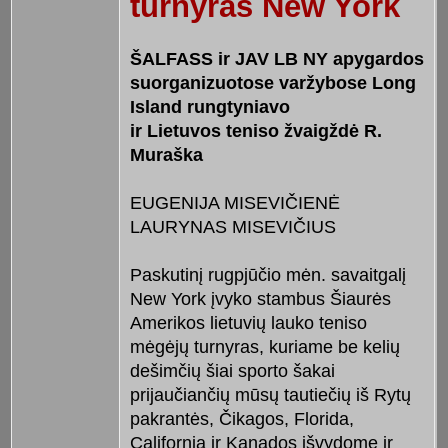
turnyras New York
ŠALFASS ir JAV LB NY apygardos
suorganizuotose varžybose Long
Island rungtyniavo
ir Lietuvos teniso žvaigždė R.
Muraška
EUGENIJA MISEVIČIENĖ
LAURYNAS MISEVIČIUS
Paskutinį rugpjūčio mėn. savaitgalį
New York įvyko stambus Šiaurės
Amerikos lietuvių lauko teniso
mėgėjų turnyras, kuriame be kelių
dešimčių šiai sporto šakai
prijaučiančių mūsų tautiečių iš Rytų
pakrantės, Čikagos, Florida,
California ir Kanados išvydome ir