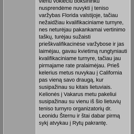
vienu vokiečiu boksininku
nusprendėme nuvykti į teniso
varžybas Florida valstijoje, tačiau
nežaidžiau kvalifikaciniame turnyre,
nes neturėjau pakankamai vertinimo
taškų, turėjau sužaisti
prieškvalifikacinėse varžybose ir jas
laimėjau, gavau kvietimą rungtyniauti
kvalifikaciniame turnyre, tačiau jau
pirmajame rate pralaimėjau. Prieš
kelerius metus nuvykau į California
pas vieną savo draugą, kur
susipažinau su kitais lietuviais.
Kelionės į Vakarus metu pakeliui
susipažinau su vienu iš šio lietuvių
teniso turnyro organizatorių dr.
Leonidu Šternu ir štai dabar pirmą
sykį atvykau į Rytų pakrantę.