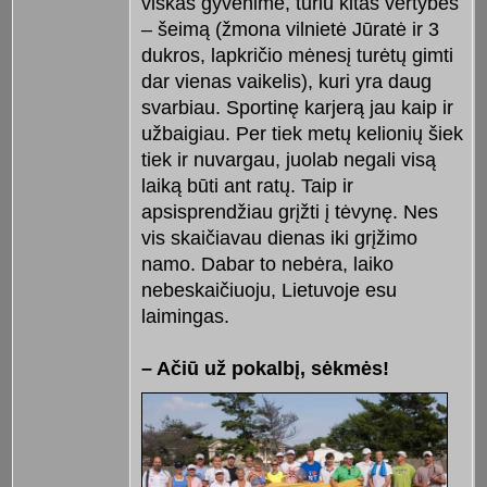
viskas gyvenime, turiu kitas vertybes
– šeimą (žmona vilnietė Jūratė ir 3
dukros, lapkričio mėnesį turėtų gimti
dar vienas vaikelis), kuri yra daug
svarbiau. Sportinę karjerą jau kaip ir
užbaigiau. Per tiek metų kelionių šiek
tiek ir nuvargau, juolab negali visą
laiką būti ant ratų. Taip ir
apsisprendžiau grįžti į tėvynę. Nes
vis skaičiavau dienas iki grįžimo
namo. Dabar to nebėra, laiko
nebeskaičiuoju, Lietuvoje esu
laimingas.
– Ačiū už pokalbį, sėkmės!