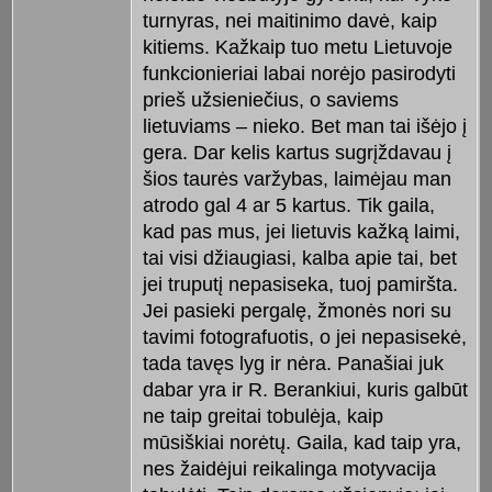
turnyras, nei maitinimo davė, kaip
kitiems. Kažkaip tuo metu Lietuvoje
funkcionieriai labai norėjo pasirodyti
prieš užsieniečius, o saviems
lietuviams – nieko. Bet man tai išėjo į
gera. Dar kelis kartus sugrįždavau į
šios taurės varžybas, laimėjau man
atrodo gal 4 ar 5 kartus. Tik gaila,
kad pas mus, jei lietuvis kažką laimi,
tai visi džiaugiasi, kalba apie tai, bet
jei truputį nepasiseka, tuoj pamiršta.
Jei pasieki pergalę, žmonės nori su
tavimi fotografuotis, o jei nepasisekė,
tada tavęs lyg ir nėra. Panašiai juk
dabar yra ir R. Berankiui, kuris galbūt
ne taip greitai tobulėja, kaip
mūsiškiai norėtų. Gaila, kad taip yra,
nes žaidėjui reikalinga motyvacija