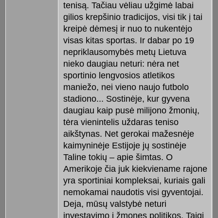
tenisą. Tačiau vėliau užgimė labai
gilios krepšinio tradicijos, visi tik į tai
kreipė dėmesį ir nuo to nukentėjo
visas kitas sportas. Ir dabar po 19
nepriklausomybės metų Lietuva
nieko daugiau neturi: nėra net
sportinio lengvosios atletikos
maniežo, nei vieno naujo futbolo
stadiono... Sostinėje, kur gyvena
daugiau kaip pusė milijono žmonių,
tėra vienintelis uždaras teniso
aikštynas. Net gerokai mažesnėje
kaimyninėje Estijoje jų sostinėje
Taline tokių – apie šimtas. O
Amerikoje čia juk kiekviename rajone
yra sportiniai kompleksai, kuriais gali
nemokamai naudotis visi gyventojai.
Deja, mūsų valstybė neturi
investavimo į žmones politikos. Taigi