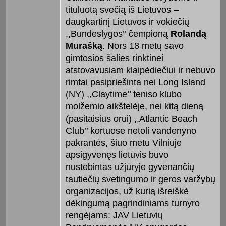
tituluotą svečią iš Lietuvos –
daugkartinį Lietuvos ir vokiečių
,,Bundeslygos’’ čempioną
Rolandą
Murašką
. Nors 18 metų savo
gimtosios šalies rinktinei
atstovavusiam klaipėdiečiui ir nebuvo
rimtai pasipriešinta nei Long Island
(NY) ,,Claytime’’ teniso klubo
molžemio aikštelėje, nei kitą dieną
(pasitaisius orui) ,,Atlantic Beach
Club’’ kortuose netoli vandenyno
pakrantės, šiuo metu Vilniuje
apsigyvenęs lietuvis buvo
nustebintas užjūryje gyvenančių
tautiečių svetingumo ir geros varžybų
organizacijos, už kurią išreiškė
dėkingumą pagrindiniams turnyro
rengėjams: JAV Lietuvių