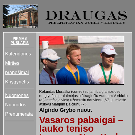
PIRMAS
PUSLAPIS
Kalendorius
Mirties
pranešimai
Knygynėlis
Rolandas Muraška (centre) su jam baigiamosiose
Nuomonės
rungtynėse pralaimėjusiu čikagiečiu Audrium Verbicku
(d.) ir trečiąją vietą užėmusiu dar vienu ,,Vėjų’’ miesto
Nuorodos
atstovu Marijum Balčiūnu (k.).
Algirdo Grybo nuotr.
Prenumerata
Vasaros pabaigai –
lauko teniso