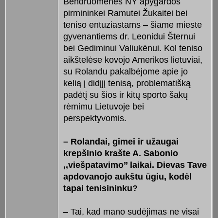
Bendruomenės NY apygardos
pirmininkei Ramutei Žukaitei bei
teniso entuziastams – šiame mieste
gyvenantiems dr. Leonidui Šternui
bei Gediminui Valiukėnui. Kol teniso
aikštelėse kovojo Amerikos lietuviai,
su Rolandu pakalbėjome apie jo
kelią į didįjį tenisą, problematišką
padėtį su šios ir kitų sporto šakų
rėmimu Lietuvoje bei
perspektyvomis.
– Rolandai, gimei ir užaugai
krepšinio krašte A. Sabonio
,,viešpatavimo’’ laikai. Dievas Tave
apdovanojo aukštu ūgiu, kodėl
tapai tenisininku?
– Tai, kad mano sudėjimas ne visai