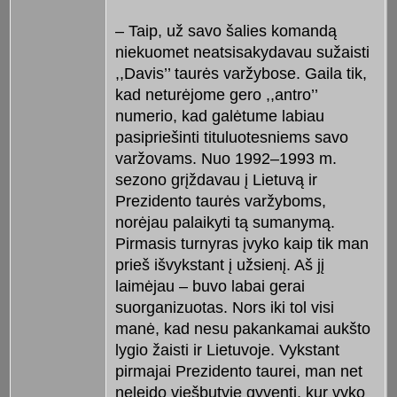
– Taip, už savo šalies komandą
niekuomet neatsisakydavau sužaisti
,,Davis’’ taurės varžybose. Gaila tik,
kad neturėjome gero ,,antro’’
numerio, kad galėtume labiau
pasipriešinti tituluotesniems savo
varžovams. Nuo 1992–1993 m.
sezono grįždavau į Lietuvą ir
Prezidento taurės varžyboms,
norėjau palaikyti tą sumanymą.
Pirmasis turnyras įvyko kaip tik man
prieš išvykstant į užsienį. Aš jį
laimėjau – buvo labai gerai
suorganizuotas. Nors iki tol visi
manė, kad nesu pakankamai aukšto
lygio žaisti ir Lietuvoje. Vykstant
pirmajai Prezidento taurei, man net
neleido viešbutyje gyventi, kur vyko