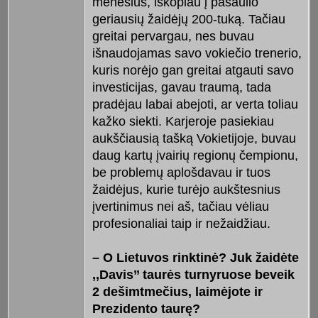
mėnesius, iškopiau į pasaulio
geriausių žaidėjų 200-tuką. Tačiau
greitai pervargau, nes buvau
išnaudojamas savo vokiečio trenerio,
kuris norėjo gan greitai atgauti savo
investicijas, gavau traumą, tada
pradėjau labai abejoti, ar verta toliau
kažko siekti. Karjeroje pasiekiau
aukščiausią tašką Vokietijoje, buvau
daug kartų įvairių regionų čempionu,
be problemų aplošdavau ir tuos
žaidėjus, kurie turėjo aukštesnius
įvertinimus nei aš, tačiau vėliau
profesionaliai taip ir nežaidžiau.
– O Lietuvos rinktinė? Juk žaidėte
,,Davis’’ taurės turnyruose beveik
2 dešimtmečius, laimėjote ir
Prezidento taurę?