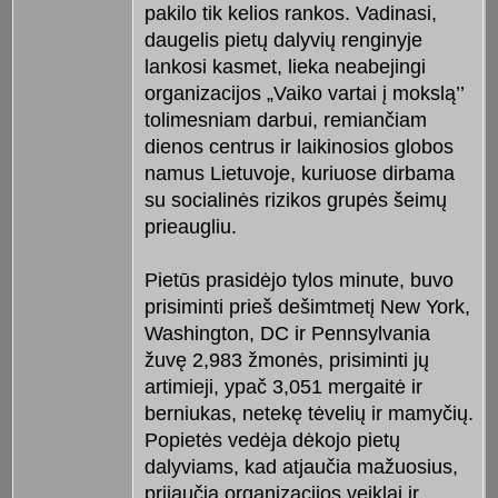
pakilo tik kelios rankos. Vadinasi,
daugelis pietų dalyvių renginyje
lankosi kasmet, lieka neabejingi
organizacijos „Vaiko vartai į mokslą’’
tolimesniam darbui, remiančiam
dienos centrus ir laikinosios globos
namus Lietuvoje, kuriuose dirbama
su socialinės rizikos grupės šeimų
prieaugliu.
Pietūs prasidėjo tylos minute, buvo
prisiminti prieš dešimtmetį New York,
Washington, DC ir Pennsylvania
žuvę 2,983 žmonės, prisiminti jų
artimieji, ypač 3,051 mergaitė ir
berniukas, netekę tėvelių ir mamyčių.
Popietės vedėja dėkojo pietų
dalyviams, kad atjaučia mažuosius,
prijaučia organizacijos veiklai ir