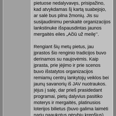
pietuose nedalyvavęs, prisipažino,
kad atvykdamas šį kartą suabejojo,
ar salė bus pilna žmonių. Jis su
susijaudinimu perskaitė organizacijos
lankstinuke išspausdintas jaunos
mergaitės eiles „Ačiū už meilę’’.
Rengiant šių metų pietus, jau
įprastos šio renginio tradicijos buvo
derinamos su naujovėmis. Kaip
įprasta, prie įėjimo ir prie scenos
buvo išstatytos organizacijos
remiamų centrų lankytojų veiklos bei
jaunų savanorių iš JAV nuotraukos.
Įėjus į salę, dar prieš prasidedant
programai, pietų dalyvius pasitiko
moterys ir mergaitės, platinusios
loterijos bilietus (buvo galima laimėti
narių paaukotus gėrybių krepšius).