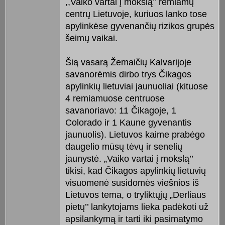
,,Vaiko vartai į mokslą’’ remiamų
centrų Lietuvoje, kuriuos lanko tose
apylinkėse gyvenančių rizikos grupės
šeimų vaikai.
Šią vasarą Žemaičių Kalvarijoje
savanorėmis dirbo trys Čikagos
apylinkių lietuviai jaunuoliai (kituose
4 remiamuose centruose
savanoriavo: 11 Čikagoje, 1
Colorado ir 1 Kaune gyvenantis
jaunuolis). Lietuvos kaime prabėgo
daugelio mūsų tėvų ir senelių
jaunystė. „Vaiko vartai į mokslą’’
tikisi, kad Čikagos apylinkių lietuvių
visuomenė susidomės viešnios iš
Lietuvos tema, o tryliktųjų „Derliaus
pietų’’ lankytojams lieka padėkoti už
apsilankymą ir tarti iki pasimatymo