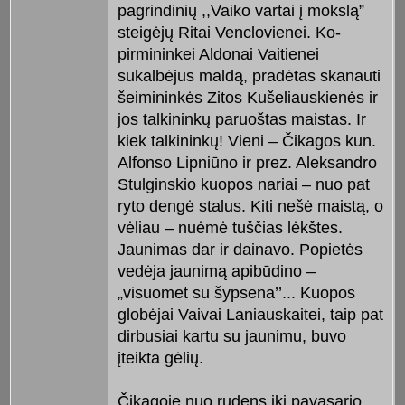
pagrindinių ,,Vaiko vartai į mokslą”
steigėjų Ritai Venclovienei. Ko-
pirmininkei Aldonai Vaitienei
sukalbėjus maldą, pradėtas skanauti
šeimininkės Zitos Kušeliauskienės ir
jos talkininkų paruoštas maistas. Ir
kiek talkininkų! Vieni – Čikagos kun.
Alfonso Lipniūno ir prez. Aleksandro
Stulginskio kuopos nariai – nuo pat
ryto dengė stalus. Kiti nešė maistą, o
vėliau – nuėmė tuščias lėkštes.
Jaunimas dar ir dainavo. Popietės
vedėja jaunimą apibūdino –
„visuomet su šypsena’’... Kuopos
globėjai Vaivai Laniauskaitei, taip pat
dirbusiai kartu su jaunimu, buvo
įteikta gėlių.
Čikagoje nuo rudens iki pavasario