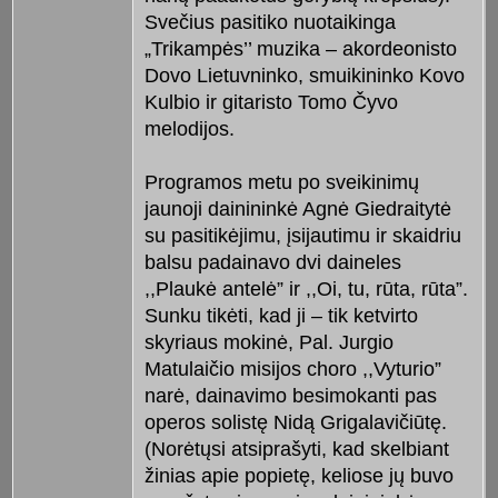
Svečius pasitiko nuotaikinga
„Trikampės’’ muzika – akordeonisto
Dovo Lietuvninko, smuikininko Kovo
Kulbio ir gitaristo Tomo Čyvo
melodijos.
Programos metu po sveikinimų
jaunoji dainininkė Agnė Giedraitytė
su pasitikėjimu, įsijautimu ir skaidriu
balsu padainavo dvi daineles
,,Plaukė antelė” ir ,,Oi, tu, rūta, rūta”.
Sunku tikėti, kad ji – tik ketvirto
skyriaus mokinė, Pal. Jurgio
Matulaičio misijos choro ,,Vyturio”
narė, dainavimo besimokanti pas
operos solistę Nidą Grigalavičiūtę.
(Norėtųsi atsiprašyti, kad skelbiant
žinias apie popietę, keliose jų buvo