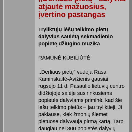
atjautė mažuosius,
įvertino pastangas
Tryliktųjų lėšų telkimo pietų
dalyvius saulėtą sekmadienio
popietę džiugino muzika
RAMUNĖ KUBILIŪTĖ
,,Derliaus pietų” vedėja Rasa
Kaminskaitė-Avižienis gausiai
rugsėjo 11 d. Pasaulio lietuvių centro
didžiojoje salėje susirinkusiems
popietės dalyviams priminė, kad šie
lėšų telkimo pietūs – jau tryliktieji. Ji
paklausė, kiek žmonių šiemet
pietuose dalyvauja pirmą kartą. Tarp
daugiau nei 300 popietės dalyvių