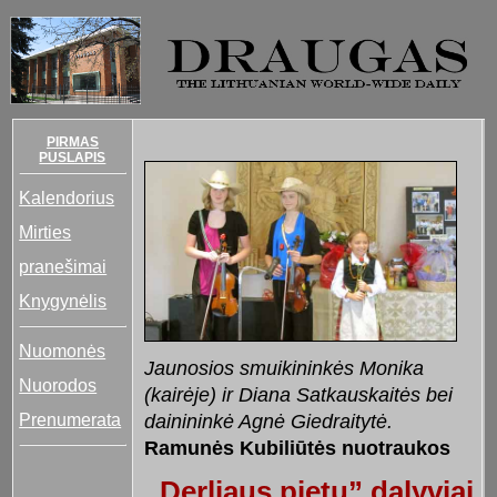
PIRMAS
PUSLAPIS
Kalendorius
Mirties
pranešimai
Knygynėlis
Nuomonės
Jaunosios smuikininkės Monika
Nuorodos
(kairėje) ir Diana Satkauskaitės bei
Prenumerata
dainininkė Agnė Giedraitytė.
Ramunės Kubiliūtės nuotraukos
,,Derliaus pietų” dalyviai