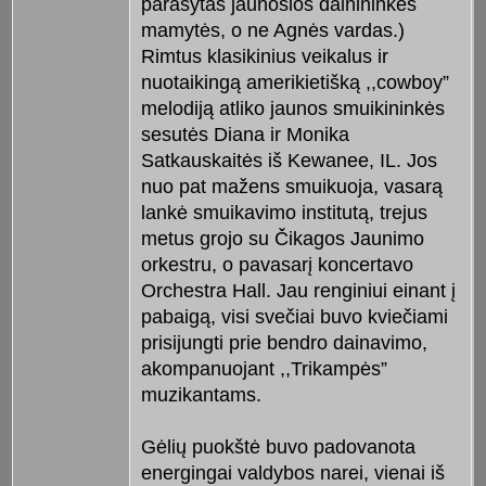
parašytas jaunosios dainininkės
mamytės, o ne Agnės vardas.)
Rimtus klasikinius veikalus ir
nuotaikingą amerikietišką ,,cowboy”
melodiją atliko jaunos smuikininkės
sesutės Diana ir Monika
Satkauskaitės iš Kewanee, IL. Jos
nuo pat mažens smuikuoja, vasarą
lankė smuikavimo institutą, trejus
metus grojo su Čikagos Jaunimo
orkestru, o pavasarį koncertavo
Orchestra Hall. Jau renginiui einant į
pabaigą, visi svečiai buvo kviečiami
prisijungti prie bendro dainavimo,
akompanuojant ,,Trikampės”
muzikantams.
Gėlių puokštė buvo padovanota
energingai valdybos narei, vienai iš