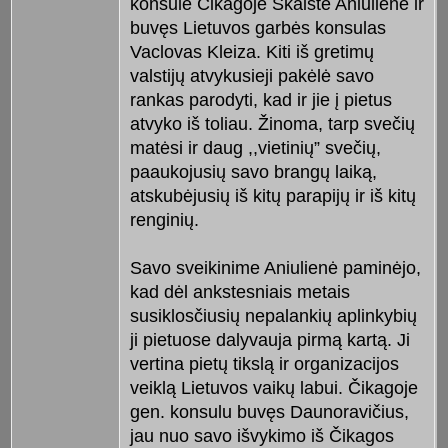
konsulė Čikagoje Skaistė Aniulienė ir
buvęs Lietuvos garbės konsulas
Vaclovas Kleiza. Kiti iš gretimų
valstijų atvykusieji pakėlė savo
rankas parodyti, kad ir jie į pietus
atvyko iš toliau. Žinoma, tarp svečių
matėsi ir daug ,,vietinių” svečių,
paaukojusių savo brangų laiką,
atskubėjusių iš kitų parapijų ir iš kitų
renginių.
Savo sveikinime Aniulienė paminėjo,
kad dėl ankstesniais metais
susiklosčiusių nepalankių aplinkybių
ji pietuose dalyvauja pirmą kartą. Ji
vertina pietų tikslą ir organizacijos
veiklą Lietuvos vaikų labui. Čikagoje
gen. konsulu buvęs Daunoravičius,
jau nuo savo išvykimo iš Čikagos