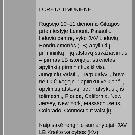
LORETA TIMUKIENĖ
Rugsėjo 10–11 dienomis Čikagos
priemiestyje Lemont, Pasaulio
lietuvių centre, vyko JAV Lietuvių
Bendruomenės (LB) apylinkių
pirmininkų ir jų atstovų suvažiavimas
– pirmas LB istorijoje, sukvietęs
apylinkių pirmininkus iš visų
Jungtinių Valstijų. Tarp dalyvių buvo
ne tik Čikagoje ir aplinkui veikiančių
apylinkių atstovų, bet ir atvykusių iš
tolimesnių Florida, California, New
Jersey, New York, Massachusetts,
Colorado, Connecticut valstijų.
Kaip sakė renginio sumanytojai, JAV
LB Krašto valdybos (KV)