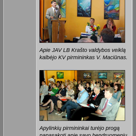
Apie JAV LB Krašto valdybos veiklą
kalbėjo KV pirmininkas V. Maciūnas.
Apylinkių pirmininkai turėjo progą
papasakoti apie savo bendruomenių