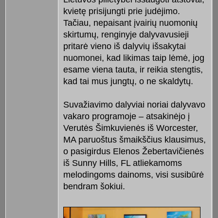
kvietę prisijungti prie judėjimo.
Tačiau, nepaisant įvairių nuomonių
skirtumų, renginyje dalyvavusieji
pritarė vieno iš dalyvių išsakytai
nuomonei, kad likimas taip lėmė, jog
esame viena tauta, ir reikia stengtis,
kad tai mus jungtų, o ne skaldytų.
Suvažiavimo dalyviai noriai dalyvavo
vakaro programoje – atsakinėjo į
Verutės Šimkuvienės iš Worcester,
MA paruoštus šmaikščius klausimus,
o pasigirdus Elenos Žebertavičienės
iš Sunny Hills, FL atliekamoms
melodingoms dainoms, visi susibūrė
bendram šokiui.