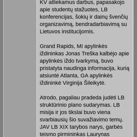
KV atliekamus darbus, papasakojo
apie studentų stažuotes, LB
konferencijas, šokių ir dainų švenčių
organizavimą, bendradarbiavimą su
Lietuvos institucijomis.
Grand Rapids, MI apylinkės
iždininkas Jonas Treška kalbėjo apie
apylinkės iždo tvarkymą, buvo
pristatyta naudinga informacija, kurią
atsiuntė Atlanta, GA apylinkės
iždininkė Virginija Šileikytė.
Atrodo, pagaliau pradeda judėti LB
struktūrinio plano sudarymas. LB
misija ir jos tikslai buvo viena
svarbiausių šio suvažiavimo temų.
JAV LB XIX tarybos narys, garbės
teismo pirmininkas Laurynas