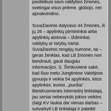
pasitelkusi savo valdybos žmones,
svetingai visus priėmė, globojo, net
apnakvindino.
Suvažiavime dalyvavo 44 žmonės, iš
jų 26 – apylinkių pirmininkai arba
apylinkių atstovai – iždininkai,
valdybų ar tarybų nariai.
Suvažiavimo rengėjų numone, tai –
geras ženklas, kad LB žmonės nori
bendrauti, gauti daugiau
informacijos. S. Šimkuvienė sakė,
kad šiuo metu Jungtinėse Valstijose
gyvuoja ir veikia 54 apylinkės, kitos
apylinkės, kurios ,,puošia”
Bendruomenės internetinį tinklalapį,
jau seniai nebevykdo jokios veiklos
(taigi KV laukia dar vienas darbas –
sutvarkyti LB tinklalapį ir pateikti