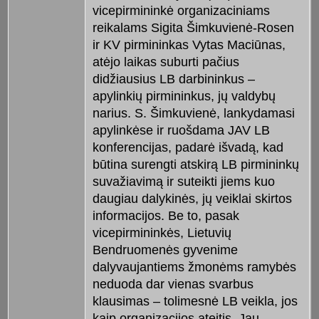
vicepirmininkė organizaciniams
reikalams Sigita Šimkuvienė-Rosen
ir KV pirmininkas Vytas Maciūnas,
atėjo laikas suburti pačius
didžiausius LB darbininkus –
apylinkių pirmininkus, jų valdybų
narius. S. Šimkuvienė, lankydamasi
apylinkėse ir ruošdama JAV LB
konferencijas, padarė išvadą, kad
būtina surengti atskirą LB pirmininkų
suvažiavimą ir suteikti jiems kuo
daugiau dalykinės, jų veiklai skirtos
informacijos. Be to, pasak
vicepirmininkės, Lietuvių
Bendruomenės gyvenime
dalyvaujantiems žmonėms ramybės
neduoda dar vienas svarbus
klausimas – tolimesnė LB veikla, jos
kaip organizacijos ateitis. Jau