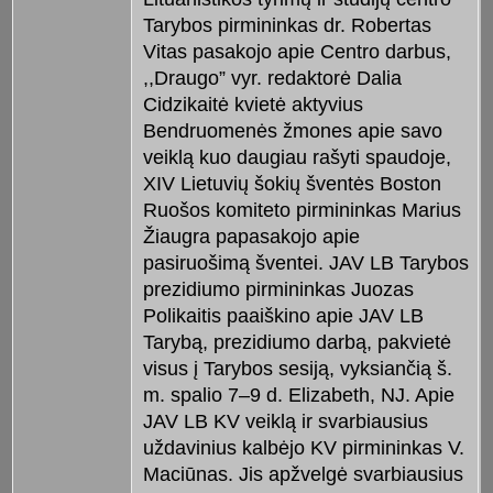
Tarybos pirmininkas dr. Robertas
Vitas pasakojo apie Centro darbus,
,,Draugo” vyr. redaktorė Dalia
Cidzikaitė kvietė aktyvius
Bendruomenės žmones apie savo
veiklą kuo daugiau rašyti spaudoje,
XIV Lietuvių šokių šventės Boston
Ruošos komiteto pirmininkas Marius
Žiaugra papasakojo apie
pasiruošimą šventei. JAV LB Tarybos
prezidiumo pirmininkas Juozas
Polikaitis paaiškino apie JAV LB
Tarybą, prezidiumo darbą, pakvietė
visus į Tarybos sesiją, vyksiančią š.
m. spalio 7–9 d. Elizabeth, NJ. Apie
JAV LB KV veiklą ir svarbiausius
uždavinius kalbėjo KV pirmininkas V.
Maciūnas. Jis apžvelgė svarbiausius