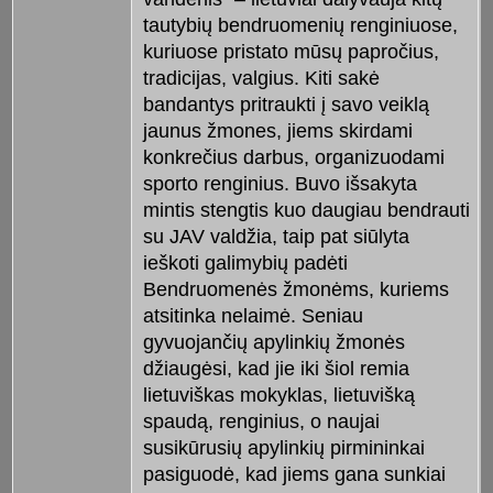
tautybių bendruomenių renginiuose,
kuriuose pristato mūsų papročius,
tradicijas, valgius. Kiti sakė
bandantys pritraukti į savo veiklą
jaunus žmones, jiems skirdami
konkrečius darbus, organizuodami
sporto renginius. Buvo išsakyta
mintis stengtis kuo daugiau bendrauti
su JAV valdžia, taip pat siūlyta
ieškoti galimybių padėti
Bendruomenės žmonėms, kuriems
atsitinka nelaimė. Seniau
gyvuojančių apylinkių žmonės
džiaugėsi, kad jie iki šiol remia
lietuviškas mokyklas, lietuvišką
spaudą, renginius, o naujai
susikūrusių apylinkių pirmininkai
pasiguodė, kad jiems gana sunkiai