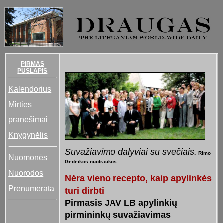
PIRMAS
PUSLAPIS
Kalendorius
Mirties
pranešimai
Knygynėlis
Suvažiavimo dalyviai su svečiais.
Rimo
Nuomonės
Gedeikos nuotraukos.
Nuorodos
Nėra vieno recepto, kaip apylinkės
Prenumerata
turi dirbti
Pirmasis JAV LB apylinkių
pirmininkų suvažiavimas