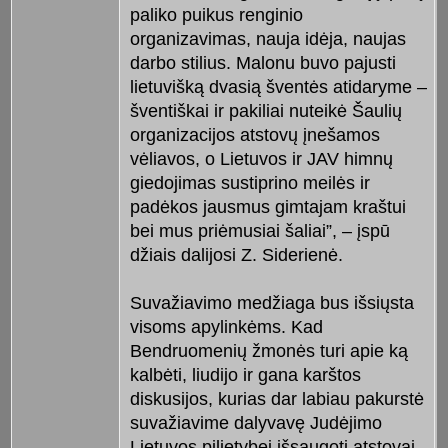
paliko puikus renginio
organizavimas, nauja idėja, naujas
darbo stilius. Malonu buvo pajusti
lietuvišką dvasią šventės atidaryme –
šventiškai ir pakiliai nuteikė Šaulių
organizacijos atstovų įnešamos
vėliavos, o Lietuvos ir JAV himnų
giedojimas sustiprino meilės ir
padėkos jausmus gimtajam kraštui
bei mus priėmusiai šaliai”, – įspū
džiais dalijosi Z. Siderienė.
Suvažiavimo medžiaga bus išsiųsta
visoms apylinkėms. Kad
Bendruomenių žmonės turi apie ką
kalbėti, liudijo ir gana karštos
diskusijos, kurias dar labiau pakurstė
suvažiavime dalyvavę Judėjimo
Lietuvos pilietybei išsaugoti atstovai,