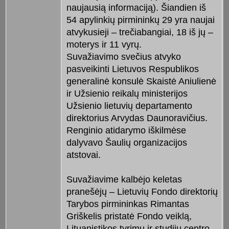
naujausią informaciją). Šiandien iš
54 apylinkių pirmininkų 29 yra naujai
atvykusieji – trečiabangiai, 18 iš jų –
moterys ir 11 vyrų.
Suvažiavimo svečius atvyko
pasveikinti Lietuvos Respublikos
generalinė konsulė Skaistė Aniulienė
ir Užsienio reikalų ministerijos
Užsienio lietuvių departamento
direktorius Arvydas Daunoravičius.
Renginio atidarymo iškilmėse
dalyvavo Šaulių organizacijos
atstovai.
Suvažiavime kalbėjo keletas
pranešėjų – Lietuvių Fondo direktorių
Tarybos pirmininkas Rimantas
Griškelis pristatė Fondo veiklą,
Lituanistikos tyrimų ir studijų centro