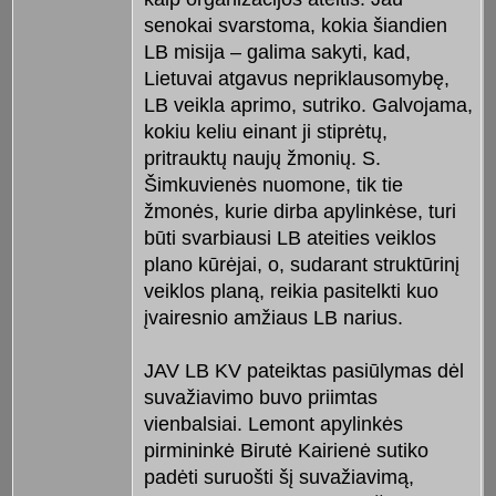
senokai svarstoma, kokia šiandien
LB misija – galima sakyti, kad,
Lietuvai atgavus nepriklausomybę,
LB veikla aprimo, sutriko. Galvojama,
kokiu keliu einant ji stiprėtų,
pritrauktų naujų žmonių. S.
Šimkuvienės nuomone, tik tie
žmonės, kurie dirba apylinkėse, turi
būti svarbiausi LB ateities veiklos
plano kūrėjai, o, sudarant struktūrinį
veiklos planą, reikia pasitelkti kuo
įvairesnio amžiaus LB narius.
JAV LB KV pateiktas pasiūlymas dėl
suvažiavimo buvo priimtas
vienbalsiai. Lemont apylinkės
pirmininkė Birutė Kairienė sutiko
padėti suruošti šį suvažiavimą,