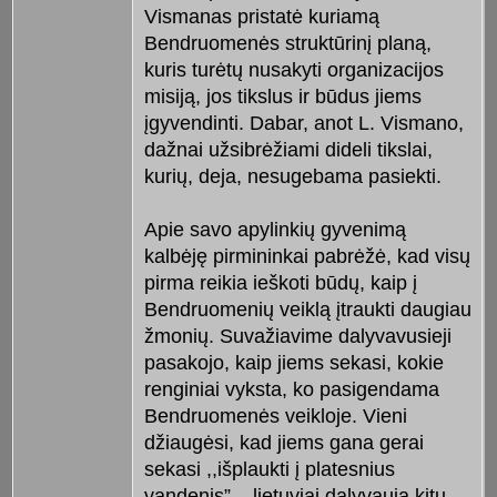
Vismanas pristatė kuriamą
Bendruomenės struktūrinį planą,
kuris turėtų nusakyti organizacijos
misiją, jos tikslus ir būdus jiems
įgyvendinti. Dabar, anot L. Vismano,
dažnai užsibrėžiami dideli tikslai,
kurių, deja, nesugebama pasiekti.
Apie savo apylinkių gyvenimą
kalbėję pirmininkai pabrėžė, kad visų
pirma reikia ieškoti būdų, kaip į
Bendruomenių veiklą įtraukti daugiau
žmonių. Suvažiavime dalyvavusieji
pasakojo, kaip jiems sekasi, kokie
renginiai vyksta, ko pasigendama
Bendruomenės veikloje. Vieni
džiaugėsi, kad jiems gana gerai
sekasi ,,išplaukti į platesnius
vandenis” – lietuviai dalyvauja kitų