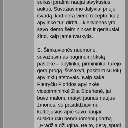
sekasi įpratinti naujai atvykusius
aukoti. Suvažiavimo dalyviai priėjo
išvadą, kad nėra vieno recepto, kaip
apylinkė turi dirbti – kiekvienas yra
savo kiemo šeimininkas ir geriausiai
žino, kaip jame tvarkytis.
S. Šimkuvienės nuomone,
suvažiavimas pagrindinį tikslą
pasiekė – apylinkių pirmininkai turėjo
gerą progą išsisakyti, pasitarti su kitų
apylinkių atstovais. Kaip sakė
Pietryčių Floridos apylinkės
vicepirmininkė Zita Siderienė, jai
buvo malonu matyti jaunus naujus
žmones, su pasididžiavimu
kalbėjusius apie savo naujai
susikūrusių bendruomenių darbą.
,,Pradžia džiugina. Be to, gerą įspūdį