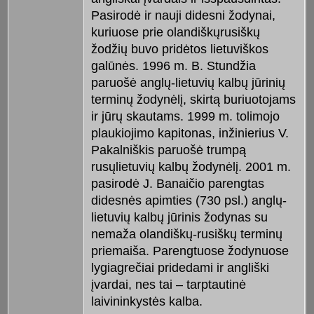
Pasirodė ir nauji didesni žodynai,
kuriuose prie olandiškųrusiškų
žodžių buvo pridėtos lietuviškos
galūnės. 1996 m. B. Stundžia
paruošė anglų-lietuvių kalbų jūrinių
terminų žodynėlį, skirtą buriuotojams
ir jūrų skautams. 1999 m. tolimojo
plaukiojimo kapitonas, inžinierius V.
Pakalniškis paruošė trumpą
rusųlietuvių kalbų žodynėlį. 2001 m.
pasirodė J. Banaičio parengtas
didesnės apimties (730 psl.) anglų-
lietuvių kalbų jūrinis žodynas su
nemaža olandiškų-rusiškų terminų
priemaiša. Parengtuose žodynuose
lygiagrečiai pridedami ir angliški
įvardai, nes tai – tarptautinė
laivininkystės kalba.