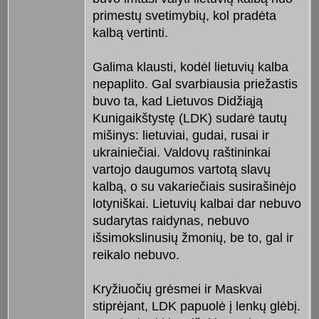
primestų svetimybių, kol pradėta
kalbą vertinti.
Galima klausti, kodėl lietuvių kalba
nepaplito. Gal svarbiausia priežastis
buvo ta, kad Lietuvos Didžiąją
Kunigaikštystę (LDK) sudarė tautų
mišinys: lietuviai, gudai, rusai ir
ukrainiečiai. Valdovų raštininkai
vartojo daugumos vartotą slavų
kalbą, o su vakariečiais susirašinėjo
lotyniškai. Lietuvių kalbai dar nebuvo
sudarytas raidynas, nebuvo
išsimokslinusių žmonių, be to, gal ir
reikalo nebuvo.
Kryžiuočių grėsmei ir Maskvai
stiprėjant, LDK papuolė į lenkų glėbį.