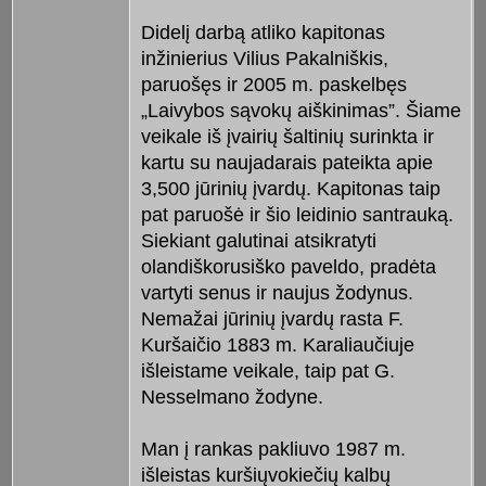
Didelį darbą atliko kapitonas
inžinierius Vilius Pakalniškis,
paruošęs ir 2005 m. paskelbęs
„Laivybos sąvokų aiškinimas”. Šiame
veikale iš įvairių šaltinių surinkta ir
kartu su naujadarais pateikta apie
3,500 jūrinių įvardų. Kapitonas taip
pat paruošė ir šio leidinio santrauką.
Siekiant galutinai atsikratyti
olandiškorusiško paveldo, pradėta
vartyti senus ir naujus žodynus.
Nemažai jūrinių įvardų rasta F.
Kuršaičio 1883 m. Karaliaučiuje
išleistame veikale, taip pat G.
Nesselmano žodyne.
Man į rankas pakliuvo 1987 m.
išleistas kuršiųvokiečių kalbų