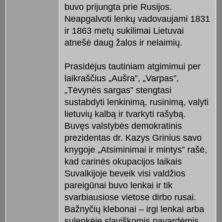
buvo prijungta prie Rusijos.
Neapgalvoti lenkų vadovaujami 1831
ir 1863 metų sukilimai Lietuvai
atnešė daug žalos ir nelaimių.
Prasidėjus tautiniam atgimimui per
laikraščius „Aušra”, „Varpas”,
„Tėvynės sargas” stengtasi
sustabdyti lenkinimą, rusinimą, valyti
lietuvių kalbą ir tvarkyti rašybą.
Buvęs valstybės demokratinis
prezidentas dr. Kazys Grinius savo
knygoje „Atsiminimai ir mintys” rašė,
kad carinės okupacijos laikais
Suvalkijoje beveik visi valdžios
pareigūnai buvo lenkai ir tik
svarbiausiose vietose dirbo rusai.
Bažnyčių klebonai – irgi lenkai arba
sulenkėję slaviškomis pavardėmis