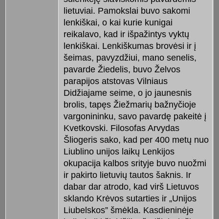
lietuviai. Pamokslai buvo sakomi
lenkiškai, o kai kurie kunigai
reikalavo, kad ir išpažintys vyktų
lenkiškai. Lenkiškumas brovėsi ir į
šeimas, pavyzdžiui, mano senelis,
pavarde Žiedelis, buvo Želvos
parapijos atstovas Vilniaus
Didžiajame seime, o jo jaunesnis
brolis, tapęs Žiežmarių bažnyčioje
vargonininku, savo pavardę pakeitė į
Kvetkovski. Filosofas Arvydas
Šliogeris sako, kad per 400 metų nuo
Liublino unijos laikų Lenkijos
okupacija kalbos srityje buvo nuožmi
ir pakirto lietuvių tautos šaknis. Ir
dabar dar atrodo, kad virš Lietuvos
sklando Krėvos sutarties ir „Unijos
Liubelskos” šmėkla. Kasdieninėje