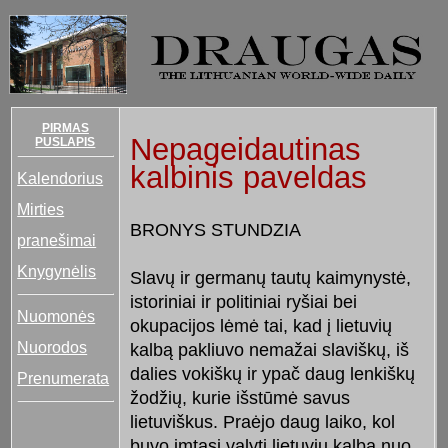
PIRMAS
Nepageidautinas
PUSLAPIS
kalbinis paveldas
Kalendorius
Mirties
BRONYS STUNDZIA
pranešimai
Knygynėlis
Slavų ir germanų tautų kaimynystė,
istoriniai ir politiniai ryšiai bei
Nuomonės
okupacijos lėmė tai, kad į lietuvių
Nuorodos
kalbą pakliuvo nemažai slaviškų, iš
dalies vokiškų ir ypač daug lenkiškų
Prenumerata
žodžių, kurie išstūmė savus
lietuviškus. Praėjo daug laiko, kol
buvo imtasi valyti lietuvių kalbą nuo