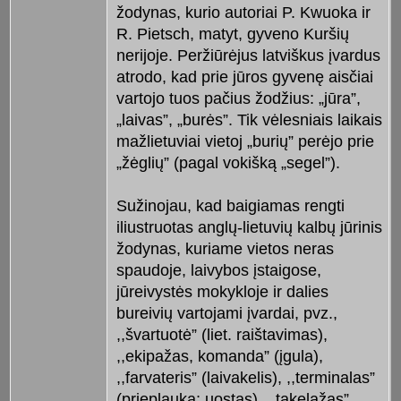
žodynas, kurio autoriai P. Kwuoka ir
R. Pietsch, matyt, gyveno Kuršių
nerijoje. Peržiūrėjus latviškus įvardus
atrodo, kad prie jūros gyvenę aisčiai
vartojo tuos pačius žodžius: „jūra”,
„laivas”, „burės”. Tik vėlesniais laikais
mažlietuviai vietoj „burių” perėjo prie
„žėglių” (pagal vokišką „segel”).
Sužinojau, kad baigiamas rengti
iliustruotas anglų-lietuvių kalbų jūrinis
žodynas, kuriame vietos neras
spaudoje, laivybos įstaigose,
jūreivystės mokykloje ir dalies
bureivių vartojami įvardai, pvz.,
,,švartuotė” (liet. raištavimas),
,,ekipažas, komanda” (įgula),
,,farvateris” (laivakelis), ,,terminalas”
(prieplauka; uostas), ,,takelažas”