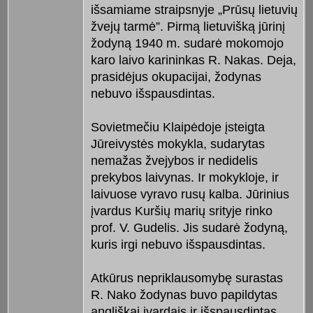
išsamiame straipsnyje „Prūsų lietuvių
žvejų tarmė”. Pirmą lietuvišką jūrinį
žodyną 1940 m. sudarė mokomojo
karo laivo karininkas R. Nakas. Deja,
prasidėjus okupacijai, žodynas
nebuvo išspausdintas.
Sovietmečiu Klaipėdoje įsteigta
Jūreivystės mokykla, sudarytas
nemažas žvejybos ir nedidelis
prekybos laivynas. Ir mokykloje, ir
laivuose vyravo rusų kalba. Jūrinius
įvardus Kuršių marių srityje rinko
prof. V. Gudelis. Jis sudarė žodyną,
kuris irgi nebuvo išspausdintas.
Atkūrus nepriklausomybę surastas
R. Nako žodynas buvo papildytas
angliškai įvardais ir išspausdintas.