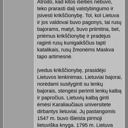
Atrodo, kad kitos išeities nebuvo,
teko prarasti dalį valstybingumo ir
įsivesti krikščionybę. Tol, kol Lietuva
ir jos valdovai buvo pagonys, tai rusų
bajorams, matyt, buvo priimtina, bet,
priėmus krikščionybę ir pradėjus
raginti rusų kunigaikščius tapti
katalikais, rusų žmonėms Maskva
tapo artimesnė.
Įvedus krikščionybę, prasidėjo
Lietuvos lenkinimas. Lietuviai bajorai,
norėdami susilyginti su lenkų
bajorais, stengėsi perimti lenkų kalbą
ir papročius. Lietuvių kalbą ginti
ėmėsi Karaliaučiaus universitete
dirbantys lietuviai. Jų pastangomis
1547 m. buvo išleista pirmoji
lietuviška knyga. 1795 m. Lietuva