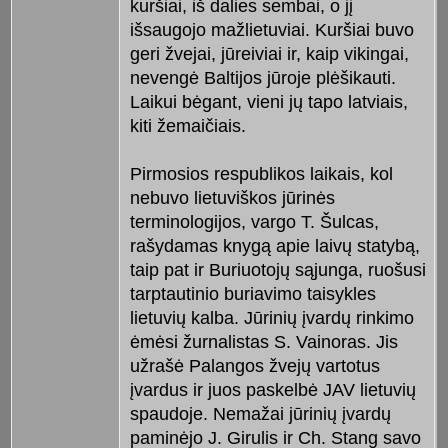
kuršiai, iš dalies sembai, o jį
išsaugojo mažlietuviai. Kuršiai buvo
geri žvejai, jūreiviai ir, kaip vikingai,
nevengė Baltijos jūroje plėšikauti.
Laikui bėgant, vieni jų tapo latviais,
kiti žemaičiais.
Pirmosios respublikos laikais, kol
nebuvo lietuviškos jūrinės
terminologijos, vargo T. Šulcas,
rašydamas knygą apie laivų statybą,
taip pat ir Buriuotojų sąjunga, ruošusi
tarptautinio buriavimo taisykles
lietuvių kalba. Jūrinių įvardų rinkimo
ėmėsi žurnalistas S. Vainoras. Jis
užrašė Palangos žvejų vartotus
įvardus ir juos paskelbė JAV lietuvių
spaudoje. Nemažai jūrinių įvardų
paminėjo J. Girulis ir Ch. Stang savo