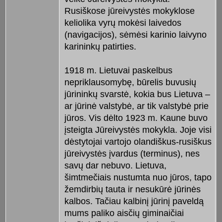
Rusiškose jūreivystės mokyklose
keliolika vyrų mokėsi laivedos
(navigacijos), sėmėsi karinio laivyno
karininkų patirties.
1918 m. Lietuvai paskelbus
nepriklausomybę, būrelis buvusių
jūrininkų svarstė, kokia bus Lietuva –
ar jūrinė valstybė, ar tik valstybė prie
jūros. Vis dėlto 1923 m. Kaune buvo
įsteigta Jūreivystės mokykla. Joje visi
dėstytojai vartojo olandiškus-rusiškus
jūreivystės įvardus (terminus), nes
savų dar nebuvo. Lietuva,
šimtmečiais nustumta nuo jūros, tapo
žemdirbių tauta ir nesukūrė jūrinės
kalbos. Tačiau kalbinį jūrinį paveldą
mums paliko aisčių giminaičiai