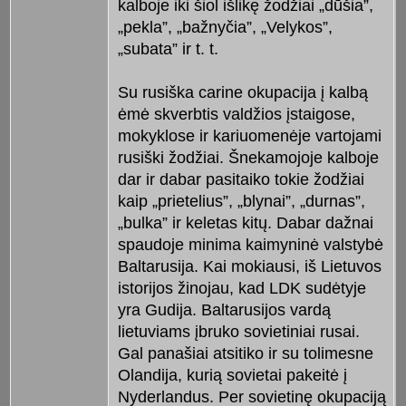
kalboje iki šiol išlikę žodžiai „dūšia”,
„pekla”, „bažnyčia”, „Velykos”,
„subata” ir t. t.
Su rusiška carine okupacija į kalbą
ėmė skverbtis valdžios įstaigose,
mokyklose ir kariuomenėje vartojami
rusiški žodžiai. Šnekamojoje kalboje
dar ir dabar pasitaiko tokie žodžiai
kaip „prietelius”, „blynai”, „durnas”,
„bulka” ir keletas kitų. Dabar dažnai
spaudoje minima kaimyninė valstybė
Baltarusija. Kai mokiausi, iš Lietuvos
istorijos žinojau, kad LDK sudėtyje
yra Gudija. Baltarusijos vardą
lietuviams įbruko sovietiniai rusai.
Gal panašiai atsitiko ir su tolimesne
Olandija, kurią sovietai pakeitė į
Nyderlandus. Per sovietinę okupaciją