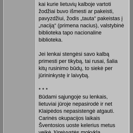
kai kurie lietuvių kalboje vartoti
žodžiai buvo išmesti ar pakeisti,
pavyzdžiui, žodis „tauta” pakeistas į
„naciją” (primena nacius), valstybinė
biblioteka tapo nacionaline
biblioteka.
Jei lenkai stengėsi savo kalbą
primesti per tikybą, tai rusai, šalia
kitų rusinimo būdų, to siekė per
jūrininkystę ir laivybą.
* * *
Būdami sąjungoje su lenkais,
lietuviai jūroje nepasirodė ir net
Klaipėdos nepasistengė atgauti.
Carinės okupacijos laikais
Šventosios uoste kelerius metus
veikė Jūreivystės mokykla.