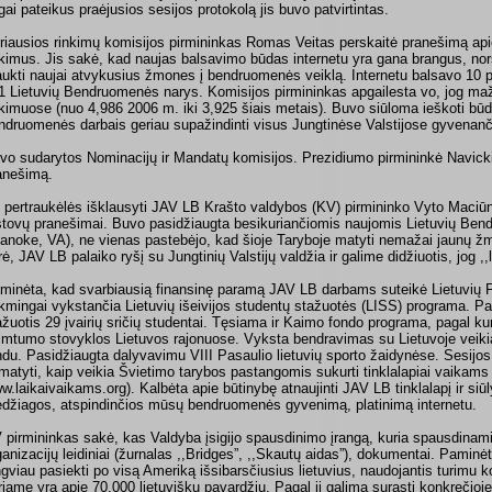
gai pateikus praėjusios sesijos protokolą jis buvo patvirtintas.
riausios rinkimų komisijos pirmininkas Romas Veitas perskaitė pranešimą ap
nkimus. Jis sakė, kad naujas balsavimo būdas internetu yra gana brangus, nors
raukti naujai atvykusius žmones į bendruomenės veiklą. Internetu balsavo 10 pr
1 Lietuvių Bendruomenės narys. Komisijos pirmininkas apgailesta vo, jog ma
nkimuose (nuo 4,986 2006 m. iki 3,925 šiais metais). Buvo siūloma ieškoti bū
ndruomenės darbais geriau supažindinti visus Jungtinėse Valstijose gyvenanči
vo sudarytos Nominacijų ir Mandatų komisijos. Prezidiumo pirmininkė Navick
anešimą.
 pertraukėlės išklausyti JAV LB Krašto valdybos (KV) pirmininko Vyto Maciūn
stovų pranešimai. Buvo pasidžiaugta besikuriančiomis naujomis Lietuvių Ben
anoke, VA), ne vienas pastebėjo, kad šioje Taryboje matyti nemažai jaunų ž
rė, JAV LB palaiko ryšį su Jungtinių Valstijų valdžia ir galime didžiuotis, jog ,,li
minėta, kad svarbiausią finansinę paramą JAV LB darbams suteikė Lietuvių 
kmingai vykstančia Lietuvių išeivijos studentų stažuotės (LISS) programa. Pa
ažuotis 29 įvairių sričių studentai. Tęsiama ir Kaimo fondo programa, pagal k
imtumo stovyklos Lietuvos rajonuose. Vyksta bendravimas su Lietuvoje veikia
ndu. Pasidžiaugta dalyvavimu VIII Pasaulio lietuvių sporto žaidynėse. Sesijos 
matyti, kaip veikia Švietimo tarybos pastangomis sukurti tinklalapiai vaikams 
w.laikaivaikams.org). Kalbėta apie būtinybę atnaujinti JAV LB tinklalapį ir siūl
džiagos, atspindinčios mūsų bendruomenės gyvenimą, platinimą internetu.
 pirmininkas sakė, kas Valdyba įsigijo spausdinimo įrangą, kuria spausdinami 
ganizacijų leidiniai (žurnalas ,,Bridges”, ,,Skautų aidas”), dokumentai. Paminė
ngviau pasiekti po visą Ameriką išsibarsčiusius lietuvius, naudojantis turimu 
riame yra apie 70,000 lietuviškų pavardžių. Pagal jį galima surasti konkrečioje