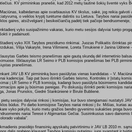
utiečius. KV pirmininkas pranešė, kad 2012 metų tautinė šokių šventė vyks B
 Maciūnas, kalbėdamas apie svarbiausius KV tikslus, sakė, jog reikia galvoti
iciatyvumą, o veiklos kryptį turėtume dalintis su Lietuva. Tarybos nariai pasiūl
iklos gaires, atsižvelgiant į besikeičiančią padėtį tiek pačioje bendruomenėje, t
nktadienį vyko susipažinimo vakaras, kurio metu sesijos dalyviai turėjo progą 
šokti ir padainuoti.
štadienį vyko XIX Tarybos prezidiumo rinkimai. Juozas Polikaitis išrinktas pi
rzdukas, Vilija Vakarytė, Irena Vilimienė, Loreta Timukienė ir Janina Udrienė –
klausytas Garbės teismo pranešimas apie gautą skundą dėl internetinio bals
nkimuose. Išklausytas LR Seimo ir PLB komisijos pranešimas bei PLB pirmin
siųstas pranešimas.
nkant JAV LB KV pirmininką buvo pasiūlytas vienas kandidatas – V. Maciūnas
enai kadencijai. Taip pat buvo išrinkti Garbės teismo, Kontrolės ir Įstatų komisi
nkimai į LR Seimo ir PLB komisiją, kadangi buvo pasiūlyta būsimiems kandida
formacijos apie jų būsimas pareigas. Po diskusijų išrinkti penki komisijos nar
ga, Jonas Prunskis, Giedrė Stankūnienė ir Birutė Bublienė.
 pietų sesijos dalyviai rinkosi į komisijas, kur buvo stengiamasi nustatyti JAV 
iklos būdus. Po darbo komisijose Tarybos nariai rinkosi į šv. Mišias, kurias a
kare vyko pokylis, kurio metu gražios bendro gyvenimo sukakties proga buvo
ndruomenės nariai Teresė ir Algimantas Gečiai. Susirinkusius savo dainomis li
Kolorado vabalai”.
kmadienis prasidėjo finansinių apyskaitų patvirtinimu ir JAV LB 2010 m. sąma
enos dalis prabėgo klausant Tarybos komisijų nutarimų, juos svarstant ir tvirtin