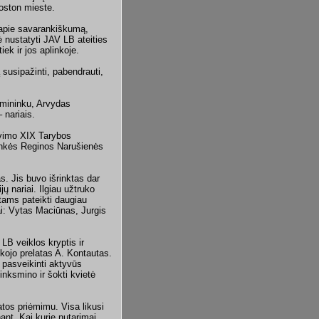
oston mieste.
 apie savarankiškumą,
ė nustatyti JAV LB ateities
iek ir jos aplinkoje.
susipažinti, pabendrauti,
rmininku, Arvydas
 nariais.
avimo XIX Tarybos
inkės Reginos Narušienės
. Jis buvo išrinktas dar
jų nariai. Ilgiau užtruko
tams pateikti daugiau
iai: Vytas Maciūnas, Jurgis
LB veiklos kryptis ir
ukojo prelatas A. Kontautas.
 pasveikinti aktyvūs
nksmino ir šokti kvietė
tos priėmimu. Visa likusi
ant. Kai kurie nutarimai