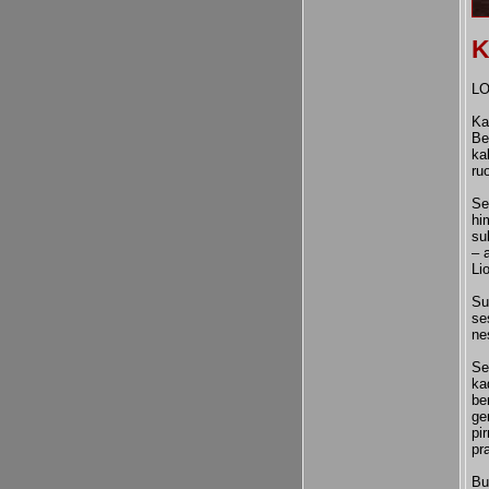
K
LO
Ka
Be
ka
ru
Se
hi
su
– 
Li
Su
se
ne
Se
ka
be
ge
pi
pr
Bu