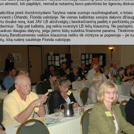
vo atmesti, kiti papildyti, nemažai nutarimų buvo patvirtinta be ilgesnių diskus
adiciškai prieš išsiskirstydami Tarybos nariai sustojo nusifotografuoti, o kitais
kviesti į Orlando, Florida valstijoje. Ne vienas kalbintas sesijos dalyvis džiaug
rtu išsakė norą, kad JAV LB atsižvelgtų į besikeičiančią padėtį ir peržiūrėtų jo
davinius. Taip pat kalbėta, jog reikia svarstyti LB lėšų klausimą. Ne paslaptis, 
laukusi daugiau dalyvių, jeigu jiems būtų suteikta finansinė parama. Tikėkimės,
etuvių Bendruomenės veiklos klausimai neliks tik mintyse ar popieriuje – jie tu
tų, kitą rudenį saulėtoje Florida valstijoje.