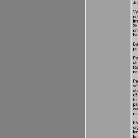
Jo
Vy
ri
įt
35
ri
be
Bu
pr
Po
at
Ro
na
Pa
sė
st
už
fo
pa
ww
me
KV
or
le
ku