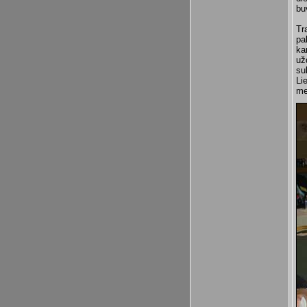
bu
Tr
pa
ka
už
su
Li
me