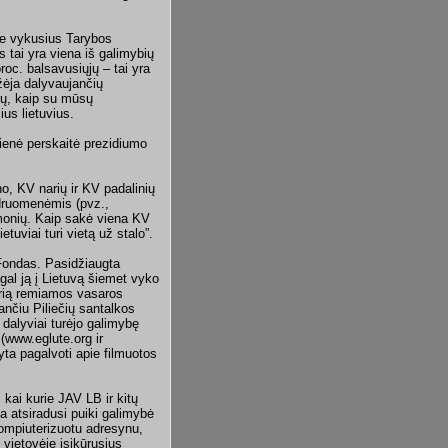
ie vykusius Tarybos
 tai yra viena iš galimybių
oc. balsavusiųjų – tai yra
žėja dalyvaujančių
dų, kaip su mūsų
us lietuvius.
ienė perskaitė prezidiumo
o, KV narių ir KV padalinių
druomenėmis (pvz.,
monių. Kaip sakė viena KV
etuviai turi vietą už stalo”.
Fondas. Pasidžiaugta
gal ją į Lietuvą šiemet vyko
urią remiamos vasaros
nčiu Piliečių santalkos
dalyviai turėjo galimybę
(www.eglute.org ir
yta pagalvoti apie filmuotos
kai kurie JAV LB ir kitų
ta atsiradusi puiki galimybė
kompiuterizuotu adresynu,
 vietovėje įsikūrusius