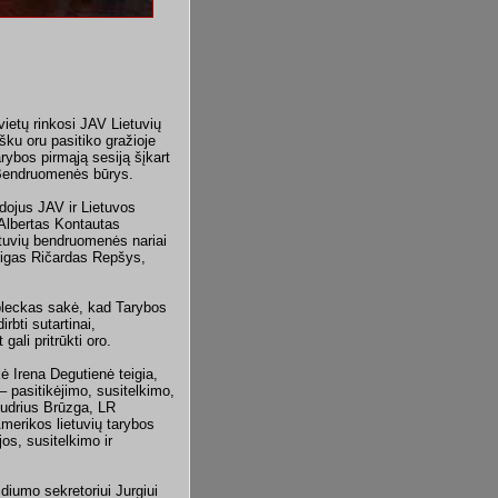
 vietų rinkosi JAV Lietuvių
ku oru pasitiko gražioje
rybos pirmąją sesiją šįkart
ų Bendruomenės būrys.
dojus JAV ir Lietuvos
 Albertas Kontautas
etuvių bendruomenės nariai
nigas Ričardas Repšys,
bleckas sakė, kad Tarybos
rbti sutartinai,
ali pritrūkti oro.
 Irena Degutienė teigia,
 pasitikėjimo, susitelkimo,
Audrius Brūzga, LR
merikos lietuvių tarybos
os, susitelkimo ir
diumo sekretoriui Jurgiui