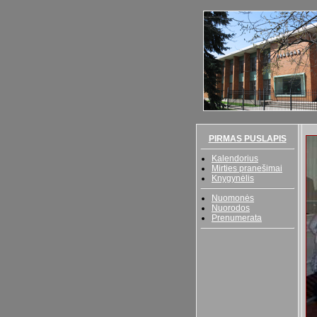
PIRMAS PUSLAPIS
Kalendorius
Mirties pranešimai
Knygynėlis
Nuomonės
Nuorodos
Prenumerata