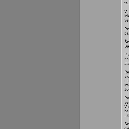
ta
V.
in
ve
Pe
pa
Še
Ba
Iš
ri
at
Re
vi
ri
in
Jo
Po
ve
Va
be
,,
Se
di