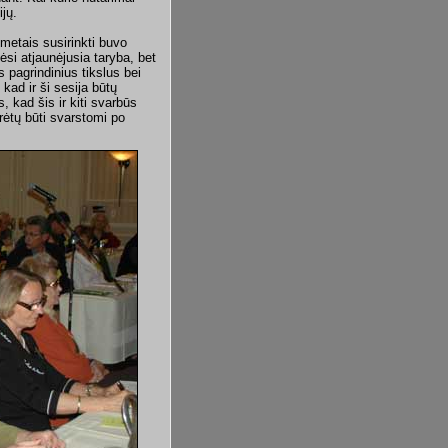
ijų.
 metais susirinkti buvo
ėsi atjaunėjusia taryba, bet
s pagrindinius tikslus bei
kad ir ši sesija būtų
 kad šis ir kiti svarbūs
rėtų būti svarstomi po