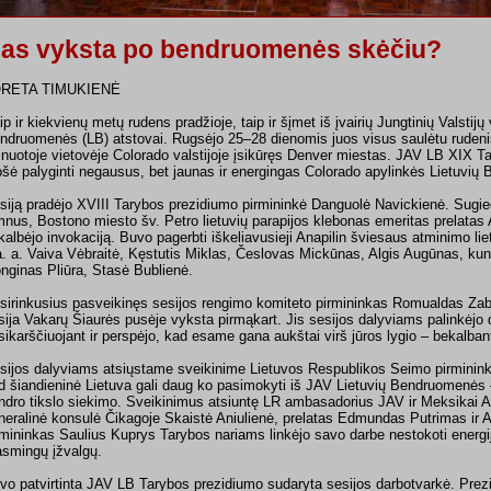
as vyksta po bendruomenės skėčiu?
RETA TIMUKIENĖ
ip ir kiekvienų metų rudens pradžioje, taip ir šįmet iš įvairių Jungtinių Valstijų
ndruomenės (LB) atstovai. Rugsėjo 25–28 dienomis juos visus saulėtu rudeniš
lnuotoje vietovėje Colorado valstijoje įsikūręs Denver miestas. JAV LB XIX Ta
ošė palyginti negausus, bet jaunas ir energingas Colorado apylinkės Lietuvi
siją pradėjo XVIII Tarybos prezidiumo pirmininkė Danguolė Navickienė. Sugie
mnus, Bostono miesto šv. Petro lietuvių parapijos klebonas emeritas prelatas
kalbėjo invokaciją. Buvo pagerbti iškeliavusieji Anapilin šviesaus atminimo li
a. a. Vaiva Vėbraitė, Kęstutis Miklas, Česlovas Mickūnas, Algis Augūnas, ku
onginas Pliūra, Stasė Bublienė.
sirinkusius pasveikinęs sesijos rengimo komiteto pirmininkas Romualdas Za
sija Vakarų Šiaurės pusėje vyksta pirmąkart. Jis sesijos dalyviams palinkėjo di
sikarščiuojant ir perspėjo, kad esame gana aukštai virš jūros lygio – bekalbant g
sijos dalyviams atsiųstame sveikinime Lietuvos Respublikos Seimo pirmininkė
d šiandieninė Lietuva gali daug ko pasimokyti iš JAV Lietuvių Bendruomenės –
ndro tikslo siekimo. Sveikinimus atsiuntę LR ambasadorius JAV ir Meksikai 
neralinė konsulė Čikagoje Skaistė Aniulienė, prelatas Edmundas Putrimas ir A
rmininkas Saulius Kuprys Tarybos nariams linkėjo savo darbe nestokoti energij
asmingų įžvalgų.
vo patvirtinta JAV LB Tarybos prezidiumo sudaryta sesijos darbotvarkė. Prezi